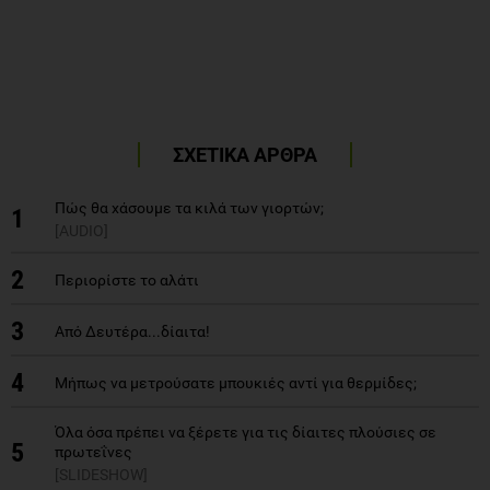
ΣΧΕΤΙΚΑ ΑΡΘΡΑ
Πώς θα χάσουμε τα κιλά των γιορτών;
1
[AUDIO]
2
Περιορίστε το αλάτι
3
Από Δευτέρα...δίαιτα!
4
Μήπως να μετρούσατε μπουκιές αντί για θερμίδες;
Όλα όσα πρέπει να ξέρετε για τις δίαιτες πλούσιες σε
5
πρωτεΐνες
[SLIDESHOW]