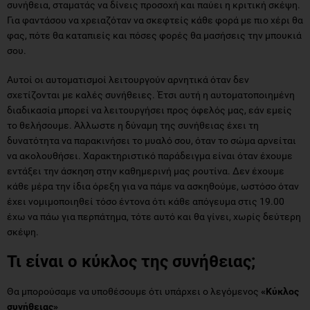
συνήθεια, σταματάς να δίνεις προσοχή και παύει η κριτική σκέψη.
Για φαντάσου να χρειαζόταν να σκεφτείς κάθε φορά με πιο χέρι θα
φας, πότε θα καταπιείς και πόσες φορές θα μασήσεις την μπουκιά
σου.
Αυτοί οι αυτοματισμοί λειτουργούν αρνητικά όταν δεν
σχετίζονται με καλές συνήθειες. Έτσι αυτή η αυτοματοποιημένη
διαδικασία μπορεί να λειτουργήσει προς όφελός μας, εάν εμείς
το θελήσουμε. Άλλωστε η δύναμη της συνήθειας έχει τη
δυνατότητα να παρακινήσει το μυαλό σου, όταν το σώμα αρνείται
να ακολουθήσει. Χαρακτηριστικό παράδειγμα είναι όταν έχουμε
εντάξει την άσκηση στην καθημερινή μας ρουτίνα. Δεν έχουμε
κάθε μέρα την ίδια όρεξη για να πάμε να ασκηθούμε, ωστόσο όταν
έχει νομιμοποιηθεί τόσο έντονα ότι κάθε απόγευμα στις 19.00
έχω να πάω για περπάτημα, τότε αυτό και θα γίνει, χωρίς δεύτερη
σκέψη.
Τι είναι ο κύκλος της συνήθειας;
Θα μπορούσαμε να υποθέσουμε ότι υπάρχει ο λεγόμενος
«Κύκλος
συνήθειας»