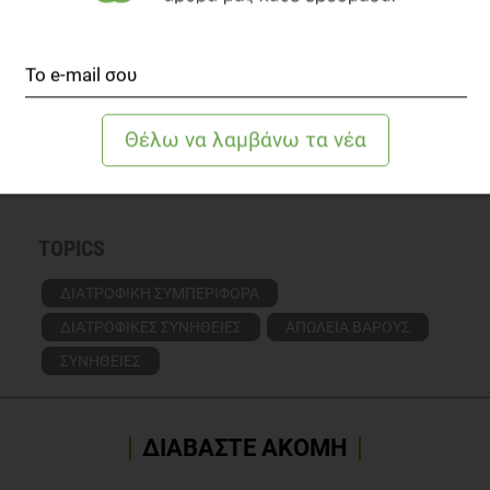
Νοσοκομείο Σωτηρία, σε εταιρία συμπληρωμάτων
Διατροφής αλλά και σε Διαιτολογικό Γραφείο.
Πλέον, παρακαλουθεί πλήθος συνέδριων, ενώ
παρέχει τις υπηρεσίες της τόσο κατ'οίκον στην
ευρύτερη περιοχή του Αλίμου όσο και online.
Γνωρίστε την αρθογράφο
TOPICS
ΔΙΑΤΡΟΦΙΚΗ ΣΥΜΠΕΡΙΦΟΡΑ
ΔΙΑΤΡΟΦΙΚΕΣ ΣΥΝΗΘΕΙΕΣ
ΑΠΩΛΕΙΑ ΒΑΡΟΥΣ
ΣΥΝΗΘΕΙΕΣ
ΔΙΑΒΑΣΤΕ ΑΚΟΜΗ