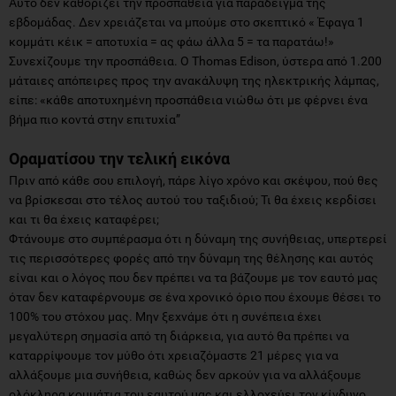
Αυτό δεν καθορίζει την προσπάθεια για παράδειγμα της
εβδομάδας. Δεν χρειάζεται να μπούμε στο σκεπτικό « Έφαγα 1
κομμάτι κέικ = αποτυχία = ας φάω άλλα 5 = τα παρατάω!»
Συνεχίζουμε την προσπάθεια. Ο Thomas Edison, ύστερα από 1.200
μάταιες απόπειρες προς την ανακάλυψη της ηλεκτρικής λάμπας,
είπε: «κάθε αποτυχημένη προσπάθεια νιώθω ότι με φέρνει ένα
βήμα πιο κοντά στην επιτυχία”
Οραματίσου την τελική εικόνα
Πριν από κάθε σου επιλογή, πάρε λίγο χρόνο και σκέψου, πού θες
να βρίσκεσαι στο τέλος αυτού του ταξιδιού; Τι θα έχεις κερδίσει
και τι θα έχεις καταφέρει;
Φτάνουμε στο συμπέρασμα ότι η δύναμη της συνήθειας, υπερτερεί
τις περισσότερες φορές από την δύναμη της θέλησης και αυτός
είναι και ο λόγος που δεν πρέπει να τα βάζουμε με τον εαυτό μας
όταν δεν καταφέρνουμε σε ένα χρονικό όριο που έχουμε θέσει το
100% του στόχου μας. Μην ξεχνάμε ότι η συνέπεια έχει
μεγαλύτερη σημασία από τη διάρκεια, για αυτό θα πρέπει να
καταρρίψουμε τον μύθο ότι χρειαζόμαστε 21 μέρες για να
αλλάξουμε μια συνήθεια, καθώς δεν αρκούν για να αλλάξουμε
ολόκληρα κομμάτια του εαυτού μας και ελλοχεύει τον κίνδυνο