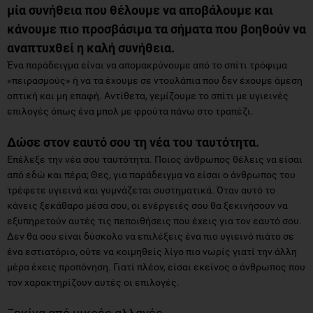
μία συνήθεια που θέλουμε να αποβάλουμε και
κάνουμε πιο προσβάσιμα τα σήματα που βοηθούν να
αναπτυχθεί η καλή συνήθεια.
Ένα παράδειγμα είναι να απομακρύνουμε από το σπίτι τρόφιμα
«πειρασμούς» ή να τα έχουμε σε ντουλάπια που δεν έχουμε άμεση
οπτική και μη επαφή. Αντίθετα, γεμίζουμε το σπίτι με υγιεινές
επιλογές όπως ένα μπολ με φρούτα πάνω στο τραπέζι.
Δώσε στον εαυτό σου τη νέα του ταυτότητα.
Επέλεξε την νέα σου ταυτότητα. Ποιος άνθρωπος θέλεις να είσαι
από εδώ και πέρα; Θες, για παράδειγμα να είσαι ο άνθρωπος του
τρέφετε υγιεινά και γυμνάζεται συστηματικά. Όταν αυτό το
κάνεις ξεκάθαρο μέσα σου, οι ενέργειές σου θα ξεκινήσουν να
εξυπηρετούν αυτές τις πεποιθήσεις που έχεις για τον εαυτό σου.
Δεν θα σου είναι δύσκολο να επιλέξεις ένα πιο υγιεινό πιάτο σε
ένα εστιατόριο, ούτε να κοιμηθείς λίγο πιο νωρίς γιατί την άλλη
μέρα έχεις προπόνηση. Γιατί πλέον, είσαι εκείνος ο άνθρωπος που
τον χαρακτηρίζουν αυτές οι επιλογές.