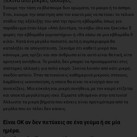
Ξεκίνα από μικρές αλλαγές.
Έχουμε την τάση να βλέπουμε δυο χρώματα, το μαύρο ή το άσπρο.
Έτσι, έχουμε την απαίτηση από τον εαυτό μας να πετύχει το τελικό
στάδιο της εξέλιξής του από την πρώτη εβδομάδα, όπως για
παράδειγμα όταν λέμε «Από Δευτέρα, τα κόβω όλα και ξεκινάω 5
φορές την εβδομάδα γυμναστήριο» ή «Θα χάσω σε μια εβδομάδα 3
κιλά». Κατά ένα μεγάλο ποσοστό, αυτή η συμπεριφορά θα
καταλήξει σε απογοήτευση. Ξεχνάμε ότι καθετί μικρό που
κάνουμε, μας ορίζει και σαν άνθρωπο είτε αυτό είναι θετική, είτε
αρνητική συνήθεια. Το μυαλό, δεν μπορεί να προσαρμοστεί στις
απότομες αλλαγές για πολύ καιρό. Ξεκίνα λοιπόν από κάτι μικρό,
σχεδόν αστείο. Όταν πετυχαίνεις καθημερινά μικρούς στόχους,
λαμβάνεις ικανοποίηση, η οποία θα είναι το κίνητρό σου να
συνεχίζεις. Μία εύκολη και μικρή συνήθεια, με τον καιρό χτίζεται
και αποκτά μεγαλύτερη ισχύ. Είμαστε εθισμένοι στην επιτυχία!
Άλλωστε τα μικρά βήματα που κάνεις είναι προτιμότερα από τα
μεγάλα που εν τέλει δεν κάνεις.
Είναι ΟΚ αν δεν πετύχεις σε ένα γεύμα ή σε μία
ημέρα.