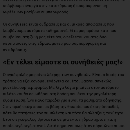
επέμβουμε ενεργά στην κατοχύρωση ή απομάκρυνση μη
ωφέλιμων μοτίβων συμπεριφοράς.
Οι συνήθειες είναι οι δράσεις και οι μικρές αποφάσεις που
λαμβάνουμε αυτόματα καθημερινά. Είτε μας αρέσει κάτι που
συμβαίνει στη ζωή μας είτε όχι, οφείλεται και στις δύο
περιπτώσεις στις εδραιωμένες μας συμπεριφορές και
αντιδράσεις.
«Εν τέλει είμαστε οι συνήθειές μας!»
Ο εγκέφαλός μας είναι λάτρης των συνηθειών. Είναι ο δικός του
τρόπος να εξοικονομεί ενέργεια και έτσι ψάχνει συνεχώς
μοντέλα συμπεριφοράς. Με λίγα λόγια μπαίνει στον αυτόματο
πιλότο και θα σε ωθήσει στη δράση που έχει την μεγαλύτερη
εξοικείωση. Ένα καλό παράδειγμα είναι τα μαθήματα οδήγησης.
Στην αρχή σκέφτεσαι, με βάση την θεωρία που έχεις διδαχθεί,
πότε θα πατήσεις τον συμπλέκτη και πότε θα αλλάξεις ταχύτητα.
Έτσι ο εγκέφαλος βρίσκεται σε μία έντονη δραστηριότητα, η
οποία σιγά σιγά ατονεί. Αυτό σημαίνει πως όταν εδραιώνεται μια