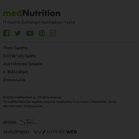
Η σωστή διατροφή προσφέρει Υγεία
Ποιοι Είμαστε
Συντακτική Ομάδα
Διαιτολογικά Γραφεία
e- Βιβλιοθήκη
Επικοινωνία
© 2026 medNutrition.gr. All rights reserved.
Το medNutrition δεν παρέχει ιατρικές συμβουλές, διαγνώσεις ή θεραπείες.
Δείτε
περισσότερες πληροφορίες
.
DESIGN:
DEVELOPMENT: