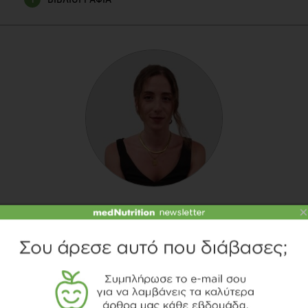
Βιβλίο: Η δύναμη της συνήθειας – Τσαρλς Νταχιγκ
Podcast: Brain Hacking Academy
×
ΧΑΡΆ ΠΑΡΩΤΊΔΗ
Διαιτολόγος – Διατροφολόγος, Τεχνολόγος
Τροφίμων
Η Χαρά Παρωτίδη είναι Διαιτολόγος-
Διατροφολόγος και Τεχνολόγος Τροφίμων. Έχει
πραγματοποιήσει την πρακτική της άσκηση στο