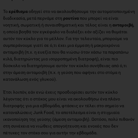
Το
ερέθισμα
οδηγεί στο να ακολουθήσουμε την αυτοματοποιημένη
διαδικασία, μετά περνάμε στη
ρουτίνα
που μπορεί να είναι
νοητική, σωματική ή συναισθηματική και τέλος είναι η
ανταμοιβή
,
η οποία βοηθά τον εγκέφαλο να διαλέξει εάν αξίζει να θυμάται
αυτόν τον κύκλο για το μέλλον. Για την τελευταία, μπορούμε να
συμπεράνουμε γιατί σε ό,τι έχει μια έμμεση ή μακροχρόνια
ανταμοιβή (π.χ. η ευεξία που θα νιώσω όταν χάσω τα παραπάνω
κιλά, διατηρώντας μια ισορροπημένη διατροφή), είναι πιο
δύσκολο να διατηρήσουμε αυτόν τον κύκλο συνήθειας από ό,τι
στην άμεση ανταμοιβή (π.χ. η γεύση που αφήνει στο στόμα η
κατανάλωση ενός γλυκού).
Έτσι λοιπόν, εάν ενώ έχεις προσδιορίσει αυτόν τον κύκλο
λέγοντας ότι ο στόχος μου είναι να ακολουθήσω ένα πλάνο
διατροφής για μια εβδομάδα, φτάσεις εν τέλει στο σημείο να
καταναλώσεις Junk Food, το αποτέλεσμα είναι η στιγμιαία
ικανοποίηση της γεύσης (άμεση ανταμοιβή). Ωστόσο, πολύ πιθανόν
στη συνέχεια να νιώθεις απογοήτευση και ενοχές που δεν
πέτυχες τον στόχο σου για αυτήν την εβδομάδα.