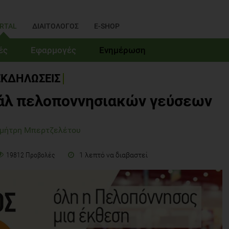
RTAL
ΔΙΑΙΤΟΛΟΓΟΣ
E-SHOP
ές
Εφαρμογές
Ενημέρωση
ΕΚΔΗΛΩΣΕΙΣ
άλ πελοποννησιακών γεύσεων
ημήτρη Μπερτζελέτου
1 λεπτό να διαβαστεί
19812 Προβολές