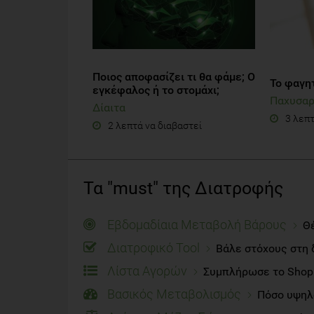
Ποιος αποφασίζει τι θα φάμε; Ο
Το φαγη
εγκέφαλος ή το στομάχι;
Παχυσαρ
Δίαιτα
3 λεπτ
2 λεπτά να διαβαστεί
Τα "must" της Διατροφής
Εβδομαδίαια Μεταβολή Βάρους
Θέ
Διατροφικό Tool
Βάλε στόχους στη 
Λίστα Αγορών
Συμπλήρωσε το Shoppi
Βασικός Μεταβολισμός
Πόσο υψηλό