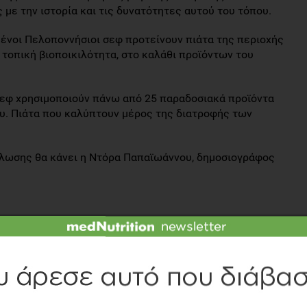
με την ιστορία και τις δυνατότητες αυτού του τόπου.
ένοι Πελοποννήσιοι σεφ προτείνουν πιάτα της περιοχής
ν τοπική βιοποικιλότητα, στο καλάθι προϊόντων του
 σεφ χρησιμοποιούν πάνω από 25 παραδοσιακά προϊόντα
ου. Πιάτα που καλύπτουν μέρος της διατροφής των
ήλωσης θα κάνει η Ντόρα Παπαϊωάννου, δημοσιογράφος