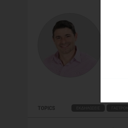
ΔΗΜΉΤΡ
Διαιτολ
Ο Δημήτρ
με μεταπ
Εκπαίδευ
Τρίπολη,
ενώ παρέ
"Παλλάδι
Γνωρίσ
Δείτε 
TOPICS
ΕΚΔΗΛΩΣΕΙΣ
ΓΑΣΤΡΟ