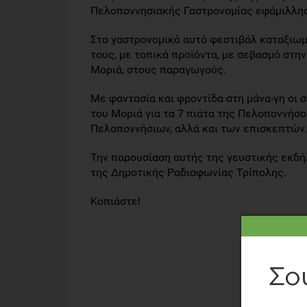
Πελοποννησιακής Γαστρονομίας εφάμιλλης 
Στο γαστρονομικό αυτό φεστιβάλ καταξιωμ
τους, με τοπικά προϊόντα, με σεβασμό στη
Μοριά, στους παραγωγούς.
Με φαντασία και φροντίδα στη μάνα-γη οι
του Μοριά για τα 7 πιάτα της Πελοποννήσ
Πελοποννήσιων, αλλά και των επισκεπτών.
Την παρουσίαση αυτής της γευστικής εκδ
της Δημοτικής Ραδιοφωνίας Τρίπολης.
Κοπιάστε!