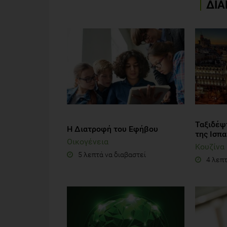
ΔΙΑ
Ταξιδέψ
Η Διατροφή του Εφήβου
της Ισπα
Οικογένεια
Κουζίνα
5 λεπτά να διαβαστεί
4 λεπτ