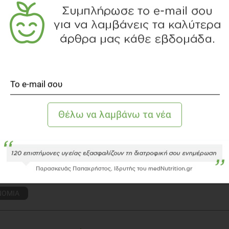
ΗΣ Π. ΜΠΕΡΤΖΕΛΈΤΟΣ
όγος - Διατροφολόγος, M.Sc.
ης Μπερτζελέτος είναι Διαιτολόγος – Διατροφολόγος,
τυχιακές σπουδές στη Δημόσια Υγεία και στην
ση Ενηλίκων. Δραστηριοποιείται επαγγελματικά στην
 συνεργάζεται επιστημονικά στην ΠΑΕ Αστέρα Τρίπολης,
χει τις υπηρεσίες του στο Κέντρο Αποκατάστασης
ον"
τε τoν αρθογράφο
το διαιτολογικό γραφείο
ΝΟΜΙΑ