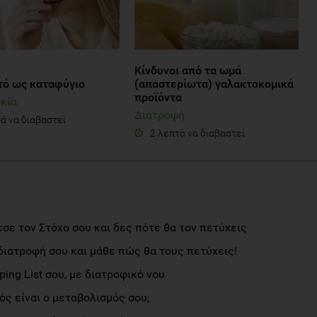
Kίνδυνοι από τα ωμά
τό ως καταφύγιο
(απαστερίωτα) γαλακτοκομικά
προϊόντα
κία
Διατροφή
ά να διαβαστεί
2 λεπτά να διαβαστεί
σε τον Στόχο σου και δες πότε θα τον πετύχεις
διατροφή σου και μάθε πώς θα τους πετύχεις!
ng List σου, με διατροφικό νου
ς είναι ο μεταβολισμός σου;