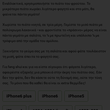
Εναλλακτικά, χρησιμοποιήστε το πιάτο του φρούτου. Το
μικρότερο πιάτο χωράει λιγότερο φαγητό και στο μάτι, θα
φαίνεται πάντα γεμάτο!
Χωρίστε το πιάτο νοητά, σε τρία μέρη. Γεμίστε το μισό πιάτο με
πολύχρωμα λαχανικά –και φροντίστε το «πράσινο» μέρος να είναι
πάντα γεμάτο με σαλάτα, το ¼ με πρωτεΐνη και υπόλοιπο ¼ με
τρόφιμο από την ομάδα του αμύλου.
Ξεκινήστε το γεύμα σας με τη σαλάτα και αφού φάτε τουλάχιστον
τη μισή, φάτε έπειτα το φαγητό σας.
Για feng shui και για να είστε σίγουροι ότι φάγατε λιγότερο,
αφαιρέστε εξαρχής μια μπουκιά στην άκρη του πιάτου σας. Εάν
δεν την φάτε, δεν θα χάσετε ούτε τη δύναμή σας, ούτε την τύχη
σας. Το μόνο που θα χαθεί θα είναι οι extra θερμίδες!
iPhone6 plus
iPhone6
iPhone5