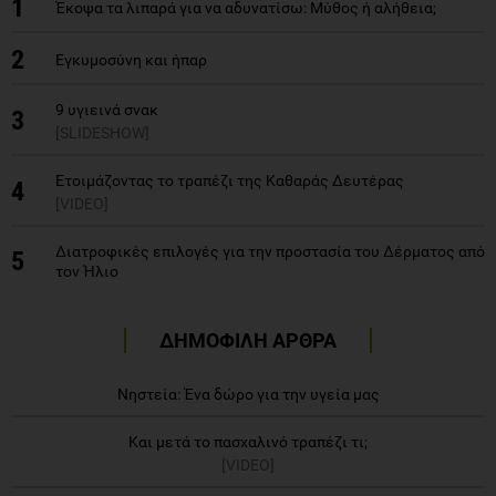
1
Έκοψα τα λιπαρά για να αδυνατίσω: Μύθος ή αλήθεια;
2
Εγκυμοσύνη και ήπαρ
9 υγιεινά σνακ
3
[SLIDESHOW]
Ετοιμάζοντας το τραπέζι της Καθαράς Δευτέρας
4
[VIDEO]
Διατροφικές επιλογές για την προστασία του Δέρματος από
5
τον Ήλιο
ΔΗΜΟΦΙΛΗ ΑΡΘΡΑ
Νηστεία: Ένα δώρο για την υγεία μας
Και μετά το πασχαλινό τραπέζι τι;
[VIDEO]