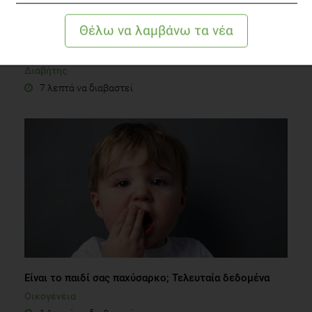
Διαβήτης και ιχνοστοιχεία
Διαβήτης
7 λεπτά να διαβαστεί
Είναι το παιδί σας παχύσαρκο; Τελευταία δεδομένα
Οικογένεια