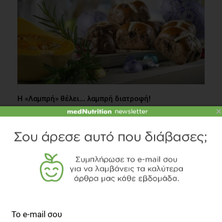
Η «Λαμπρή» θέλει... λαμπρή διατροφή!
×
Συστάσεις Διατροφής
1 λεπτό να διαβαστεί