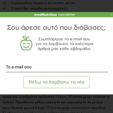
2 κρεμμύδια, κομμένα σε λεπτές φέτες.
2 σκελίδες σκόρδο, ψιλοκομμένες.
×
2 1 λίβρα 13 ουγκιά κονσέρβες ιταλικές ντομάτες,
ψιλοκομμένες.
1 6 ουγκιά μπορεί πάστα ντομάτας.
1/4 λεμόνι, κομμένο σε λεπτές φέτες.
1 κ.σ. αποξηραμένη ρίγανη.
1 κουταλάκι του γλυκού αποξηραμένο βασιλικό.
1/2 κουταλάκι του γλυκού μαύρο πιπέρι.
1/8 κουταλάκι του γλυκού κόκκινη πιπεριά.
2 φλιτζάνια κόκκινο κρασί.
1 κιλό λιγκουίνι, μαγειρεμένα.
Σε ένα μεγάλο βραστήρα, σοτάρετε το κρεμμύδι και το σκόρδο σε
λάδι. Προσθέτουμε τις ντομάτες, τον πελτέ, το λεμόνι, τη ρίγανη,
τον βασιλικό και τη μαύρη και κόκκινη πιπεριά. Σκεπάζουμε και
σιγοβράζουμε σε χαμηλή φωτιά για 25 λεπτά. Προσθέστε κόκκινο
κρασί και σιγοβράστε ακάλυπτα 15 έως 20 λεπτά μέχρι να δέσει η
σάλτσα. Προσθέστε μύδια, καλύψτε και μαγειρέψτε σε μέτρια
προς δυνατή φωτιά 5 έως 10 λεπτά μέχρι να ανοίξουν τα μύδια.