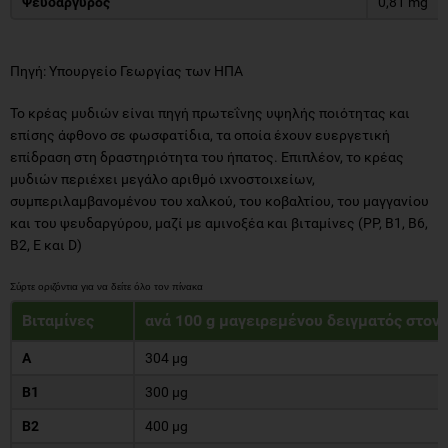
Ψευδάργυρος
0,81 mg
Πηγή: Υπουργείο Γεωργίας των ΗΠΑ
Το κρέας μυδιών είναι πηγή πρωτεΐνης υψηλής ποιότητας και
επίσης άφθονο σε φωσφατίδια, τα οποία έχουν ευεργετική
επίδραση στη δραστηριότητα του ήπατος. Επιπλέον, το κρέας
μυδιών περιέχει μεγάλο αριθμό ιχνοστοιχείων,
συμπεριλαμβανομένου του χαλκού, του κοβαλτίου, του μαγγανίου
και του ψευδαργύρου, μαζί με αμινοξέα και βιταμίνες (PP, B1, B6,
B2, E και D)
Βιταμίνες
ανά 100 g μαγειρεμένου δειγματός στον
Α
304 μg
Β1
300 μg
Β2
400 μg