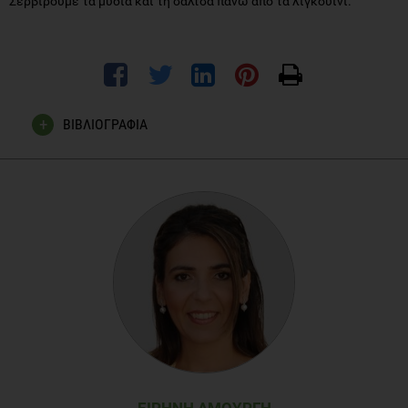
Σερβίρουμε τα μύδια και τη σάλτσα πάνω από τα λιγκουίνι.
ΒΙΒΛΙΟΓΡΑΦΙΑ
Magdalena Mititelu
,
Gabriela Stanciu
,
Doina Drăgănescu
,
Ana
Corina Ioniță
,
Sorinel Marius Neacșu
,
Mihaela Dinu
,
Raluca-
Ioana Stefan-van Staden
,and
Elena Moroșan
. Mussel Shells,
a Valuable Calcium Resource for the Pharmaceutical
Industry. Mar Drugs. 2022 Jan; 20(1): 25. Published online
2021 Dec 24.
WHO, World Health Organisation website Natural toxins in
food, 10 March 2023
WHO, World Health Organisation website UN strengthens
regulations on melamine, seafood, melons, dried figs and
labelling Consumers to benefit from new food safety
ΕΙΡΉΝΗ ΑΜΟΎΡΓΗ