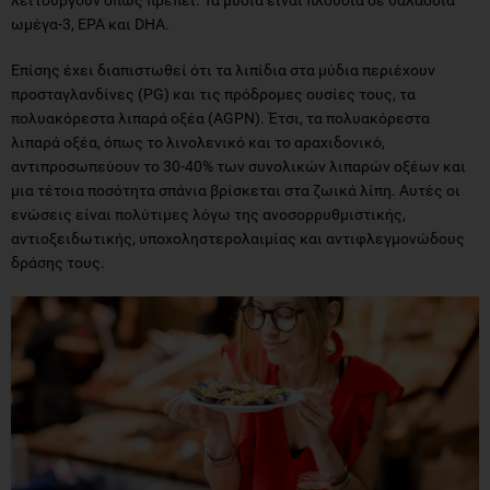
ωμέγα-3, EPA και DHA.
Επίσης έχει διαπιστωθεί ότι τα λιπίδια στα μύδια περιέχουν
προσταγλανδίνες (PG) και τις πρόδρομες ουσίες τους, τα
πολυακόρεστα λιπαρά οξέα (AGPN). Έτσι, τα πολυακόρεστα
λιπαρά οξέα, όπως το λινολενικό και το αραχιδονικό,
αντιπροσωπεύουν το 30-40% των συνολικών λιπαρών οξέων και
μια τέτοια ποσότητα σπάνια βρίσκεται στα ζωικά λίπη. Αυτές οι
ενώσεις είναι πολύτιμες λόγω της ανοσορρυθμιστικής,
αντιοξειδωτικής, υποχοληστερολαιμίας και αντιφλεγμονώδους
δράσης τους.