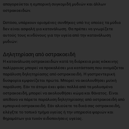
απαγορεύεται η εμπορική συγκομιδή μυδιών και άλλων
οστρακοειδών.
Ωστόσο, υπάρχουν ορισμένες συνθήκες υπό τις οποίες τα μύδια
δεν είναι ασφαλή για κατανάλωση. Θα πρέπει να γνωρίζετε
αυτούς τους κινδύνους για την υγεία από την κατανάλωση
μυδιών:
Δηλητηρίαση από οστρακοειδή
Η κατανάλωση οστρακοειδών κατά τη διάρκεια μιας κόκκινης
παλίρροιας μπορεί να προκαλέσει μια κατάσταση που ονομάζεται
παράλυση δηλητηρίασης από οστρακοειδή. Η γαστρεντερική
δυσφορία εμφανίζεται πρώτα. Μπορεί να ακολουθήσει μυϊκή
παράλυση. Εάν το άτομο έχει φάει πολλά από τα μολυσμένα
οστρακοειδή, μπορεί να ακολουθήσει κώμα και θάνατος. Είναι
απίθανο να πάρετε παράλυση δηλητηρίασης από οστρακοειδή από
εμπορικά οστρακοειδή. Εάν αλιεύετε τα δικά σας οστρακοειδή,
ελέγξτε το τοπικό τμήμα υγείας ή την υπηρεσία ψαριών και
θηραμάτων για τυχόν ειδοποιήσεις υγείας.