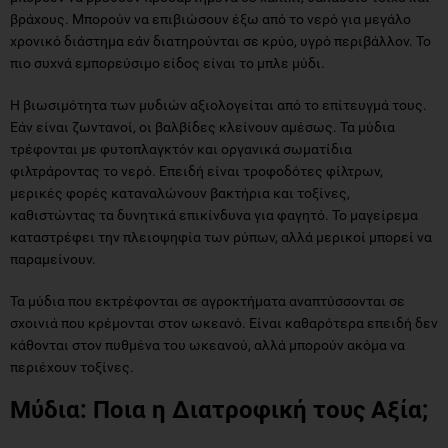
βράχους. Μπορούν να επιβιώσουν έξω από το νερό για μεγάλο
χρονικό διάστημα εάν διατηρούνται σε κρύο, υγρό περιβάλλον. Το
πιο συχνά εμπορεύσιμο είδος είναι το μπλε μύδι.
Η βιωσιμότητα των μυδιών αξιολογείται από το επίτευγμά τους.
Εάν είναι ζωντανοί, οι βαλβίδες κλείνουν αμέσως. Τα μύδια
τρέφονται με φυτοπλαγκτόν και οργανικά σωματίδια
φιλτράροντας το νερό. Επειδή είναι τροφοδότες φίλτρων,
μερικές φορές καταναλώνουν βακτήρια και τοξίνες,
καθιστώντας τα δυνητικά επικίνδυνα για φαγητό. Το μαγείρεμα
καταστρέφει την πλειοψηφία των ρύπων, αλλά μερικοί μπορεί να
παραμείνουν.
Τα μύδια που εκτρέφονται σε αγροκτήματα αναπτύσσονται σε
σχοινιά που κρέμονται στον ωκεανό. Είναι καθαρότερα επειδή δεν
κάθονται στον πυθμένα του ωκεανού, αλλά μπορούν ακόμα να
περιέχουν τοξίνες.
Μύδια: Ποια η Διατροφική τους Αξία;