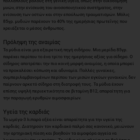
πολλαπλούς ρόλους στη γενική υγεία, όπως στην οικοδόμηση
μυών, στην ενίσχυση του ανοσοποιητικού συστήματος, στην
ενίσχυση των οστών και στην επούλωση τραυματισμών. Μόλις
85γρ. μυδιών παρέχουν το 40% της ημερήσιας πρωτεΐνης που
χρειάζεται ο μέσος άνθρωπος.
Πρόληψη της αναιμίας
Τα μύδια είναι μια εξαιρετική πηγή σιδήρου. Μια μερίδα 85γρ.
παρέχει περίπου το ένα τρίτο της ημερήσιας αξίας για σίδηρο. Ο
σίδηρος αποτρέπει την πιο κοινή μορφή αναιμίας, η οποία μπορεί
να προκαλέσει κόπωση και αδυναμία. Πολλές γυναίκες,
συμπεριλαμβανομένων περίπου των μισών εγκύων γυναικών, δεν
παίρνουν αρκετό σίδηρο στη διατροφή τους. Τα μύδια έχουν
επίσης υψηλή περιεκτικότητα σε βιταμίνη Β12, απαραίτητη για
την παραγωγή ερυθρών αιμοσφαιρίων.
Υγεία της καρδιάς
Τα ωμέγα-3 λιπαρά οξέα είναι απαραίτητα για την υγεία της
καρδιάς. Διατηρούν τον καρδιακό παλμό σας κανονικό, μειώνουν
την αρτηριακή πίεση και βοηθούν τα αιμοφόρα αγγεία να
λειτουργούν όπως πρέπει. Τα μύδια είναι πλούσια σε θαλάσσια