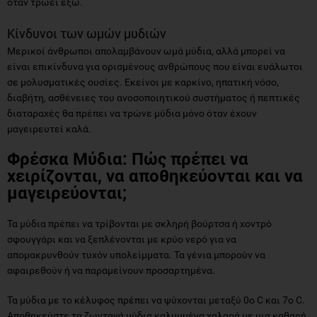
όταν τρώει έξω.
Κίνδυνοι των ωμών μυδιών
Μερικοί άνθρωποι απολαμβάνουν ωμά μύδια, αλλά μπορεί να
είναι επικίνδυνα για ορισμένους ανθρώπους που είναι ευάλωτοι
σε μολυσματικές ουσίες. Εκείνοι με καρκίνο, ηπατική νόσο,
διαβήτη, ασθένειες του ανοσοποιητικού συστήματος ή πεπτικές
διαταραχές θα πρέπει να τρώνε μύδια μόνο όταν έχουν
μαγειρευτεί καλά.
Φρέσκα Μύδια: Πώς πρέπει να
χειρίζονται, να αποθηκεύονται και να
μαγειρεύονται;
Τα μύδια πρέπει να τρίβονται με σκληρή βούρτσα ή χοντρό
σφουγγάρι και να ξεπλένονται με κρύο νερό για να
απομακρυνθούν τυχόν υπολείμματα. Τα γένια μπορούν να
αφαιρεθούν ή να παραμείνουν προσαρτημένα.
Τα μύδια με το κέλυφος πρέπει να ψύχονται μεταξύ 0o C και 7o C.
Αποθηκεύστε τα ζωντανά μύδια καλυμμένα χαλαρά με μια καθαρή,