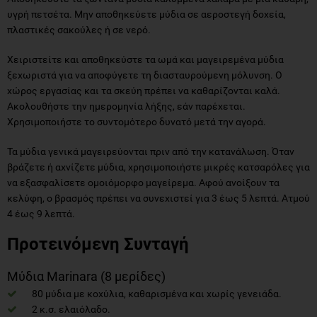
υγρή πετσέτα. Μην αποθηκεύετε μύδια σε αεροστεγή δοχεία,
πλαστικές σακούλες ή σε νερό.
Χειριστείτε και αποθηκεύστε τα ωμά και μαγειρεμένα μύδια
ξεχωριστά για να αποφύγετε τη διασταυρούμενη μόλυνση. Ο
χώρος εργασίας και τα σκεύη πρέπει να καθαρίζονται καλά.
Ακολουθήστε την ημερομηνία λήξης, εάν παρέχεται.
Χρησιμοποιήστε το συντομότερο δυνατό μετά την αγορά.
Τα μύδια γενικά μαγειρεύονται πριν από την κατανάλωση. Όταν
βράζετε ή αχνίζετε μύδια, χρησιμοποιήστε μικρές κατσαρόλες για
να εξασφαλίσετε ομοιόμορφο μαγείρεμα. Αφού ανοίξουν τα
κελύφη, ο βρασμός πρέπει να συνεχιστεί για 3 έως 5 λεπτά. Ατμού
4 έως 9 λεπτά.
Προτεινόμενη Συνταγή
Μύδια Marinara (8 μερίδες)
80 μύδια με κοχύλια, καθαρισμένα και χωρίς γενειάδα.
2 κ.σ. ελαιόλαδο.