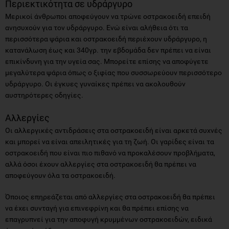
Περιεκτικότητα σε υδράργυρο
Μερικοί άνθρωποι αποφεύγουν να τρώνε οστρακοειδή επειδή
ανησυχούν για τον υδράργυρο. Ενώ είναι αλήθεια ότι τα
περισσότερα ψάρια και οστρακοειδή περιέχουν υδράργυρο, η
κατανάλωση έως και 340γρ. την εβδομάδα δεν πρέπει να είναι
επικίνδυνη για την υγεία σας. Μπορείτε επίσης να αποφύγετε
μεγαλύτερα ψάρια όπως ο ξιφίας που συσσωρεύουν περισσότερο
υδράργυρο. Οι έγκυες γυναίκες πρέπει να ακολουθούν
αυστηρότερες οδηγίες.
Αλλεργίες
Οι αλλεργικές αντιδράσεις στα οστρακοειδή είναι αρκετά συχνές
και μπορεί να είναι απειλητικές για τη ζωή. Οι γαρίδες είναι τα
οστρακοειδή που είναι πιο πιθανό να προκαλέσουν προβλήματα,
αλλά όσοι έχουν αλλεργίες στα οστρακοειδή θα πρέπει να
αποφεύγουν όλα τα οστρακοειδή.
Όποιος επηρεάζεται από αλλεργίες στα οστρακοειδή θα πρέπει
να έχει συνταγή για επινεφρίνη και θα πρέπει επίσης να
επαγρυπνεί για την αποφυγή κρυμμένων οστρακοειδών, ειδικά