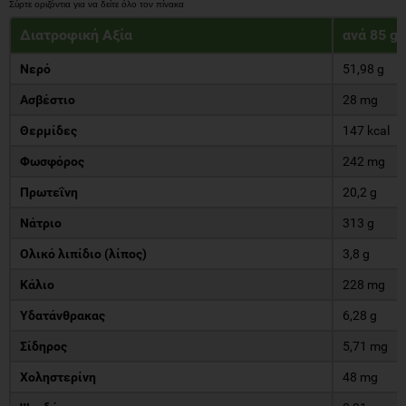
Διατροφική Αξία
ανά 85 g
Νερό
51,98 g
Ασβέστιο
28 mg
Θερμίδες
147 kcal
Φωσφόρος
242 mg
Πρωτεΐνη
20,2 g
Νάτριο
313 g
Ολικό λιπίδιο (λίπος)
3,8 g
Κάλιο
228 mg
Υδατάνθρακας
6,28 g
Σίδηρος
5,71 mg
Χοληστερίνη
48 mg