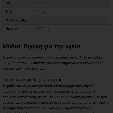
Β6
100 μg
Β12
24 μg
Φυλλικό Οξύ
76 μg
Νιασίνη
3000 μg
Μύδια: Οφέλη για την υγεία
Τα μύδια έχουν εντυπωσιακό διατροφικό προφίλ. Το μοναδικό
μείγμα θρεπτικών συστατικών τους σημαίνει ότι έχουν πολλά
οφέλη για την υγεία, όπως:
Πρωτεΐνη υψηλής ποιότητας
Τα μύδια και άλλα οστρακοειδή είναι εξαιρετικές πηγές
πρωτεΐνης, που περιέχουν όλα τα απαραίτητα αμινοξέα. Η
περιεκτικότητά τους σε πρωτεΐνες είναι ανώτερη από αυτή που
βρίσκεται στα ψάρια. Η πρωτεΐνη στα μύδια είναι εύπεπτη, οπότε
το σώμα παίρνει το πλήρες όφελος. Η πρωτεΐνη παίζει