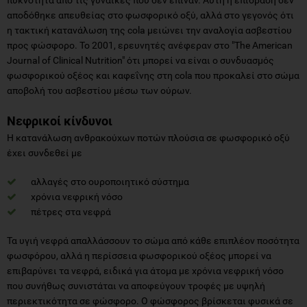
αποδόθηκε απευθείας στο φωσφορικό οξύ, αλλά στο γεγονός ότι
η τακτική κατανάλωση της cola μειώνει την αναλογία ασβεστίου
προς φώσφορο. Το 2001, ερευνητές ανέφεραν στο "The American
Journal of Clinical Nutrition" ότι μπορεί να είναι ο συνδυασμός
φωσφορικού οξέος και καφεΐνης στη cola που προκαλεί στο σώμα
αποβολή του ασβεστίου μέσω των ούρων.
Νεφρικοί κίνδυνοι
Η κατανάλωση ανθρακούχων ποτών πλούσια σε φωσφορικό οξύ
έχει συνδεθεί με
αλλαγές στο ουροποιητικό σύστημα
χρόνια νεφρική νόσο
πέτρες στα νεφρά
Τα υγιή νεφρά απαλλάσσουν το σώμα από κάθε επιπλέον ποσότητα
φωσφόρου, αλλά η περίσσεια φωσφορικού οξέος μπορεί να
επιβαρύνει τα νεφρά, ειδικά για άτομα με χρόνια νεφρική νόσο
που συνήθως συνιστάται να αποφεύγουν τροφές με υψηλή
περιεκτικότητα σε φώσφορο. Ο φώσφορος βρίσκεται φυσικά σε