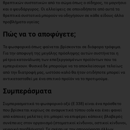
θρεπτικών συστατικών από το σώμα όπως ο σίδηρος, το μαγνήσιο
και ο ψευδάργυρος. Οι ελλείψεις σε οποιοδήποτε από αυτά τα
θρεπτικά συστατικά μπορούν να οδηγήσουν σε κάθε είδους άλλα
προβλήματα υγείας
Πώς να το αποφύγετε;
Τα φωσφορικά όπως φαίνεται βρίσκονται σε διάφορα τρόφιμα.
Για την αποφυγή της μεγάλης πρόσληψης αυτών συστήνεται η
μέτρια κατανάλωση των επεξεργασμένων προϊόντων που τα
εμπεριέχουν. Φυσικά δε μπορούμε να τα αποκλείσουμε τελείως
από την διατροφή μας, ωστόσο καλό θα ήταν οτιδήποτε μπορεί να
αντικατασταθεί με ένα σπιτικό προϊόν να το προτιμούμε.
Συμπεράσματα
Συμπερασματικά το φωσφορικό οξύ (Ε 338) είναι ένα πρόσθετο
που βρίσκεται κυρίως σε αναψυκτικά τύπου cola και έχει φανεί
από κάποιες μελέτες ότι μπορεί να επιφέρει κάποιες βλαβερές
συνέπειες στον οργανισμό (στοματικοί κίνδυνοι, οστικοί κίνδυνοι,
νεφρικά προβλήματα). Σε σχέση με την απορρόφηση άλλων