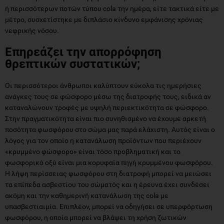
ή περισσότερων ποτών τύπου cola την ημέρα, είτε τακτικά είτε με
μέτρο, συσχετίστηκε με διπλάσιο κίνδυνο εμφάνισης χρόνιας
νεφρικής νόσου.
Επηρεάζει την απορρόφηση
θρεπτικών συστατικών;
Οι περισσότεροι άνθρωποι καλύπτουν εύκολα τις ημερήσιες
ανάγκες τους σε φώσφορο μέσω της διατροφής τους, ειδικά αν
καταναλώνουν τροφές με υψηλή περιεκτικότητα σε φώσφορο.
Στην πραγματικότητα είναι πιο συνηθισμένο να έχουμε αρκετή
ποσότητα φωσφόρου στο σώμα μας παρά ελάχιστη. Αυτός είναι ο
λόγος για τον οποίο η κατανάλωση προϊόντων που περιέχουν
«κρυμμένο φώσφορο» είναι τόσο προβληματική και το
φωσφορικό οξύ είναι μια κορυφαία πηγή κρυμμένου φωσφόρου.
Η λήψη περίσσειας φωσφόρου στη διατροφή μπορεί να μειώσει
τα επίπεδα ασβεστίου του σώματός και η έρευνα έχει συνδέσει
ακόμη και την καθημερινή κατανάλωση της cola με
υπασβεστιαιμία. Επιπλέον, μπορεί να οδηγήσει σε υπερφόρτωση
φωσφόρου, η οποία μπορεί να βλάψει τη χρήση ζωτικών