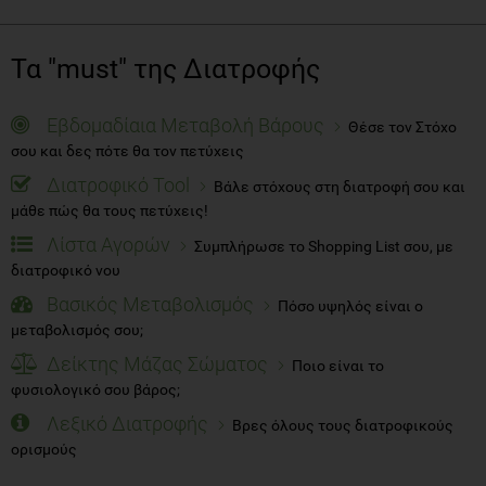
Τα "must" της Διατροφής
Εβδομαδίαια Μεταβολή Βάρους
Θέσε τον Στόχο
σου και δες πότε θα τον πετύχεις
Διατροφικό Tool
Βάλε στόχους στη διατροφή σου και
μάθε πώς θα τους πετύχεις!
Λίστα Αγορών
Συμπλήρωσε το Shopping List σου, με
διατροφικό νου
Βασικός Μεταβολισμός
Πόσο υψηλός είναι ο
μεταβολισμός σου;
Δείκτης Μάζας Σώματος
Ποιο είναι το
φυσιολογικό σου βάρος;
Λεξικό Διατροφής
Βρες όλους τους διατροφικούς
ορισμούς