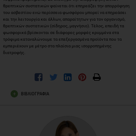
θρεπτικών συστατικών φαίνεται ότι επηρεάζει την απορρόφηση
του ασβεστίου ενώ περίσσεια φωσφόρου μπορεί να επηρεάσει
και την λειτουργία και άλλων, απαραίτητων για τον οργανισμό,
θρεπτικών συστατικών (σίδηρος, μαγνήσιο). Τέλος, επειδή τα
φωσφορικά βρίσκονται σε διάφορες μορφές κρυμμένα στα
τρόφιμα καταναλώνουμε τα επεξεργασμένα προϊόντα που τα
εμπεριέχουν με μέτρο στα πλαίσια μιας ισορροπημένης
διατροφής.
ΒΙΒΛΙΟΓΡΑΦΙΑ
Πρόσθετα Τροφίμων και Νομοθεσία, Ευστράτιος Κυρανάς,
2η έκδοση, Εκδόσεις Τζιόλα, σελ 233.
Heaney R, P, Rafferty K, Carbonated beverages and urinary
calcium excretion, The American Journal of Clinical Nutrition,