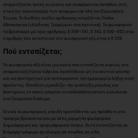
ονοματίζονται αυτές οι ουσίες και αναφέρονται συνήθως στις
ετικέτες συσκευασίας των τροφίμων σε όλη την Ευρωπαϊκή
Ένωση. Το διεθνές σχέδιο αρίθμησης ονομάζεται Codex
Alimentarius («Κώδικας Τροφίμων» στα λατινικά). Τα φωσφορικά
τα βρίσκουμε με τους αριθμούς: E 338–341, E 343, E 450–452, ενώ
ο αριθμός που αντιστοιχεί στο φωσφορικό οξύ είναι ο Ε 338.
Πού εντοπίζεται;
Το φωσφορικό οξύ είναι μια ουσία που εντοπίζεται κυρίως στα
αναψυκτικά (τύπου cola) και προστίθεται ως ενισχυτικό γεύσης
και ως συντηρητικό για να επιμηκύνει την ημερομηνία λήξης ενός
προϊόντος. Επιπλέον, εμποδίζει την ανάπτυξη μούχλας και
βακτηρίων, τα οποία μπορούν να πολλαπλασιαστούν εύκολα σε
ένα ζαχαρούχο διάλυμα.
Γενικά τα φωσφορικά, επειδή προστίθενται ως πρόσθετα στα
τρόφιμα βρίσκονται και με άλλη μορφή πχ φωσφορικό
διφωσφορικό και τριφωσφορικό νάτριο. Αυτά εντοπίζονται σε
διάφορα τρόφιμα, σε άλευρα, σε noodles, σε είδη