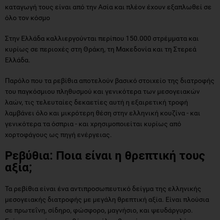
καταγωγή τους είναι από την Ασία και πλέον έχουν εξαπλωθεί σε
όλο τον κόσμο
Στην Ελλάδα καλλιεργούνται περίπου 150.000 στρέμματα και
κυρίως σε περιοχές στη Θράκη, τη Μακεδονία και τη Στερεά
Ελλάδα.
Παρόλο που τα ρεβίθια αποτελούν βασικό στοιχείο της διατροφής
του παγκόσμιου πληθυσμού και γενικότερα των μεσογειακών
λαών, τις τελευταίες δεκαετίες αυτή η εξαιρετική τροφή
λαμβάνει όλο και μικρότερη θέση στην ελληνική κουζίνα - και
γενικότερα τα όσπρια - και χρησιμοποιείται κυρίως από
χορτοφάγους ως πηγή ενέργειας.
Ρεβύθια: Ποια είναι η θρεπτική τους
αξία;
Τα ρεβίθια είναι ένα αντιπροσωπευτικό δείγμα της ελληνικής
μεσογειακής διατροφής με μεγάλη θρεπτική αξία. Είναι πλούσια
σε πρωτεΐνη, σίδηρο, φώσφορο, μαγνήσιο, και ψευδάργυρο.