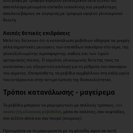
Διατροφή με τρόφιμα χαμηλού γλυκαιμικού δείκτη έχει ως
αποτέλεσμα μειωμένα επίπεδα ινσουλίνης και μεγαλύτερη
απώλεια βάρους σε σύγκριση με τρόφιμα υψηλού γλυκαιμικού
δείκτη.
Λοιπές θετικές επιδράσεις
Μελέτες δείχνουν ότι η κατανάλωση ρεβιθιών οδήγησε σε μικρές
αλλά σημαντικές μειώσεις των επιπέδων σακχάρου στο αίμα, της
γλυκοζυλιωμένης αιμοσφαρίνης, καθώς και των τιμών
αρτηριακής πίεσης. Ο χαμηλός γλυκαιμικός δείκτης τους τα
κατατάσσει ως εξαιρετική επιλογή για τη ρύθμιση του σακχάρου
του αίματος. Επιπρόσθετα, τα ρεβίθια συμβάλλουν στη καλή υγεία
του εντέρου και στην αντιμετώπιση της δυσκοιλιότητας.
Τρόποι κατανάλωσης - μαγείρεμα
Τα ρεβίθια μπορούν να μαγειρευτούν με πολλούς τρόπους,
σαν
σούπα (τη κλασσική ρεβιθάδα)
, μέσα σε σαλάτες, σαν κεφτέδες,
σαν ριζότο αλλά και σαν πουρέ (χούμους).
Προτιμήστε να τα μαγειρεύετε με τη φλούδα, αφού σε αυτή