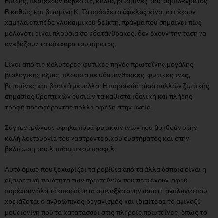
Επίσης, περιέχουν ασβέστιο, κάλιο, βιταμίνες του συμπλέγματος
Β καθώς και βιταμίνη Κ. Το πρόσθετο όφελος είναι ότι έχουν
χαμηλά επίπεδα γλυκαιμικού δείκτη, πράγμα που σημαίνει πως
μολονότι είναι πλούσια σε υδατάνθρακες, δεν έχουν την τάση να
ανεβάζουν το σάκχαρο του αίματος.
Είναι από τις καλύτερες φυτικές πηγές πρωτεΐνης μεγάλης
βιολογικής αξίας, πλούσια σε υδατάνθρακες, φυτικές ίνες,
βιταμίνες και βασικά μέταλλα. Η παρουσία τόσο πολλών ζωτικής
σημασίας θρεπτικών ουσιών τα καθιστά ιδανική και πλήρης
τροφή προσφέροντας πολλά οφέλη στην υγεία.
Συγκεντρώνουν υψηλά ποσά φυτικών ινών που βοηθούν στην
καλή λειτουργία του γαστρεντερικού συστήματος και στην
βελτίωση του λιπιδαιμικού προφίλ.
Αυτό όμως που ξεχωρίζει τα ρεβίθια από τα άλλα όσπρια είναι η
εξαιρετική ποιότητα των πρωτεϊνών που περιέχουν, αφού
παρέχουν όλα τα απαραίτητα αμινοξέα στην άριστη αναλογία που
χρειάζεται ο ανθρώπινος οργανισμός και ιδιαίτερα το αμινοξύ
μεθειονίνη που τα κατατάσσει στις πλήρεις πρωτεΐνες, όπως το