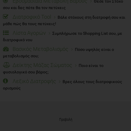
Εβδομαδίαια Μεταβολή Βάρους
Θέσε τον Στόχο
σου και δες πότε θα τον πετύχεις
Διατροφικό Tool
Βάλε στόχους στη διατροφή σου και
μάθε πώς θα τους πετύχεις!
Λίστα Αγορών
Συμπλήρωσε το Shopping List σου, με
διατροφικό νου
Βασικός Μεταβολισμός
Πόσο υψηλός είναι ο
μεταβολισμός σου;
Δείκτης Μάζας Σώματος
Ποιο είναι το
φυσιολογικό σου βάρος;
Λεξικό Διατροφής
Βρες όλους τους διατροφικούς
ορισμούς
Προβολή