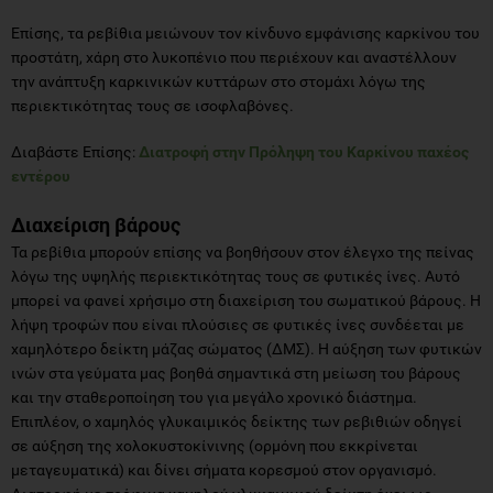
Επίσης, τα ρεβίθια μειώνουν τον κίνδυνο εμφάνισης καρκίνου του
προστάτη, χάρη στο λυκοπένιο που περιέχουν και αναστέλλουν
την ανάπτυξη καρκινικών κυττάρων στο στομάχι λόγω της
περιεκτικότητας τους σε ισοφλαβόνες.
Διαβάστε Επίσης:
Διατροφή στην Πρόληψη του Καρκίνου παχέος
εντέρου
Διαχείριση βάρους
Τα ρεβίθια μπορούν επίσης να βοηθήσουν στον έλεγχο της πείνας
λόγω της υψηλής περιεκτικότητας τους σε φυτικές ίνες. Αυτό
μπορεί να φανεί χρήσιμο στη διαχείριση του σωματικού βάρους. Η
λήψη τροφών που είναι πλούσιες σε φυτικές ίνες συνδέεται με
χαμηλότερο δείκτη μάζας σώματος (ΔΜΣ). Η αύξηση των φυτικών
ινών στα γεύματα μας βοηθά σημαντικά στη μείωση του βάρους
και την σταθεροποίηση του για μεγάλο χρονικό διάστημα.
Επιπλέον, ο χαμηλός γλυκαιμικός δείκτης των ρεβιθιών οδηγεί
σε αύξηση της χολοκυστοκίνινης (ορμόνη που εκκρίνεται
μεταγευματικά) και δίνει σήματα κορεσμού στον οργανισμό.