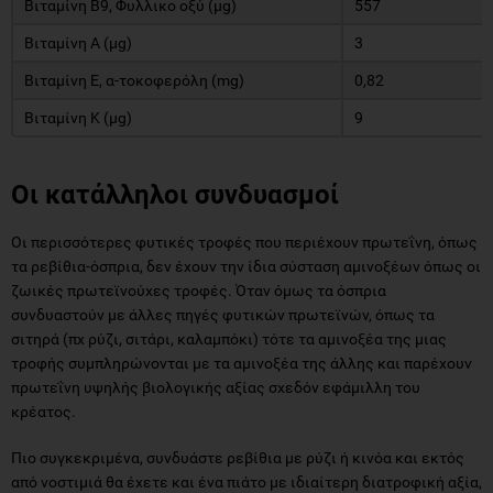
Βιταμίνη Β9, Φυλλικο οξύ (μg)
557
Βιταμίνη Α (μg)
3
Βιταμίνη Ε, α-τοκοφερόλη (mg)
0,82
Βιταμίνη Κ (μg)
9
Οι κατάλληλοι συνδυασμοί
Οι περισσότερες φυτικές τροφές που περιέχουν πρωτεΐνη, όπως
τα ρεβίθια-όσπρια, δεν έχουν την ίδια σύσταση αμινοξέων όπως οι
ζωικές πρωτεϊνούχες τροφές. Όταν όμως τα όσπρια
συνδυαστούν με άλλες πηγές φυτικών πρωτεϊνών, όπως τα
σιτηρά (πχ ρύζι, σιτάρι, καλαμπόκι) τότε τα αμινοξέα της μιας
τροφής συμπληρώνονται με τα αμινοξέα της άλλης και παρέχουν
πρωτεΐνη υψηλής βιολογικής αξίας σχεδόν εφάμιλλη του
κρέατος.
Πιο συγκεκριμένα, συνδυάστε ρεβίθια με ρύζι ή κινόα και εκτός
από νοστιμιά θα έχετε και ένα πιάτο με ιδιαίτερη διατροφική αξία,