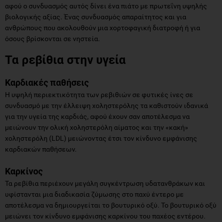
αφού ο συνδυασμός αυτός δίνει ένα πιάτο με πρωτεΐνη υψηλής
βιολογικής αξίας. Ένας συνδυασμός απαραίτητος και για
ανθρώπους που ακολουθούν μια χορτοφαγική διατροφή ή για
όσους βρίσκονται σε νηστεία.
Τα ρεβίθια στην υγεία
Καρδιακές παθήσεις
Η υψηλή περιεκτικότητα των ρεβιθιών σε φυτικές ίνες σε
συνδυασμό με την έλλειψη χοληστερόλης τα καθιστούν ιδανικά
για την υγεία της καρδιάς, αφού έχουν σαν αποτέλεσμα να
μειώνουν την ολική χοληστερόλη αίματος και την «κακή»
χοληστερόλη (LDL) μειώνοντας έτσι τον κίνδυνο εμφάνισης
καρδιακών παθήσεων.
Καρκίνος
Τα ρεβίθια περιέχουν μεγάλη συγκέντρωση υδατανθράκων και
υφίστανται μια διαδικασία ζύμωσης στο παχύ έντερο με
αποτέλεσμα να δημιουργείται το βουτυρικό οξύ. Το βουτυρικό οξύ
μειώνει τον κίνδυνο εμφάνισης καρκίνου του παχέος εντέρου.