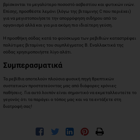
βρίσκονται το μεγαλύτερο ποσοστό ασβεστίου και φυτικών ινών.
Επίσης, προσθέστε λεμόνι (λόγω της βιταμινης C που περιέχει)
για να μεγιστοποιήσετε την απορρόφηση σιδήρου από το
οργανισμό αλλά και για μια ακόμη πιο ιδιαίτερη γεύση.
Η προσθήκη σόδας κατά το φούσκωμα των ρεβιθιών καταστρέφει
πολύτιμες βιταμίνες του συμπλέγματος Β. Εναλλακτικά της
σόδας χρησιμοποιήστε λίγο αλάτι.
Συμπερασματικά
Τα ρεβίθια αποτελούν πλούσια φυσική πηγή θρεπτικών
συστατικών προστατεύοντας μας από διάφορες χρόνιες
παθήσεις. Για αυτό λοιπόν είναι σημαντικό να εκμεταλλευτείτε το
γεγονός ότι τα παράγει ο τόπος μας και να τα εντάξετε στη
διατροφή σας!