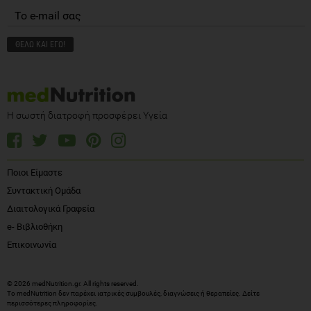
Η σωστή διατροφή προσφέρει Υγεία
Ποιοι Είμαστε
Συντακτική Ομάδα
Διαιτολογικά Γραφεία
e- Βιβλιοθήκη
Επικοινωνία
© 2026 medNutrition.gr. All rights reserved.
Το medNutrition δεν παρέχει ιατρικές συμβουλές, διαγνώσεις ή θεραπείες.
Δείτε
περισσότερες πληροφορίες
.