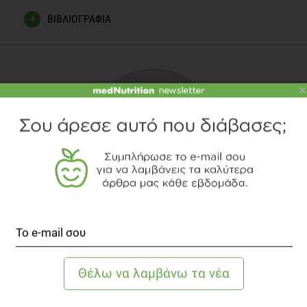
ΒΙΒΛΙΟΓΡΑΦΙΑ
United States Department of Agricultural Research Service
National Nutrient Database for Standard Reference Legacy
Release
×
Jukanti AK, Gaur PM, Gowda CLL, Chibbar RN., Nutritional
quality and health benefits of chickpea (Cicer arietinum L.): a
review. British Journal of Nutrition. 2012: 108 (S1);11-26.
Wallace TC, Murray R, Zelman KM., The Nutritional Value and
Health Benefits of Chikpeas and Hummus. Nutrients. 2016: 8
(12), 766
ΚΩΝΣΤΑΝΤΊΝΑ ΑΠΟΣΤΟΛΟΠΟΎΛΟΥ
Διαιτολόγος - Διατροφολόγος, M.Sc.
TOPICS