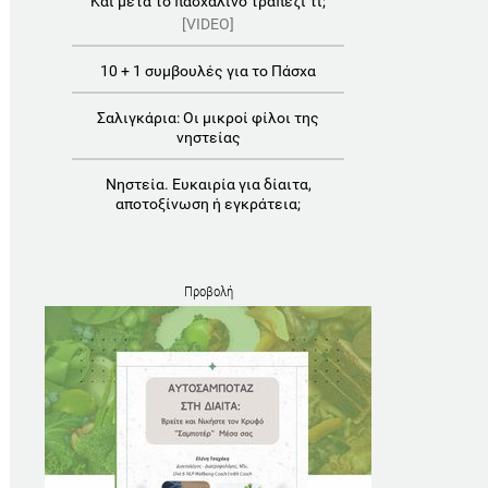
Και μετά το πασχαλινό τραπέζι τι;
[VIDEO]
10 + 1 συμβουλές για το Πάσχα
Σαλιγκάρια: Οι μικροί φίλοι της
νηστείας
Νηστεία. Ευκαιρία για δίαιτα,
αποτοξίνωση ή εγκράτεια;
Προβολή