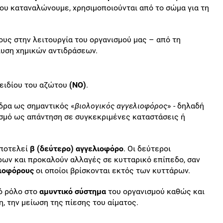
που καταναλώνουμε, χρησιμοποιούνται από το σώμα για τη
υς στην λειτουργία του οργανισμού μας – από τη
λυση χημικών αντιδράσεων.
ξειδίου του αζώτου
(
NO
)
.
δρα ως σημαντικός «
βιολογικός αγγελιοφόρος
» - δηλαδή
ισμό ως απάντηση σε συγκεκριμένες καταστάσεις ή
αποτελεί
β (δεύτερο) αγγελιοφόρο
. Οι δεύτεροι
ρων και προκαλούν αλλαγές σε κυτταρικό επίπεδο, σαν
λιοφόρους
οι οποίοι βρίσκονται εκτός των κυττάρων.
ό ρόλο στο
αμυντικό σύστημα
του οργανισμού καθώς και
η, την μείωση της πίεσης του αίματος.