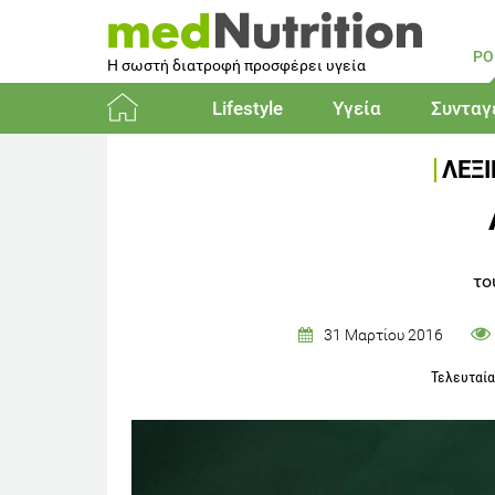
PO
Η σωστή διατροφή προσφέρει υγεία
Lifestyle
Υγεία
Συνταγ
Αρχική
ΛΕΞ
το
31 Μαρτίου 2016
Τελευταί