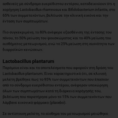
ασθενείς με σύνδρομο ευερέθιστου εντέρου, καταδεικνύουν ότι η
χορήγηση Lactobacillus rhamnosus και Bifidobacterium infantis, στο
65% των συμμετεχόντων, βελτίωσε την κλινική εικόνα και την
ένταση των συμπτωμάτων.
Πιο συγκεκριμένα, το 80% ανέφερε εξασθένιση της έντασης του
πόνου, το 50% μείωση του φουσκώματος και το 40% μείωση του
αισθήματος μετεωρισμού, ενώ το 25% μείωση στη συχνότητα των
διαρροϊκών κενώσεων.
Lactobacillus plantarum
Παρόμοια είναι και τα αποτελέσματα που αφορούν στη δράση του
Lactobacillus plantarum. Είναι χαρακτηριστικό ότι, σε κλινική
μελέτη βρέθηκε πως το 95% των συμμετεχόντων που έπασχαν
από το σύνδρομο ευερέθιστου εντέρου, ανέφεραν υποχώρηση
όλων των συμπτωμάτων κατά τη διάρκεια χορήγησής του,
βελτίωση που παρατήρησε μόνο το 15% των συμμετεχόντων που
λάμβανε εικονικό φάρμακο (placebo).
Σε αντίστοιχη μελέτη, το αίσθημα του μετεωρισμού μειώθηκε