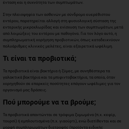
ένταση και η συχνότητα των συμπτωμάτων.
Στην πλειοψηφία των ασθενών με σύνδρομο ευερέθιστου
εντέρου, παρατηρείται αλλαγή στη φυσιολογική σύσταση της
εντερικής μικροχλωρίδας και ενίσχυση των συμπτωμάτων, μετά
από λοιμώξεις του εντέρου με παθογόνα. Για τον λόγο αυτό, η
συμπληρωματική χορήγηση προβιοτικών, όπως καταδεικνύουν
πολυάριθμες κλινικές μελέτες, είναι εξαιρετικά ωφέλιμη.
Τι είναι τα προβιοτικά;
Τα προβιοτικά είναι βακτήρια ή ζύμες, με συνηθέστερα τα
γαλακτικά βακτήρια και τα μπιφιντοβακτήρια, τα οποία, όταν
χορηγηθούν σε επαρκείς ποσότητες επάγουν ωφέλιμες για τον
οργανισμό μας δράσεις.
Πού μπορούμε να τα βρούμε;
Τα προβιοτικά απαντώνται σε τρόφιμα ζυμωμένα (π.χ. κεφίρ,
τουρσί) ή εμπλουτισμένα (π.χ. γιαούρτι), ενώ διατίθενται και σε
μορφή συμπληρωμάτων διατροφής (προϊόντα ειδικής