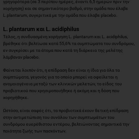
γρηγορότερα (σε 3 περίπου ημέρες, έναντι 6,5 ημερών πριν την
χορήγηση) και σε σημαντικότερο βαθμό, στην ομάδα που έλαβε
L.plantarum, συγκριτικά με την ομάδα που έλαβε placebo.
L. plantarum και L. acidiphilus
Τέλος, η συνδυασμένη χορήγηση L. plantarum και L. acidiphilus,
βρέθηκε ότι βελτίωσε κατά 55,6% τα συμπτώματα του συνδρόμου,
εν συγκρίσει με τα άτομα που κατά τη διάρκεια της μελέτης
λάμβαναν placebo.
Φαίνεται λοιπόν ότι, η επίδραση δεν είναι η ίδια για όλα τα
συμπτώματα, γεγονός για το οποίο μπορεί να οφείλεται η
ανομοιογένεια μεταξύ των κλινικών μελετών, το είδος του
προβιοτικού που χρησιμοποιήθηκε ή ακόμη και η δόση που
χορηγήθηκε.
Ωστόσο, είναι σαφές ότι, τα προβιοτικά έχουν θετική επίδραση
στην αντιμετώπιση του συνόλου των συμπτωμάτων του
συνδρόμου ευερέθιστου εντέρου, βελτιώνοντας σημαντικά την
ποιότητα ζωής των πασχόντων.