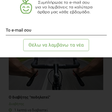
Ευεξία... εν όψει
Συστάσεις Διατροφής
1 λεπτό να διαβαστεί
Ο διαβήτης "ποδηλατεί"
Διαβήτης
1 λεπτό να διαβαστεί