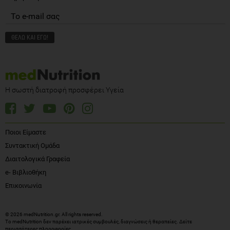
Η σωστή διατροφή προσφέρει Υγεία
Ποιοι Είμαστε
Συντακτική Ομάδα
Διαιτολογικά Γραφεία
e- Βιβλιοθήκη
Επικοινωνία
© 2026 medNutrition.gr. All rights reserved.
Το medNutrition δεν παρέχει ιατρικές συμβουλές, διαγνώσεις ή θεραπείες.
Δείτε
περισσότερες πληροφορίες
.