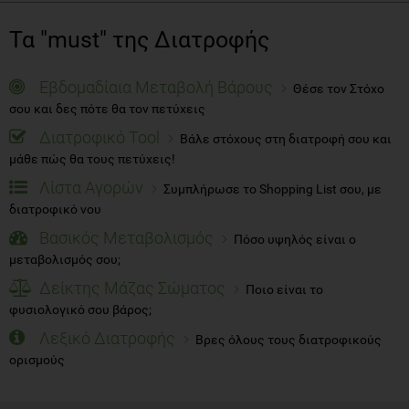
Τα "must" της Διατροφής
Εβδομαδίαια Μεταβολή Βάρους
Θέσε τον Στόχο
σου και δες πότε θα τον πετύχεις
Διατροφικό Tool
Βάλε στόχους στη διατροφή σου και
μάθε πώς θα τους πετύχεις!
Λίστα Αγορών
Συμπλήρωσε το Shopping List σου, με
διατροφικό νου
Βασικός Μεταβολισμός
Πόσο υψηλός είναι ο
μεταβολισμός σου;
Δείκτης Μάζας Σώματος
Ποιο είναι το
φυσιολογικό σου βάρος;
Λεξικό Διατροφής
Βρες όλους τους διατροφικούς
ορισμούς