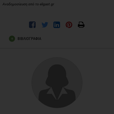
Αναδημοσίευση από το eligast.gr
ΒΙΒΛΙΟΓΡΑΦΙΑ
Lynne V McFarland, Sascha Dublin. Meta-analysis of
probiotics for the treatment of irritable bowel syndrome.
World J Gastroenterol. 2008;14(17): 2650-2661.
Nourieh Hoveyda, Carl Heneghan, Kamal R Mahtani, Rafael
Perera, Nia Roberts, Paul Glasziou. A systematic review and
meta-analysis: probiotics in the treatment of irritable bowel
syndrome. BMC Gastroenterology. 2009;9:15.