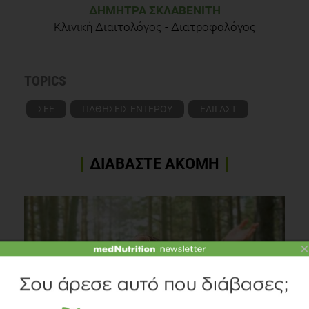
ΔΉΜΗΤΡΑ ΣΚΛΑΒΕΝΊΤΗ
Κλινική Διαιτολόγος - Διατροφολόγος
TOPICS
ΣΕΕ
ΠΑΘΗΣΕΙΣ ΕΝΤΕΡΟΥ
ΕΛΙΓΑΣΤ
ΔΙΑΒΑΣΤΕ ΑΚΟΜΗ
×