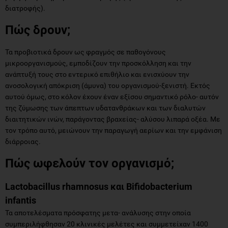
διατροφής).
Πώς δρουν;
Τα προβιοτικά δρουν ως φραγμός σε παθογόνους
μικροοργανισμούς, εμποδίζουν την προσκόλληση και την
ανάπτυξή τους στο εντερικό επιθήλιο και ενισχύουν την
ανοσολογική απόκριση (άμυνα) του οργανισμού-ξενιστή. Εκτός
αυτού όμως, στο κόλον έχουν έναν εξίσου σημαντικό ρόλο- αυτόν
της ζύμωσης των άπεπτων υδατανθράκων και των διαλυτών
διαιτητικών ινών, παράγοντας βραχείας- αλύσου λιπαρά οξέα. Με
τον τρόπο αυτό, μειώνουν την παραγωγή αερίων και την εμφάνιση
διάρροιας.
Πώς ωφελούν τον οργανισμό;
Lactobacillus rhamnosus και Bifidobacterium
infantis
Τα αποτελέσματα πρόσφατης μετα- ανάλυσης στην οποία
συμπεριλήφθησαν 20 κλινικές μελέτες και συμμετείχαν 1400