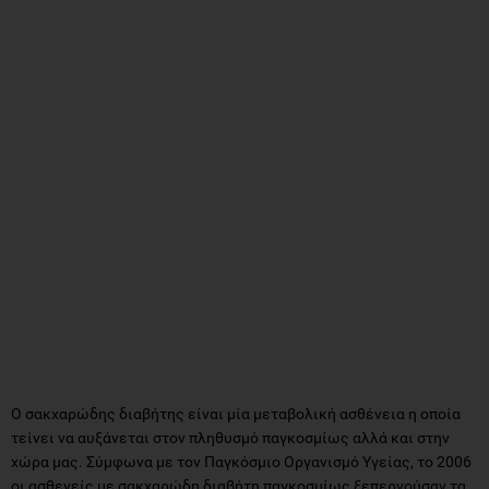
Ο σακχαρώδης διαβήτης είναι μία μεταβολική ασθένεια η οποία
τείνει να αυξάνεται στον πληθυσμό παγκοσμίως αλλά και στην
χώρα μας. Σύμφωνα με τον Παγκόσμιο Οργανισμό Υγείας, το 2006
οι ασθενείς με σακχαρώδη διαβήτη παγκοσμίως ξεπερνούσαν τα