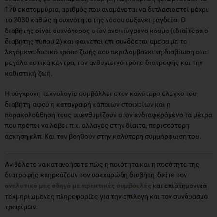
170 εκατομμύρια, αριθμός που αναμένεται να διπλασιαστεί μέχρι
το 2030 καθώς η συχνότητα της νόσου αυξάνει ραγδαία. Ο
διαβήτης είναι συχνότερος στον ανεπτυγμένο κόσμο (ιδιαίτερα ο
διαβήτης τύπου 2) και φαίνεται ότι συνδέεται άμεσα με το
λεγόμενο δυτικό τρόπο ζωής που περιλαμβάνει τη διαβίωση στα
μεγάλα αστικά κέντρα, τον ανθυγιεινό τρόπο διατροφής και την
καθιστική ζωή.
Η σύγχρονη τεχνολογία συμβάλλει στον καλύτερο έλεγχο του
διαβήτη, αφού η καταγραφή κάποιων στοιχείων και η
παρακολούθηση τους υπενθυμίζουν στον ενδιαφερόμενο τα μέτρα
που πρέπει να λάβει π.χ. αλλαγές στην δίαιτα, περισσότερη
άσκηση κλπ. Και τον βοηθούν στην καλύτερη συμμόρφωση του.
Αν θέλετε να κατανοήσετε πώς η ποιότητα και η ποσότητα της
διατροφής επηρεάζουν τον σακχαρώδη διαβήτη, δείτε τον
αναλυτικό μας οδηγό με πρακτικές συμβουλές
και επιστημονικά
τεκμηριωμένες πληροφορίες για την επιλογή και τον συνδυασμό
τροφίμων.