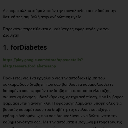
Ας εκμεταλλευτούμε λοιπόν την τεχνολογία και ας δούμε την
θετική της συμβολή στην ανθρώπινη υγεία.
Παρακάτω παρατίθενται οι καλύτερες εφαρμογές για τον
Διαβητη!
1. forDiabetes
https://play.google.com/store/apps/details?
id=gr.tessera.fordiabetesapp
Πρόκειται για ένα εργαλείο για την αυτοδιαχείριση του
σακχαρώδους διαβήτη, που σας βοηθάει να παρακολουθείτε
δεδομένα που αφορούν τον διαβήτη π.χ. επίπεδο γλυκόζης,
σωματική άσκηση, υδατάνθρακες, αρτηριακή πίεση, HbA1c, βάρος,
φαρμακευτική αγωγή κλπ. Η εφαρμογή λαμβάνει υπόψη όλες τις
βασικές παραμέτρους του διαβήτη, τις αναλύει και εξάγει
χρήσιμα δεδομένων, που σας διευκολύνουν να βελτιώνετε την
καθημερινότητά σας. Με την αυτόματη εισαγωγή μετρήσεων, τις