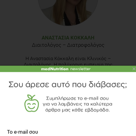
ΑΝΑΣΤΑΣΊΑ ΚΌΚΚΑΛΗ
Διαιτολόγος – Διατροφολόγος
Η Αναστασία Κόκκαλη είναι Κλινικός –
Διαιτολόγος. Η πολύχρονη εμπειρία της
×
συνδυαστικά με την αγάπη της για το επάγγελμα
του διαιτολόγου την καθιστούν αποτελεσματική
και φυσικά υπεύθυνη στην διαχείριση καταστάσεων
που χρήζουν διατροφική καθοδήγηση. Από την αρχή
της επαγγελματικής της σταδιοδρομίας έως και
σήμερα παρακολουθεί προσωπικά και απόλυτα
εξατομικευμένα τον κάθε άνθρωπο που την
επισκέπτεται στο
προσωπικό της διαιτολογικό
γραφείο στη Θεσσαλονίκη
, το οποίο είναι
εξοπλισμένο με σύγχρονα μηχανήματα. Σκοπός της
είναι η σωστή διατροφή να αποτελεί έναν νέο