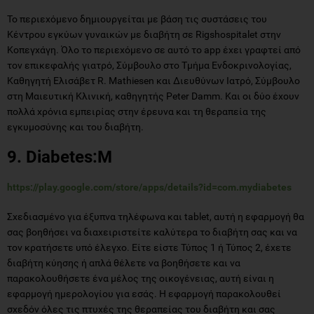
Το περιεχόμενο δημιουργείται με βάση τις συστάσεις του
Κέντρου εγκύων γυναικών με διαβήτη σε Rigshospitalet στην
Κοπεγχάγη. Όλο το περιεχόμενο σε αυτό το app έχει γραφτεί από
τον επικεφαλής γιατρό, Σύμβουλο στο Τμήμα Ενδοκρινολογίας,
Καθηγητή Ελισάβετ R. Mathiesen και Διευθύνων Ιατρό, Σύμβουλο
στη Μαιευτική Κλινική, καθηγητής Peter Damm. Και οι δύο έχουν
πολλά χρόνια εμπειρίας στην έρευνα και τη θεραπεία της
εγκυμοσύνης και του διαβήτη.
9. Diabetes:M
https://play.google.com/store/apps/details?id=com.mydiabetes
Σχεδιασμένο για έξυπνα τηλέφωνα και tablet, αυτή η εφαρμογή θα
σας βοηθήσει να διαχειριστείτε καλύτερα το διαβήτη σας και να
τον κρατήσετε υπό έλεγχο. Είτε είστε Τύπος 1 ή Τύπος 2, έχετε
διαβήτη κύησης ή απλά θέλετε να βοηθήσετε και να
παρακολουθήσετε ένα μέλος της οικογένειας, αυτή είναι η
εφαρμογή ημερολογίου για εσάς. Η εφαρμογή παρακολουθεί
σχεδόν όλες τις πτυχές της θεραπείας του διαβήτη και σας