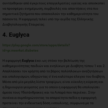
συντάχθηκαν από έγκριτους επαγγελματίες υγείας και αποσκοπεί
να προσφέρει ενημέρωση, συμβουλές και απαντήσεις στα πιο
σημαντικά ζητήματα που απασχολούν την καθημερινότητα του
πάσχοντα. Η εφαρμογή τελεί υπό την αιγίδα της Ελληνικής
Διαβητολογικής Εταιρείας.
4. Euglyca
https://play.google.com/store/apps/details?
id=gr.meerkat.diabetes
Η εφαρμογή
Euglyca
έχει ως στόχο την βελτίωση της
καθημερινότητας παιδιών και ενηλίκων με Διαβήτη τύπου 1 και 2.
Απαλλάσσει τον χρήστη από το βάρος πολύπλοκων αναζητήσεων
και υπολογισμών, οδηγώντας σ' ένα καλύτερο έλεγχο του διαβήτη.
Μέσα από μία μεγάλη λίστα τροφίμων, είναι εύκολη η εύρεση και
η δημιουργία γεύματος για το οποίο η εφαρμογή θα υπολογίσει
άμεσα τους Υδατάνθρακες και τα Λιπαρά που περιέχει. Στην
συνέχεια συμπληρώνοντας τα απαραίτητα πεδία η εφαρμογή
προτείνει την ενδεικτική δόση ινσουλίνης, σύμφωνα με τα