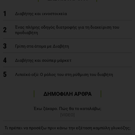
1
Διαβήτης και ιχνοστοιχεία
Ένας πλήρης οδηγός διατροφής για τη διαχείριση του
2
προδιαβήτη
3
Γρίπη στα άτομα με Διαβήτη
4
Διαβήτης και σούπερ μάρκετ
5
Λιποϊκό οξύ: Ο ρόλος του στη ρύθμιση του διαβήτη
ΔΗΜΟΦΙΛΗ ΑΡΘΡΑ
Έχω ζάχαρο. Πώς θα το καταλάβω;
[VIDEO]
Τι πρέπει να προσέξω πριν κάνω την εξέταση καμπύλη γλυκόζης;