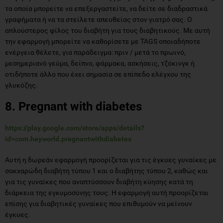
τα οποία μπορείτε να επεξεργαστείτε, να δείτε σε διαδραστικά
γραφήματα ή να τα στείλετε απευθείας στον γιατρό σας. Ο
απλούστερος φίλος του διαβήτη για τους διαβητικούς. Με αυτή
την εφαρμογή μπορείτε να καθορίσετε με TAGS οποιαδήποτε
ενέργεια θέλετε, για παράδειγμα: πριν / μετά το πρωινό,
μεσημεριανό γεύμα, δείπνο, φάρμακα, ασκήσεις, τζόκινγκ ή
οτιδήποτε άλλο που έχει σημασία σε επίπεδο ελέγχου της
γλυκόζης.
8. Pregnant with diabetes
https://play.google.com/store/apps/details?
id=com.heyworld.pregnantwithdiabetes
Αυτή η δωρεάν εφαρμογή προορίζεται για τις έγκυες γυναίκες με
σακχαρώδη διαβήτη τύπου 1 και ο διαβήτης τύπου 2, καθώς και
για τις γυναίκες που αναπτύσσουν διαβήτη κύησης κατά τη
διάρκεια της εγκυμοσύνης τους. Η εφαρμογή αυτή προορίζεται
επίσης για διαβητικές γυναίκες που επιθυμούν να μείνουν
έγκυες.