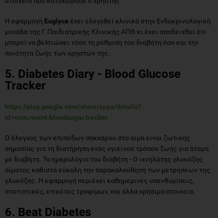
στοιχεία που καταχώρησε ο χρήστης.
Η εφαρμογή
Euglyca
έχει ελεγχθεί κλινικά στην Ενδοκρινολογική
μονάδα της Γ Παιδιατρικής Κλινικής ΑΠΘ κι έχει αποδειχθεί ότι
μπορεί να βελτιώσει τόσο τη ρύθμιση του διαβήτη όσο και την
ποιότητα ζωής των χρηστών της.
5. Diabetes Diary - Blood Glucose
Tracker
https://play.google.com/store/apps/details?
id=com.msint.bloodsugar.tracker
Ο έλεγχος των επιπέδων σακχάρου στο αίμα είναι ζωτικής
σημασίας για τη διατήρηση ενός υγιεινού τρόπου ζωής για άτομα
με διαβήτη. Το ημερολόγιο του διαβήτη - Ο ιχνηλάτης γλυκόζης
αίματος καθιστά εύκολη την παρακολούθηση των μετρήσεων της
γλυκόζης. Η εφαρμογή περιέχει καθημερινές υπενθυμίσεις,
στατιστικές, ετικέτες τροφίμων, και άλλα χρήσιμα στοιχεία.
6. Beat Diabetes