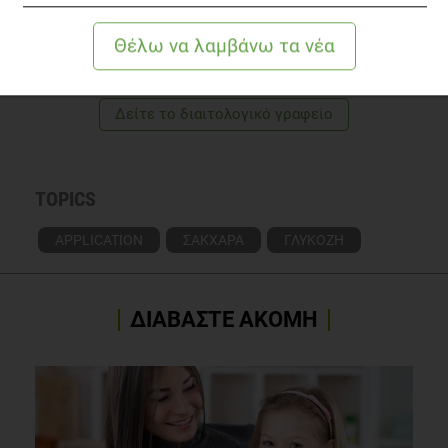
τρόπο ζωής
Γνωρίστε την αρθογράφο
Δείτε το διαιτολογικό γραφείο
TOPICS
APPLICATION
ΣΑΚΧΑΡΑ
ΓΛΥΚΟΖΗ
ΔΙΑΒΑΣΤΕ ΑΚΟΜΗ