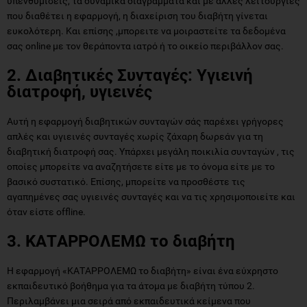
υπενθυμίσεις, τα δυναμικά διαγράμματα και με άλλες λειτουργίες
που διαθέτει η εφαρμογή, η διαχείριση του διαβήτη γίνεται
ευκολότερη. Και επίσης ,μπορειτε να μοιραστείτε τα δεδομένα
σας online με τον θεράποντα ιατρό ή το οικείο περιβάλλον σας.
2. Διαβητικές Συνταγές: Υγιεινή
διατροφή, υγιεινές
Αυτή η εφαρμογή διαβητικών συνταγών σάς παρέχει γρήγορες
απλές και υγιεινές συνταγές χωρίς ζάχαρη δωρεάν για τη
διαβητική διατροφή σας. Υπάρχει μεγάλη ποικιλία συνταγών , τις
οποίες μπορείτε να αναζητήσετε είτε με το όνομα είτε με το
βασικό συστατικό. Επίσης, μπορείτε να προσθέστε τις
αγαπημένες σας υγιεινές συνταγές και να τις χρησιμοποιείτε και
όταν είστε offline.
3. ΚΑΤAPPΟΛΕΜΩ το διαβήτη
Η εφαρμογή «ΚΑΤAPPΟΛΕΜΩ το διαβήτη» είναι ένα εύχρηστο
εκπαιδευτικό βοήθημα για τα άτομα με διαβήτη τύπου 2.
Περιλαμβάνει μια σειρά από εκπαιδευτικά κείμενα που