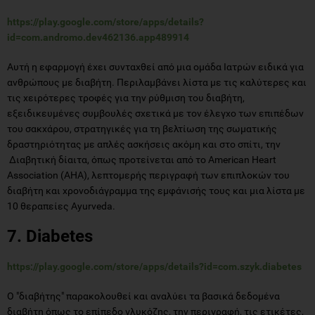
https://play.google.com/store/apps/details?
id=com.andromo.dev462136.app489914
Αυτή η εφαρμογή έχει συνταχθεί από μια ομάδα Ιατρών ειδικά για
ανθρώπους με διαβήτη. Περιλαμβάνει λίστα με τις καλύτερες και
τις χειρότερες τροφές για την ρύθμιση του διαβήτη,
εξειδικευμένες συμβουλές σχετικά με τον έλεγχο των επιπέδων
του σακχάρου, στρατηγικές για τη βελτίωση της σωματικής
δραστηριότητας με απλές ασκήσεις ακόμη και στο σπίτι, την
Διαβητική δίαιτα, όπως προτείνεται από το American Heart
Association (ΑΗΑ), λεπτομερής περιγραφή των επιπλοκών του
διαβήτη και χρονοδιάγραμμα της εμφάνισής τους και μια λίστα με
10 θεραπείες Ayurveda.
7. Diabetes
https://play.google.com/store/apps/details?id=com.szyk.diabetes
Ο "διαβήτης" παρακολουθεί και αναλύει τα βασικά δεδομένα
διαβήτη όπως το επίπεδο γλυκόζης, την περιγραφή, τις ετικέτες,