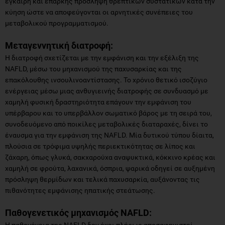
έγκαιρη και επαρκής πρόσληψη θρεπτικών συστατικών κατά την
κύηση ώστε να αποφεύγονται οι αρνητικές συνέπειες του
μεταβολικού προγραμματισμού.
Μεταγεννητική διατροφή:
Η διατροφή σχετίζεται με την εμφάνιση και την εξέλιξη της
NAFLD, μέσω του μηχανισμού της παχυσαρκίας και της
επακόλουθης ινσουλινοαντίστασης. To χρόνιο θετικό ισοζύγιο
ενέργειας μέσω μιας ανθυγιεινής διατροφής σε συνδυασμό με
χαμηλή φυσική δραστηριότητα επάγουν την εμφάνιση του
υπέρβαρου και το υπερβάλλον σωματικό βάρος με τη σειρά του,
συνοδευόμενο από ποικίλες μεταβολικές διαταραχές, δίνει το
έναυσμα για την εμφάνιση της NAFLD. Μία δυτικού τύπου δίαιτα,
πλούσια σε τρόφιμα υψηλής περιεκτικότητας σε λίπος και
ζάχαρη, όπως γλυκά, σακχαρούχα αναψυκτικά, κόκκινο κρέας και
χαμηλή σε φρούτα, λαχανικά, όσπρια, ψαρικά οδηγεί σε αυξημένη
πρόσληψη θερμίδων και τελικά παχυσαρκία, αυξάνοντας τις
πιθανότητες εμφάνισης ηπατικής στεάτωσης.
Παθογενετικός μηχανισμός NAFLD:
Η παθογένεια της NAFLD δεν έχει πλήρως αποσαφηνιστεί.