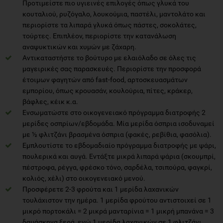
Προτιμείστε πιο υγιεινές επιλογές όπως γλυκά του
κουταλιού, ρυζόγαλο, λουκούμια, παστέλι, μαντολάτο και
περιορίστε τα λιπαρά γλυκά όπως πάστες, σοκολάτες,
τούρτες. Επιπλέον, περιορίστε την κατανάλωση
αναψυκτικών και χυμών με ζάχαρη.
Αντικαταστήστε το βούτυρο με ελαιόλαδο σε όλες τις
μαγειρικές σας παρασκευές. Περιορίστε την προσφορά
έτοιμων φαγητών από fast-food, αρτοσκευασμάτων
εμπορίου, όπως κρουασάν, κουλούρια, πίτες, κράκερ,
βάφλες, κέικ κ.α.
Ενσωματώστε στο οικογενειακό πρόγραμμα διατροφής 2
μερίδες οσπρίων/εβδομάδα. Μία μερίδα όσπρια ισοδυναμεί
με ½ φλιτζάνι βρασμένα όσπρια (φακές, ρεβίθια, φασόλια).
Εμπλουτίστε το εβδομαδιαίο πρόγραμμα διατροφής με ψάρι,
πουλερικά και αυγά. Εντάξτε μικρά λιπαρά ψάρια (σκουμπρί,
πέστροφα, ρέγγα, φρέσκο τόνο, σαρδέλα, τσιπούρα, φαγκρί,
κολιός, χέλι) στο οικογενειακό μενού.
Προσφέρετε 2-3 φρούτα και 1 μερίδα λαχανικών
τουλάχιστον την ημέρα. 1 μερίδα φρούτου αντιστοιχεί σε 1
μικρό πορτοκάλι = 2 μικρά μανταρίνια = 1 μικρή μπανάνα = 3
δαμάσκηνα ξερά, ενώ 1 μερίδα λαχανικών σε 1 φλιτζάνι