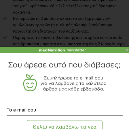
τσαγιού ωμά λαχανικά = 1/2 φλιτζάνι τσαγιού βρασμένα
λαχανικά.
Ενσωματώστε 3 μερίδες ελάχιστα επεξεργασμένων
αμυλούχων τροφών (π.χ. ολικής άλεσης ή πολύσπορα
προϊόντα) στη διατροφή του παιδιού σας.
Περιορίστε το χρόνο τηλεθέασης και το χρόνο που το παιδί
σας βρίσκεται μπροστά στον υπολογιστή στις 2 ώρες/ημέρα.
×
Δοκιμάστε να το εντάξετε σε ομαδικά παιχνίδια με φίλους.
Ενσωματώστε μία μέτριας έντασης αερόβια σωματική
άσκηση π.χ. περπάτημα τουλάχιστον 30 λεπτά καθημερινά
συνεχόμενά ή διακεκομμένα οικογενειακώς.
Αναδημοσίευση του περιοδικού "Ευεξία & Διατροφή", τεύχος 68,
Οκτώβριος-Νοέμβριος-Δεκέμβριος 2014, σελίδα 20.