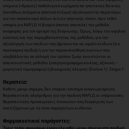
επίμονα (>6μήνες) παθολογικά ευρήματα σε ηπατικούς δείκτες
(συνήθως αυξημένα ηπατικά ένζυμα) αξιολογούνται περαιτέρω
για τον αποκλεισμό άλλων αιτιών ηπατικής νόσου, πριν τεθεί
υποψία για NAFLD. Η βιοψία ήπατος αποτελεί την μέθοδο
αναφοράς για τον ορισμό της διάγνωσης. Όμως, λόγω του υψηλού
κόστους και της παρεμβατικότητας της μεθόδου, για την
αξιολόγηση των παιδιών που βρίσκονται σε υψηλό κίνδυνο (π.χ.
παχύσαρκα παιδιά) ή για την παρακολούθηση εκείνων που
υποβάλλονται σε αλλαγή του τρόπου ζωής συνιστώνται οι
απεικονιστικές μέθοδοι (υπερηχογράφημα κοιλίας, αξονική –
μαγνητική τομογραφία) ή βιοχημικός έλεγχος (Εικόνα 1). Σχήμα 1:
Θεραπεία:
Καθότι, μέχρι σήμερα, δεν υπάρχει επίσημα αναγνωρισμένος
θεραπευτικός αλγόριθμος για την παιδική NAFLD, οι υπάρχουσες
θεραπευτικές προσεγγίσεις στοχεύουν στη διαχείριση των
σχετιζόμενων με τη νόσο παραγόντων κινδύνου.
Φαρμακευτικοί παράγοντες:
Τρεις τύποι φαρμάκων έχουν ελεγχθεί μέχρι σήμερα στη παιδική