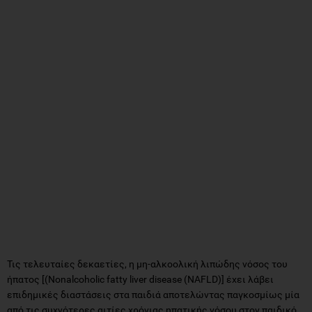
Τις τελευταίες δεκαετίες, η μη-αλκοολική λιπώδης νόσος του
ήπατος [(Nonalcoholic fatty liver disease (NAFLD)] έχει λάβει
επιδημικές διαστάσεις στα παιδιά αποτελώντας παγκοσμίως μία
από τις συχνότερες αιτίες χρόνιας ηπατικής νόσου στον παιδικό