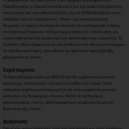
Παραδοσιακά, η επικρατούσα θεωρία για την ανάπτυξη ηπατικής
στεάτωσης και την πιθανή εξέλιξη της σε NASH βασίζεται στην
υπόθεση των «2 χτυπημάτων». Βάσει της συγκεκριμένης
θεωρίας, το πρώτο χτύπημα αντανακλά τη συσσώρευση λίπους
στα ηπατοκύτταρα και τη δημιουργία ηπατικής στεάτωσης, με
κύριο παθογενετικό μηχανισμό την αντίσταση στην ινσουλίνη. Το
λιπώδες πλέον ήπαρ γίνεται πιο ευάλωτο στο «δεύτερο χτύπημα»,
το οξειδωτικό στρες, που οδηγεί σε ηπατοκυτταρική βλάβη,
φλεγμονή και ίνωση.
Συμπτώματα:
Τα περισσότερα παιδιά με NAFLD δεν θα εμφανίσουν κανένα
σύμπτωμα, τουλάχιστον στα πρώτα στάδια της νόσου. Όταν
υπάρχουν συμπτώματα περιορίζονται στην εμφάνιση γενικής
κόπωσης και δυσφορίας στο άνω δεξιό τεταρτημόριο,
ηπατομεγαλία, ναυτία, αλλά παραμένουν αναξιόπιστα για τη
διάγνωση της νόσου.
Διάγνωση:
Όπως και στους ενήλικες, έτσι και στα παιδιά και τους έφηβους,