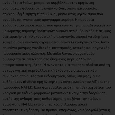
ενδομήτρια θρέψη μπορεί να συμβάλλει στην εμφάνιση
νοσημάτων φθοράς στην ενήλικο ζωή, όπως παχυσαρκία,
σακχαρώδη διαβήτη τύπου 2 κ.α., μέσω ενός μηχανισμού που
ονομάζεται «γενετικός προγραμματισμός». Η παρουσία
ενδομήτριου υποσιτισμού, που προκαλείται για παράδειγμα μέσω
μειωμένης παροχής θρεπτικών ουσιών στο έμβρυο εξαιτίας μιας
διαταραχής στη πλακουντιακή επικοινωνία, μπορεί να οδηγήσει
το έμβρυο σε επαναπρογραμματισμό των λειτουργιών του. Αυτό
σημαίνει μόνιμες γονιδιακές, κυτταρικές, ιστικές και οργανικές
προσαρμοστικές αλλαγές. Με απλά λόγια, ο οργανισμός
ρυθμίζεται σε απάντηση στο δυσμενές περιβάλλον που
επικρατούσε στη μήτρα. Η αναντιστοιχία που προκαλείται από τη
μεταγεννητική περιβαλλοντική έκθεση σε διαφορετικές
συνθήκες από αυτές του ενδομητρίου, όπως υπερφαγία, θα
αυξήσει τον κίνδυνο εμφάνισης των συνιστωσών του ΜΣ και της
παρουσίας NAFLD. Έχει φανεί μάλιστα, ότι η επιθετική σίτιση του
νεογνού με ειδική φόρμουλα μεταγεννητικά για την διόρθωση
αυτής της ενδομήτριας καθυστέρησης αυξάνει τον κίνδυνο
εμφάνισης NAFLD, ενώ ο μητρικός θηλασμός ασκεί
προστατευτική δράση. Θα πρέπει, επομένως, να εξασφαλίζεται η