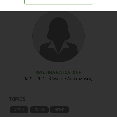
ΧΡΙΣΤΊΝΑ ΚΑΤΣΑΓΏΝΗ
M.Sc, PhDc, Κλινικός Διαιτολόγος
TOPICS
ΥΓΕΙΑ
ΠΑΙΔΙ
ΗΠΑΡ