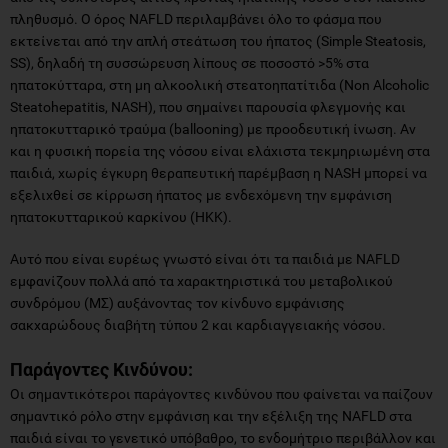
πληθυσμό. O όρος NAFLD περιλαμβάνει όλο το φάσμα που
εκτείνεται από την απλή στεάτωση του ήπατος (Simple Steatosis,
SS), δηλαδή τη συσσώρευση λίπους σε ποσοστό >5% στα
ηπατοκύτταρα, στη μη αλκοολική στεατοηπατίτιδα (Non Alcoholic
Steatohepatitis, NASH), που σημαίνει παρουσία φλεγμονής και
ηπατοκυτταρικό τραύμα (ballooning) με προοδευτική ίνωση. Αν
και η φυσική πορεία της νόσου είναι ελάχιστα τεκμηριωμένη στα
παιδιά, χωρίς έγκυρη θεραπευτική παρέμβαση η ΝASH μπορεί να
εξελιχθεί σε κίρρωση ήπατος με ενδεχόμενη την εμφάνιση
ηπατοκυτταρικού καρκίνου (ΗΚΚ).
Αυτό που είναι ευρέως γνωστό είναι ότι τα παιδιά με NAFLD
εμφανίζουν πολλά από τα χαρακτηριστικά του μεταβολικού
συνδρόμου (ΜΣ) αυξάνοντας τον κίνδυνο εμφάνισης
σακχαρώδους διαβήτη τύπου 2 και καρδιαγγειακής νόσου.
Παράγοντες Κινδύνου:
Οι σημαντικότεροι παράγοντες κινδύνου που φαίνεται να παίζουν
σημαντικό ρόλο στην εμφάνιση και την εξέλιξη της NAFLD στα
παιδιά είναι το γενετικό υπόβαθρο, το ενδομήτριο περιβάλλον και