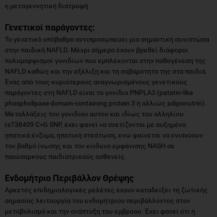
η μεταγεννητική διατροφή
Γενετικοί παράγοντες:
Το γενετικό υπόβαθρο αντιπροσωπεύει μια σημαντική συνιστώσα
στην παιδική NAFLD. Μέχρι σήμερα έχουν βρεθεί διάφοροι
πολυμορφισμοί γονιδίων που εμπλέκονται στην παθογένεση της
NAFLD καθώς και την εξέλιξη και τη σοβαρότητα της στα παιδιά.
Ένας από τους κυριότερους αναγνωρισμένους γενετικούς
παράγοντες στη NAFLD είναι το γονίδιο PNPLA3 (patatin-like
phospholipase domain-containing protein 3 ή αλλιώς adiponutrin).
Μεταλλάξεις του γονιδίου αυτού και ιδίως του αλληλίου
rs738409 C>G SNP, έχει φανεί να σχετίζονται με αυξημένα
ηπατικά ένζυμα, ηπατική στεάτωση, ενώ φαίνεται να ενισχύουν
τον βαθμό ίνωσης και τον κίνδυνο εμφάνισης NASH σε
παχύσαρκους παιδιατρικούς ασθενείς.
Ενδομήτριο Περιβάλλον Θρέψης
Αρκετές επιδημιολογικές μελέτες έχουν καταδείξει τη ζωτικής
σημασίας λειτουργία του ενδομήτριου περιβάλλοντος στον
μεταβολισμό και την ανάπτυξη του εμβρύου. Έχει φανεί ότι η