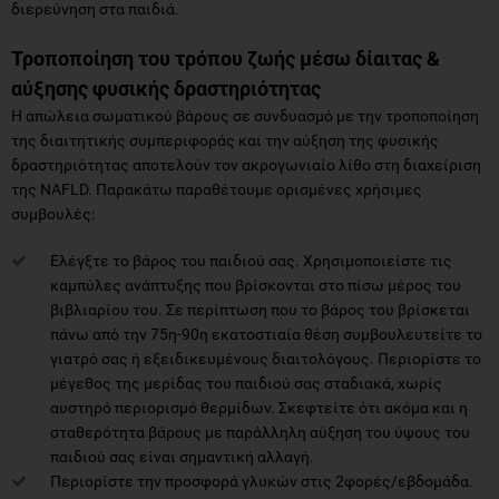
διερεύνηση στα παιδιά.
Τροποποίηση του τρόπου ζωής μέσω δίαιτας &
αύξησης φυσικής δραστηριότητας
Η απώλεια σωματικού βάρους σε συνδυασμό με την τροποποίηση
της διαιτητικής συμπεριφοράς και την αύξηση της φυσικής
δραστηριότητας αποτελούν τον ακρογωνιαίο λίθο στη διαχείριση
της NAFLD. Παρακάτω παραθέτουμε ορισμένες χρήσιμες
συμβουλές:
Ελέγξτε το βάρος του παιδιού σας. Χρησιμοποιείστε τις
καμπύλες ανάπτυξης που βρίσκονται στο πίσω μέρος του
βιβλιαρίου του. Σε περίπτωση που το βάρος του βρίσκεται
πάνω από την 75η-90η εκατοστιαία θέση συμβουλευτείτε το
γιατρό σας ή εξειδικευμένους διαιτολόγους. Περιορίστε το
μέγεθος της μερίδας του παιδιού σας σταδιακά, χωρίς
αυστηρό περιορισμό θερμίδων. Σκεφτείτε ότι ακόμα και η
σταθερότητα βάρους με παράλληλη αύξηση του ύψους του
παιδιού σας είναι σημαντική αλλαγή.
Περιορίστε την προσφορά γλυκών στις 2φορές/εβδομάδα.