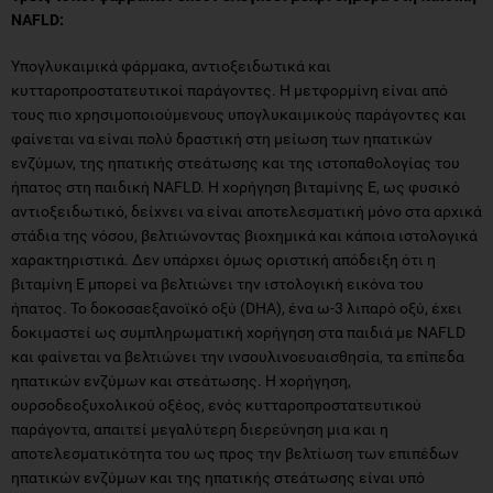
NAFLD:
Υπογλυκαιμικά φάρμακα, αντιοξειδωτικά και
κυτταροπροστατευτικοί παράγοντες. Η μετφορμίνη είναι από
τους πιο χρησιμοποιούμενους υπογλυκαιμικούς παράγοντες και
φαίνεται να είναι πολύ δραστική στη μείωση των ηπατικών
ενζύμων, της ηπατικής στεάτωσης και της ιστοπαθολογίας του
ήπατος στη παιδική NAFLD. Η χορήγηση βιταμίνης Ε, ως φυσικό
αντιοξειδωτικό, δείχνει να είναι αποτελεσματική μόνο στα αρχικά
στάδια της νόσου, βελτιώνοντας βιοχημικά και κάποια ιστολογικά
χαρακτηριστικά. Δεν υπάρχει όμως οριστική απόδειξη ότι η
βιταμίνη Ε μπορεί να βελτιώνει την ιστολογική εικόνα του
ήπατος. Το δοκοσαεξανοϊκό οξύ (DHA), ένα ω-3 λιπαρό οξύ, έχει
δοκιμαστεί ως συμπληρωματική χορήγηση στα παιδιά με NAFLD
και φαίνεται να βελτιώνει την ινσουλινοευαισθησία, τα επίπεδα
ηπατικών ενζύμων και στεάτωσης. Η χορήγηση,
ουρσοδεοξυχολικού οξέος, ενός κυτταροπροστατευτικού
παράγοντα, απαιτεί μεγαλύτερη διερεύνηση μια και η
αποτελεσματικότητα του ως προς την βελτίωση των επιπέδων
ηπατικών ενζύμων και της ηπατικής στεάτωσης είναι υπό