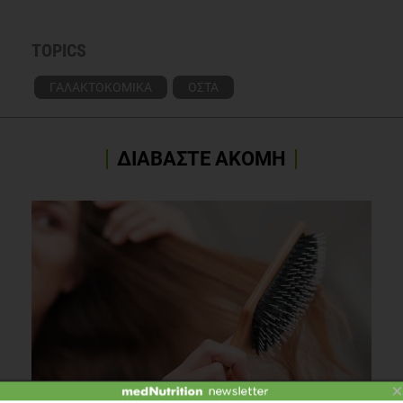
Dis 2010;69(4):766-9
TOPICS
ΓΑΛΑΚΤΟΚΟΜΙΚΑ
ΟΣΤΑ
ΔΙΑΒΑΣΤΕ ΑΚΟΜΗ
×