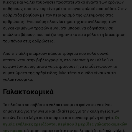
πίεσης και να λειτουργήσει προστατευτικά έναντι των χρόνιων
παθήσεων, από τον καρκίνο μέχρι το εγκεφαλικό επεισόδιο. Στην
αρθρίτιδα βοηθούν με τον περιορισμό της φλεγμονής στις
αρθρώσεις. Ένα ακόμη πλεονέκτημα της κατανάλωσης των
συγκεκριμένων τροφών είναι ότι μπορεί να οδηγήσουν σε
απώλεια βάρους, που παίζει σημαντικότατο ρόλο στη διαχείριση
του πόνου στις αρθρώσεις.
Από την άλλη υπάρχουν κάποια τρόφιμα που πολύ συχνά
απαντώνται στην βιβλιογραφία, στο internet ή και αλλού κι
εμφανίζονται ως ικανά να μετριάσουν ή να επιδεινώσουν τα
συμπτώματα της αρθρίτιδας. Μια τέτοια ομάδα είναι και τα
γαλακτοκομικά.
Γαλακτοκομικά
Τα πλούσια σε ασβέστιο γαλακτοκομικά φαίνεται να είναι
σημαντικά για την υγεία και ιδιαίτερα για την καλή υγεία των
οστών. Για το λόγο αυτό υπάρχει και συγκεκριμένη οδηγία.
Οι
υγιείς ενήλικες χρειάζονται περίπου 3 μερίδες γαλακτοκομικών
την ημέρα
, μέτριας περιεκτικότητας σε λιπαρά (π.χ. 1 φλ. γάλα).