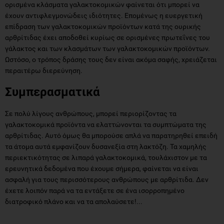
ορισμένα κλάσματα γαλακτοκομικών φαίνεται ότι μπορεί να
έχουν αντιφλεγμονώδεις ιδιότητες. Επομένως η ευεργετική
επίδραση των γαλακτοκομικών προϊόντων κατά της ουρικής
αρθρίτιδας έχει αποδοθεί κυρίως σε ορισμένες πρωτεΐνες του
γάλακτος και των κλασμάτων των γαλακτοκομικών προϊόντων.
Ωστόσο, ο τρόπος δράσης τους δεν είναι ακόμα σαφής, χρειάζεται
περαιτέρω διερεύνηση.
Συμπερασματικά
Σε πολύ λίγους ανθρώπους, μπορεί περιορίζοντας τα
γαλακτοκομικά προϊόντα να ελαττώνονται τα συμπτώματα της
αρθρίτιδας. Αυτό όμως θα μπορούσε απλά να παρατηρηθεί επειδή
τα άτομα αυτά εμφανίζουν δυσανεξία στη λακτόζη. Τα χαμηλής
περιεκτικότητας σε λιπαρά γαλακτοκομικά, τουλάχιστον με τα
ερευνητικά δεδομένα που έχουμε σήμερα, φαίνεται να είναι
ασφαλή για τους περισσότερους ανθρώπους με αρθρίτιδα. Δεν
έχετε λοιπόν παρά να τα εντάξετε σε ένα ισορροπημένο
διατροφικό πλάνο και να τα απολαύσετε!...