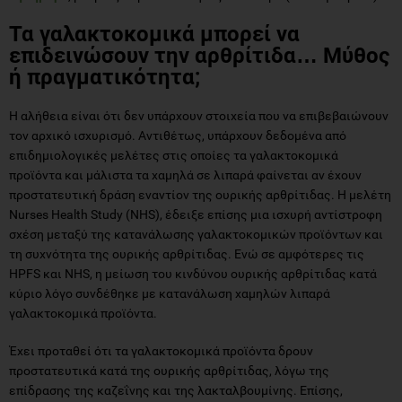
Τα γαλακτοκομικά μπορεί να
επιδεινώσουν την αρθρίτιδα… Μύθος
ή πραγματικότητα;
Η αλήθεια είναι ότι δεν υπάρχουν στοιχεία που να επιβεβαιώνουν
τον αρχικό ισχυρισμό. Αντιθέτως, υπάρχουν δεδομένα από
επιδημιολογικές μελέτες στις οποίες τα γαλακτοκομικά
προϊόντα και μάλιστα τα χαμηλά σε λιπαρά φαίνεται αν έχουν
προστατευτική δράση εναντίον της ουρικής αρθρίτιδας. Η μελέτη
Nurses Health Study (NHS), έδειξε επίσης μια ισχυρή αντίστροφη
σχέση μεταξύ της κατανάλωσης γαλακτοκομικών προϊόντων και
τη συχνότητα της ουρικής αρθρίτιδας. Ενώ σε αμφότερες τις
HPFS και NHS, η μείωση του κινδύνου ουρικής αρθρίτιδας κατά
κύριο λόγο συνδέθηκε με κατανάλωση χαμηλών λιπαρά
γαλακτοκομικά προϊόντα.
Έχει προταθεί ότι τα γαλακτοκομικά προϊόντα δρουν
προστατευτικά κατά της ουρικής αρθρίτιδας, λόγω της
επίδρασης της καζεΐνης και της λακταλβουμίνης. Επίσης,