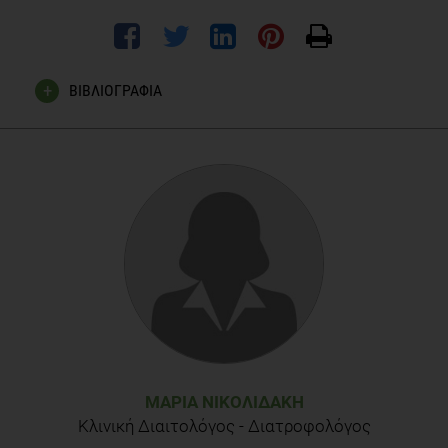
ΒΙΒΛΙΟΓΡΑΦΙΑ
Dalbeth N and Palmano K. Effects of dairy intake on
hyperuricemia and gout. Curr Rheumatol
Rep2011;13(2):132-7.
Zgaga L et al. The association of dietary intake of purine-rich
vegetables, sugar-sweetened beverages and dairy with
plasma urate, in a cross-sectional study. PLoS One
2012;7(6):e38123.
Dalbeth N et al. Acute effect of milk on serum urate
concentrations: a randomised controlled crossover trial. Ann
Rheum Dis 2010;69(9):1677-82.
ΜΑΡΊΑ ΝΙΚΟΛΙΔΆΚΗ
Dalbeth N et al. Identification of dairy fractions with anti-
Κλινική Διαιτολόγος - Διατροφολόγος
inflammatory properties in models of acute gout. Ann Rheum