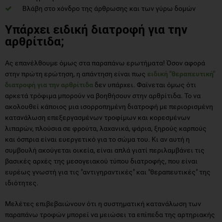
Βλάβη στο χόνδρο της άρθρωσης και των γύρω δομών
Υπάρχει ειδική διατροφή για την
αρθρίτιδα;
Ας επανέλθουμε όμως στα παραπάνω ερωτήματα! Όσον αφορά
στην πρώτη ερώτηση, η απάντηση είναι πως
ειδική "θεραπευτική"
διατροφή για την αρθρίτιδα
δεν υπάρχει. Φαίνεται όμως ότι
αρκετά τρόφιμα μπορούν να βοηθήσουν στην αρθρίτιδα. Το να
ακολουθεί κάποιος μια ισορροπημένη διατροφή με περιορισμένη
κατανάλωση επεξεργασμένων τροφίμων και κορεσμένων
λιπαρών, πλούσια σε φρούτα, λαχανικά, ψάρια, ξηρούς καρπούς
και όσπρια είναι ευεργετικό για το σώμα του. Κι αν αυτή η
συμβουλή ακούγεται οικεία, είναι απλά γιατί περιλαμβάνει τις
βασικές αρχές της μεσογειακού τύπου διατροφής, που είναι
ευρέως γνωστή για τις "αντιγηραντικές" και "θεραπευτικές" της
ιδιότητες.
Μελέτες επιβεβαιώνουν ότι η συστηματική κατανάλωση των
παραπάνω τροφών μπορεί να μειώσει τα επίπεδα της αρτηριακής