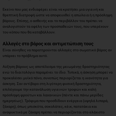
Εκείνο που μας ενδιαφέρει είναι να κρατήσει μια υγιεινή και
θρεπτική διατροφή ώστε να αποφευχθεί η απώλεια ή η πρόσληψη
βάρους. Επίσης, ο ασθενής και το περιβάλλον του πρέπει να
αναλογιστούν τα οφέλη των προσπαθειών τους, που υπερέχουν
του κόπου που θα καταβάλλουν.
Αλλαγές στο βάρος και αντιμετώπιση τους
Είναι σύνηθες να παρατηρούνται αλλαγές στο σωματικό βάρος αν
υπάρχει το πρόβλημα αυτό.
Αύξηση βάρους ως αποτέλεσμα της μειωμένης δραστηριότητας
ενώ το διαιτολόγιο παραμένει το ίδιο. Τυπικά, η άσκηση μπορεί να
προκαλέσει μυϊκό πόνο, συνεπώς περιορίζεται η ικανότητα για
άσκηση. Σαν αντίβαρο στη λιγότερη φυσική δραστηριότητα,
επιλέγουμε την κατανάλωση υγιεινών τροφών και καλή
πρόσληψη φρούτων και λαχανικών (πέντε και πάνω μερίδες
ημερησίως). Τρόφιμα που προσδίδουν ενέργεια (υψηλά λιπαρά,
ζάχαρη), όπως μπισκότα, σοκολάτες, κέικ, πατατάκια και
αναψυκτικά με ζάχαρη πρέπει να περιορίζονται στο ελάχιστο