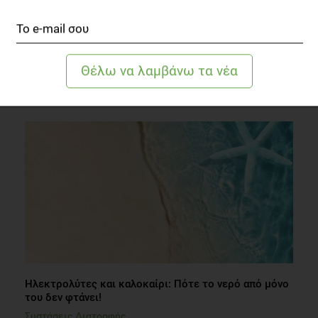
Τα Pokemon σε βοηθούν να είσαι δραστήριος
Fitness
1 λεπτό να διαβαστεί
Ηλεκτρολύτες και καλοκαίρι: Πότε το νερό από μόνο
του δεν φτάνει!
Συστάσεις Διατροφής