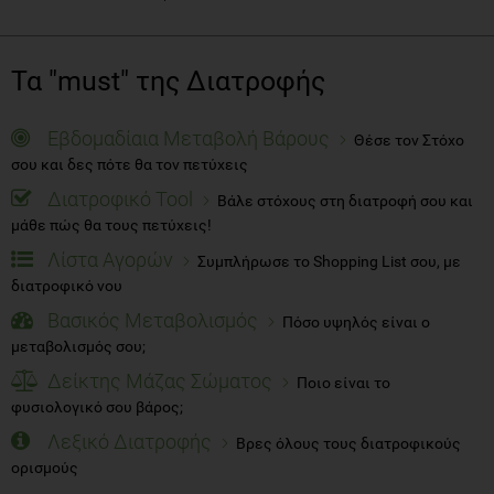
Τα "must" της Διατροφής
Εβδομαδίαια Μεταβολή Βάρους
Θέσε τον Στόχο
σου και δες πότε θα τον πετύχεις
Διατροφικό Tool
Βάλε στόχους στη διατροφή σου και
μάθε πώς θα τους πετύχεις!
Λίστα Αγορών
Συμπλήρωσε το Shopping List σου, με
διατροφικό νου
Βασικός Μεταβολισμός
Πόσο υψηλός είναι ο
μεταβολισμός σου;
Δείκτης Μάζας Σώματος
Ποιο είναι το
φυσιολογικό σου βάρος;
Λεξικό Διατροφής
Βρες όλους τους διατροφικούς
ορισμούς