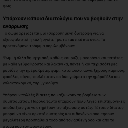
φως.
Υπάρχουν κάποια διαιτολόγια που να βοηθούν στην
ανάρρωση;
Το σώμα χρειάζεται μια ισορροπημένη διατροφή για να
εξασφαλιστεί η καλή υγεία. Τρωτε τακτικά και σνακ. Τα
προτεινόμενα τρόφιμα περιλαμβάνουν:
Ψωμί ή άλλα δημητριακά, καθώς και ρύζι, μακαρόνια και πατάτες
με κάθε γεύμαΦρούτα και λαχανικά, πέντε ή και περισσότερες
μερίδες την ημέραΚρέας, ψάρι, κοτόπουλο, αυγά, ξηρούς καρπούς,
φασόλια, σόγια, τουλάχιστον σε δύο γεύματα την ημέραΓάλα και
γαλακτοκομικά, τυρί, γιαούρτι
Υπάρχουν πολλές δίαιτες που αξιώνουν τη βοήθεια των
συμπτωμάτων. Παρόλα ταύτα υπάρχουν πολύ λίγες επιστημονικές
αποδείξεις για να στηρίξουν τις αξιώσεις αυτές. Τέτοιες δίαιτες
μπορεί να είναι αρκετά αυστηρές και πιθανόν να απαιτήσουν
μεγαλύτερη προσπάθεια τόσο από τον ασθενή όσο και από τα
άτομα που τον φροντίζουν.