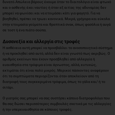
δυνατό.Απώλεια βάρους έχουμε όταν το διαιτολόγιο είναι φτωχό
και ο ασθενής έχει ναυτίες ή όταν εξ αιτίας της αδυναμίας δεν
μπορεί να ψωνίσει και να ετοιμάσει κάτι για φαγητό. Για να
βοηθηθεί, πρέπει να τρωει κανονικά. Μικρά, γρήγορα και εύκολα
στην ετοιμασία γεύματα και θρεπτικά σνακ, όπως φασόλια ή αυγά
σε τοστ ή ένα πιάτο σούπα.
Δυσανεξία και αλλεργία στις τροφές
Η ασθένεια αυτή μπορεί να προσβάλλει το ανοσοποιητικό σύστημα
ή να προκληθεί από αυτό, αλλά δεν είναι γνωστό πως ακριβώς. Ο
αριθμός εκείνων που έχουν προσβληθεί από αλλεργία ή
ευαισθησία στα τρόφιμα είναι άγνωστος, αλλά, ευτυχώς,
εκτιμάται ότι είναι πολύ μικρός. Μερικοί πάσχοντες αναφέρουν
ότι τα συμπτώματα περιορίζονται όταν αποκλείουν από τη
διατροφή τους συγκεκριμένα τρόφιμα, όπως το γάλα και/ ή το
σιτάρι.
Ο γιατρός σας μπορεί να σας συστήσει κάποιο διατροφολόγο που
θα σας δώσει περισσότερες συμβουλές σχετικά με τις αλλεργίες
ή την υπερευαισθησία σε κάποιες τροφές.