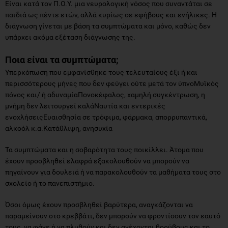
Είναι κατά τον Π.Ο.Υ. μια νευρολογική νόσος που συναντάται σε
παιδιά ως πέντε ετών, αλλά κυρίως σε εφήβους και ενήλικες. Η
διάγνωση γίνεται με βάση τα συμπτώματα και μόνο, καθώς δεν
υπάρχει ακόμα εξέταση διάγνωσης της.
Ποια είναι τα συμπτώματα;
Υπερκόπωση που εμφανίσθηκε τους τελευταίους έξι ή και
περισσότερους μήνες που δεν φεύγει ούτε μετά τον ύπνοΜυϊκός
πόνος και/ ή αδυναμίαΠονοκέφαλος, χαμηλή συγκέντρωση, η
μνήμη δεν λειτουργεί καλάΝαυτία και εντερικές
ενοχλήσειςΕυαισθησία σε τρόφιμα, φάρμακα, απορρυπαντικά,
αλκοόλ κ.α.Κατάθλιψη, ανησυχία
Τα συμπτώματα και η σοβαρότητα τους ποικίλλει. Άτομα που
έχουν προσβληθεί ελαφρά εξακολουθούν να μπορούν να
πηγαίνουν για δουλειά ή να παρακολουθούν τα μαθήματα τους στο
σχολείο ή το πανεπιστήμιο.
Όσοι όμως έχουν προσβληθεί βαρύτερα, αναγκάζονται να
παραμείνουν στο κρεββάτι, δεν μπορούν να φροντίσουν τον εαυτό
τους, να φάνε ή να πλυθούν και δεν ανέχονται θορύβους και το