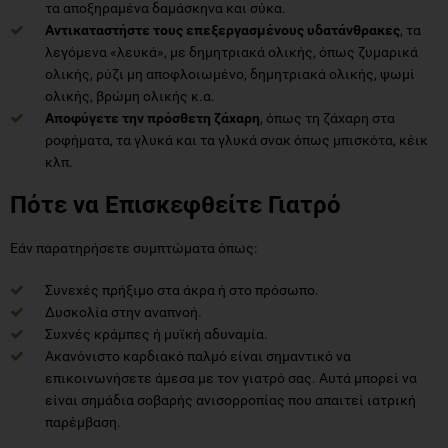
τα αποξηραμένα δαμάσκηνα και σύκα.
Αντικαταστήστε τους επεξεργασμένους υδατάνθρακες
, τα
λεγόμενα «λευκά», με δημητριακά ολικής, όπως ζυμαρικά
ολικής, ρύζι μη αποφλοιωμένο, δημητριακά ολικής, ψωμί
ολικής, βρώμη ολικής κ.α.
Αποφύγετε την πρόσθετη ζάχαρη
, όπως τη ζάχαρη στα
ροφήματα, τα γλυκά και τα γλυκά σνακ όπως μπισκότα, κέικ
κλπ.
Πότε να Επισκεφθείτε Γιατρό
Εάν παρατηρήσετε συμπτώματα όπως:
Συνεχές πρήξιμο στα άκρα ή στο πρόσωπο.
Δυσκολία στην αναπνοή.
Συχνές κράμπες ή μυϊκή αδυναμία.
Ακανόνιστο καρδιακό παλμό είναι σημαντικό να
επικοινωνήσετε άμεσα με τον γιατρό σας. Αυτά μπορεί να
είναι σημάδια σοβαρής ανισορροπίας που απαιτεί ιατρική
παρέμβαση.