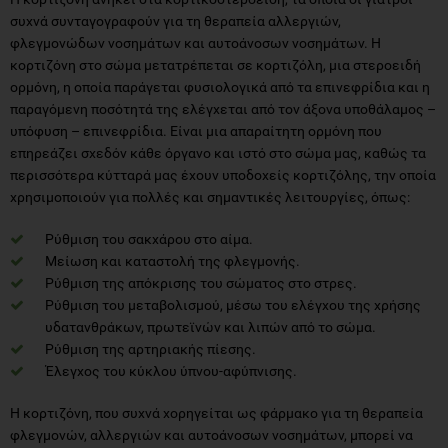
συχνά συνταγογραφούν για τη θεραπεία αλλεργιών,
φλεγμονώδων νοσημάτων και αυτοάνοσων νοσημάτων. Η
κορτιζόνη στο σώμα μετατρέπεται σε κορτιζόλη, μια στεροειδή
ορμόνη, η οποία παράγεται φυσιολογικά από τα επινεφρίδια και η
παραγόμενη ποσότητά της ελέγχεται από τον άξονα υποθάλαμος –
υπόφυση – επινεφρίδια. Είναι μια απαραίτητη ορμόνη που
επηρεάζει σχεδόν κάθε όργανο και ιστό στο σώμα μας, καθώς τα
περισσότερα κύτταρά μας έχουν υποδοχείς κορτιζόλης, την οποία
χρησιμοποιούν για πολλές και σημαντικές λειτουργίες, όπως:
Ρύθμιση του σακχάρου στο αίμα.
Μείωση και καταστολή της φλεγμονής.
Ρύθμιση της απόκρισης του σώματος στο στρες.
Ρύθμιση του μεταβολισμού, μέσω του ελέγχου της χρήσης
υδατανθράκων, πρωτεϊνών και λιπών από το σώμα.
Ρύθμιση της αρτηριακής πίεσης.
Έλεγχος του κύκλου ύπνου-αφύπνισης.
Η κορτιζόνη, που συχνά χορηγείται ως φάρμακο για τη θεραπεία
φλεγμονών, αλλεργιών και αυτοάνοσων νοσημάτων, μπορεί να