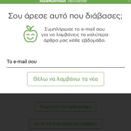
×
Volume 15, Issue 2, 1 February 1955, Pages 176–
181,
https://doi.org/10.1210/jcem-15-2-176
ΕΎΑ ΤΣΆΚΟΥ
Κλινική Διαιτολόγος - Διατροφολόγος
Η Εύα Τσάκου είναι Διαιτολόγος – Διατροφολόγος,
με εξειδίκευση στις διατροφικές διαταραχές και
την παχυσαρκία. Έχει εργαστεί στο τμήμα
εταιρικής επικοινωνίας και marketing του
medNutrition και παρέχει διαιτολογικές υπηρεσίες
στο νεοσύστατο διαιτολογικό της γραφείο στη Νέα
Σμύρνη.
Γνωρίστε την αρθογράφο
Δείτε το διαιτολογικό γραφείο