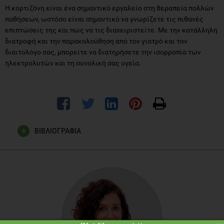
Η κορτιζόνη είναι ένα σημαντικό εργαλείο στη θεραπεία πολλών
παθήσεων, ωστόσο είναι σημαντικό να γνωρίζετε τις πιθανές
επιπτώσεις της και πώς να τις διαχειριστείτε. Με την κατάλληλη
διατροφή και την παρακολούθηση από τον γιατρό και τον
διαιτολόγο σας, μπορείτε να διατηρήσετε την ισορροπία των
ηλεκτρολυτών και τη συνολική σας υγεία.
ΒΙΒΛΙΟΓΡΑΦΙΑ
Lauren Thau; Jayashree Gandhi; Sandeep Sharma.
Physiology, Cortisol. StatPearls Publishing; 2025 Jan.
ROBERT P. KNIGHT, JR., M.D., DONALD S. KORNFELD,
M.D., GILBERT H. GLASER, M.D., PHILIP K. BONDY,
M.D. EFFECTS OF INTRAVENOUS HYDROCORTISONE
ON ELECTROLYTES OF SERUM AND URINE IN MAN.
The Journal of Clinical Endocrinology & Metabolism
,