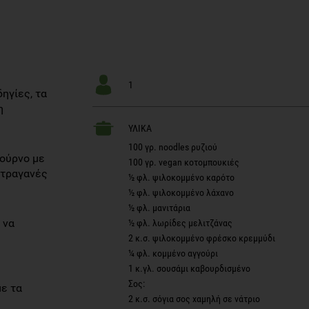
1
ηγίες, τα
η
ΥΛΙΚΑ
100 γρ. noodles ρυζιού
φούρνο με
100 γρ. vegan κοτομπουκιές
 τραγανές
½ φλ. ψιλοκομμένο καρότο
½ φλ. ψιλοκομμένο λάχανο
½ φλ. μανιτάρια
 να
½ φλ. λωρίδες μελιτζάνας
2 κ.σ. ψιλοκομμένο φρέσκο κρεμμύδι
¼ φλ. κομμένο αγγούρι
1 κ.γλ. σουσάμι καβουρδισμένο
Σος:
με τα
2 κ.σ. σόγια σος χαμηλή σε νάτριο