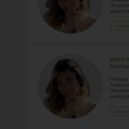
Πανεπηστ
άσκηση σ
Γνωρίσ
ΜΑΡΊΑ 
Επιστήμ
Η Μαρία 
Τροφίμω
Πανεπηστ
άσκηση σ
Γνωρίσ