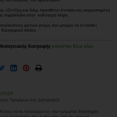
ο, τζίντζερ και λάιμ, προσθέτει ένταση και ισορροπημένη
τας παράλληλα στην καλύτερη πέψη.
απολαυστικό φυτικό γεύμα, που μπορεί να ενταχθεί
d διατροφικό πλάνο.
Μεσογειακής διατροφής
κάνοντας Κλικ εδώ
ΚΊΤΣΟΥ
ονας Τροφίμων και Διατροφής
Κίτσου είναι τελειόφοιτος του τμήματος Επιστήμες
ν και Διατροφής του Ανθρώπου στο Γεωπονικό