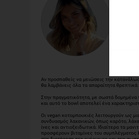
ΜΑΡΊΑ 
Επιστήμ
Αν προσπαθείς να μειώσεις την κατανάλωσ
θα λαμβάνεις όλα τα απαραίτητα θρεπτικά
Στην πραγματικότητα, με σωστά δομημένα 
και αυτό το bowl αποτελεί ένα χαρακτηρισ
Οι vegan κοτομπουκιές λειτουργούν ως μι
συνδυασμός λαχανικών, όπως καρότο, λάχανο
ίνες και αντιοξειδωτικά. Ιδιαίτερα τα μαν
προσφέρουν βιταμίνες του συμπλέγματος Β
στη διατήρηση της ενέργειας και της σωστ