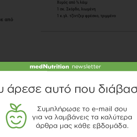
Χυμός από ½ λάιμ
1 σκ. Σκόρδο, λιωμένη
1 κ.γλ. τζίντζερ φρέσκο, τριμμένο
με από