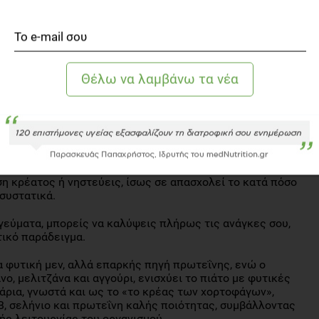
ΚΊΤΣΟΥ
ονας Τροφίμων και Διατροφής
η κρέατος ή νηστεύεις, ίσως σε απασχολεί το κατά πόσο
 συστατικά.
γεύματα, μπορείς να καλύψεις πλήρως τις ανάγκες σου,
τικό παράδειγμα.
α φυτική μεν, αλλά επαρκής πηγή πρωτεΐνης, ενώ ο
, μελιτζάνα και αγγούρι, ενισχύει το πιάτο με φυτικές
ιτάρια, γνωστά και ως το «το κρέας των χορτοφάγων»,
, σελήνιο και πρωτεΐνη καλής ποιότητας, συμβάλλοντας
ής λειτουργίας του οργανισμού.