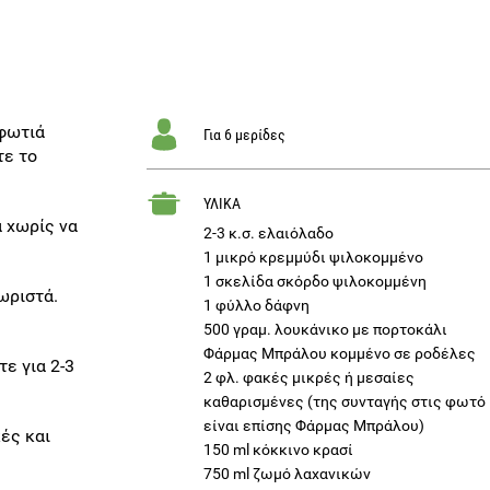
 φωτιά
Για 6 μερίδες
τε το
ΥΛΙΚΑ
α χωρίς να
2-3 κ.σ. ελαιόλαδο
1 μικρό κρεμμύδι ψιλοκομμένο
1 σκελίδα σκόρδο ψιλοκομμένη
ωριστά.
1 φύλλο δάφνη
500 γραμ. λουκάνικο με πορτοκάλι
Φάρμας Μπράλου κομμένο σε ροδέλες
ε για 2-3
2 φλ. φακές μικρές ή μεσαίες
καθαρισμένες (της συνταγής στις φωτό
είναι επίσης Φάρμας Μπράλου)
κές και
150 ml κόκκινο κρασί
750 ml ζωμό λαχανικών