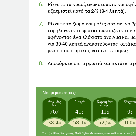
Ρίχνετε το κρασί, ανακατεύετε και αφή
εξατμιστεί κατά τα 2/3 (3-4 λεπτά).
Ρίχνετε το ζωμό και μόλις αρχίσει να βρ
χαμηλώνετε τη φωτιά, σκεπάζετε την 
αφήνοντας ένα ελάχιστο άνοιγμα και μ
για 30-40 λεπτά ανακατεύοντας κατά κα
μέχρι που οι φακές να είναι έτοιμες.
Αποσύρετε απ’ τη φωτιά και πετάτε τη 
Mια μερίδα
περιέχει:
Θερμίδες
Λιπαρά
Κορεσμένα
Σάκχαρα
λιπαρά
kcal
767
41
11
0
g
g
g
38,4
58,1
52,5
0.0
%
%
%
%
της Προσλαμβανόμενης Ποσότητας Αναφοράς ενός μέσου ενήλικα (2.