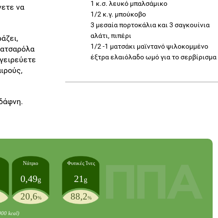
1 κ.σ. λευκό μπαλσάμικο
νετε να
1/2 κ.γ. μπούκοβο
3 μεσαία πορτοκάλια και 3 σαγκουίνια
αλάτι, πιπέρι
άζει,
1/2 -1 ματσάκι μαϊντανό ψιλοκομμένο
κατσαρόλα
έξτρα ελαιόλαδο ωμό για το σερβίρισμα
αγειρεύετε
ιρούς,
δάφνη.
Νάτριο
Φυτικές Ίνες
0,49
21
g
g
20,6
88,2
%
%
000 kcal)