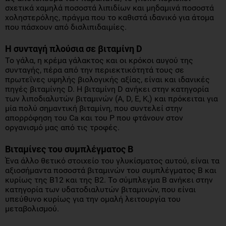
σχετικά χαμηλά ποσοστά λιπιδίων και μηδαμινά ποσοστά
χοληστερόλης, πράγμα που το καθιστά ιδανικό για άτομα
που πάσχουν από δισλιπιδαιμίες.
Η συνταγή πλούσια σε βιταμίνη D
Το γάλα, η κρέμα γάλακτος και οι κρόκοι αυγού της
συνταγής, πέρα από την περιεκτικότητά τους σε
πρωτεΐνες υψηλής βιολογικής αξίας, είναι και ιδανικές
πηγές βιταμίνης D. H βιταμίνη D ανήκει στην κατηγορία
των λιποδιαλυτών βιταμινών (A, D, E, K,) και πρόκειται για
μία πολύ σημαντική βιταμίνη, που συντελεί στην
απορρόφηση του Ca και του Ρ που φτάνουν στον
οργανισμό μας από τις τροφές.
Bιταμίνες του συμπλέγματος Β
Ένα άλλο θετικό στοιχείο του γλυκίσματος αυτού, είναι τα
αξιοσήμαντα ποσοστά βιταμινών του συμπλέγματος Β και
κυρίως της Β12 και της Β2. Το σύμπλεγμα Β ανήκει στην
κατηγορία των υδατοδιαλυτών βιταμινών, που είναι
υπεύθυνο κυρίως για την ομαλή λειτουργία του
μεταβολισμού.