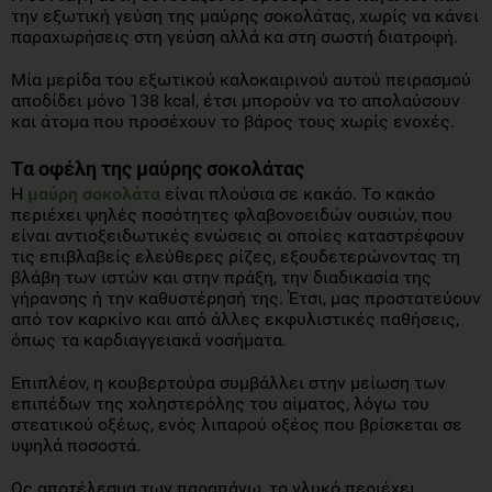
την εξωτική γεύση της μαύρης σοκολάτας, χωρίς να κάνει
παραχωρήσεις στη γεύση αλλά κα στη σωστή διατροφή.
Μία μερίδα του εξωτικού καλοκαιρινού αυτού πειρασμού
αποδίδει μόνο 138 kcal, έτσι μπορούν να το απολαύσουν
και άτομα που προσέχουν το βάρος τους χωρίς ενοχές.
Tα οφέλη της μαύρης σοκολάτας
Η
μαύρη σοκολάτα
είναι πλούσια σε κακάο. Το κακάο
περιέχει ψηλές ποσότητες φλαβονοειδών ουσιών, που
είναι αντιοξειδωτικές ενώσεις οι οποίες καταστρέφουν
τις επιβλαβείς ελεύθερες ρίζες, εξουδετερώνοντας τη
βλάβη των ιστών και στην πράξη, την διαδικασία της
γήρανσης ή την καθυστέρησή της. Έτσι, μας προστατεύουν
από τον καρκίνο και από άλλες εκφυλιστικές παθήσεις,
όπως τα καρδιαγγειακά νοσήματα.
Επιπλέον, η κουβερτούρα συμβάλλει στην μείωση των
επιπέδων της χοληστερόλης του αίματος, λόγω του
στεατικού οξέως, ενός λιπαρού οξέος που βρίσκεται σε
υψηλά ποσοστά.
Ως αποτέλεσμα των παραπάνω, το γλυκό περιέχει