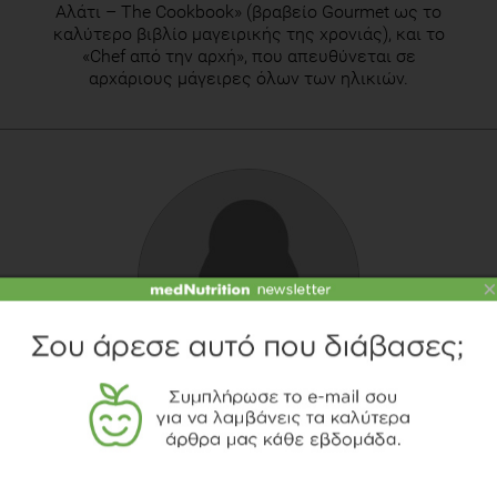
Αλάτι – Τhe Cookbook» (βραβείο Gourmet ως το
καλύτερο βιβλίο μαγειρικής της χρονιάς), και το
«Chef από την αρχή», που απευθύνεται σε
αρχάριους μάγειρες όλων των ηλικιών.
×
ΣΟΦΊΑ ΒΡΥΏΝΗ
Κλινική Διαιτολόγος - Διατροφολόγος, M.Sc.