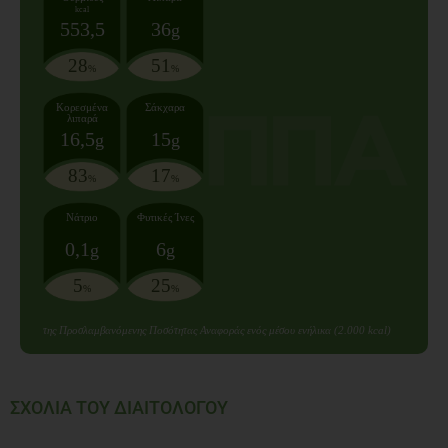
kcal
553,5
36
g
28
51
%
%
Κορεσμένα
Σάκχαρα
λιπαρά
16,5
15
g
g
83
17
%
%
Νάτριο
Φυτικές Ίνες
0,1
6
g
g
5
25
%
%
της Προσλαμβανόμενης Ποσότητας Αναφοράς ενός μέσου ενήλικα (2.000 kcal)
ΣΧΟΛΙΑ ΤΟΥ ΔΙΑΙΤΟΛΟΓΟΥ