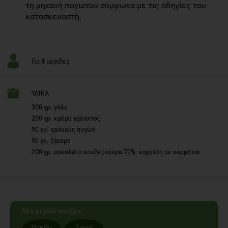
τη μηχανή παγωτού σύμφωνα με τις οδηγίες του
κατασκευαστή.
Για 4 μερίδες
ΥΛΙΚΑ
300 γρ. γάλα
200 γρ. κρέμα γάλακτος
90 γρ. κρόκους αυγών
90 γρ. ζάχαρη
200 γρ. σοκολάτα κουβερτούρα 70%, κομμένη σε κομμάτια
Mια μερίδα
περιέχει:
Θερμίδες
Λιπαρά