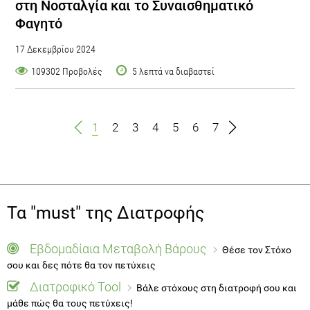
στη Νοσταλγία και το Συναισθηματικό
Φαγητό
17 Δεκεμβρίου 2024
109302 Προβολές
5 λεπτά να διαβαστεί
1
2
3
4
5
6
7
Τα "must" της Διατροφής
Εβδομαδίαια Μεταβολή Βάρους
Θέσε τον Στόχο
σου και δες πότε θα τον πετύχεις
Διατροφικό Tool
Βάλε στόχους στη διατροφή σου και
μάθε πώς θα τους πετύχεις!