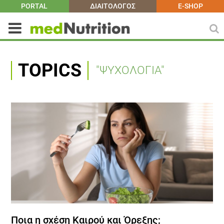
PORTAL
ΔΙΑΙΤΟΛΟΓΟΣ
E-SHOP
TOPICS
"ΨΥΧΟΛΟΓΙΑ"
Ποια η σχέση Καιρού και Όρεξης;