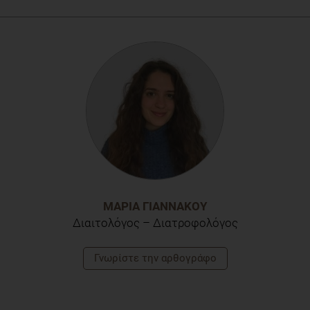
Shin JH, Kim CS, Cha J, Kim S, Lee S, Chae S, Chun WY, Shin
DM. Consumption of 85% cocoa dark chocolate improves
mood in association with gut microbial changes in healthy
adults: a randomized controlled trial. J Nutr Biochem. 2022
Jan;99:108854. doi:10.1016/j.jnutbio.2021.108854. Epub
2021 Sep 14. PMID: 34530112.
ΜΑΡΊΑ ΓΙΑΝΝΑΚΟΎ
Διαιτολόγος – Διατροφολόγος
Γνωρίστε την αρθογράφο