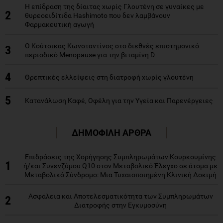
Η επίδραση της δίαιτας χωρίς Γλουτένη σε γυναίκες με
2
θυρεοειδίτιδα Hashimoto που δεν λαμβάνουν
Φαρμακευτική αγωγή
Ο Κούτσικας Κωνσταντίνος στο διεθνές επιστημονικό
3
περιοδικό Menopause για την βιταμίνη D
4
Θρεπτικές ελλείψεις στη διατροφή χωρίς γλουτένη
5
Κατανάλωση Καφέ, Οφέλη για την Υγεία και Παρενέργειες
ΔΗΜΟΦΙΛΗ ΑΡΘΡΑ
Επιδράσεις της Χορήγησης Συμπληρωμάτων Κουρκουμίνης
1
ή/και Συνενζύμου Q10 στον Μεταβολικό Έλεγχο σε άτομα με
Μεταβολικό Σύνδρομο: Μια Τυχαιοποιημένη Κλινική Δοκιμή
Ασφάλεια και Αποτελεσματικότητα των Συμπληρωμάτων
2
Διατροφής στην Εγκυμοσύνη