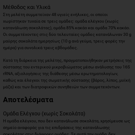
Μέθοδος και Υλικά
Στη μελέτη συμμετείχαν 48 υγιείς ενήλικες, οι οποίοι
χωρίστηκαν τυχαία σε τρεις ομάδες: ομάδα ελέγχου (χωρίς
κατανάλωση σοκολάτας), ομάδα 85% κακάο και ομάδα 70% κακάο.
Οι συμμετέχοντες στις δύο τελευταίες ομάδες κατανάλωναν 30 g
μαύρης σοκολάτα ημερησίως (10 g ανά γεύμα, τρεις φορές την
ημέρα) για συνολικά τρεις εβδομάδες.
Κατά τη διάρκεια της μελέτης, πραγματοποιήθηκαν μετρήσεις της
σύστασης του εντερικού μικροβιώματος μέσω ανάλυσης του 16S
rRNA, αξιολογήσεις της διάθεσης μέσω ερωτηματολογίων,
καθώς και έλεγχοι της σωματικής σύστασης (βάρος, λίπος, μυϊκή
μάζα) και των διατροφικών συνηθειών των συμμετεχόντων.
Αποτελέσματα
Ομάδα Ελέγχου (χωρίς Σοκολάτα)
Η ομάδα ελέγχου, που δεν κατανάλωσε σοκολάτα, χρησίμευσε ως
σημείο αναφοράς για τις επιδράσεις της κατανάλωσης
σοκολάτας στις διάφορες ομάδες. Σε αυτή την ομάδα, δεν