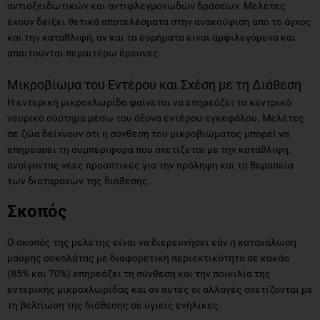
αντιοξειδωτικών και αντιφλεγμονωδών δράσεων. Μελέτες
έχουν δείξει θετικά αποτελέσματα στην ανακούφιση από το άγχος
και την κατάθλιψη, αν και τα ευρήματα είναι αμφιλεγόμενα και
απαιτούνται περαιτέρω έρευνες.
Μικροβίωμα του Εντέρου και Σχέση με τη Διάθεση
Η εντερική μικροχλωρίδα φαίνεται να επηρεάζει το κεντρικό
νευρικό σύστημα μέσω του άξονα εντέρου-εγκεφάλου. Μελέτες
σε ζώα δείχνουν ότι η σύνθεση του μικροβιώματος μπορεί να
επηρεάσει τη συμπεριφορά που σχετίζεται με την κατάθλιψη,
ανοίγοντας νέες προοπτικές για την πρόληψη και τη θεραπεία
των διαταραχών της διάθεσης.
Σκοπός
Ο σκοπός της μελέτης είναι να διερευνήσει εάν η κατανάλωση
μαύρης σοκολάτας με διαφορετική περιεκτικότητα σε κακάο
(85% και 70%) επηρεάζει τη σύνθεση και την ποικιλία της
εντερικής μικροχλωρίδας και αν αυτές οι αλλαγές σχετίζονται με
τη βελτίωση της διάθεσης σε υγιείς ενήλικες.