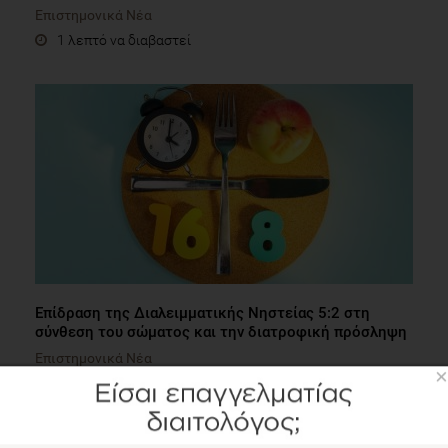
Επιστημονικά Νέα
1 λεπτό να διαβαστεί
Επίδραση της Διαλειμματικής Νηστείας 5:2 στη
σύνθεση του σώματος και την διατροφική πρόσληψη
Επιστημονικά Νέα
×
2 λεπτά να διαβαστεί