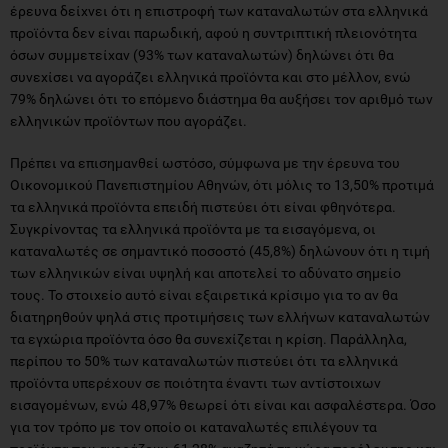
έρευνα δείχνει ότι η επιστροφή των καταναλωτών στα ελληνικά
προϊόντα δεν είναι παρωδική, αφού η συντριπτική πλειονότητα
όσων συμμετείχαν (93% των καταναλωτών) δηλώνει ότι θα
συνεχίσει να αγοράζει ελληνικά προϊόντα και στο μέλλον, ενώ
79% δηλώνει ότι το επόμενο διάστημα θα αυξήσει τον αριθμό των
ελληνικών προϊόντων που αγοράζει.
Πρέπει να επισημανθεί ωστόσο, σύμφωνα με την έρευνα του
Οικονομικού Πανεπιστημίου Αθηνών, ότι μόλις το 13,50% προτιμά
τα ελληνικά προϊόντα επειδή πιστεύει ότι είναι φθηνότερα.
Συγκρίνοντας τα ελληνικά προϊόντα με τα εισαγόμενα, οι
καταναλωτές σε σημαντικό ποσοστό (45,8%) δηλώνουν ότι η τιμή
των ελληνικών είναι υψηλή και αποτελεί το αδύνατο σημείο
τους. Το στοιχείο αυτό είναι εξαιρετικά κρίσιμο για το αν θα
διατηρηθούν ψηλά στις προτιμήσεις των ελλήνων καταναλωτών
τα εγχώρια προϊόντα όσο θα συνεχίζεται η κρίση. Παράλληλα,
περίπου το 50% των καταναλωτών πιστεύει ότι τα ελληνικά
προϊόντα υπερέχουν σε ποιότητα έναντι των αντίστοιχων
εισαγομένων, ενώ 48,97% θεωρεί ότι είναι και ασφαλέστερα. Όσο
για τον τρόπο με τον οποίο οι καταναλωτές επιλέγουν τα