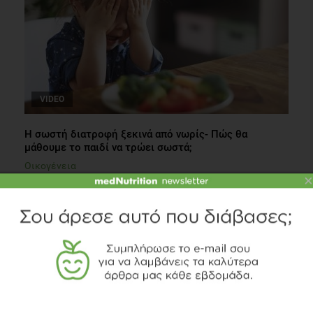
VIDEO
Η σωστή διατροφή ξεκινά από νωρίς- Πώς θα
μάθουμε το παιδί να τρώει σωστά;
Οικογένεια
×
1 λεπτό να διαβαστεί