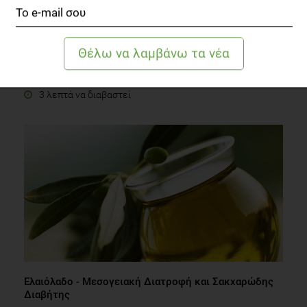
Απλές Ασκήσεις κατά της Αρθρίτιδας
Fitness
3 λεπτά να διαβαστεί
Ελαιόλαδο - Μεσογειακή Διατροφή και Σακχαρώδης
Διαβήτης