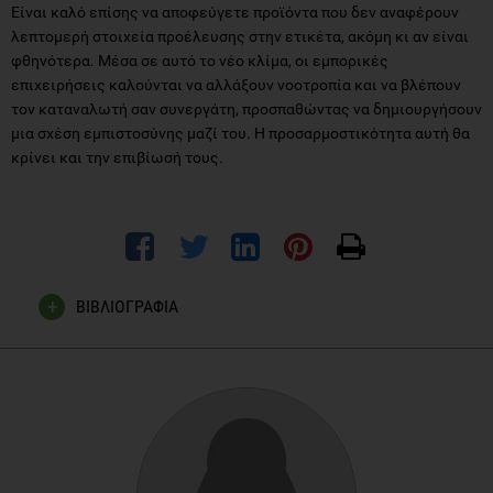
Είναι καλό επίσης να αποφεύγετε προϊόντα που δεν αναφέρουν
λεπτομερή στοιχεία προέλευσης στην ετικέτα, ακόμη κι αν είναι
φθηνότερα. Μέσα σε αυτό το νέο κλίμα, οι εμπορικές
επιχειρήσεις καλούνται να αλλάξουν νοοτροπία και να βλέπουν
τον καταναλωτή σαν συνεργάτη, προσπαθώντας να δημιουργήσουν
μια σχέση εμπιστοσύνης μαζί του. Η προσαρμοστικότητα αυτή θα
κρίνει και την επιβίωσή τους.
ΒΙΒΛΙΟΓΡΑΦΙΑ
Η Καθημερινή. Στο σούπερ μάρκετ με λίστα και βασικό
κριτήριο την τιμή. Δημοσιεύθηκε 24 Μαρτίου 2012.
Διαθέσιμο στη διεύθυνση:
http://news.kathimerini.gr/4dcgi/_w_articles_economyepix_2_24
Τα Νέα online. Οι έλληνες καταναλωτές αγοράζουν