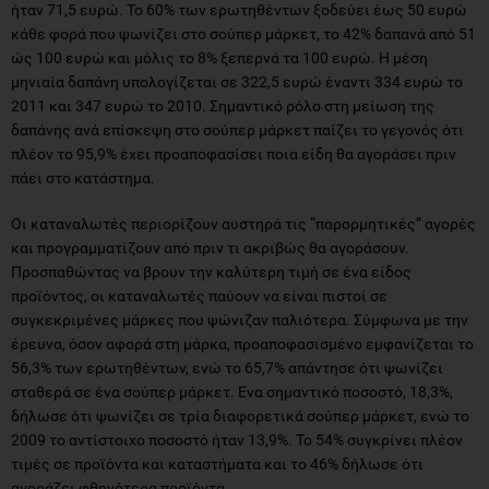
ήταν 71,5 ευρώ. Το 60% των ερωτηθέντων ξοδεύει έως 50 ευρώ
κάθε φορά που ψωνίζει στο σούπερ μάρκετ, το 42% δαπανά από 51
ώς 100 ευρώ και μόλις το 8% ξεπερνά τα 100 ευρώ. Η μέση
μηνιαία δαπάνη υπολογίζεται σε 322,5 ευρώ έναντι 334 ευρώ το
2011 και 347 ευρώ το 2010. Σημαντικό ρόλο στη μείωση της
δαπάνης ανά επίσκεψη στο σούπερ μάρκετ παίζει το γεγονός ότι
πλέον το 95,9% έχει προαποφασίσει ποια είδη θα αγοράσει πριν
πάει στο κατάστημα.
Οι καταναλωτές περιορίζουν αυστηρά τις “παρορμητικές” αγορές
και προγραμματίζουν από πριν τι ακριβώς θα αγοράσουν.
Προσπαθώντας να βρουν την καλύτερη τιμή σε ένα είδος
προϊόντος, οι καταναλωτές παύουν να είναι πιστοί σε
συγκεκριμένες μάρκες που ψώνιζαν παλιότερα. Σύμφωνα με την
έρευνα, όσον αφορά στη μάρκα, προαποφασισμένο εμφανίζεται το
56,3% των ερωτηθέντων, ενώ το 65,7% απάντησε ότι ψωνίζει
σταθερά σε ένα σούπερ μάρκετ. Ενα σημαντικό ποσοστό, 18,3%,
δήλωσε ότι ψωνίζει σε τρία διαφορετικά σούπερ μάρκετ, ενώ το
2009 το αντίστοιχο ποσοστό ήταν 13,9%. Το 54% συγκρίνει πλέον
τιμές σε προϊόντα και καταστήματα και το 46% δήλωσε ότι
αγοράζει φθηνότερα προϊόντα.