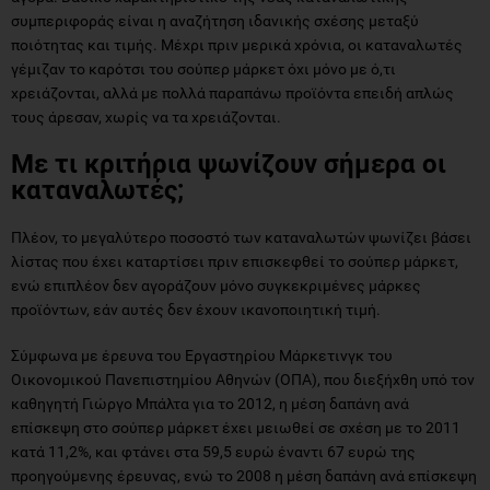
συμπεριφοράς είναι η αναζήτηση ιδανικής σχέσης μεταξύ
ποιότητας και τιμής. Μέχρι πριν μερικά χρόνια, οι καταναλωτές
γέμιζαν το καρότσι του σούπερ μάρκετ όχι μόνο με ό,τι
χρειάζονται, αλλά με πολλά παραπάνω προϊόντα επειδή απλώς
τους άρεσαν, χωρίς να τα χρειάζονται.
Με τι κριτήρια ψωνίζουν σήμερα οι
καταναλωτές;
Πλέον, το μεγαλύτερο ποσοστό των καταναλωτών ψωνίζει βάσει
λίστας που έχει καταρτίσει πριν επισκεφθεί το σούπερ μάρκετ,
ενώ επιπλέον δεν αγοράζουν μόνο συγκεκριμένες μάρκες
προϊόντων, εάν αυτές δεν έχουν ικανοποιητική τιμή.
Σύμφωνα με έρευνα του Εργαστηρίου Μάρκετινγκ του
Οικονομικού Πανεπιστημίου Αθηνών (ΟΠΑ), που διεξήχθη υπό τον
καθηγητή Γιώργο Μπάλτα για το 2012, η μέση δαπάνη ανά
επίσκεψη στο σούπερ μάρκετ έχει μειωθεί σε σχέση με το 2011
κατά 11,2%, και φτάνει στα 59,5 ευρώ έναντι 67 ευρώ της
προηγούμενης έρευνας, ενώ το 2008 η μέση δαπάνη ανά επίσκεψη