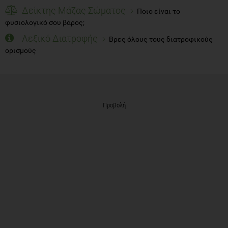
Δείκτης Μάζας Σώματος
Ποιο είναι το
φυσιολογικό σου βάρος;
Λεξικό Διατροφής
Βρες όλους τους διατροφικούς
ορισμούς
Προβολή