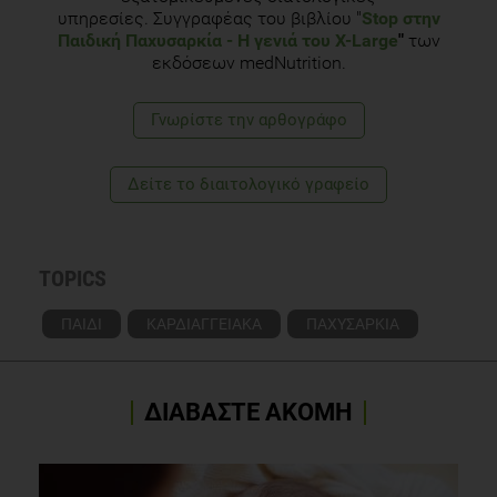
υπηρεσίες. Συγγραφέας του βιβλίου "
Stop στην
Παιδική Παχυσαρκία
- Η γενιά του Χ-Large
"
των
εκδόσεων medNutrition.
Γνωρίστε την αρθογράφο
Δείτε το διαιτολογικό γραφείο
TOPICS
ΠΑΙΔΙ
ΚΑΡΔΙΑΓΓΕΙΑΚΑ
ΠΑΧΥΣΑΡΚΙΑ
ΔΙΑΒΑΣΤΕ ΑΚΟΜΗ