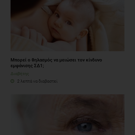
Μπορεί ο θηλασμός να μειώσει τον κίνδυνο
εμφάνισης ΣΔ1;
Διαβήτης
2 λεπτά να διαβαστεί