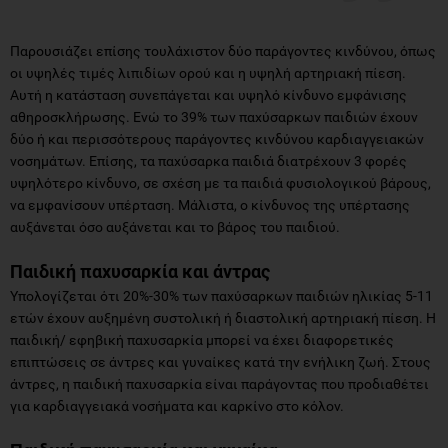
Παρουσιάζει επίσης τουλάχιστον δύο παράγοντες κινδύνου, όπως
οι υψηλές τιμές λιπιδίων ορού και η υψηλή αρτηριακή πίεση.
Αυτή η κατάσταση συνεπάγεται και υψηλό κίνδυνο εμφάνισης
αθηροσκλήρωσης. Ενώ το 39% των παχύσαρκων παιδιών έχουν
δύο ή και περισσότερους παράγοντες κινδύνου καρδιαγγειακών
νοσημάτων. Επίσης, τα παχύσαρκα παιδιά διατρέχουν 3 φορές
υψηλότερο κίνδυνο, σε σχέση με τα παιδιά φυσιολογικού βάρους,
να εμφανίσουν υπέρταση. Μάλιστα, ο κίνδυνος της υπέρτασης
αυξάνεται όσο αυξάνεται και το βάρος του παιδιού.
Παιδική παχυσαρκία και άντρας
Υπολογίζεται ότι 20%-30% των παχύσαρκων παιδιών ηλικίας 5-11
ετών έχουν αυξημένη συστολική ή διαστολική αρτηριακή πίεση. Η
παιδική/ εφηβική παχυσαρκία μπορεί να έχει διαφορετικές
επιπτώσεις σε άντρες και γυναίκες κατά την ενήλικη ζωή. Στους
άντρες, η παιδική παχυσαρκία είναι παράγοντας που προδιαθέτει
για καρδιαγγειακά νοσήματα και καρκίνο στο κόλον.