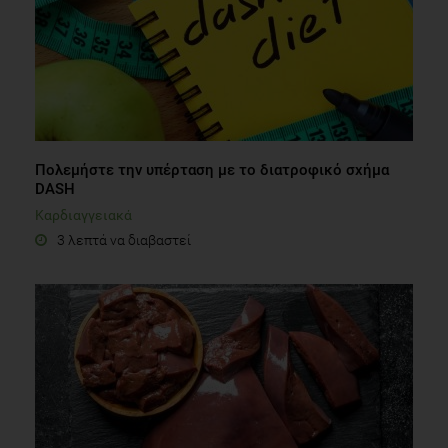
Πολεμήστε την υπέρταση με το διατροφικό σχήμα
DASH
Καρδιαγγειακά
3 λεπτά να διαβαστεί