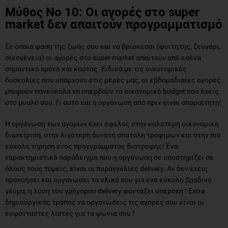
Μύθος Νο 10: Οι αγορές στο super
market δεν απαιτούν προγραμματισμό
Σε όποια φάση της ζωής σου και να βρίσκεσαι (φοιτητής, ζευγάρι,
οικογένεια) οι αγορές στο super market απαιτούν από εσένα
σημαντικό χρόνο και κόστος. Ειδικά με τις οικονομικές
δυσκολίες που υπάρχουν στις μέρες μας, οι εβδομαδιαίες αγορές
μπορούν πανεύκολα να υπερβούν το οικονομικό budget που έχεις
στο μυαλό σου. Γι αυτό και η οργάνωση από πριν είναι απαραίτητη!
Η οργάνωση των αγορών έχει όφελος στην καλύτερη οικονομική
διαχείριση, στην λιγότερη δυνατή σπατάλη τροφίμων και στην πιο
εύκολη τήρηση ενός προγγράμματος διατροφής! Ένα
χαρακτηριστικό παράδειγμα που η οργάνωση σε υποστηρίζει σε
όλους τους τομείς, είναι οι παραγγελίες delivery. Αν δεν έχεις
προνοήσει και οργανώσει τα υλικά σου για ένα εύκολο βραδινό
γεύμα, η λύση του γρήγορου delivery φαντάζει υπέροχη ! Extra
δημιουργικός τρόπος να οργανώσεις τις αγορές σου είναι οι
ευφάνταστες λίστες για τα ψώνια σου !