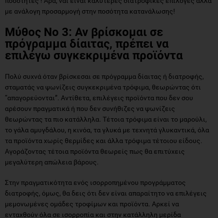
ποσότητες ! Άρα, ναι είναι καλύτερες διατροφικές επιλογές αλλά
με ανάλογη προσαρμογή στην ποσότητα κατανάλωσης!
Μύθος Νο 3: Αν βρίσκομαι σε
πρόγραμμα δίαιτας, πρέπει να
επιλέγω συγκεκριμένα προϊόντα
Πολύ συχνά όταν βρίσκεσαι σε πρόγραμμα δίαιτας ή διατροφής,
σταματάς να ψωνίζεις συγκεκριμένα τρόφιμα, θεωρώντας ότι
“απαγορεύονται”. Αντίθετα, επιλέγεις προϊόντα που δεν σου
αρέσουν πραγματικά ή που δεν συνήθιζες να ψωνίζεις
θεωρώντας τα πιο κατάλληλα. Τέτοια τρόφιμα είναι το μαρούλι,
το γάλα αμυγδάλου, η κινόα, τα γλυκά με τεχνητά γλυκαντικά, όλα
τα προϊόντα χωρίς θερμίδες και άλλα τρόφιμα τέτοιου είδους.
Αγοράζοντας τέτοια προϊόντα θεωρείς πως θα επιτύχεις
μεγαλύτερη απώλεια βάρους.
Στην πραγματικότητα ενός ισορροπημένου προγράμματος
διατροφής, όμως, θα δεις ότι δεν είναι απαραίτητο να επιλέγεις
μεμονωμένες ομάδες τροφίμων και προϊόντα. Αρκεί να
ενταχθούν όλα σε ισορροπία και στην κατάλληλη μερίδα