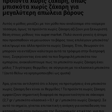
προϊόντα χωρίς ζάχαρη, όπως
μπισκότα χωρίς ζάχαρη για
μεγαλύτερη απώλεια βάρους
Αυτός ο μύθος μοιάζει με τον μύθο που αναλύσαμε στο νούμερο
τέσσερα, όμως τα προϊόντα χωρίς ζάχαρη αξίζουν μια ξεχωριστή
θέση στους μύθους του super market. Πολύ συχνά γονείς ή άτομα
που προσπαθούν να μειώσουν το βάρος τους επιλέγουν μπισκότα/
κέικ/ψωμί και άλλα προϊόντα χωρίς ζάχαρη. Έτσι, θεωρούν ότι
μπορούν να εντάξουν καλύτερα αυτά τα τρόφιμα στην διατροφή
τους. Συγκρίνοντας ένα από τα πιο δημοφιλή μπισκότα του
εμπορίου, ανακαλύπτουμε πως το μπισκότο χωρίς ζάχαρη έχει
μόλις 7 λιγότερες θερμίδες σε σύγκριση με το κλασσικό μπισκότο
! (αυτό θέλω να χρησιμοποιηθεί ως quote)
Άρα, γίνεται αντιληπτό ότι ο λόγος να προτιμήσεις ένα μπισκότο
χωρίς ζάχαρη δεν είναι οι θερμίδες ! Tα προϊόντα χωρίς ζάχαρη
εμφανίζουν σημαντική διαφορά σε περιεκτικότητα σε σάκχαρα
(2,7 gr / μπισκότο κλασσικό > 0,1 gr / μπισκότο χωρίς ζάχαρη). Σε
αυτό το σημείο, γίνεται επιτακτική η ανάγκη για εκπαίδευση του
καταναλωτή στην ανάγνωση της διατροφικής ετικέτας, για πιο