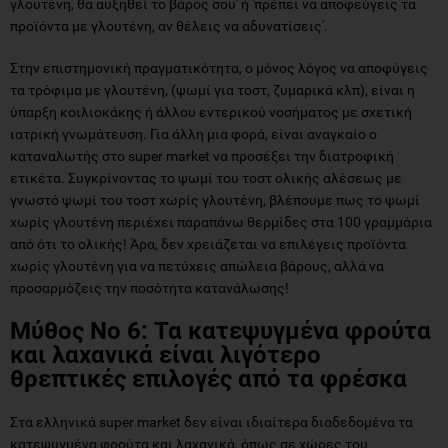
γλουτένη, θα αυξηθεί το βάρος σου' ή 'πρέπει να αποφεύγεις τα
προϊόντα με γλουτένη, αν θέλεις να αδυνατίσεις'.
Στην επιστημονική πραγματικότητα, ο μόνος λόγος να αποφύγεις
τα τρόφιμα με γλουτένη, (ψωμί για τοστ, ζυμαρικά κλπ), είναι η
ύπαρξη κοιλιοκάκης ή άλλου εντερικού νοσήματος με σχετική
ιατρική γνωμάτευση. Για άλλη μια φορά, είναι αναγκαίο ο
καταναλωτής στο super market να προσέξει την διατροφική
ετικέτα. Συγκρίνοντας το ψωμί του τοστ ολικής αλέσεως με
γνωστό ψωμί του τοστ χωρίς γλουτένη, βλέπουμε πως το ψωμί
χωρίς γλουτένη περιέχει παραπάνω θερμίδες στα 100 γραμμάρια
από ότι το ολικής! Άρα, δεν χρειάζεται να επιλέγεις προϊόντα
χωρίς γλουτένη για να πετύχεις απώλεια βάρους, αλλά να
προσαρμόζεις την ποσότητα κατανάλωσης!
Μύθος Νο 6: Τα κατεψυγμένα φρούτα
και λαχανικά είναι λιγότερο
θρεπτικές επιλογές από τα φρέσκα
Στα ελληνικά super market δεν είναι ιδιαίτερα διαδεδομένα τα
κατεψυγμένα φρούτα και λαχανικά, όπως σε χώρες του