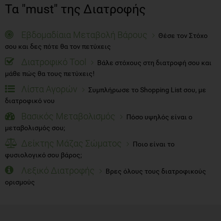
Τα "must" της Διατροφής
Εβδομαδίαια Μεταβολή Βάρους
Θέσε τον Στόχο
σου και δες πότε θα τον πετύχεις
Διατροφικό Tool
Βάλε στόχους στη διατροφή σου και
μάθε πώς θα τους πετύχεις!
Λίστα Αγορών
Συμπλήρωσε το Shopping List σου, με
διατροφικό νου
Βασικός Μεταβολισμός
Πόσο υψηλός είναι ο
μεταβολισμός σου;
Δείκτης Μάζας Σώματος
Ποιο είναι το
φυσιολογικό σου βάρος;
Λεξικό Διατροφής
Βρες όλους τους διατροφικούς
ορισμούς