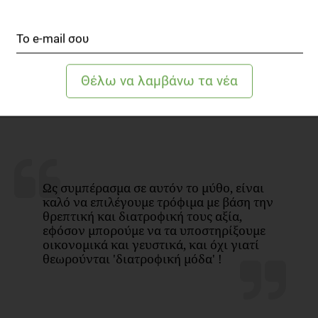
αρκετοί άνθρωποι τα επιλέγουν παρά τις οικονομικές δυσκολίες
που μπορεί να έχουν. Συγκρίνοντας και πάλι την διατροφική
ετικέτα της κινόα με τα κλασσικά λευκά ζυμαρικά παρατηρείται
ότι η κινόα αποδίδει 10 παραπάνω θερμίδες σε σύγκριση με τα
λευκά ζυμαρικά ! Βέβαια, δεν υπάρχει σημαντική διαφορά αλλά
συχνά θεωρείται ότι η κινόα αποδίδει λιγότερες θερμίδες, άρα
μπορείς να καταναλώνεις μεγαλύτερες ποσότητες!
Ως συμπέρασμα σε αυτόν το μύθο, είναι
καλό να επιλέγουμε τρόφιμα με βάση την
θρεπτική και διατροφική τους αξία,
εφόσον μπορούμε να τα υποστηρίξουμε
οικονομικά και γευστικά, και όχι γιατί
θεωρούνται 'διατροφική μόδα' !