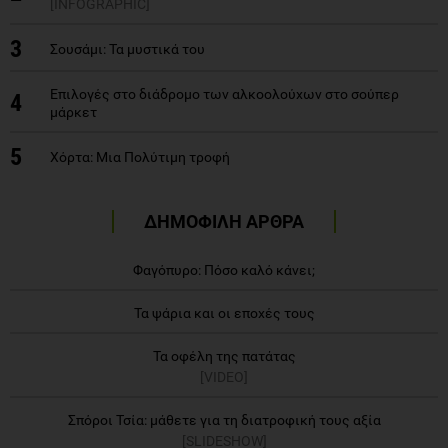
[INFOGRAPHIC]
3
Σουσάμι: Τα μυστικά του
Επιλογές στο διάδρομο των αλκοολούχων στο σούπερ
4
μάρκετ
5
Χόρτα: Μια Πολύτιμη τροφή
ΔΗΜΟΦΙΛΗ ΑΡΘΡΑ
Φαγόπυρο: Πόσο καλό κάνει;
Τα ψάρια και οι εποχές τους
Τα οφέλη της πατάτας
[VIDEO]
Σπόροι Τσία: μάθετε για τη διατροφική τους αξία
[SLIDESHOW]