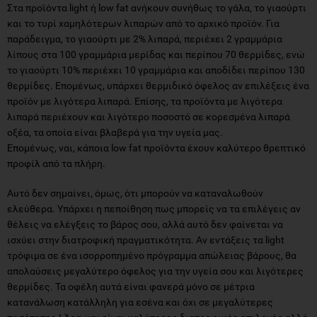
Στα προϊόντα light ή low fat ανήκουν συνήθως το γάλα, το γιαούρτι
και το τυρί χαμηλότερων λιπαρών από το αρχικό προϊόν. Για
παράδειγμα, το γιαούρτι με 2% λιπαρά, περιέχει 2 γραμμάρια
λίπους στα 100 γραμμάρια μερίδας και περίπου 70 θερμίδες, ενώ
το γιαούρτι 10% περιέχει 10 γραμμάρια και αποδίδει περίπου 130
θερμίδες. Επομένως, υπάρχει θερμιδικό όφελος αν επιλέξεις ένα
προϊόν με λιγότερα λιπαρά. Επίσης, τα προϊόντα με λιγότερα
λιπαρά περιέχουν και λιγότερο ποσοστό σε κορεσμένα λιπαρά
οξέα, τα οποία είναι βλαβερά για την υγεία μας.
Επομένως, ναι, κάποια low fat προϊόντα έχουν καλύτερο θρεπτικό
προφίλ από τα πλήρη.
Αυτό δεν σημαίνει, όμως, ότι μπορούν να καταναλωθούν
ελεύθερα. Υπάρχει η πεποίθηση πως μπορείς να τα επιλέγεις αν
θέλεις να ελέγξεις το βάρος σου, αλλά αυτό δεν φαίνεται να
ισχύει στην διατροφική πραγματικότητα. Αν εντάξεις τα light
τρόφιμα σε ένα ισορροπημένο πρόγραμμα απώλειας βάρους, θα
απολαύσεις μεγαλύτερο όφελος για την υγεία σου και λιγότερες
θερμίδες. Τα οφέλη αυτά είναι φανερά μόνο σε μέτρια
κατανάλωση κατάλληλη για εσένα και όχι σε μεγαλύτερες