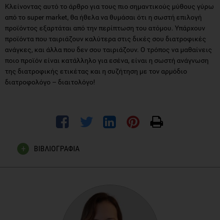
Κλείνοντας αυτό το άρθρο για τους πιο σημαντικούς μύθους γύρω
από το super market, θα ήθελα να θυμάσαι ότι η σωστή επιλογή
προϊόντος εξαρτάται από την περίπτωση του ατόμου. Υπάρχουν
προϊόντα που ταιριάζουν καλύτερα στις δικές σου διατροφικές
ανάγκες, και άλλα που δεν σου ταιριάζουν. Ο τρόπος να μαθαίνεις
ποιο προϊόν είναι κατάλληλο για εσένα, είναι η σωστή ανάγνωση
της διατροφικής ετικέτας και η συζήτηση με τον αρμόδιο
διατροφολόγο – διαιτολόγo!
ΒΙΒΛΙΟΓΡΑΦΙΑ
Glibowski P. Organic food and health. Rocz Panstw Zakl Hig.
2020. 71(2):131-136.
Kumar Jha P. et al. Assessement of freeze damage in fruits
and vegetables. 2019. Food Res Int. 121:479-496.