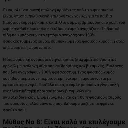
Οι χυμοί είναι συχνή επιλογή προϊόντος από το super market.
Είναι, επίσης, πολύ συχνή επιλογή των γονιών για τα παιδιά
(παιδικοί χυμοί με κόμικ κλπ). Όταν, όμως, βρίσκεσαι στο ράφι του
super market παρατηρείς τι είδους χυμού αγοράζεις ; Τα βασικά
είδη που υπάρχουν στο εμπόριο αναγράφουν 100%
φρεσκοστυμμένος χυμός, συμπυκνωμένος φυσικός χυμός, νέκταρ
από φρούτα ή φρουτοποτό.
Η διαφορετική ονομασία οδηγεί και σε διαφορετικό θρεπτικό
προφίλ με ανάλογη σύσταση σε θερμίδες και βιταμίνες. Επιλογές
που δεν αναγράφουν 100% φρεσκοστυμμένος φυσικός χυμός
συνήθως περιέχουν περισσότερη ζάχαρη ή αραιώνονται με
περισσότερο νερό. Παρ' όλα αυτά, ο χυμός μπορεί να γίνει καλή
εναλλακτική πηγή περισσότερων βιταμινών και
αντιοξειδωτικών. Επομένως, πες ναι σε 100 % φυσικούς χυμούς
του εμπορίου, αλλά μόνο ως συμπλήρωμα μαζί με το φρέσκο
φρούτο σου!
Μύθος Νο 8: Είναι καλό να επιλέγουμε