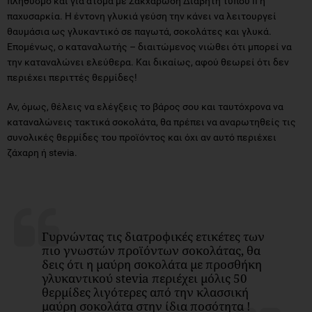
πληθυσμό και για άτομα με Σακχαρώδη Διαβήτη τύπου ΙΙ ή
παχυσαρκία. Η έντονη γλυκιά γεύση την κάνει να λειτουργεί
θαυμάσια ως γλυκαντικό σε παγωτά, σοκολάτες και γλυκά.
Επομένως, ο καταναλωτής – διαιτώμενος νιώθει ότι μπορεί να
την καταναλώνει ελεύθερα. Και δικαίως, αφού θεωρεί ότι δεν
περιέχει περιττές θερμίδες!
Αν, όμως, θέλεις να ελέγξεις το βάρος σου και ταυτόχρονα να
καταναλώνεις τακτικά σοκολάτα, θα πρέπει να αναρωτηθείς τις
συνολικές θερμίδες του προϊόντος και όχι αν αυτό περιέχει
ζάχαρη ή stevia.
Γυρνώντας τις διατροφικές ετικέτες των
πιο γνωστών προϊόντων σοκολάτας, θα
δεις ότι η μαύρη σοκολάτα με προσθήκη
γλυκαντικού stevia περιέχει μόλις 50
θερμίδες λιγότερες από την κλασσική
μαύρη σοκολάτα στην ίδια ποσότητα !