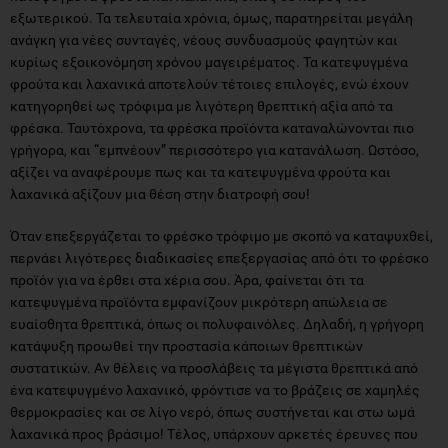
εξωτερικού. Τα τελευταία χρόνια, όμως, παρατηρείται μεγάλη
ανάγκη για νέες συνταγές, νέους συνδυασμούς φαγητών και
κυρίως εξοικονόμηση χρόνου μαγειρέματος. Τα κατεψυγμένα
φρούτα και λαχανικά αποτελούν τέτοιες επιλογές, ενώ έχουν
κατηγορηθεί ως τρόφιμα με λιγότερη θρεπτική αξία από τα
φρέσκα. Ταυτόχρονα, τα φρέσκα προϊόντα καταναλώνονται πιο
γρήγορα, και “εμπνέουν” περισσότερο για κατανάλωση. Ωστόσο,
αξίζει να αναφέρουμε πως και τα κατεψυγμένα φρούτα και
λαχανικά αξίζουν μια θέση στην διατροφή σου!
Όταν επεξεργάζεται το φρέσκο τρόφιμο με σκοπό να καταψυχθεί,
περνάει λιγότερες διαδικασίες επεξεργασίας από ότι το φρέσκο
προϊόν για να έρθει στα χέρια σου. Άρα, φαίνεται ότι τα
κατεψυγμένα προϊόντα εμφανίζουν μικρότερη απώλεια σε
ευαίσθητα θρεπτικά, όπως οι πολυφαινόλες. Δηλαδή, η γρήγορη
κατάψυξη προωθεί την προστασία κάποιων θρεπτικών
συστατικών. Αν θέλεις να προσλάβεις τα μέγιστα θρεπτικά από
ένα κατεψυγμένο λαχανικό, φρόντισε να το βράζεις σε χαμηλές
θερμοκρασίες και σε λίγο νερό, όπως συστήνεται και στω ωμά
λαχανικά προς βράσιμο! Τέλος, υπάρχουν αρκετές έρευνες που