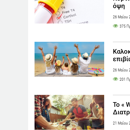
όψη
26 Μαΐου 
375 Π
Καλοκ
επιβ
26 Μαΐου 
201 Π
Το « 
Διατρ
21 Μαΐου 