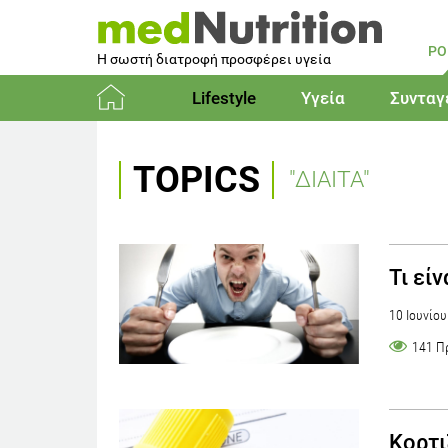
PO
Η σωστή διατροφή προσφέρει υγεία
Lifestyle
Υγεία
Συνταγ
Αρχική
TOPICS
"ΔΙΑΙΤΑ"
Τι εί
10 Ιουνίο
141 Π
Κορτι