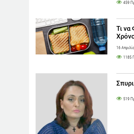
459 Π
Τι να
Χρόν
16 Απριλί
1185 
Σπυρι
519 Π