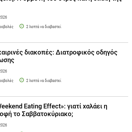
2026
ροβολές
2 λεπτά να διαβαστεί
αιρινές διακοπές: Διατροφικός οδηγός
ίωσης
2026
ροβολές
2 λεπτά να διαβαστεί
Weekend Eating Effect»: γιατί χαλάει η
οφή το Σαββατοκύριακο;
2026