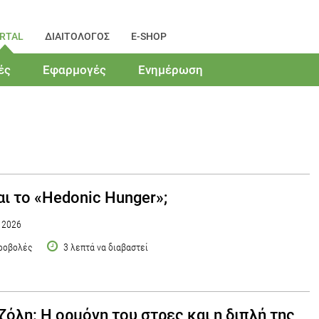
RTAL
ΔΙΑΙΤΟΛΟΓΟΣ
E-SHOP
ές
Εφαρμογές
Ενημέρωση
ναι το «Hedonic Hunger»;
υ 2026
ροβολές
3 λεπτά να διαβαστεί
ζόλη: Η ορμόνη του στρες και η διπλή της