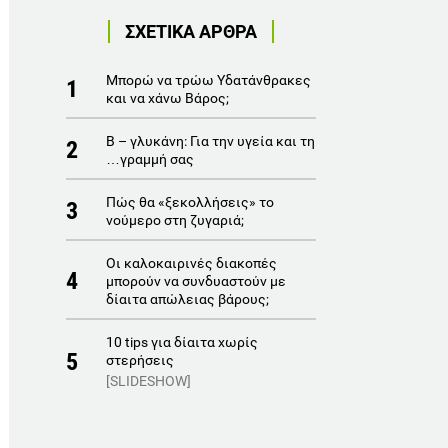
ΣΧΕΤΙΚΑ ΑΡΘΡΑ
Μπορώ να τρώω Yδατάνθρακες
1
και να χάνω Bάρος;
Β – γλυκάνη: Για την υγεία και τη
2
…γραμμή σας
Πώς θα «ξεκολλήσεις» το
3
νούμερο στη ζυγαριά;
Οι καλοκαιρινές διακοπές
4
μπορούν να συνδυαστούν με
δίαιτα απώλειας βάρους;
10 tips για δίαιτα χωρίς
5
στερήσεις
[SLIDESHOW]