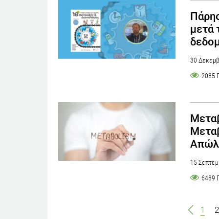
Πάρη
μετά 
δεδο
30 Δεκεμβ
2085 
Μεταβ
Μεταβ
Απώλε
15 Σεπτεμ
6489 
1
2