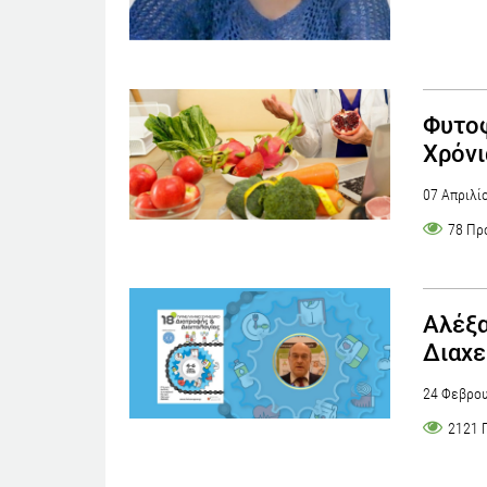
Φυτοφ
Χρόνι
07 Απριλί
78 Πρ
Αλέξα
Διαχε
24 Φεβρου
2121 