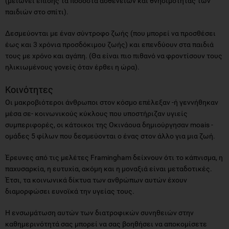
(μειώνει επίσης τα ποσοστά ασθενειών και θνησιμότητας των
παιδιών στο σπίτι).
Δεσμεύονται με έναν σύντροφο ζωής (που μπορεί να προσθέσει
έως και 3 χρόνια προσδόκιμου ζωής) και επενδύουν στα παιδιά
τους με χρόνο και αγάπη. (Θα είναι πιο πιθανό να φροντίσουν τους
ηλικιωμένους γονείς όταν έρθει η ώρα).
Κοινότητες
Οι μακροβιότεροι άνθρωποι στον κόσμο επέλεξαν -ή γεννήθηκαν
μέσα σε- κοινωνικούς κύκλους που υποστήριζαν υγιείς
συμπεριφορές, οι κάτοικοι της Οκινάουα δημιούργησαν moais -
ομάδες 5 φίλων που δεσμεύονται ο ένας στον άλλο για μια ζωή.
Έρευνες από τις μελέτες Framingham δείχνουν ότι το κάπνισμα, η
παχυσαρκία, η ευτυχία, ακόμη και η μοναξιά είναι μεταδοτικές.
Έτσι, τα κοινωνικά δίκτυα των ανθρώπων αυτών έχουν
διαμορφώσει ευνοϊκά την υγείας τους.
Η ενσωμάτωση αυτών των διατροφικών συνηθειών στην
καθημερινότητά σας μπορεί να σας βοηθήσει να αποκομίσετε