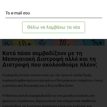
Κατά πόσο συμβαδίζουν με τη
Μεσογειακή Διατροφή αλλά και τη
Διατροφή που ακολουθούμε πλέον;
Η μακροζωία έχει συσχετιστεί με τον υγιεινό τρόπο ζωής,
συμπεριλαμβανομένων ορισμένων διατροφικών σχημάτων, όπως
η μεσογειακή διατροφή και η δίαιτα Blue Zone.
Η Μεσογειακή διατροφή βασίζεται στη μεγάλη κατανάλωση
φρούτων, λαχανικών, δημητριακών και εξαιρετικά παρθένου
ελαιολάδου, με λιγότερη πρόσληψη κόκκινου κρέατος και