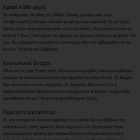
Κρασί κάθε μέρα
Οι άνθρωποι σε όλες τις Μπλε Ζώνες (εκτός από τους
Αντβεντιστές) πίνουν αλκοόλ με μέτρο και τακτικά. Οι μέτριοι
πότες ζουν περισσότερο από τους μη πότες. Το μυστικό είναι να
πίνετε 1 έως 2 ποτήρια την ημέρα, με φίλους ή/και με φαγητό. Και
όχι, δεν μπορείτε να κάνετε οικονομία όλη την εβδομάδα και να
πιείτε 14 ποτά το Σάββατο!
Κοινωνικοί δεσμοί
Όλοι εκτός από 5 από τους 263 εκατοντάρηδες που ερωτήθηκαν
ανήκαν σε κάποια κοινότητα που βασίζεται στην πίστη. Το δόγμα
δεν φαίνεται να έχει σημασία. Οι έρευνες δείχνουν ότι η
παρακολούθηση θρησκευτικών υπηρεσιών 4 φορές το μήνα θα
προσθέσει 4 έως 14 χρόνια προσδόκιμου ζωής.
Πρώτα η οικογένεια
Οι επιτυχημένοι εκατοντάρηδες στις μπλε ζώνες βάζουν τις
οικογένειές τους πρώτα. Αυτό σημαίνει ότι διατηρούν τους
ηλικιωμένους γονείς και παππούδες κοντά ή μέσα στο σπίτι