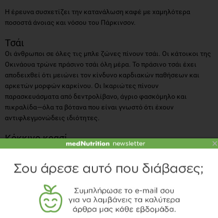
Η έρευνα συσχετίζει την κατανάλωση καφέ με χαμηλότερα
ποσοστά άνοιας και νόσου του Πάρκινσον.
Τσάι
Οι άνθρωποι σε όλες τις μπλε ζώνες πίνουν τσάι. Οι κάτοικοι της
Οκινάουα τρώνε πράσινο τσάι όλη μέρα. Το πράσινο τσάι έχει
αποδειχθεί ότι μειώνει τον κίνδυνο καρδιακών παθήσεων και
αρκετών μορφών καρκίνου. Οι Ικαριώτες πίνουν
παρασκευάσματα από δεντρολίβανο, άγριο φασκόμηλο και
πικραλίδα—όλα τα βότανα που είναι γνωστό ότι έχουν
αντιφλεγμονώδεις ιδιότητες.
Κόκκινο κρασί
×
Οι άνθρωποι που πίνουν -με μέτρο- τείνουν να ζουν περισσότερο
από αυτούς που δεν πίνουν. (Αυτό δεν σημαίνει ότι πρέπει να
αρχίσετε να πίνετε εάν δεν πίνετε τώρα). Οι άνθρωποι στις
περισσότερες μπλε ζώνες πίνουν ένα έως τρία μικρά ποτήρια
κόκκινο κρασί την ημέρα, συχνά με το γεύμα ή με φίλους.