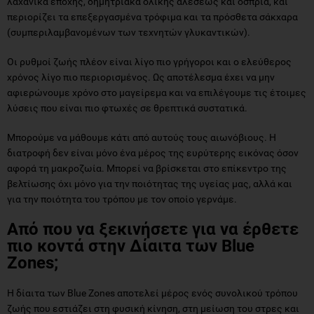
λαχανικά εποχής, δημητριακά ολικής αλέσεως και όσπρια, και
περιορίζει τα επεξεργασμένα τρόφιμα και τα πρόσθετα σάκχαρα
(συμπεριλαμβανομένων των τεχνητών γλυκαντικών).
Οι ρυθμοί ζωής πλέον είναι λίγο πιο γρήγοροι και ο ελεύθερος
χρόνος λίγο πιο περιορισμένος. Ως αποτέλεσμα έχει να μην
αφιερώνουμε χρόνο στο μαγείρεμα και να επιλέγουμε τις έτοιμες
λύσεις που είναι πιο φτωχές σε θρεπτικά συστατικά.
Μπορούμε να μάθουμε κάτι από αυτούς τους αιωνόβιους. Η
διατροφή δεν είναι μόνο ένα μέρος της ευρύτερης εικόνας όσον
αφορά τη μακροζωία. Μπορεί να βρίσκεται στο επίκεντρο της
βελτίωσης όχι μόνο για την ποιότητας της υγείας μας, αλλά και
για την ποιότητα του τρόπου με τον οποίο γερνάμε.
Από που να ξεκινήσετε για να έρθετε
πιο κοντά στην Δίαιτα των Blue
Zones;
Η δίαιτα των Blue Zones αποτελεί μέρος ενός συνολικού τρόπου
ζωής που εστιάζει στη φυσική κίνηση, στη μείωση του στρες και