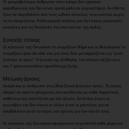
Οι μακροβιότεροι άνθρωποι στον κόσμο δεν τρέχουν
μαραθώνιους και δεν είναι χρυσά μέλη σε γυμναστήρια. Αντίθετα,
ζουν σε περιβάλλον που τους ωθούν συνεχώς να κινούνται χωρίς
να το σκέφτονται. Καλλιεργούν κήπους και δεν έχουν μηχανικές
ευκολίες για τις δουλειές του σπιτιού και της αυλής.
Συνεχής στόχος
Οι κάτοικοι της Οκινάουα το ονομάζουν Ikigai και οι Νικολάγνοι το
ονομάζουν plan de vida- και για τους δύο, μεταφράζεται ως "γιατί
ξυπνάω το πρωί". Η γνώση της αίσθησης του στόχου αξίζει έως
και 7 χρόνια επιπλέον προσδόκιμο ζωής.
Μείωση άγχους
Ακόμα και οι άνθρωποι στις Blue Zones βιώνουν άγχος. Το άγχος
οδηγεί σε χρόνια φλεγμονή, που συνδέεται με κάθε σημαντική
ασθένεια που σχετίζεται με την ηλικία. Αυτό που έχουν οι
αιωνόβιοι και δεν έχουν οι άλλοι είναι οι ρουτίνες για να
αποβάλλουν αυτό το στρες και χρόνος για τον εαυτό τους.
Οι κάτοικοι της Οκινάουα αφιερώνουν λίγα λεπτά κάθε μέρα για