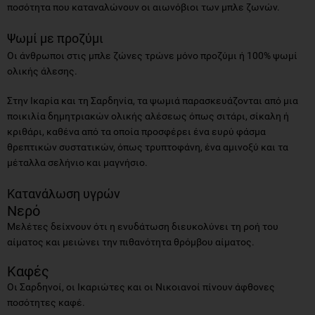
ποσότητα που καταναλώνουν οι αιωνόβιοι των μπλε ζωνών.
Ψωμί με προζύμι
Οι άνθρωποι στις μπλε ζώνες τρώνε μόνο προζύμι ή 100% ψωμί
ολικής άλεσης.
Στην Ικαρία και τη Σαρδηνία, τα ψωμιά παρασκευάζονται από μια
ποικιλία δημητριακών ολικής αλέσεως όπως σιτάρι, σίκαλη ή
κριθάρι, καθένα από τα οποία προσφέρει ένα ευρύ φάσμα
θρεπτικών συστατικών, όπως τρυπτοφάνη, ένα αμινοξύ και τα
μέταλλα σελήνιο και μαγνήσιο.
Κατανάλωση υγρών
Νερό
Μελέτες δείχνουν ότι η ενυδάτωση διευκολύνει τη ροή του
αίματος και μειώνει την πιθανότητα θρόμβου αίματος.
Καφές
Οι Σαρδηνοί, οι Ικαριώτες και οι Νικοιανοί πίνουν άφθονες
ποσότητες καφέ.