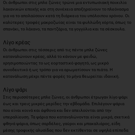
Οι άνθρωποι στις μπλε ζώνες τρώνε μια εντυπωσιακή ποικιλία
λαχανικών εποχής και στη συνέχεια αποξηραίνουν το πλεόνασμα
για να το απολαύσουν κατά τη διάρκεια του υπόλοιπου χρόνου. Οι
καλύτερες τροφές μακροζωίας είναι τα φυλλώδη χόρτα, όπως το
σπανάκι, το λάχανο, τα παντζάρια, τα γογγύλια και τα σέσκουλα.
Λίγο κρέας
Οι άνθρωποι στις τέσσερις από τις πέντε μπλε ζώνες
καταναλώνουν κρέας, αλλά το κάνουν με φειδώ,
χρησιμοποιώντας το ως εορταστικό φαγητό, ως μικρό
συνοδευτικό ή ως τρόπο για να αρωματίσουν τα πιάτα. Η
κατανάλωση μέχρι πέντε φορές το μήνα θεωρείται ιδανική.
Λίγο ψάρι
Στις περισσότερες μπλε ζώνες, οι άνθρωποι έτρωγαν λίγο ψάρι
έως και τρεις μικρές μερίδες την εβδομάδα. Επιλέγουν ψάρια
που είναι κοινά και άφθονα και δεν απειλούνται από την
υπεραλίευση. Τα ψάρια που καταναλώνονται είναι μικρά, σχετικά
φθηνά ψάρια, όπως σαρδέλες, γαύροι και μπακαλιάρος, είδη
μέσης τροφικής αλυσίδας που δεν εκτίθενται σε υψηλά επίπεδα