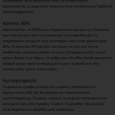
να θυμηθούν τους προγόνους τους, οι Αντβεντιστές
προσεύχονται, οι Ικαριώτες παίρνουν έναν υπνάκο και οι Σαρδηνοί
κάνουν happy hour.
Κανόνας 80%
Hara hachi bu - το 2500 ετών Κομφουκιανό μάντρα της Οκινάουα
που λέγεται πριν από τα γεύματα και τους υπενθυμίζει να
σταματήσουν να τρώνε όταν το στομάχι τους είναι γεμάτο κατά
80%. Το κενό του 20% μεταξύ του να μην πεινάς και του να
αισθάνεσαι χορτάτος μπορεί να είναι η διαφορά μεταξύ του να
χάσεις βάρος ή να πάρεις. Οι άνθρωποι στις Blue Zones τρώνε ένα
ελαφρύ γεύμα αργά το απόγευμα ή νωρίς το βράδυ και στη
συνέχεια δεν τρώνε τίποτε άλλο.
Ημι-χορτοφαγία
Τα φασόλια, η φάβα, η σόγια και οι φακές, αποτελούν τον
ακρογωνιαίο λίθο της διατροφής των περισσότερων
εκατοντάχρονων. Το κρέας -κυρίως το χοιρινό- καταναλώνεται
κατά μέσο όρο μόνο 5 φορές το μήνα. Το μέγεθος της μερίδας
είναι περίπου στο μέγεθος μιας τράπουλας.