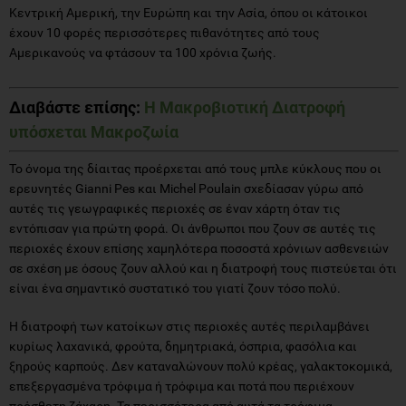
Κεντρική Αμερική, την Ευρώπη και την Ασία, όπου οι κάτοικοι
έχουν 10 φορές περισσότερες πιθανότητες από τους
Αμερικανούς να φτάσουν τα 100 χρόνια ζωής.
Διαβάστε επίσης:
Η Μακροβιοτική Διατροφή
υπόσχεται Μακροζωία
Το όνομα της δίαιτας προέρχεται από τους μπλε κύκλους που οι
ερευνητές Gianni Pes και Michel Poulain σχεδίασαν γύρω από
αυτές τις γεωγραφικές περιοχές σε έναν χάρτη όταν τις
εντόπισαν για πρώτη φορά. Οι άνθρωποι που ζουν σε αυτές τις
περιοχές έχουν επίσης χαμηλότερα ποσοστά χρόνιων ασθενειών
σε σχέση με όσους ζουν αλλού και η διατροφή τους πιστεύεται ότι
είναι ένα σημαντικό συστατικό του γιατί ζουν τόσο πολύ.
Η διατροφή των κατοίκων στις περιοχές αυτές περιλαμβάνει
κυρίως λαχανικά, φρούτα, δημητριακά, όσπρια, φασόλια και
ξηρούς καρπούς. Δεν καταναλώνουν πολύ κρέας, γαλακτοκομικά,
επεξεργασμένα τρόφιμα ή τρόφιμα και ποτά που περιέχουν
πρόσθετη ζάχαρη. Τα περισσότερα από αυτά τα τρόφιμα