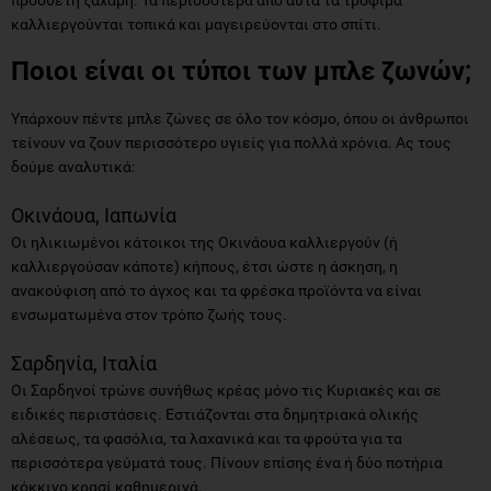
καλλιεργούνται τοπικά και μαγειρεύονται στο σπίτι.
Ποιοι είναι οι τύποι των μπλε ζωνών;
Υπάρχουν πέντε μπλε ζώνες σε όλο τον κόσμο, όπου οι άνθρωποι
τείνουν να ζουν περισσότερο υγιείς για πολλά χρόνια. Ας τους
δούμε αναλυτικά:
Οκινάουα, Ιαπωνία
Οι ηλικιωμένοι κάτοικοι της Οκινάουα καλλιεργούν (ή
καλλιεργούσαν κάποτε) κήπους, έτσι ώστε η άσκηση, η
ανακούφιση από το άγχος και τα φρέσκα προϊόντα να είναι
ενσωματωμένα στον τρόπο ζωής τους.
Σαρδηνία, Ιταλία
Οι Σαρδηνοί τρώνε συνήθως κρέας μόνο τις Κυριακές και σε
ειδικές περιστάσεις. Εστιάζονται στα δημητριακά ολικής
αλέσεως, τα φασόλια, τα λαχανικά και τα φρούτα για τα
περισσότερα γεύματά τους. Πίνουν επίσης ένα ή δύο ποτήρια
κόκκινο κρασί καθημερινά.