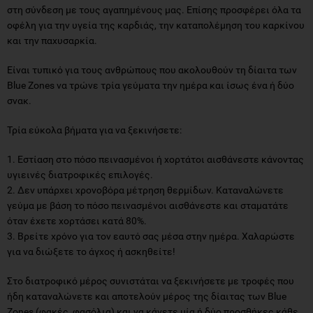
στη σύνδεση με τους αγαπημένους μας. Επίσης προσφέρει όλα τα
οφέλη για την υγεία της καρδιάς, την καταπολέμηση του καρκίνου
και την παχυσαρκία.
Είναι τυπικό για τους ανθρώπους που ακολουθούν τη δίαιτα των
Blue Zones να τρώνε τρία γεύματα την ημέρα και ίσως ένα ή δύο
σνακ.
Τρία εύκολα βήματα για να ξεκινήσετε:
1. Εστίαση στο πόσο πεινασμένοι ή χορτάτοι αισθάνεστε κάνοντας
υγιεινές διατροφικές επιλογές.
2. Δεν υπάρχει χρονοβόρα μέτρηση θερμίδων. Καταναλώνετε
γεύμα με βάση το πόσο πεινασμένοι αισθάνεστε και σταματάτε
όταν έχετε χορτάσει κατά 80%.
3. Βρείτε χρόνο για τον εαυτό σας μέσα στην ημέρα. Χαλαρώστε
για να διώξετε το άγχος ή ασκηθείτε!
Στο διατροφικό μέρος συνιστάται να ξεκινήσετε με τροφές που
ήδη καταναλώνετε και αποτελούν μέρος της δίαιτας των Blue
Zones (φακές, φασόλια) και να κάνετε μία ή δύο προσθήκες κάθε