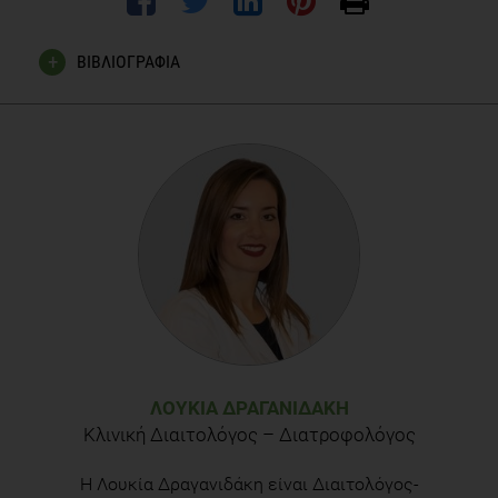
ΒΙΒΛΙΟΓΡΑΦΙΑ
Beth Frates, MD,
Dan Buettner
, BA and
Sam Skemp
, BA, Blue
Zones Lessons From the World’s Longest Lived, 2016 Sep-
Oct; 10(5): 318–321, PMID:
30202288
,
doi:
10.1177/1559827616637066
Luigi Santacroce
1
,
Lucrezia Bottalico
2
,
Ioannis Alexandros
Charitos
3
,
Kastriot Haxhirexha
4
,
Skender Topi
2
,
Emilio
Jirillo
1
, Healthy Diets and Lifestyles in the World:
Mediterranean and Blue Zone People Live Longer. Special
Focus on Gut Microbiota and Some Food Components, 2024
April; 1774 – 1784, PMID: 38566378,
DOI:
10.2174/0118715303271634240319054728
ΛΟΥΚΊΑ ΔΡΑΓΑΝΙΔΆΚΗ
Κλινική Διαιτολόγος – Διατροφολόγος
Η Λουκία Δραγανιδάκη είναι Διαιτολόγος-