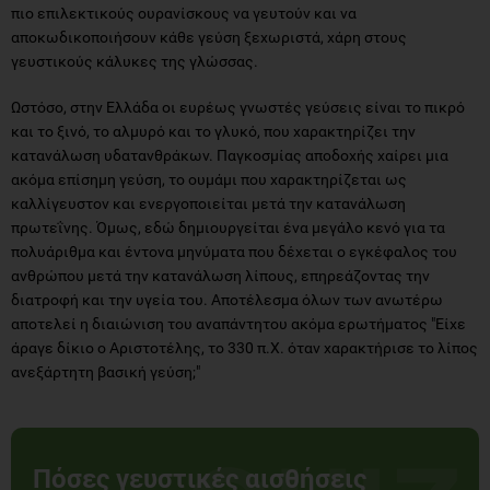
πιο επιλεκτικούς ουρανίσκους να γευτούν και να
αποκωδικοποιήσουν κάθε γεύση ξεχωριστά, χάρη στους
γευστικούς κάλυκες της γλώσσας.
Ωστόσο, στην Ελλάδα οι ευρέως γνωστές γεύσεις είναι το πικρό
και το ξινό, το αλμυρό και το γλυκό, που χαρακτηρίζει την
κατανάλωση υδατανθράκων. Παγκοσμίας αποδοχής χαίρει μια
ακόμα επίσημη γεύση, το ουμάμι που χαρακτηρίζεται ως
καλλίγευστον και ενεργοποιείται μετά την κατανάλωση
πρωτεΐνης. Όμως, εδώ δημιουργείται ένα μεγάλο κενό για τα
πολυάριθμα και έντονα μηνύματα που δέχεται ο εγκέφαλος του
ανθρώπου μετά την κατανάλωση λίπους, επηρεάζοντας την
διατροφή και την υγεία του. Αποτέλεσμα όλων των ανωτέρω
αποτελεί η διαιώνιση του αναπάντητου ακόμα ερωτήματος "Είχε
άραγε δίκιο ο Αριστοτέλης, το 330 π.Χ. όταν χαρακτήρισε το λίπος
ανεξάρτητη βασική γεύση;"
Πόσες γευστικές αισθήσεις