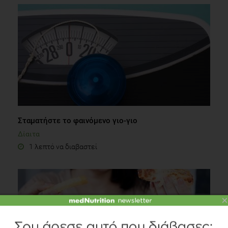
Σταματήστε το φαινόμενο γιο-γιο
Δίαιτα
1 λεπτό να διαβαστεί
×