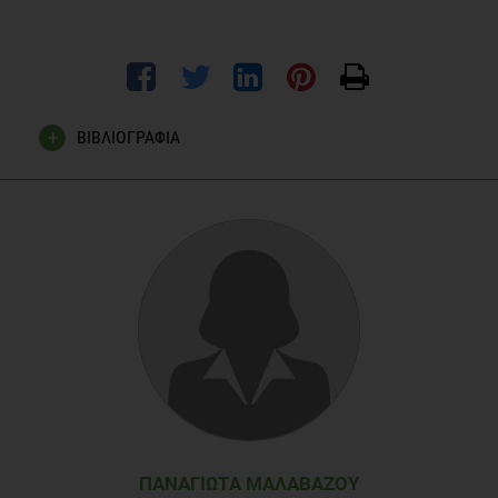
ΒΙΒΛΙΟΓΡΑΦΙΑ
Halpern BP., What's in a Name? Are MSG and Umami the
Same?., Chemical Senses. 2002; 27:845-846
Keast RSJ, Costanzo A., Is fat the sixth taste primary?
Evidence and implications., Flavour. 2015; 4:5
Mouritsen OG., The science ot taste., Flavour. 2015; 4:18
ΠΑΝΑΓΙΏΤΑ ΜΑΛΑΒΆΖΟΥ