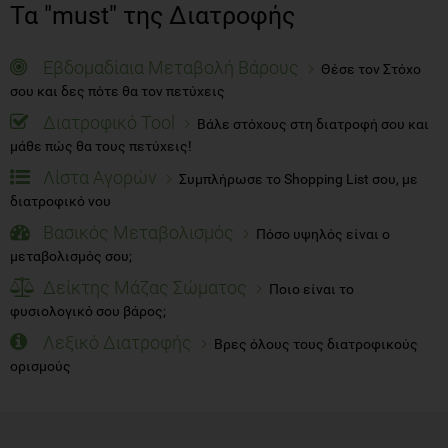
Τα "must" της Διατροφής
Εβδομαδίαια Μεταβολή Βάρους
Θέσε τον Στόχο
σου και δες πότε θα τον πετύχεις
Διατροφικό Tool
Βάλε στόχους στη διατροφή σου και
μάθε πώς θα τους πετύχεις!
Λίστα Αγορών
Συμπλήρωσε το Shopping List σου, με
διατροφικό νου
Βασικός Μεταβολισμός
Πόσο υψηλός είναι ο
μεταβολισμός σου;
Δείκτης Μάζας Σώματος
Ποιο είναι το
φυσιολογικό σου βάρος;
Λεξικό Διατροφής
Βρες όλους τους διατροφικούς
ορισμούς