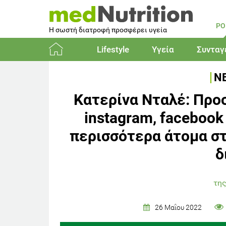
PO
Η σωστή διατροφή προσφέρει υγεία
Lifestyle
Υγεία
Συνταγ
Αρχική
ΝΕ
Κατερίνα Νταλέ: Προσ
instagram, faceboo
περισσότερα άτομα στ
δ
της
26 Μαΐου 2022