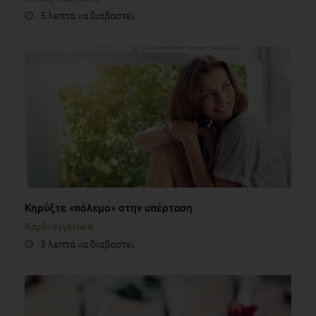
Oda T, Hamamoto K. Effect of coenzyme Q10 on the stress-
5 λεπτά να διαβαστεί
induced decrease of cardiac performance in pediatric
patients with mitral valve prolapse. Jpn Circ J 1984;48:1387.
Κηρύξτε «πόλεμο» στην υπέρταση
Καρδιαγγειακά
3 λεπτά να διαβαστεί