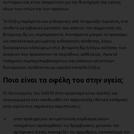
κυττάρων και είναι απαραίτητο για την διατήρηση της υγείας
όλων των ιστών και των οργάνων.
Το CoQ
παράγεται και ενδογενώς από το αμινοξύ τυροσίνη, ένα
10
σύνθετο μεταβολικό μονοπάτι που απαιτεί την συμμετοχή της
βιταμίνης Β
ως συμπαράγοντα. Ανεπάρκεια μπορεί να προκύψει
6
ως αποτέλεσμα μειωμένης ενδογενούς σύνθεσης, λόγω
διατροφικών ελλείψεων (π.χ. βιταμίνη Β
) ή λόγω αύξησης των
6
αναγκών που προκύπτουν σε περιόδους ασθένειας. Αρκετά
νοσήματα, συμπεριλαμβανομένων και κάποιων γενετικών
διαταραχών, συνδέονται με χαμηλά επίπεδα CoQ
.
10
Ποια είναι τα οφέλη του στην υγεία;
Οι λειτουργίες του CoQ10 στον οργανισμό είναι πολλές και
συγκεκριμένα έχει αποδειχθεί ότι παρουσιάζει θετική επίδραση
στην υγεία στις παρακάτω περιπτώσεις:
στην πρόληψη και αντιμετώπιση καρδιαγγειακών
νοσημάτων: προλαμβάνει τις θρομβώσεις, μειώνει την
αρτηριακή πίεση, περιορίζει τις αρρυθμίες, καταπολεμά την