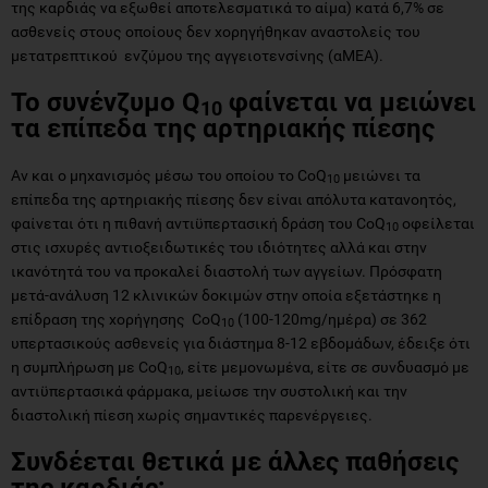
της καρδιάς να εξωθεί αποτελεσματικά το αίμα) κατά 6,7% σε
ασθενείς στους οποίους δεν χορηγήθηκαν αναστολείς του
μετατρεπτικού ενζύμου της αγγειοτενσίνης (αΜΕΑ).
Το
συνένζυμο Q
φαίνεται να μειώνει
10
τα επίπεδα της αρτηριακής πίεσης
Αν και ο μηχανισμός μέσω του οποίου το CoQ
μειώνει τα
10
επίπεδα της αρτηριακής πίεσης δεν είναι απόλυτα κατανοητός,
φαίνεται ότι η πιθανή αντιϋπερτασική δράση του CoQ
οφείλεται
10
στις ισχυρές αντιοξειδωτικές του ιδιότητες αλλά και στην
ικανότητά του να προκαλεί διαστολή των αγγείων. Πρόσφατη
μετά-ανάλυση 12 κλινικών δοκιμών στην οποία εξετάστηκε η
επίδραση της χορήγησης CoQ
(100-120mg/ημέρα) σε 362
10
υπερτασικούς ασθενείς για διάστημα 8-12 εβδομάδων, έδειξε ότι
η συμπλήρωση με CoQ
, είτε μεμονωμένα, είτε σε συνδυασμό με
10
αντιϋπερτασικά φάρμακα, μείωσε την συστολική και την
διαστολική πίεση χωρίς σημαντικές παρενέργειες.
Συνδέεται θετικά με άλλες παθήσεις
της καρδιάς;