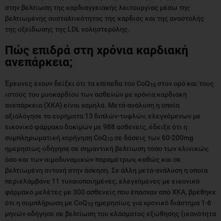
στην βελτίωση της καρδιαγγειακής λειτουργίας μέσω της
βελτιωμένης συσταλτικότητας της καρδιάς και της αναστολής
της οξείδωσης της LDL χοληστερόλης.
Πώς επιδρά στη χρόνια καρδιακή
ανεπάρκεια;
Έρευνες έχουν δείξει ότι τα επίπεδα του CoQ
στον ορό και τους
10
ιστούς του μυοκαρδίου των ασθενών με χρόνια καρδιακή
ανεπάρκεια (ΧΚΑ) είναι χαμηλά. Μετά-ανάλυση η οποία
αξιολόγησε τα ευρήματα 13 διπλών-τυφλών, ελεγχόμενων με
εικονικό φάρμακο δοκιμών με 988 ασθενείς, έδειξε ότι η
συμπληρωματική χορήγηση CoQ
σε δόσεις των 60-200mg
10
ημερησίως οδήγησε σε σημαντική βελτίωση τόσο των κλινικών,
όσο και των αιμοδυναμικών παραμέτρων, καθώς και σε
βελτιωμένη αντοχή στην άσκηση. Σε άλλη μετά-ανάλυση η οποία
περιελάμβανε 11 τυχαιοποιημένες, ελεγχόμενες με εικονικό
φάρμακο μελέτες με 300 ασθενείς που έπασχαν από ΧΚΑ, βρέθηκε
ότι η συμπλήρωση με CoQ
ημερησίως για χρονικό διάστημα 1-6
10
μηνών οδήγησε σε βελτίωση του κλάσματος εξώθησης (ικανότητα