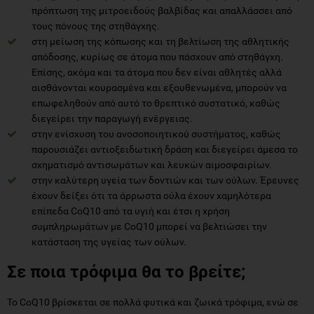
πρόπτωση της μιτροειδούς βαλβίδας και απαλλάσσει από
τους πόνους της στηθάγχης.
στη μείωση της κόπωσης και τη βελτίωση της αθλητικής
απόδοσης, κυρίως σε άτομα που πάσχουν από στηθάγχη.
Επίσης, ακόμα και τα άτομα που δεν είναι αθλητές αλλά
αισθάνονται κουρασμένα και εξουθενωμένα, μπορούν να
επωφεληθούν από αυτό το θρεπτικό συστατικό, καθώς
διεγείρει την παραγωγή ενέργειας.
στην ενίσχυση του ανοσοποιητικού συστήματος, καθώς
παρουσιάζει αντιοξειδωτική δράση και διεγείρει άμεσα το
σχηματισμό αντισωμάτων και λευκών αιμοσφαιρίων.
στην καλύτερη υγεία των δοντιών και των ούλων. Έρευνες
έχουν δείξει ότι τα άρρωστα ούλα έχουν χαμηλότερα
επίπεδα CoQ10 από τα υγιή και έτσι η χρήση
συμπληρωμάτων με CoQ10 μπορεί να βελτιώσει την
κατάσταση της υγείας των ούλων.
Σε ποια τρόφιμα θα το βρείτε;
Το CoQ10 βρίσκεται σε πολλά φυτικά και ζωικά τρόφιμα, ενώ σε