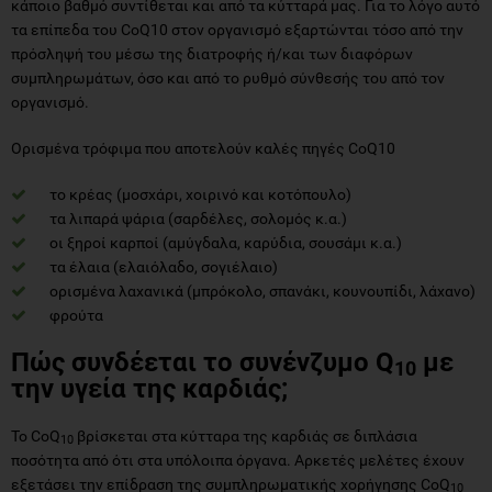
κάποιο βαθμό συντίθεται και από τα κύτταρά μας. Για το λόγο αυτό
τα επίπεδα του CoQ10 στον οργανισμό εξαρτώνται τόσο από την
πρόσληψή του μέσω της διατροφής ή/και των διαφόρων
συμπληρωμάτων, όσο και από το ρυθμό σύνθεσής του από τον
οργανισμό.
Ορισμένα τρόφιμα που αποτελούν καλές πηγές CoQ10
το κρέας (μοσχάρι, χοιρινό και κοτόπουλο)
τα λιπαρά ψάρια (σαρδέλες, σολομός κ.α.)
οι ξηροί καρποί (αμύγδαλα, καρύδια, σουσάμι κ.α.)
τα έλαια (ελαιόλαδο, σογιέλαιο)
ορισμένα λαχανικά (μπρόκολο, σπανάκι, κουνουπίδι, λάχανο)
φρούτα
Πώς συνδέεται το συνένζυμο Q
με
10
την υγεία της καρδιάς;
Το CoQ
βρίσκεται στα κύτταρα της καρδιάς σε διπλάσια
10
ποσότητα από ότι στα υπόλοιπα όργανα. Αρκετές μελέτες έχουν
εξετάσει την επίδραση της συμπληρωματικής χορήγησης CoQ
10