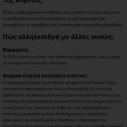
Άλλες καρδιαγγειακές παθήσεις στις οποίες το CoQ
φαίνεται
10
να επιδρά θετικά είναι η στηθάγχη, το οξύ έμφραγμα του
μυοκαρδίου, οι αρρυθμίες και η πρόπτωση μιτροειδούς βαλβίδας.
Πώς αλληλεπιδρά με άλλες ουσίες;
Βαρφαρίνη
Το CoQ
ανταγωνίζεται την δράση της βαρφαρίνης, μιας ουσίας
10
με ισχυρές αντιπηκτικές ιδιότητες.
Φαρμακολογική κατηγορία στατίνες
Ο οργανισμός μπορεί να συνθέσει ορισμένες ποσότητες CoQ
10
στο συκώτι όπου παράγεται και η χοληστερόλη. Οι στατίνες
εμποδίζουν την παραγωγή των ενζύμων που απαιτούνται για την
σύνθεση της χοληστερόλης και αναστέλλουν τον σχηματισμό του
συνενζύμου Q
. Συνεπώς, οι ασθενείς που προσλαμβάνουν
10
στατίνες για μεγάλο χρονικό διάστημα έχουν υψηλότερες
απαιτήσεις σε συνένζυμο Q
. Επιπλέον, η πρόσληψη του
10
συνενζύμου Q
μπορεί να ανακουφίσει από την μυοπάθεια (μυϊκή