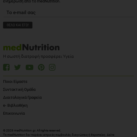
ενημέρωση από το medNutrition.
Η σωστή διατροφή προσφέρει Υγεία
Ποιοι Είμαστε
Συντακτική Ομάδα
Διαιτολογικά Γραφεία
e- Βιβλιοθήκη
Επικοινωνία
© 2026 medNutrition.gr. All rights reserved.
Το medNutrition δεν παρέχει ιατρικές συμβουλές, διαγνώσεις ή θεραπείες.
Δείτε