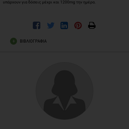
υπάρχουν για δόσεις μέχρι και 1200mg την ημέρα.
ΒΙΒΛΙΟΓΡΑΦΙΑ
NIH (National Institutes of Health): Coenzyme Q
(CoQ
).
10
10
URL:
https://nccih.nih.gov/sites/nccam.nih.gov/files/Coenzyme_Q10_1
08-2015.pdf
Μανουσάκης ΓΕ (2008). ‘Συμπληρώματα Διατροφής – Όλα
όσα πρέπει να ξέρετε’. 1η Έκδοση. ISBN: 978-960-930525-9
Folkers K, Littarru GP, Ho L, et al. Evidence for a deficiency of
coenzyme Q10 in human heart disease. Int Z Vitaminforsch
1970;40:380-390.