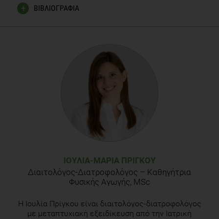
ΒΙΒΛΙΟΓΡΑΦΙΑ
Lawrence, E. A., Gary, J. B., Michael, J. B. and Shala, E. D.
(2000).
ACSM’s Guidelines for Exercise Testing and
Prescription.
(K. Ταξιλδάρης, Α. Τζιαμουρτας. Ι. Φατούρος
επιμέλεια για την ελληνική έκδοση). Αθήνα: Αθλότυπο
Πωλίνα Σ., (2017).
Η εφαρμογή ασκήσεων σταθεροποίησης
της σπονδυλικής στήλης-λεκάνης (εφαρμογή ασκήσεων
pilates
), στην ιδιοδεκτικότητα, (έμμεση αξιολόγηση) των
κάτω άκρων
. Δημοκρίτειο Πανεπιστήμιο Θράκης.
Available at:
https://en.wikipedia.org/wiki/Pilates
Σημειώσεις pilates, grafts 2009
ΙΟΥΛΊΑ-ΜΑΡΊΑ ΠΡΊΓΚΟΥ
Διαιτολόγος-Διατροφολόγος – Καθηγήτρια
Dennis Kennedy,Sian Williams,Dominique Jansen, Pilates for
Φυσικής Αγωγής, MSc
beginners, New York 2012
Η Ιουλία Πρίγκου είναι διαιτολόγος-διατροφολόγος
με μεταπτυχιακή εξειδίκευση από την Ιατρική