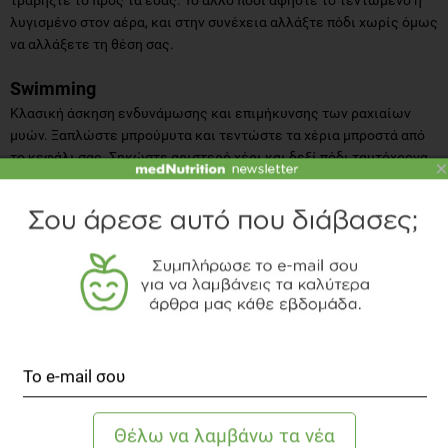
λυγισμένο στον αέρα, και στην συνέχεια αλλάξτε πόδι χωρίς όμως
να αλλάξετε τη θέση σας.
Swimming
Κλασική άσκηση ενδυνάμωσης και επιμήκυνσης των ραχιαίων
μυών. Ξαπλώστε μπρούμυτα και τεντώστε τα χέρια μπροστά από
το κεφάλι σας. Σηκώστε αριστερό χέρι και δεξί πόδι ταυτόχρονα
×
και τεντώστε όσο μπορείτε προς τα μπροστά και προς τα πίσω
ανάλογα. Επαναλάβετε με το άλλο χέρι-πόδι προσπαθώντας να μην
ζορίζετε τον αυχένα και έχοντας το κεφάλι στην ευθεία με τον
αυχένα.
Διάταση της γάτας
Διατείνετε τη σπονδυλική σας στήλη, ξεκουράζοντας ταυτόχρονα
τη μέση σας. Ξαπλώστε όπως η γάτα μπρούμυτα στα γόνατά σας,
και κουνήστε τη μέση σας προς τα πάνω και προς τα κάτω, σαν να
είστε μία γάτα που τεντώνεται. Προσοχή να μην αλλάζει θέση η
λεκάνη και το κεφάλι σας.
Reformer