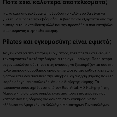
Πότε έχει καλύτερα αποτελέσματα;
Για να έχει αποτελέσματα η μέθοδος το καλύτερο θα είναι να
γίνεται 2-4 φορές την εβδομάδα. Βέβαια πάντα εξαρτάται από την
εμπειρία του εκπαιδευτή αλλά και την προσπάθεια που καταβάλει
ο ασκούμενος στην κάθε άσκηση.
Pilates
και εγκυμοσύνη: είναι εφικτό;
Αν γενικότερα στο επιτρέψει ο γιατρός τότε πρέπει να εντάξεις
την γυμναστική κατά την διάρκεια της εγκυμοσύνης. Παλαιότερα
οι γυναικολόγοι σύστηναν στις εγκύους να ξεκουράζονται όσο πιο
πολύ μπορούν, οι σοβαρές όμως επιπτώσεις της καθιστικής ζωής
η οποία έχει σαν συνέπεια την υπερβολική αύξηση βάρους πολλές
φορές οδηγεί σε επιπλοκές, όπως ο διαβήτης κύησης. Τα
παραπάνω υποστηρίζονται από τον Raul Artal, MD, Καθηγητή της
Μαιευτικής ο οποίος υπήρξε ένας από τους επιστήμονες που
κατάρτισαν τις οδηγίες για άσκηση στην εγκυμοσύνη που
εξέδωσε το Αμερικάνικο Κολλέγιο Μαιευτήρων Γυναικολόγων.