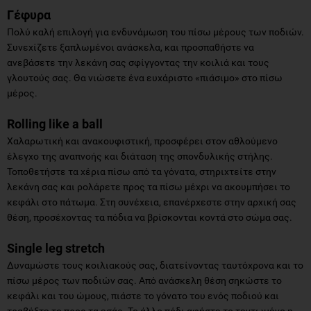
Γέφυρα
Πολύ καλή επιλογή για ενδυνάμωση του πίσω μέρους των ποδιών.
Συνεχίζετε ξαπλωμένοι ανάσκελα, και προσπαθήστε να
ανεβάσετε την λεκάνη σας σφίγγοντας την κοιλιά και τους
γλουτούς σας. Θα νιώσετε ένα ευχάριστο «πιάσιμο» στο πίσω
μέρος.
Rolling like a ball
Χαλαρωτική και ανακουφιστική, προσφέρει στον αθλούμενο
έλεγχο της αναπνοής και διάταση της σπονδυλικής στήλης.
Τοποθετήστε τα χέρια πίσω από τα γόνατα, στηριχτείτε στην
λεκάνη σας και ρολάρετε προς τα πίσω μέχρι να ακουμπήσει το
κεφάλι στο πάτωμα. Στη συνέχεια, επανέρχεστε στην αρχική σας
θέση, προσέχοντας τα πόδια να βρίσκονται κοντά στο σώμα σας.
Single leg stretch
Δυναμώστε τους κοιλιακούς σας, διατείνοντας ταυτόχρονα και το
πίσω μέρος των ποδιών σας. Από ανάσκελη θέση σηκώστε το
κεφάλι και του ώμους, πιάστε το γόνατο του ενός ποδιού και
τραβήξτε το προς τα εσάς. Το άλλο πόδι αφήστε το τεντωμένο η