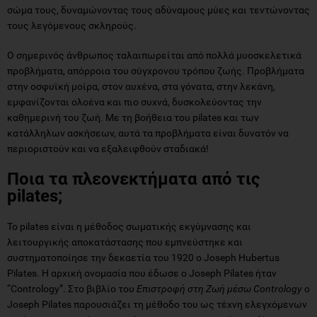
σώμα τους, δυναμώνοντας τους αδύναμους μύες και τεντώνοντας
τους λεγόμενους σκληρούς.
Ο σημερινός άνθρωπος ταλαιπωρείται από πολλά μυοσκελετικά
προβλήματα, απόρροια του σύγχρονου τρόπου ζωής. Προβλήματα
στην οσφυϊκή μοίρα, στον αυχένα, στα γόνατα, στην λεκάνη,
εμφανίζονται ολοένα και πιο συχνά, δυσκολεύοντας την
καθημερινή του ζωή. Με τη βοήθεια του pilates και των
κατάλληλων ασκήσεων, αυτά τα προβλήματα είναι δυνατόν να
περιοριστούν και να εξαλειφθούν σταδιακά!
Ποια τα πλεονεκτήματα από τις
pilates
;
Το pilates είναι η μέθοδος σωματικής εκγύμνασης και
λειτουργικής αποκατάστασης που εμπνεύστηκε και
συστηματοποίησε την δεκαετία του 1920 ο Joseph Hubertus
Pilates. Η αρχική ονομασία που έδωσε ο Joseph Pilates ήταν
“Contrology”. Στο βιβλίο του
Επιστροφή στη Ζωή μέσω
Contrology
ο
Joseph Pilates παρουσιάζει τη μέθοδο του ως τέχνη ελεγχόμενων