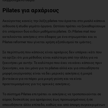
Pilates
για αρχάριους
Ακούγοντας κανείς την λέξη pilates του έρχεται στο μυαλό κάποια
αίθουσα ή studio γεμάτο όργανα. Ωστόσο πρέπει να ξεκαθαρίσουμε
ότι υπάρχουν δυο ειδών μαθήματα pilates. Οι Pilates mat που
εκτελούνται ασκήσεις στο έδαφος με ένα στρωματάκι και οι
Pilates reformer που γίνεται χρήση εξοπλισμού πχ ιμάντες.
Σε περίπτωση που κάποιος είναι αρχάριος δεν υπάρχει κάτι που
να ορίζει ότι μια μέθοδος είναι καλύτερη από την άλλη για να
ξεκινήσει με αυτήν. Το καλύτερο που έχει να κάνει κάποιος πριν
ξεκινήσει, και όχι μόνο για το pilates αλλά και για οποιαδήποτε
μορφή εκγύμνασης είναι να δει μερικές ασκήσεις ή μικρά
βιντεάκια για να πάρει μια μικρή γεύση και να είναι
προετοιμασμένος για τις αρχικές ασκήσεις.
Tο σύστημα Pilates επιτρέπει οι ασκήσεις να τροποποιούνται σε
εύρος δυσκολίας για αρχάριους έως προχωρημένους ή σε
οποιοδήποτε άλλο επίπεδο, καθώς και από άποψη συγκεκριμένων