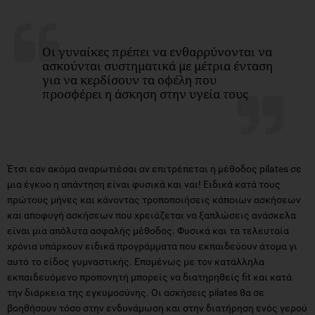
Οι γυναίκες πρέπει να ενθαρρύνονται να
ασκούνται συστηματικά με μέτρια ένταση
για να κερδίσουν τα οφέλη που
προσφέρει η άσκηση στην υγεία τους
Έτσι εαν ακόμα αναρωτιέσαι αν επιτρέπεται η μέθοδος pilates σε
μια έγκυο η απάντηση είναι φυσικά και ναι! Ειδικά κατά τους
πρώτους μήνες και κάνοντας τροποποιήσεις κάποιων ασκήσεων
και αποφυγή ασκήσεων που χρειάζεται να ξαπλώσεις ανάσκελα
είναι μια απόλυτα ασφαλής μέθοδος. Φυσικά και τα τελευταία
χρόνια υπάρχουν ειδικά προγράμματα που εκπαιδεύουν άτομα γι
αυτό το είδος γυμναστικής. Επομένως με τον κατάλληλα
εκπαιδευόμενο προπονητή μπορείς να διατηρηθείς fit και κατά
την διάρκεια της εγκυμοσύνης. Οι ασκήσεις pilates θα σε
βοηθήσουν τόσο στην ενδυνάμωση και στην διατήρηση ενός γερού