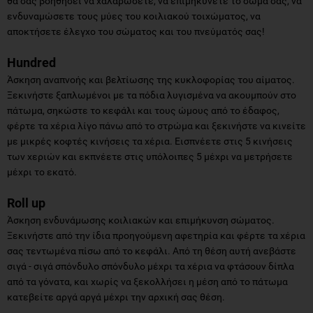
θα σας βοηθήσει να χαλαρώσετε, να επιμηκύνετε το σώμα σας, να
ενδυναμώσετε τους μύες του κοιλιακού τοιχώματος, να
αποκτήσετε έλεγχο του σώματος και του πνεύματός σας!
Hundred
Άσκηση αναπνοής και βελτίωσης της κυκλοφορίας του αίματος.
Ξεκινήστε ξαπλωμένοι με τα πόδια λυγισμένα να ακουμπούν στο
πάτωμα, σηκώστε το κεφάλι και τους ώμους από το έδαφος,
φέρτε τα χέρια λίγο πάνω από το στρώμα και ξεκινήστε να κινείτε
με μικρές κοφτές κινήσεις τα χέρια. Εισπνέετε στις 5 κινήσεις
των χεριών και εκπνέετε στις υπόλοιπες 5 μέχρι να μετρήσετε
μέχρι το εκατό.
Roll up
Άσκηση ενδυνάμωσης κοιλιακών και επιμήκυνση σώματος.
Ξεκινήστε από την ίδια προηγούμενη αφετηρία και φέρτε τα χέρια
σας τεντωμένα πίσω από το κεφάλι. Από τη θέση αυτή ανεβάστε
σιγά - σιγά σπόνδυλο σπόνδυλο μέχρι τα χέρια να φτάσουν δίπλα
από τα γόνατα, και χωρίς να ξεκολλήσει η μέση από το πάτωμα
κατεβείτε αργά αργά μέχρι την αρχική σας θέση.