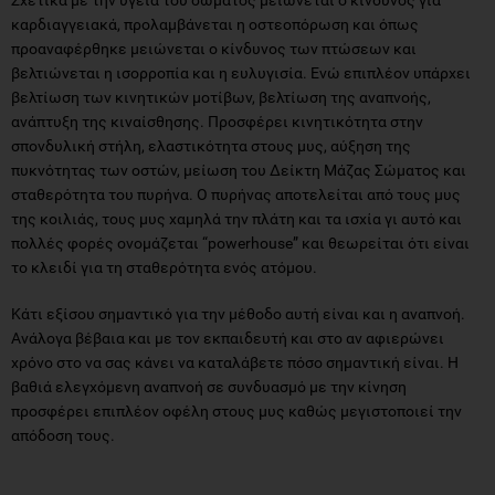
καρδιαγγειακά, προλαμβάνεται η οστεοπόρωση και όπως
προαναφέρθηκε μειώνεται ο κίνδυνος των πτώσεων και
βελτιώνεται η ισορροπία και η ευλυγισία. Ενώ επιπλέον υπάρχει
βελτίωση των κινητικών μοτίβων, βελτίωση της αναπνοής,
ανάπτυξη της κιναίσθησης. Προσφέρει κινητικότητα στην
σπονδυλική στήλη, ελαστικότητα στους μυς, αύξηση της
πυκνότητας των οστών, μείωση του Δείκτη Μάζας Σώματος και
σταθερότητα του πυρήνα. Ο πυρήνας αποτελείται από τους μυς
της κοιλιάς, τους μυς χαμηλά την πλάτη και τα ισχία γι αυτό και
πολλές φορές ονομάζεται “powerhouse” και θεωρείται ότι είναι
το κλειδί για τη σταθερότητα ενός ατόμου.
Κάτι εξίσου σημαντικό για την μέθοδο αυτή είναι και η αναπνοή.
Ανάλογα βέβαια και με τον εκπαιδευτή και στο αν αφιερώνει
χρόνο στο να σας κάνει να καταλάβετε πόσο σημαντική είναι. Η
βαθιά ελεγχόμενη αναπνοή σε συνδυασμό με την κίνηση
προσφέρει επιπλέον οφέλη στους μυς καθώς μεγιστοποιεί την
απόδοση τους.