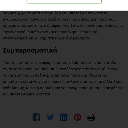
Το πιο γνωστό όργανο της μεθόδου pilates, προσφέρει πολλές
ασκήσεις, με τεράστια ποικιλία και αποτελεσματικότητα.
Ενσωματώνει πάνω του σχεδόν όλες τις απλές ασκήσεις που
πραγματοποιούνται στο έδαφος (mat) και -σε συνδυασμό πάντα με
την αναπνοή- βοηθά να είναι η προπόνηση, πέρα από
αποτελεσματική, ευχάριστη και ενδιαφέρουσα.
Συμπερασματικά
Τελειώνοντας την αναφορά κάποιων βασικών τεχνικών, καλό
είναι να τονιστεί και πάλι πως ανεξάρτητα από τον αριθμό των
ασκήσεων της μεθόδου pilates, αυτό που είναι ιδιαίτερα
σημαντικό είναι να γίνει η σωστή επιλογή από τους κατάλληλους
ανθρώπους, ώστε η προπόνηση να πραγματοποιείται με ασφάλεια
και αποτελεσματικότητα!