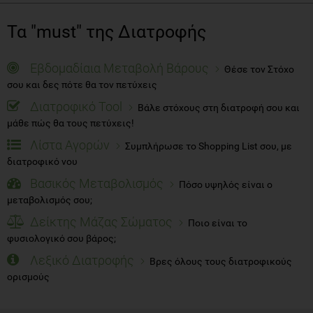
Τα "must" της Διατροφής
Εβδομαδίαια Μεταβολή Βάρους
Θέσε τον Στόχο
σου και δες πότε θα τον πετύχεις
Διατροφικό Tool
Βάλε στόχους στη διατροφή σου και
μάθε πώς θα τους πετύχεις!
Λίστα Αγορών
Συμπλήρωσε το Shopping List σου, με
διατροφικό νου
Βασικός Μεταβολισμός
Πόσο υψηλός είναι ο
μεταβολισμός σου;
Δείκτης Μάζας Σώματος
Ποιο είναι το
φυσιολογικό σου βάρος;
Λεξικό Διατροφής
Βρες όλους τους διατροφικούς
ορισμούς