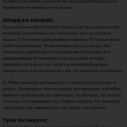
κινήσεων, που πρέπει να φαίνονται σαν μια προπόνηση (όχι μια
θεραπεία) όταν εκδηλώνονται σωστά
Δύναμη και ευλιγισία
Είναι μια τεχνική βελτίωση της δύναμης και της ευλυγισίας που
συνδυάζει τη φιλοσοφία των Ανατολικών και των Δυτικών
χωρών. Σ’ ένα τυπικό μάθημα pilates διάρκειας 45’ λεπτών έχεις
πολλά να αποκτήσεις. Θα προπονήσεις όλους τους μυς σου
ενισχύοντας παράλληλα τον συνολικό σου συντονισμό. Ενώ
μακροπρόθεσμα θα αποκτήσεις ένα γερό μυϊκό σύστημα
αποτρέποντας μ αυτόν τον τρόπο την πρόκληση διαφόρων
τραυματισμών ενώ θα ενισχύσεις και την ισορροπία του σώματος.
Oι Pilates έχουν σαν φιλοσοφία ότι «το σώμα ελέγχεται από το
μυαλό». Τα επιμέρους πλεονεκτήματα που προσφέρει η μέθοδος
αφορούν την βελτίωση της ευλυγισίας, της δύναμης, της αντοχής
των μυών, της ισορροπίας, της ιδιοδεκτικότητας, της σύστασης
της στάσης, της εμφάνισης και της υγείας του σώματος.
Υγεία του σώματος
Σχετικά με την υγεία του σώματος μειώνεται ο κίνδυνος για