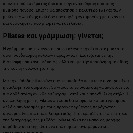
σκελετικού συτήματος όσο και στην ανακούφιση από τους
μυϊκούς πόνους. Επίσης θα αποκτήσεις καλύτερο έλεγχο των
μυών της λεκάνης ενώ όσο προχωρά η εγκυμοσύνη μειώνονται
και οι ασκήσεις που μπορεί να εκτελέσει.
Pilates
και γράμμωση: γίνεται;
Η γράμμωση με την έννοια που ο καθένας την έχει στο μυαλό του
είναι συνδυασμός πολλών παραγόντων. Σχετίζεται με την
διατροφή που κάνει κάποιος, αλλά και με την προπόνηση το είδος
της και την συχνότητα της.
Με την μέθοδο pilates ένα από τα οποία θα πετύχετε σίγουρα είναι
η σμίλεψη του σώματος. Θα νιώσετε το σώμα σας να αποκτάει μια
πιο ορθή στάση ενώ θα ευθυγραμμιστεί και η σπονδυλική στήλη. Η
ενασχόληση με τις Pilates σίγουρα θα επιφέρει κάποια γράμμωση
αλλά ο συνδυασμός με τους προαναφερθέντες παράγοντες
σίγουρα είναι πιο αποτελεσματικός. Έτσι χρειάζεται το τρίπτυχο
της διατροφής, της μεθόδου pilates αλλά και κάποιας μορφής
αερόβιας άσκησης ώστε να αποκτήσεις ονειρεμένο και
ισορροπημένο σώμα!