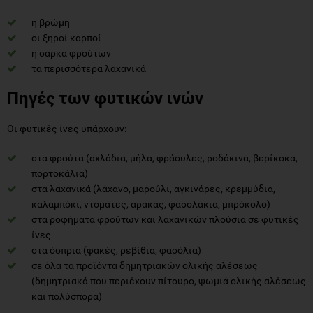
η βρώμη
οι ξηροί καρποί
η σάρκα φρούτων
τα περισσότερα λαχανικά
Πηγές των φυτικών ινών
Οι φυτικές ίνες υπάρχουν:
στα φρούτα (αχλάδια, μήλα, φράουλες, ροδάκινα, βερίκοκα,
πορτοκάλια)
στα λαχανικά (λάχανο, μαρούλι, αγκινάρες, κρεμμύδια,
καλαμπόκι, ντομάτες, αρακάς, φασολάκια, μπρόκολο)
στα ροφήματα φρούτων και λαχανικών πλούσια σε φυτικές
ίνες
στα όσπρια (φακές, ρεβίθια, φασόλια)
σε όλα τα προϊόντα δημητριακών ολικής αλέσεως
(δημητριακά που περιέχουν πίτουρο, ψωμιά ολικής αλέσεως
και πολύσπορα)