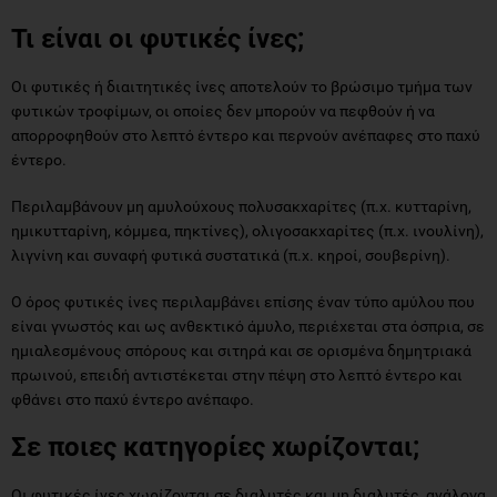
Τι είναι οι φυτικές ίνες;
Οι φυτικές ή διαιτητικές ίνες αποτελούν το βρώσιμο τμήμα των
φυτικών τροφίμων, οι οποίες δεν μπορούν να πεφθούν ή να
απορροφηθούν στο λεπτό έντερο και περνούν ανέπαφες στο παχύ
έντερο.
Περιλαμβάνουν μη αμυλούχους πολυσακχαρίτες (π.χ. κυτταρίνη,
ημικυτταρίνη, κόμμεα, πηκτίνες), ολιγοσακχαρίτες (π.χ. ινουλίνη),
λιγνίνη και συναφή φυτικά συστατικά (π.χ. κηροί, σουβερίνη).
Ο όρος φυτικές ίνες περιλαμβάνει επίσης έναν τύπο αμύλου που
είναι γνωστός και ως ανθεκτικό άμυλο, περιέχεται στα όσπρια, σε
ημιαλεσμένους σπόρους και σιτηρά και σε ορισμένα δημητριακά
πρωινού, επειδή αντιστέκεται στην πέψη στο λεπτό έντερο και
φθάνει στο παχύ έντερο ανέπαφο.
Σε ποιες κατηγορίες χωρίζονται;
Οι φυτικές ίνες χωρίζονται σε διαλυτές και μη διαλυτές, ανάλογα