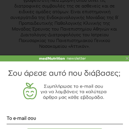
γραφείο στη Νέα Σμύρνη όπου δίνει τις
διατροφικές συμβουλές της σε ασθενείς και σε
ειδικές ομάδες ατόμων. Είναι επιστημονική
συνεργάτιδα της Ενδοκρινολογικής Μονάδας της Β'
Προπαιδευτικής Παθολογικής Κλινικής της
Μονάδας Έρευνας του Πανεπιστημίου Αθηνών και
Διαιτολόγος-Διατροφολόγος του Ιατρείου
Παχυσαρκίας του Πανεπιστημιακού Γενικού
Νοσοκομείου «Αττικόν».
×
Γνωρίστε την αρθογράφο
Δείτε το διαιτολογικό γραφείο
TOPICS
ΚΑΡΔΙΑΓΓΕΙΑΚΑ
ΦΥΤΙΚΕΣ ΙΝΕΣ
ΔΙΑΤΡΟΦΗ