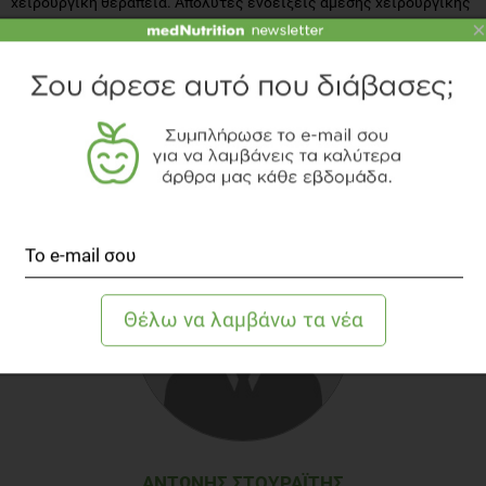
χειρουργική θεραπεία. Απόλυτες ενδείξεις άμεσης χειρουργικής
×
αποσυμπίεσης είναι τα σοβαρά νευρολογικά ελλείμματα λόγω
πίεσης νωτιαίου μυελού ή ρίζας.
ΑΝΤΏΝΗΣ ΣΤΟΥΡΑΪ́ΤΗΣ