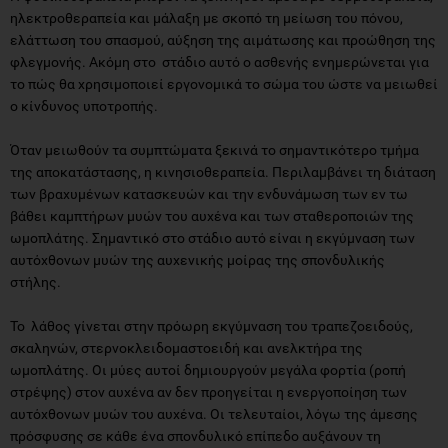
ηλεκτροθεραπεία και μάλαξη με σκοπό τη μείωση του πόνου,
ελάττωση του σπασμού, αύξηση της αιμάτωσης και προώθηση της
φλεγμονής. Ακόμη στο στάδιο αυτό ο ασθενής ενημερώνεται για
το πώς θα χρησιμοποιεί εργονομικά το σώμα του ώστε να μειωθεί
ο κίνδυνος υποτροπής.
Όταν μειωθούν τα συμπτώματα ξεκινά το σημαντικότερο τμήμα
της αποκατάστασης, η κινησιοθεραπεία. Περιλαμβάνει τη διάταση
των βραχυμένων κατασκευών και την ενδυνάμωση των εν τω
βάθει καμπτήρων μυών του αυχένα και των σταθεροποιών της
ωμοπλάτης. Σημαντικό στο στάδιο αυτό είναι η εκγύμναση των
αυτόχθονων μυών της αυχενικής μοίρας της σπονδυλικής
στήλης.
Το λάθος γίνεται στην πρόωρη εκγύμναση του τραπεζοειδούς,
σκαληνών, στερνοκλειδομαστοειδή και ανελκτήρα της
ωμοπλάτης. Οι μύες αυτοί δημιουργούν μεγάλα φορτία (ροπή
στρέψης) στον αυχένα αν δεν προηγείται η ενεργοποίηση των
αυτόχθονων μυών του αυχένα. Οι τελευταίοι, λόγω της άμεσης
πρόσφυσης σε κάθε ένα σπονδυλικό επίπεδο αυξάνουν τη