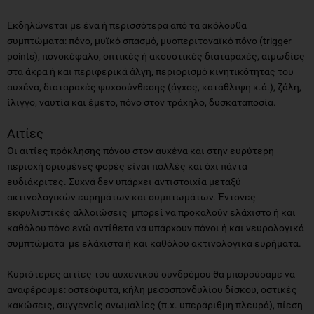
Εκδηλώνεται με ένα ή περισσότερα από τα ακόλουθα
συμπτώματα: πόνο, μυϊκό σπασμό, μυοπεριτοναϊκό πόνο (trigger
points), πονοκέφαλο, οπτικές ή ακουστικές διαταραχές, αιμωδίες
στα άκρα ή και περιφερικά άλγη, περιορισμό κινητικότητας του
αυχένα, διαταραχές ψυχοσύνθεσης (άγχος, κατάθλιψη κ.ά.), ζάλη,
ίλιγγο, ναυτία και έμετο, πόνο στον τράχηλο, δυσκαταποσία.
Aιτίες
Οι αιτίες πρόκλησης πόνου στον αυχένα και στην ευρύτερη
περιοχή ορισμένες φορές είναι πολλές και όχι πάντα
ευδιάκριτες. Συχνά δεν υπάρχει αντιστοιχία μεταξύ
ακτινολογικών ευρημάτων και συμπτωμάτων. Έντονες
εκφυλιστικές αλλοιώσεις μπορεί να προκαλούν ελάχιστο ή και
καθόλου πόνο ενώ αντίθετα να υπάρχουν πόνοι ή και νευρολογικά
συμπτώματα με ελάχιστα ή και καθόλου ακτινολογικά ευρήματα.
Κυριότερες αιτίες του αυχενικού συνδρόμου θα μπορούσαμε να
αναφέρουμε: οστεόφυτα, κήλη μεσοσπονδυλίου δίσκου, οστικές
κακώσεις, συγγενείς ανωμαλίες (π.χ. υπεράριθμη πλευρά), πίεση