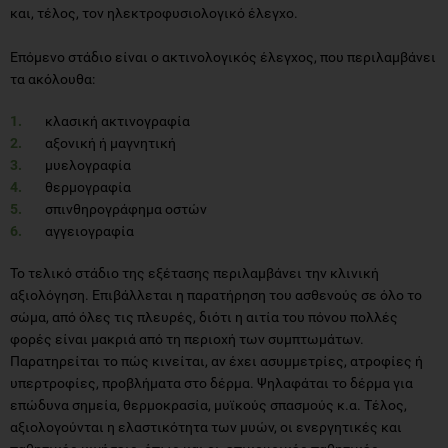
και, τέλος, τον ηλεκτροφυσιολογικό έλεγχο.
Επόμενο στάδιο είναι ο ακτινολογικός έλεγχος, που περιλαμβάνει
τα ακόλουθα:
κλασική ακτινογραφία
αξονική ή μαγνητική
μυελογραφία
θερμογραφία
σπινθηρογράφημα οστών
αγγειογραφία
Το τελικό στάδιο της εξέτασης περιλαμβάνει την κλινική
αξιολόγηση. Επιβάλλεται η παρατήρηση του ασθενούς σε όλο το
σώμα, από όλες τις πλευρές, διότι η αιτία του πόνου πολλές
φορές είναι μακριά από τη περιοχή των συμπτωμάτων.
Παρατηρείται το πώς κινείται, αν έχει ασυμμετρίες, ατροφίες ή
υπερτροφίες, προβλήματα στο δέρμα. Ψηλαφάται το δέρμα για
επώδυνα σημεία, θερμοκρασία, μυϊκούς σπασμούς κ.α. Τέλος,
αξιολογούνται η ελαστικότητα των μυών, οι ενεργητικές και