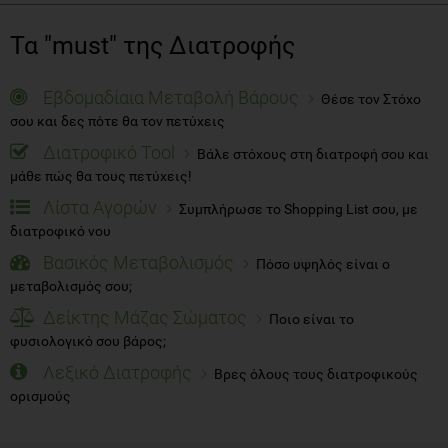
Τα "must" της Διατροφής
Εβδομαδίαια Μεταβολή Βάρους
Θέσε τον Στόχο
σου και δες πότε θα τον πετύχεις
Διατροφικό Tool
Βάλε στόχους στη διατροφή σου και
μάθε πώς θα τους πετύχεις!
Λίστα Αγορών
Συμπλήρωσε το Shopping List σου, με
διατροφικό νου
Βασικός Μεταβολισμός
Πόσο υψηλός είναι ο
μεταβολισμός σου;
Δείκτης Μάζας Σώματος
Ποιο είναι το
φυσιολογικό σου βάρος;
Λεξικό Διατροφής
Βρες όλους τους διατροφικούς
ορισμούς