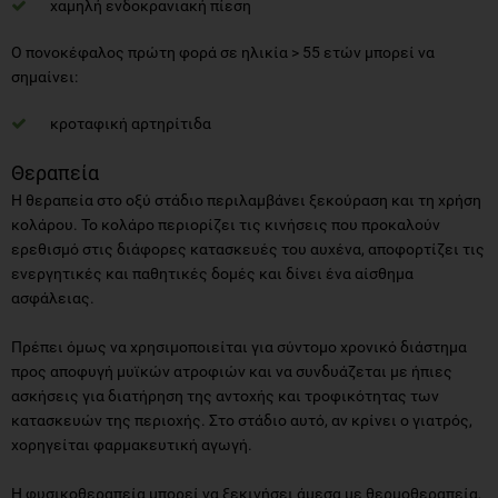
χαμηλή ενδοκρανιακή πίεση
Ο πονοκέφαλος πρώτη φορά σε ηλικία > 55 ετών μπορεί να
σημαίνει:
κροταφική αρτηρίτιδα
Θεραπεία
Η θεραπεία στο οξύ στάδιο περιλαμβάνει ξεκούραση και τη χρήση
κολάρου. Το κολάρο περιορίζει τις κινήσεις που προκαλούν
ερεθισμό στις διάφορες κατασκευές του αυχένα, αποφορτίζει τις
ενεργητικές και παθητικές δομές και δίνει ένα αίσθημα
ασφάλειας.
Πρέπει όμως να χρησιμοποιείται για σύντομο χρονικό διάστημα
προς αποφυγή μυϊκών ατροφιών και να συνδυάζεται με ήπιες
ασκήσεις για διατήρηση της αντοχής και τροφικότητας των
κατασκευών της περιοχής. Στο στάδιο αυτό, αν κρίνει ο γιατρός,
χορηγείται φαρμακευτική αγωγή.
Η φυσικοθεραπεία μπορεί να ξεκινήσει άμεσα με θερμοθεραπεία,