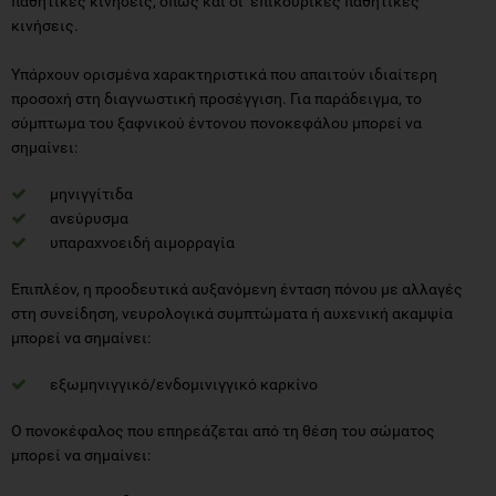
παθητικές κινήσεις, όπως και οι επικουρικές παθητικές
κινήσεις.
Υπάρχουν ορισμένα χαρακτηριστικά που απαιτούν ιδιαίτερη
προσοχή στη διαγνωστική προσέγγιση. Για παράδειγμα, το
σύμπτωμα του ξαφνικού έντονου πονοκεφάλου μπορεί να
σημαίνει:
μηνιγγίτιδα
ανεύρυσμα
υπαραχνοειδή αιμορραγία
Επιπλέον, η προοδευτικά αυξανόμενη ένταση πόνου με αλλαγές
στη συνείδηση, νευρολογικά συμπτώματα ή αυχενική ακαμψία
μπορεί να σημαίνει:
εξωμηνιγγικό/ενδομινιγγικό καρκίνο
Ο πονοκέφαλος που επηρεάζεται από τη θέση του σώματος
μπορεί να σημαίνει: