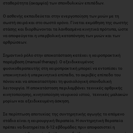
σταθερότητα (ακαμψία) των σπονδυλικών επιπέδων.
Ο ασθενής εκπαιδεύεται στην ενεργοποίηση των μυών με τη
σωστή σειρά και στο σωστό χρόνο. Γίνεται εκμάθηση της σωστής
στάσης και διορθώνονται τα λανθασμένα κινητικά πρότυπα, ώστε
να αποφεύγεται η υπερβολική καταπόνηση των μυών και των
αρθρώσεων.
Σημαντικό ρόλο στην αποκατάσταση κατέχει η χειροπρακτική
παρέμβαση (manual therapy). Ο εξειδικευμένος
φυσικοθεραπευτής στη χειροπρακτική μπορεί να εντοπίσει το
υποκινητικό ή υπερκινητικό επίπεδο, το ακριβές επίπεδο του
πόνου και να αποκαταστήσει τη φυσιολογική σπονδυλική
λειτουργία. Η αποκατάσταση περιλαμβάνει τεχνικές αρθρικής
κινητοποίησης, κινητοποίηση νευρικού ιστού, τεχνικές μαλακών
μορίων και εξειδικευμένη άσκηση.
Σε περίπτωση αποτυχίας της συντηρητικής αγωγής το επόμενο
στάδιο είναι η χειρουργική θεραπεία. Η συντηρητική θεραπεία
πρέπει να διατηρείται 6-12 εβδομάδες πριν αποφασιστεί η