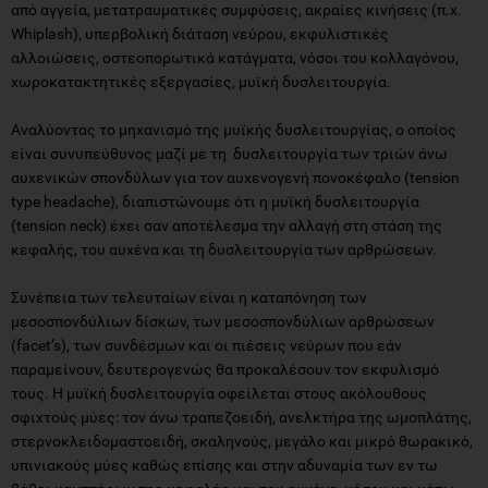
από αγγεία, μετατραυματικές συμφύσεις, ακραίες κινήσεις (π.χ.
Whiplash), υπερβολική διάταση νεύρου, εκφυλιστικές
αλλοιώσεις, οστεοπορωτικά κατάγματα, νόσοι του κολλαγόνου,
χωροκατακτητικές εξεργασίες, μυϊκή δυσλειτουργία.
Αναλύοντας το μηχανισμό της μυϊκής δυσλειτουργίας, ο οποίος
είναι συνυπεύθυνος μαζί με τη δυσλειτουργία των τριών άνω
αυχενικών σπονδύλων για τον αυχενογενή πονοκέφαλο (tension
type headache), διαπιστώνουμε ότι η μυϊκή δυσλειτουργία
(tension neck) έχει σαν αποτέλεσμα την αλλαγή στη στάση της
κεφαλής, του αυχένα και τη δυσλειτουργία των αρθρώσεων.
Συνέπεια των τελευταίων είναι η καταπόνηση των
μεσοσπονδύλιων δίσκων, των μεσοσπονδύλιων αρθρώσεων
(facet’s), των συνδέσμων και οι πιέσεις νεύρων που εάν
παραμείνουν, δευτερογενώς θα προκαλέσουν τον εκφυλισμό
τους. Η μυϊκή δυσλειτουργία οφείλεται στους ακόλουθους
σφιχτούς μύες: τον άνω τραπεζοειδή, ανελκτήρα της ωμοπλάτης,
στερνοκλειδομαστοειδή, σκαληνούς, μεγάλο και μικρό θωρακικό,
υπινιακούς μύες καθώς επίσης και στην αδυναμία των εν τω