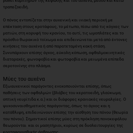
βάθει καμπτήρων της κεφαλής και του αυχένα, μέσου και κάτω
τραπεζοειδή.
Ο πόνος εντοπίζεται στην αυχενική και ινιακή περιοχή με
επέκταση στους κροτάφους, το μέτωπο, πίσω από τις κόγχες των
ματιών, στη κορυφή του κρανίου, το αυτί, τις ωμοπλάτες και το
πρόσθιο θωρακικό τοίχωμα και επιδεινώνεται μετά από έντονες
κινήσεις του αυχένα ή από παρατεταμένη κακή στάση.
Συνυπάρχουν επίσης άγχος, εύκολη κόπωση, οφθαλμοκινητικές
διαταραχές, φωνοφοβία και φωτοφοβία και μειωμένα επίπεδα
σεροτονίνης στο πλάσμα.
Μύες του αυχένα
Εξωαυχενικοί παράγοντες ενοχοποιούνται επίσης, όπως
παθήσεις των οφθαλμών (βλάβες του κερατοειδή, γλαύκωμα,
οπτική νευρίτιδα κ.α.) και οι διάφορες κρανιακές νευραλγίες. Ο
ψυχοσυναισθηματικός παράγοντας, όπως το άγχος και η
κατάθλιψη, επιδεινώνουν επίσης την αίσθηση του πόνου (θεωρία
του πόνου). Σημαντικοί επίσης μύες στη πρόκληση πονοκεφάλου
θεωρούνται και οι μασητήριοι, κυρίως σε δυσλειτουργίες της
κροταφογναθικής άρθρωσης.