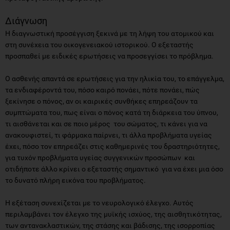
Διάγνωση
Η διαγνωστική προσέγγιση ξεκινά με τη λήψη του ατομικού και
στη συνέχεια του οικογενειακού ιστορικού. Ο εξεταστής
προσπαθεί με ειδικές ερωτήσεις να προσεγγίσει το πρόβλημα.
Ο ασθενής απαντά σε ερωτήσεις για την ηλικία του, το επάγγελμα,
τα ενδιαφέροντά του, πόσο καιρό πονάει, πότε πονάει, πώς
ξεκίνησε ο πόνος, αν οι καιρικές συνθήκες επηρεάζουν τα
συμπτώματα του, πως είναι ο πόνος κατά τη διάρκεια του ύπνου,
τι αισθάνεται και σε ποιο μέρος του σώματος, τι κάνει για να
ανακουφιστεί, τι φάρμακα παίρνει, τι άλλα προβλήματα υγείας
έχει, πόσο τον επηρεάζει στις καθημερινές του δραστηριότητες,
για τυχόν προβλήματα υγείας συγγενικών προσώπων και
οτιδήποτε άλλο κρίνει ο εξεταστής σημαντικό για να έχει μια όσο
το δυνατό πλήρη εικόνα του προβλήματος.
Η εξέταση συνεχίζεται με το νευρολογικό έλεγχο. Αυτός
περιλαμβάνει τον έλεγχο της μυϊκής ισχύος, της αισθητικότητας,
των αντανακλαστικών, της στάσης και βάδισης, της ισορροπίας