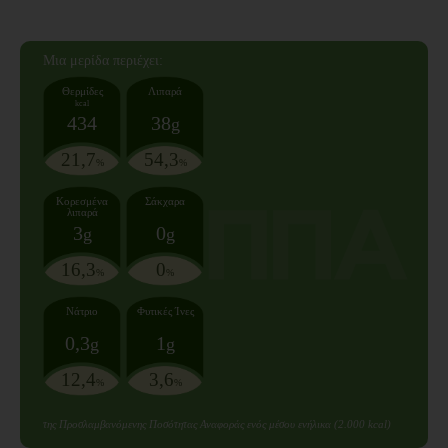
Mια μερίδα
περιέχει:
Θερμίδες
Λιπαρά
kcal
434
38
g
21,7
54,3
%
%
Κορεσμένα
Σάκχαρα
λιπαρά
3
0
g
g
16,3
0
%
%
Νάτριο
Φυτικές Ίνες
0,3
1
g
g
12,4
3,6
%
%
της Προσλαμβανόμενης Ποσότητας Αναφοράς ενός μέσου ενήλικα (2.000 kcal)