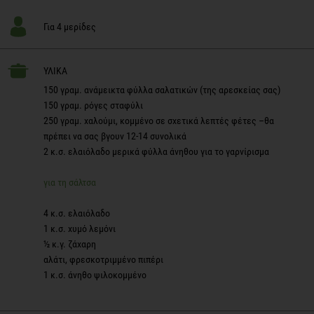
Για 4 μερίδες
ΥΛΙΚΑ
150 γραμ. ανάμεικτα φύλλα σαλατικών (της αρεσκείας σας)
150 γραμ. ρόγες σταφύλι
250 γραμ. χαλούμι, κομμένο σε σχετικά λεπτές φέτες –θα
πρέπει να σας βγουν 12-14 συνολικά
2 κ.σ. ελαιόλαδο μερικά φύλλα άνηθου για το γαρνίρισμα
για τη σάλτσα
4 κ.σ. ελαιόλαδο
1 κ.σ. χυμό λεμόνι
½ κ.γ. ζάχαρη
αλάτι, φρεσκοτριμμένο πιπέρι
1 κ.σ. άνηθο ψιλοκομμένο