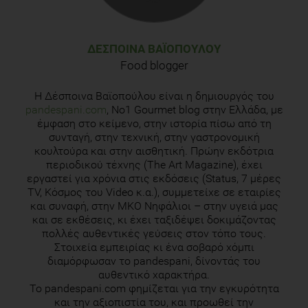
ΔΈΣΠΟΙΝΑ ΒΑΪΟΠΟΎΛΟΥ
Food blogger
Η Δέσποινα Βαϊοπούλου είναι η δημιουργός του
pandespani.com
, Νο1 Gourmet blog στην Ελλάδα, με
έμφαση στο κείμενο, στην ιστορία πίσω από τη
συνταγή, στην τεχνική, στην γαστρονομική
κουλτούρα και στην αισθητική. Πρώην εκδότρια
περιοδικού τέχνης (The Art Magazine), έχει
εργαστεί για χρόνια στις εκδόσεις (Status, 7 μέρες
TV, Κόσμος του Video κ.α.), συμμετείχε σε εταιρίες
και συναφή, στην ΜΚΟ Νηφάλιοι – στην υγειά μας
και σε εκθέσεις, κι έχει ταξιδέψει δοκιμάζοντας
πολλές αυθεντικές γεύσεις στον τόπο τους.
Στοιχεία εμπειρίας κι ένα σοβαρό χόμπι
διαμόρφωσαν το pandespani, δίνοντάς του
αυθεντικό χαρακτήρα.
Το pandespani.com φημίζεται για την εγκυρότητα
και την αξιοπιστία του, και προωθεί την