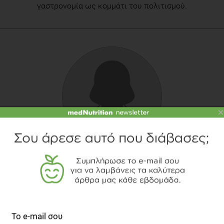
γαστρονομία ως κομμάτι του πολιτισμού.
×
ΙΩΆΝΝΑ ΜΑΣΟΎΡΑ
Διαιτολόγος-Διατροφολόγος, M.Sc.
TOPICS