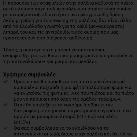
Η παρουσία των σταφυλιών στην σαλάτα καθιστά το πιάτο
αυτό πλούσια πηγή πολυφαινόλων, oι οποίες είναι ουσίες
με ισχυρή αντιοξειδωτική και αντιφλεγμονώδη δράση.
Ακόμη, η βάση για το dressing της σαλάτας δεν είναι άλλο
από το ελαιόλαδο γνωστό για τα καλά (μονοακόρεστα)
λιπαρά του και τις αντιοξειδωτικές ουσίες που μας
προστατεύουν από διάφορες ασθένειες.
Τέλος, η συνταγή αυτή μπορεί να αποτελέσει
αναμφισβήτητα ένα θρεπτικό μεσημεριανό και μπορούν να
την καταναλώσουν και μικροί και μεγάλοι.
Χρήσιμες συμβουλές
Προσωπικά θα πρόσθετα στο πιάτο μου ένα μικρό
κριθαρένιο παξιμάδι ή μια φέτα πολύσπορο ψωμί για
να ενισχύσω τις φυτικές ίνες του πιάτου και το πιάτο
μου να περιέχει από όλες τις ομάδες τροφίμων.
Όταν θα επιλέξετε το χαλούμι, διαβάστε την
διατροφική επισήμανση συγκεκριμένα αγοράστε ένα
προϊόν με μειωμένα λιπαρά (≤17.5%) και αλάτι
(≤1.5%).
Θα σας συμβούλευα να το ελαιόλαδο να το
καταναλώνεται ωμό, όπως στην σαλάτα και όχι να το