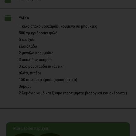
ΥΛΙΚΑ
1 κιλό άπαχο μοσχαράκι κομμένο σε μπουκιές
500 γρ κριθαράκι ψιλό
5 κ.σ ξύδι
ελαιόλαδο
2 μεγάλα κρεμμύδια
3 σκελίδες σκόρδο
3 κ.σ μουστάρδα πικάντικη
αλάτι, πιπέρι
150 ml λευκό κρασί (προαιρετικά)
θυμάρι
2 λεμόνια χυμό και ξύσμα (προτιμήστε βιολογικά και ακέρωτα )
Mια μερίδα
περιέχει: