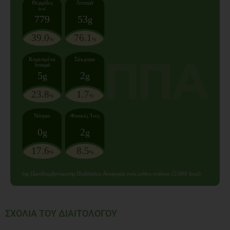
Θερμίδες
Λιπαρά
kcal
779
53
g
39.0
76.1
%
%
Κορεσμένα
Σάκχαρα
λιπαρά
5
2
g
g
23.8
1.7
%
%
Νάτριο
Φυτικές Ίνες
0
2
g
g
17.6
8.5
%
%
της Προσλαμβανόμενης Ποσότητας Αναφοράς ενός μέσου ενήλικα (2.000 kcal)
ΣΧΟΛΙΑ ΤΟΥ ΔΙΑΙΤΟΛΟΓΟΥ