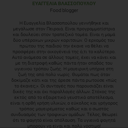
ΕΥΑΓΓΕΛΊΑ ΒΛΑΣΣΟΠΟΎΛΟΥ
Food blogger
Η Ευαγγελία Βλασσοπούλου γεννήθηκε και
μεγάλωσε στον Πειραιά. Είναι προγραμματίστρια
και δουλεύει στον τραπεζικό τομέα. Είναι η μαμά
δύο υπέροχων μικρών κοριτσιών. Ο ερχομός του
πρώτου της παιδιού την έκανε να θέλει να
προσφέρει στην οικογένειά της ό,τι το καλύτερο.
Αυτό ανάμεσα σε άλλους τομείς, έχει να κάνει και
με τη διατροφή καθώς πάντα ήταν οπαδός του
υγιεινού τρόπου ζωής. Η μαγειρική υπήρχε στη
ζωή της από πολύ νωρίς. Θυμάται πως όταν
δοκίμαζε κάτι και της άρεσε πάντα ρωτούσε «πώς
το έκανες;». Οι συνταγές που παρουσιάζει είναι
δικές της και όχι παραλλαγές άλλων. Στόχος της
εκτός από το εξαιρετικό γευστικό αποτέλεσμα,
είναι η ορθή χρήση υλικών, ο εύκολος και γρήγορος
τρόπος μαγειρέματος καθώς και ο σωστός
συνδυασμός των τροφικών ομάδων. Τέλος, θεωρεί
ότι το φαγητό είναι απόλαυση. Τα υγιεινά φαγητά
μπορούν να είναι και πολύ νόστιμα!