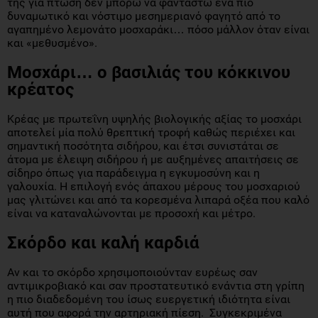
της για πτώση δεν μπορώ να φανταστώ ένα πιο
δυναμωτικό και νόστιμο μεσημεριανό φαγητό από το
αγαπημένο λεμονάτο μοσχαράκι… πόσο μάλλον όταν είναι
και «μεθυσμένο».
Μοσχάρι… ο βασιλιάς του κόκκινου
κρέατος
Κρέας με πρωτεΐνη υψηλής βιολογικής αξίας το μοσχάρι
αποτελεί μία πολύ θρεπτική τροφή καθώς περιέχει και
σημαντική ποσότητα σιδήρου, και έτσι συνιστάται σε
άτομα με έλειψη σιδήρου ή με αυξημένες απαιτήσεις σε
σίδηρο όπως για παράδειγμα η εγκυμοσύνη και η
γαλουχία. Η επιλογή ενός άπαχου μέρους του μοσχαριού
μας γλιτώνει και από τα κορεσμένα λιπαρά οξέα που καλό
είναι να καταναλώνονται με προσοχή και μέτρο.
Σκόρδο και καλή καρδιά
Αν και το σκόρδο χρησιμοποιούνταν ευρέως σαν
αντιμικροβιακό και σαν προστατευτικό ενάντια στη γρίπη
η πιο διαδεδομένη του ίσως ευεργετική ιδιότητα είναι
αυτή που αφορά την αρτηριακή πίεση. Συγκεκριμένα