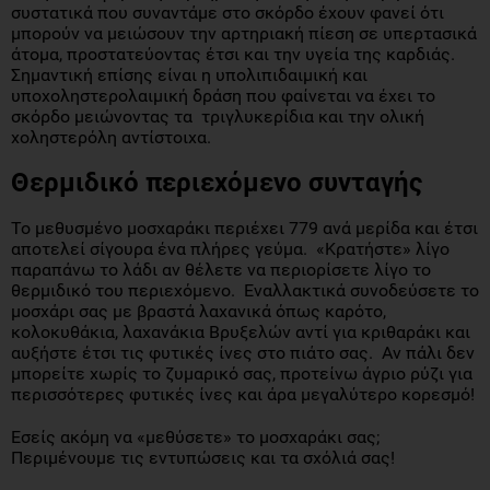
συστατικά που συναντάμε στο σκόρδο έχουν φανεί ότι
μπορούν να μειώσουν την αρτηριακή πίεση σε υπερτασικά
άτομα, προστατεύοντας έτσι και την υγεία της καρδιάς.
Σημαντική επίσης είναι η υπολιπιδαιμική και
υποχοληστερολαιμική δράση που φαίνεται να έχει το
σκόρδο μειώνοντας τα τριγλυκερίδια και την ολική
χοληστερόλη αντίστοιχα.
Θερμιδικό περιεχόμενο συνταγής
Το μεθυσμένο μοσχαράκι περιέχει 779 ανά μερίδα και έτσι
αποτελεί σίγουρα ένα πλήρες γεύμα. «Κρατήστε» λίγο
παραπάνω το λάδι αν θέλετε να περιορίσετε λίγο το
θερμιδικό του περιεχόμενο. Εναλλακτικά συνοδεύσετε το
μοσχάρι σας με βραστά λαχανικά όπως καρότο,
κολοκυθάκια, λαχανάκια Βρυξελών αντί για κριθαράκι και
αυξήστε έτσι τις φυτικές ίνες στο πιάτο σας. Αν πάλι δεν
μπορείτε χωρίς το ζυμαρικό σας, προτείνω άγριο ρύζι για
περισσότερες φυτικές ίνες και άρα μεγαλύτερο κορεσμό!
Εσείς ακόμη να «μεθύσετε» το μοσχαράκι σας;
Περιμένουμε τις εντυπώσεις και τα σχόλιά σας!