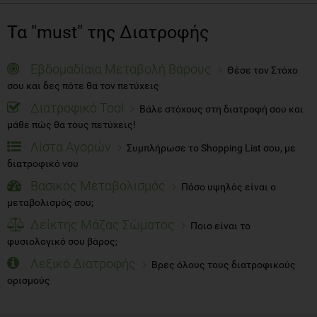
Τα "must" της Διατροφής
Εβδομαδίαια Μεταβολή Βάρους
Θέσε τον Στόχο
σου και δες πότε θα τον πετύχεις
Διατροφικό Tool
Βάλε στόχους στη διατροφή σου και
μάθε πώς θα τους πετύχεις!
Λίστα Αγορών
Συμπλήρωσε το Shopping List σου, με
διατροφικό νου
Βασικός Μεταβολισμός
Πόσο υψηλός είναι ο
μεταβολισμός σου;
Δείκτης Μάζας Σώματος
Ποιο είναι το
φυσιολογικό σου βάρος;
Λεξικό Διατροφής
Βρες όλους τους διατροφικούς
ορισμούς