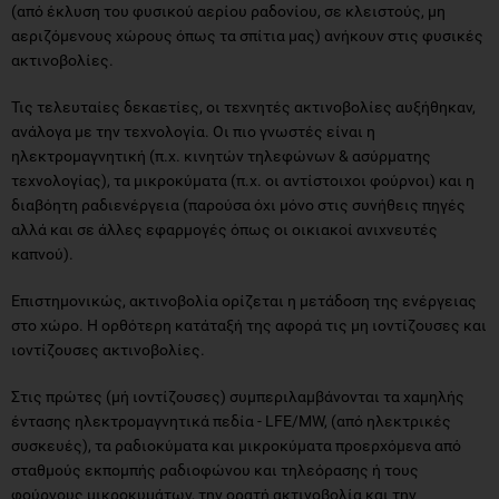
(από έκλυση του φυσικού αερίου ραδονίου, σε κλειστούς, μη
αεριζόμενους χώρους όπως τα σπίτια μας) ανήκουν στις φυσικές
ακτινοβολίες.
Τις τελευταίες δεκαετίες, οι τεχνητές ακτινοβολίες αυξήθηκαν,
ανάλογα με την τεχνολογία. Οι πιο γνωστές είναι η
ηλεκτρομαγνητική (π.χ. κινητών τηλεφώνων & ασύρματης
τεχνολογίας), τα μικροκύματα (π.χ. οι αντίστοιχοι φούρνοι) και η
διαβόητη ραδιενέργεια (παρούσα όχι μόνο στις συνήθεις πηγές
αλλά και σε άλλες εφαρμογές όπως οι οικιακοί ανιχνευτές
καπνού).
Επιστημονικώς, ακτινοβολία ορίζεται η μετάδοση της ενέργειας
στο χώρο. Η ορθότερη κατάταξή της αφορά τις μη ιοντίζουσες και
ιοντίζουσες ακτινοβολίες.
Στις πρώτες (μή ιοντίζουσες) συμπεριλαμβάνονται τα χαμηλής
έντασης ηλεκτρομαγνητικά πεδία - LFE/MW, (από ηλεκτρικές
συσκευές), τα ραδιοκύματα και μικροκύματα προερχόμενα από
σταθμούς εκπομπής ραδιοφώνου και τηλεόρασης ή τους
φούρνους μικροκυμάτων, την ορατή ακτινοβολία και την