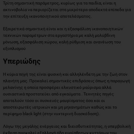
Τρίτη σημαντική παράμετρος, κυρίως για τα παιδία, είναι η
ακτινοβολία να περιορίζεται στα μικρότερα αποδεκτά επίπεδα για
την επίτευξη ικανοποιητικού αποτελέσματος.
Εξαιρετικά σημαντική είναι και η εξασφάλιση ικανοποιητικών
τεχνικών παραμέτρων στα εργαστήρια με καλή μολύβδινη
μόνωση, εξασφάλιση χώρου, καλή ρύθμιση και ανανέωση του
εξοπλισμού
Υπεριώδης
Η κύρια πηγή της είναι φυσική και αλληλένδετη με την ζωή στον
πλανήτη μας. Προκαλεί σημαντικές επιδράσεις όπως η παραγωγή
μελανίνης η οποία προσφέρει ελκυστικό μαύρισμα αλλά
ουσιαστικά προστατεύει από εγκαύματα . Τεχνητές πηγές
αποτελούν τόσο οι συσκευές μαυρίσματος όσο και οι
αποστειρωτές ιατρικών και μη μηχανημάτων καθώς και το
περίφημο black light (στην νυχτερινή διασκέδαση).
Λόγω της μεγάλης ενέργειας και διεισδυτικότητας, η υπερβολική
έκθεση προκαλεί εξαλλαγή ήδη ευαίσθητων κυττάρων του