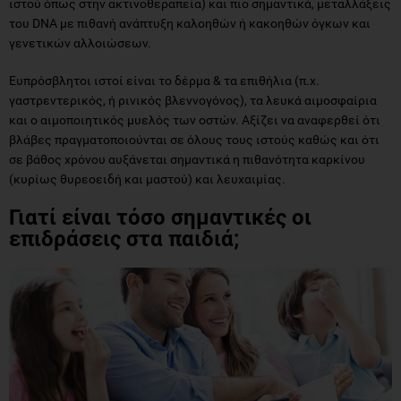
ιστού όπως στην ακτινοθεραπεία) και πιο σημαντικά, μεταλλάξεις
του DNA με πιθανή ανάπτυξη καλοηθών ή κακοηθών όγκων και
γενετικών αλλοιώσεων.
Ευπρόσβλητοι ιστοί είναι το δέρμα & τα επιθήλια (π.χ.
γαστρεντερικός, ή ρινικός βλεννογόνος), τα λευκά αιμοσφαίρια
και ο αιμοποιητικός μυελός των οστών. Αξίζει να αναφερθεί ότι
βλάβες πραγματοποιούνται σε όλους τους ιστούς καθώς και ότι
σε βάθος χρόνου αυξάνεται σημαντικά η πιθανότητα καρκίνου
(κυρίως θυρεοειδή και μαστού) και λευχαιμίας.
Γιατί είναι τόσο σημαντικές οι
επιδράσεις στα παιδιά;