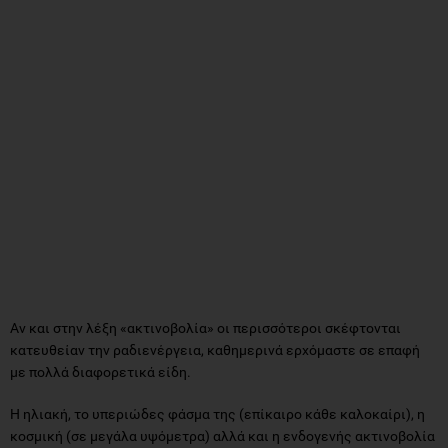
Αν και στην λέξη «ακτινοβολία» οι περισσότεροι σκέφτονται
κατευθείαν την ραδιενέργεια, καθημερινά ερχόμαστε σε επαφή
με πολλά διαφορετικά είδη.
Η ηλιακή, το υπεριώδες φάσμα της (επίκαιρο κάθε καλοκαίρι), η
κοσμική (σε μεγάλα υψόμετρα) αλλά και η ενδογενής ακτινοβολία