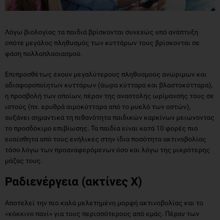
Λόγω βιολογίας τα παιδιά βρίσκονται συνεχώς υπό ανάπτυξη
οπότε μεγάλος πληθυσμός των κυττάρων τους βρίσκονται σε
φάση πολλαπλασιασμού.
Επιπροσθέτως έχουν μεγαλύτερους πληθυσμούς ανώριμων και
αδιαφοροποίητων κυττάρων (άωρα κύτταρα και βλαστοκύτταρα),
η προσβολή των οποίων, πέραν της αναστολής ωρίμανσής τους σε
ιστούς (πχ. ερυθρά αιμοκύτταρα από το μυελό των οστών),
αυξάνει σημαντικά τη πιθανότητα παιδικών καρκίνων μειώνοντας
το προσδόκιμο επιβίωσης. Τα παιδία είναι κατά 10 φορές πιο
ευαίσθητα από τους ενήλικες στην ίδια ποσότητα ακτινοβολίας
τόσο λόγω των προαναφερόμενων όσο και λόγω της μικρότερης
μάζας τους.
Ραδιενέργεια (ακτίνες Χ)
Αποτελεί την πιο καλά μελετημένη μορφή ακτινοβολίας και το
«κόκκινο πανί» για τους περισσότερους από εμάς. Πέραν των