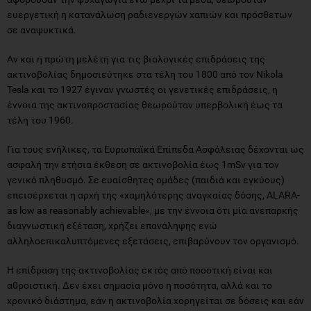
ευεργετική η κατανάλωση ραδιενεργών χαπιών και πρόσθετων
σε αναψυκτικά.
Αν και η πρώτη μελέτη για τις βιολογικές επιδράσεις της
ακτινοβολίας δημοσιεύτηκε στα τέλη του 1800 από τον Nikola
Tesla και το 1927 έγιναν γνωστές οι γενετικές επιδράσεις, η
έννοια της ακτινοπροστασίας θεωρούταν υπερβολική έως τα
τέλη του 1960.
Για τους ενήλικες, τα Ευρωπαϊκά Επίπεδα Ασφάλειας δέχονται ως
ασφαλή την ετήσια έκθεση σε ακτινοβολία έως 1mSv για τον
γενικό πληθυσμό. Σε ευαίσθητες ομάδες (παιδιά και εγκύους)
επεισέρχεται η αρχή της «χαμηλότερης αναγκαίας δόσης, ALARA-
as low as reasonably achievable», με την έννοια ότι μία ανεπαρκής
διαγνωστική εξέταση, χρήζει επανάληψης ενώ
αλληλοεπικαλυπτόμενες εξετάσεις, επιβαρύνουν τον οργανισμό.
Η επίδραση της ακτινοβολίας εκτός από ποσοτική είναι και
αθροιστική. Δεν έχει σημασία μόνο η ποσότητα, αλλά και το
χρονικό διάστημα, εάν η ακτινοβολία χορηγείται σε δόσεις και εάν