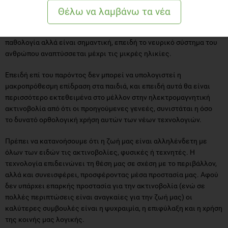
ηλεκτρομαγνητικά πεδία στους ανθρώπους και τα πειραματόζωα.
Η μόνη επιβεβαιωμένη επίδραση των πεδίων αυτών στο νευρικό
σύστημα μέχρι στιγμής, δεν είναι ειδική για κάποια συγκεκριμένη
παθολογία αλλά είναι σημαντική, επειδή το νευρικό σύστημα του
ανθρώπου αναπτύσσεται μέχρι τις μικρές ηλικίες.
Επειδή επί του παρόντος δεν μπορεί να υπολογιστεί η
μακροπρόθεσμη επίδραση στα παιδιά, και επειδή αυτά θα είναι
περισσότερο εκτεθειμένα στο μέλλον στην ηλεκτρομαγνητική
ακτινοβολία από ότι οι προηγούμενες γενεές, συνιστάται η όσο
το δυνατό ορθολογική χρήση αυτών των νέων τεχνολογιών.
Πρέπει να κατανοήσουμε ότι η ζωή μας είναι αλληλένδετη με
όλων των ειδών τις ακτινοβολίες, φυσικές ή τεχνητές. Η
τεχνολογία επιδεινώνει τη θέση μας σε σχέση με το περιβάλλον,
αλλά και συνεισφέρει, προσφέροντας μέσα προστασία μας. Αφού
δεν υπάρχει επαρκής προστασία για την ακτινοβολία (ενώ σε
πολλές περιπτώσεις είναι αναγκαίες για την ζωή μας) οι
καλύτερες συμβουλές είναι η ψυχραιμία, η επιφύλαξη και η χρήση
της κοινής μας λογικής.