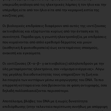
υπεριώδη ανάλογα από τις ηλεκτρικές λάμπες ή τον ήλιο και την
υπέρυθρη είτε από τον ήλιο είτε από την κεραμική εστία της
κουζίνας μας.
Οι βιολογικές επιδράσεις διαφέρουν από αυτές της ιοντίζουσας
ακτινοβολίας και εξαρτώνται κυρίως από την ένταση και τη
συχνότητά. Παράδειγμα, η γνωστή ηλεκτροπληξία, με επιδράσεις
που κυμαίνονται από απλό ερεθισμό δέρματος και μυών
(αισθητική & φυσιοθεραπεία) έως εκτεταμένους σπασμούς,
ανακοπή και εγκαύματα.
Οι ιοντίζουσες (Χ–α–β– γ ακτινοβολίες) αλληλεπιδρούν με την
ύλη μεταφέροντας ηλεκτρόνια, σαν «νόμισμα ενέργειας». Λόγω
της μεγάλης διεισδυτικότητάς τους επηρεάζουν τη ζωή και
λειτουργία των κυττάρων μέσω χειραγώγησης του DNA. Τα πιο
επιρρεπή κύτταρα είναι όσα βρίσκονται σε φάση αντιγραφής, όσα
δηλαδή πολλαπλασιάζονται περισσότερο.
Αποτέλεσμα, βλάβες του DNA με ή χωρίς δυνατότητα
επιδιόρθωσης (στην τελευταία περίπτωση συνήθως με απόρριψη