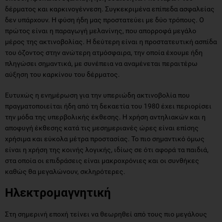
δέρματος και καρκινογέννεση. Συγκεκριμένα επίπεδα ασφαλείας
δεν υπάρχουν. Η φύση ήδη μας προστατεύει με δύο τρόπους. Ο
πρώτος είναι η παραγωγή μελανίνης, που απορροφά μεγάλο
μέρος της ακτινοβολίας. Η δεύτερη είναι η προστατευτική ασπίδα
του όζοντος στην ανώτερη ατμόσφαιρα, την οποία έχουμε ήδη
πληγώσει σημαντικά, με συνέπεια να αναμένεται περαιτέρω
αύξηση του καρκίνου του δέρματος.
Ευτυχώς η ενημέρωση για την υπεριώδη ακτινοβολία που
πραγματοποιείται ήδη από τη δεκαετία του 1980 έχει περιορίσει
την μόδα της υπερβολικής έκθεσης. Η χρήση αντηλιακών και η
αποφυγή έκθεσης κατά τις μεσημεριανές ώρες είναι επίσης
χρήσιμα και εύκολα μέτρα προστασίας. Το πιο σημαντικό όμως
είναι η χρήση της κοινής λογικής, ιδίως σε ότι αφορά τα παιδιά,
στα οποία οι επιδράσεις είναι μακροχρόνιες και οι συνθήκες
καθώς θα μεγαλώνουν, σκληρότερες.
Ηλεκτρομαγνητική
Στη σημερινή εποχή τείνει να θεωρηθεί από τους πιο μεγάλους