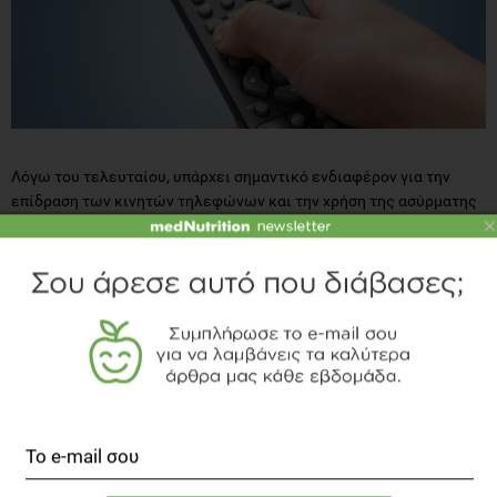
Λόγω του τελευταίου, υπάρχει σημαντικό ενδιαφέρον για την
επίδραση των κινητών τηλεφώνων και την χρήση της ασύρματης
×
τεχνολογίας (από τα τηλεκοντρόλ έως την ασύρματη
διαδικτύωση). Η τελευταία, και τα αντίστοιχα οικιακά δίκτυα
έχουν ενοχοποιηθεί για αυξημένη επίπτωση αυτισμού σε βρέφη,
ενώ σε κατοίκους πλησίον κεραιών αναμετάδοσης, έχει
διαπιστωθεί η επίδραση στη φάση RΕM του ύπνου (επηρεάζοντας
τη μνήμη) και μείωση της παραγωγής μελανίνης (η οποία ρυθμίζει
επιπλέον τον ημερήσιο βιολογικό κύκλο) με πολλαπλασιασμό των
μαρτυριών για κεφαλαλγίες, απώλειες ή διαταραχές μνήμης ή
αποβολές εγκύων.
Έως τώρα δεν υπάρχει επαρκής επιστημονική απόδειξη των
μηχανισμών λειτουργίας των βιολογικών επιδράσεων από τα