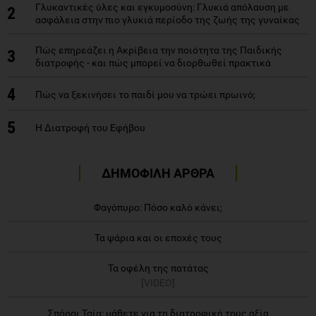
Γλυκαντικές ύλες και εγκυμοσύνη: Γλυκιά απόλαυση με
2
ασφάλεια στην πιο γλυκιά περίοδο της ζωής της γυναίκας
Πώς επηρεάζει η Ακρίβεια την ποιότητα της Παιδικής
3
διατροφής - και πώς μπορεί να διορθωθεί πρακτικά
4
Πώς να ξεκινήσει το παιδί μου να τρώει πρωινό;
5
Η Διατροφή του Εφήβου
ΔΗΜΟΦΙΛΗ ΑΡΘΡΑ
Φαγόπυρο: Πόσο καλό κάνει;
Τα ψάρια και οι εποχές τους
Τα οφέλη της πατάτας
[VIDEO]
Σπόροι Τσία: μάθετε για τη διατροφική τους αξία