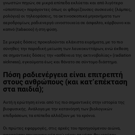
γνωστών πηγών, σε μικρά επίπεδα εκλύεται και από λιγότερο
«ύποπτους» παράγοντες όπως οι φθορίζουσες συσκευές (λάμπες,
ρολόγια) οι τηλεοράσεις, τα ακτινοσκοπικά μηχανήματα των
αεροδρομίων, ραδιενεργά ιχνοστοιχεία σε άσφαλτο, κάρβουνο και
καπνό (tabacoo) ή στη φύση.
Σε μικρές δόσεις προκαλούνται ελάχιστα ευρήματα, με το πιο
σύνηθες την παροδική μείωση των λευκοκυττάρων, ενώ έκθεση
σε σημαντικές δόσεις την «ασθένεια της ακτινοβολίας» (radiation
sickness), εγκαύματα έως και θάνατο σε σύντομο διάστημα.
Πόση ραδιενέργεια είναι επιτρεπτή
στους ανθρώπους (και κατ’επέκταση
στα παιδιά);
Αυτή η ερώτηση είναι από τις πιο σημαντικές στην ιστορία της
βιοφυσικής. Ανάλογα με την κατανόησή των βιολογικών
επιδράσεων, τα επίπεδα αλλάζουν με τα χρόνια.
Οι πρώτες εφαρμογές, στις αρχές του προηγούμενου αιώνα,
αφορούσαν την ψυχαγωγία ενώ μέχρι τα μέσα, θεωρούταν