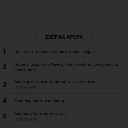
ΣΧΕΤΙΚΑ ΑΡΘΡΑ
1
Πώς είναι το ιδανικό σώμα για τους άνδρες;
Περπάτημα μετά το Φαγητό: Μια συνήθεια που πρέπει να
2
αποκτήσεις
Αποκτήστε τους κοιλιακούς των ονείρων σας
3
[SLIDESHOW]
4
Μεσοθεραπεία το καλοκαίρι
Ασκήσεις για τους γλουτούς
5
[SLIDESHOW]