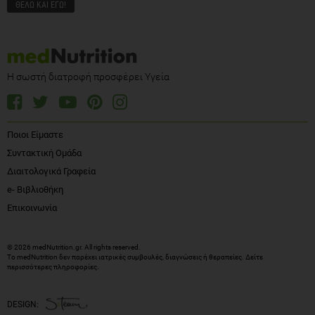
Η σωστή διατροφή προσφέρει Υγεία
Ποιοι Είμαστε
Συντακτική Ομάδα
Διαιτολογικά Γραφεία
e- Βιβλιοθήκη
Επικοινωνία
© 2026 medNutrition.gr. All rights reserved.
Το medNutrition δεν παρέχει ιατρικές συμβουλές, διαγνώσεις ή θεραπείες.
Δείτε
περισσότερες πληροφορίες
.
DESIGN: