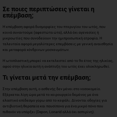
Σε ποιες περιπτώσεις γίνεται η
επέμβαση;
Η επέμβαση αφορά δυσμορφίες του πτερυγίου του ωτός, που
κοινά συναντούμε (αφεστώτα ώτα), αλλά όχι αγενεσίες ή
μικροωτίες που συνοδεύουν την ημιπροσωπική ατροφία. Η
τελευταία αφορά μεγαλύτερες επεμβάσεις με γενική αναισθησία
και μεταφορά χόνδρινων μοσχευμάτων.
Η ωτοπλαστική μπορεί να εκτελεστεί από το 9ο έτος της ηλικίας,
αφού στην ηλικία αυτή η ανάπτυξη του ωτός έχει ολοκληρωθεί.
Τι γίνεται μετά την επέμβαση;
Στην επέμβαση αυτή, ο ασθενής δεν μένει στο νοσοκομείο.
Εξέρχεται λίγη ώρα μετά το χειρουργείο δεμένος με ένα
ελαστικό επίδεσμο γύρω από το κεφάλι. Δίνονται οδηγίες για
αντιβιοτική θεραπεία και παυσίπονα για ένα μικρό πόνο που
πιθανόν να υπάρξει (Depon, Lonarid αλλά όχι ασπιρίνη).