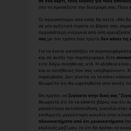
σε ένα χαρτί, τους λόγους για τους οποίου
στο να προσέξετε την διατροφή σας; Ποια ε
Οι περισσότεροι από εσάς θα πείτε «
Μα δε
σε μία αυξητική πορεία το βάρος σας, σημα
περισσότερη ενέργεια από όση χρειάζεστε
σας
με τον τρόπο που τρώτε
δεν κάνει τις
Για να έχετε καταλήξει να συμπεριφέρεστε
και σε αυτήν την συμπεριφορά. Είτε
συναισ
είτε λόγω συνήθειας, κτλ. Η αλήθεια είναι 
και οι συνήθειες που σας «
επιβαρύνουν
». 
παρέμβαση. Δεν γίνεται να τα κάνει κάποιο
θεωρείτε ότι θα ωφεληθείτε από αυτές τι
Θα πρέπει να
ζυγίσετε στην δική σας “
ζυγα
θεωρείτε ότι το να χάσετε βάρος και ότι α
μεγαλύτερη αυτοπεποίθηση, ευκολία στην α
επιθυμητή, μεγαλύτερη ευκολία στην κίνηση
πλεονεκτήματα από ότι μειονεκτήματα
(
πχ
επιλογές μαζί μου, το ότι θα πρέπει να κιν