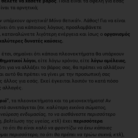
ς θέλετε να χάσετε βάρος
. Ποια είναι τα οφέλη για εσάς
ίναι τα αρνητικά;
ν υπάρχουν αρνητικά! Μόνο θετικά!
». Λάθος! Για να είναι
ίνει ότι για κάποιους λόγους, προσλαμβάνετε
, καταναλώνετε λιγότερη ενέργεια και ίσως ο
οργανισμός
 καλύτερες δυνατές καύσεις.
 έτσι, σημαίνει ότι κάποια πλεονεκτήματα θα υπάρχουν
θηματικοί λόγοι
, είτε λόγω χρόνου, είτε
λόγω αμέλειας
,
ότι για να αλλάξει το βάρος σας, θα πρέπει να αλλάξουν
Και αυτό θα πρέπει να γίνει με την προσωπική σας
ς άλλος για εσάς. Εκεί έγκειται λοιπόν το κατά πόσο
ς αλλαγές.
ριά
”
, τα πλεονεκτήματα και τα μειονεκτήματα! Αν
υτό συνεπάγεται (
πχ. καλύτερη εικόνα σώματος,
νεύρεση ενδυμασίας, το να αισθάνεστε περισσότερο
, βελτίωση της υγείας, κτλ
) έχει
περισσότερα
. το ότι θα είναι καλό να φροντίζω να έχω κάποιες
ούμαι περισσότερο, το ότι θα πρέπει να τρώω συχνά, κτλ
),