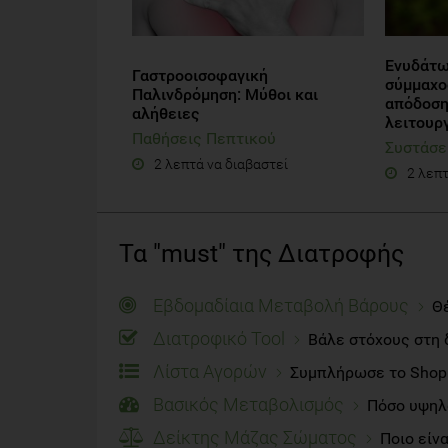
Ενυδάτω
Γαστροοισοφαγική
σύμμαχο
Παλινδρόμηση: Μύθοι και
απόδοση 
αλήθειες
λειτουρ
Παθήσεις Πεπτικού
Συστάσε
2 λεπτά να διαβαστεί
2 λεπτ
Τα "must" της Διατροφής
Εβδομαδίαια Μεταβολή Βάρους
Θέ
Διατροφικό Tool
Βάλε στόχους στη 
Λίστα Αγορών
Συμπλήρωσε το Shoppi
Βασικός Μεταβολισμός
Πόσο υψηλό
Δείκτης Μάζας Σώματος
Ποιο είν