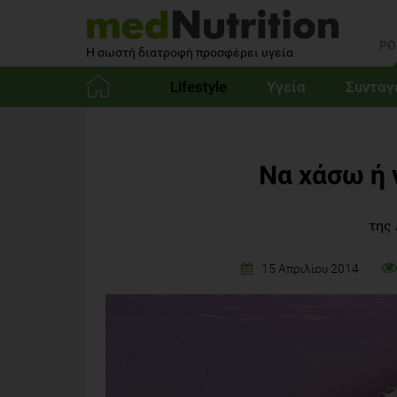
PO
Η σωστή διατροφή προσφέρει υγεία
Lifestyle
Υγεία
Συνταγ
Αρχική
Να χάσω ή 
της
15 Απριλίου 2014