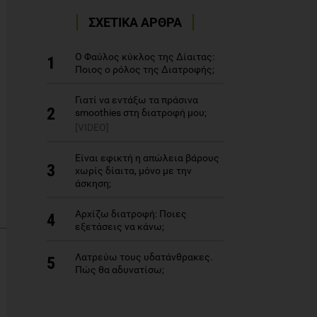
ΣΧΕΤΙΚΑ ΑΡΘΡΑ
Ο Φαύλος κύκλος της Δίαιτας:
1
Ποιος ο ρόλος της Διατροφής;
Γιατί να εντάξω τα πράσινα
2
smoothies στη διατροφή μου;
[VIDEO]
Είναι εφικτή η απώλεια βάρους
3
χωρίς δίαιτα, μόνο με την
άσκηση;
Αρχίζω διατροφή: Ποιες
4
εξετάσεις να κάνω;
Λατρεύω τους υδατάνθρακες.
5
Πώς θα αδυνατίσω;