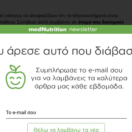
εί κάποιοι να αποφασίζουν ότι τα πλεονεκτήματα είναι
πάθεια. Συνήθως αυτό συμβαίνει σε
άτομα που διατηρούν
α οποία έχουν ξεχάσει το πώς είναι το να είσαι
σαι διαφορετικά. Οπότε στην ουσία κυνηγάνε κάτι το
ουν βαρεθεί πλέον και οι ίδιοι να λένε
) και στην
ριμένο στόχο. Και αυτό είναι που πολλές φορές τους
να ξεκινήσετε μία νέα προσπάθεια, ξεχάστε τις
σας και προσπαθήστε να μην επαναλάβετε τα ίδια λάθη
 Θυμηθείτε πώς είναι να
αισθάνεσαι διαφορετικά
!
 σου διαφορετικό! Θυμηθείτε πώς είναι να σου αρέσει ο
ο συναίσθημα
! Το να αισθανθώ ξανά έτσι!