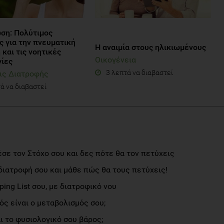
ση: Πολύτιμος
ς για την πνευματική
Η αναιμία στους ηλικιωμένους
και τις νοητικές
Οικογένεια
γίες
3 λεπτά να διαβαστεί
ις Διατροφής
ά να διαβαστεί
σε τον Στόχο σου και δες πότε θα τον πετύχεις
διατροφή σου και μάθε πώς θα τους πετύχεις!
ng List σου, με διατροφικό νου
ς είναι ο μεταβολισμός σου;
αι το φυσιολογικό σου βάρος;