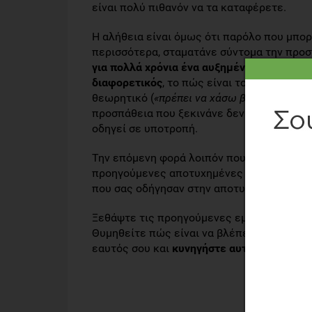
είναι πολύ πιθανόν να τα καταφέρετε.
Η αλήθεια είναι όμως ότι παρόλο που μπορ
περισσότερα, σταματάνε σύντομα την προσ
για πολλά χρόνια ένα αυξημένο βάρος και τ
διαφορετικός
, το πώς είναι το να αισθάνε
θεωρητικό (
«πρέπει να χάσω βάρος», που έχ
προσπάθεια που ξεκινάνε δεν έχουν συγκεκ
οδηγεί σε υποτροπή.
Την επόμενη φορά λοιπόν που θα θελήσετε 
προηγούμενες αποτυχημένες προσπάθειές 
που σας οδήγησαν στην αποτυχία!
Ξεθάψτε τις προηγούμενες εμπειρίες σας!
Θυμηθείτε πώς είναι να βλέπεις τον εαυτό
εαυτός σου και
κυνηγήστε αυτό ακριβώς τ