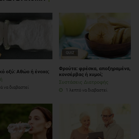
QUIZ
Φρούτα: φρέσκα, αποξηραμένα,
κό οξύ: Αθώο ή ένοχο;
κονσέρβας ή χυμοί;
ή
Συστάσεις Διατροφής
ά να διαβαστεί
1 λεπτό να διαβαστεί