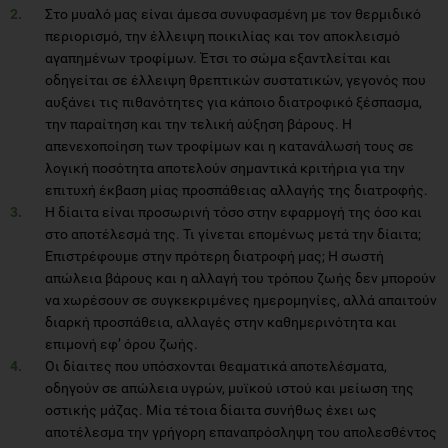
Στο μυαλό μας είναι άμεσα συνυφασμένη με τον θερμιδικό
περιορισμό, την έλλειψη ποικιλίας και τον αποκλεισμό
αγαπημένων τροφίμων. Έτσι το σώμα εξαντλείται και
οδηγείται σε έλλειψη θρεπτικών συστατικών, γεγονός που
αυξάνει τις πιθανότητες για κάποιο διατροφικό ξέσπασμα,
την παραίτηση και την τελική αύξηση βάρους. Η
απενεχοποίηση των τροφίμων και η κατανάλωσή τους σε
λογική ποσότητα αποτελούν σημαντικά κριτήρια για την
επιτυχή έκβαση μίας προσπάθειας αλλαγής της διατροφής.
Η δίαιτα είναι προσωρινή τόσο στην εφαρμογή της όσο και
στο αποτέλεσμά της. Τι γίνεται επομένως μετά την δίαιτα;
Επιστρέφουμε στην πρότερη διατροφή μας; Η σωστή
απώλεια βάρους και η αλλαγή του τρόπου ζωής δεν μπορούν
να χωρέσουν σε συγκεκριμένες ημερομηνίες, αλλά απαιτούν
διαρκή προσπάθεια, αλλαγές στην καθημερινότητα και
επιμονή εφ’ όρου ζωής.
Οι δίαιτες που υπόσχονται θεαματικά αποτελέσματα,
οδηγούν σε απώλεια υγρών, μυϊκού ιστού και μείωση της
οστικής μάζας. Μία τέτοια δίαιτα συνήθως έχει ως
αποτέλεσμα την γρήγορη επαναπρόσληψη του απολεσθέντος