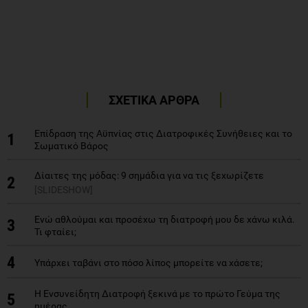
ΣΧΕΤΙΚΑ ΑΡΘΡΑ
Επίδραση της Αϋπνίας στις Διατροφικές Συνήθειες και το
1
Σωματικό Βάρος
Δίαιτες της μόδας: 9 σημάδια για να τις ξεχωρίζετε
2
[SLIDESHOW]
Ενώ αθλούμαι και προσέχω τη διατροφή μου δε χάνω κιλά.
3
Τι φταίει;
4
Υπάρχει ταβάνι στο πόσο λίπος μπορείτε να χάσετε;
Η Ενσυνείδητη Διατροφή ξεκινά με το πρώτο Γεύμα της
5
ημέρας