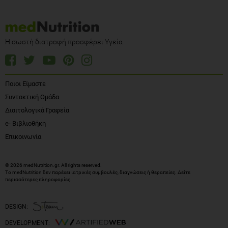
Η σωστή διατροφή προσφέρει Υγεία
Ποιοι Είμαστε
Συντακτική Ομάδα
Διαιτολογικά Γραφεία
e- Βιβλιοθήκη
Επικοινωνία
© 2026 medNutrition.gr. All rights reserved.
Το medNutrition δεν παρέχει ιατρικές συμβουλές, διαγνώσεις ή θεραπείες.
Δείτε
περισσότερες πληροφορίες
.
DESIGN:
DEVELOPMENT: