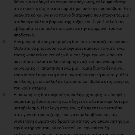
βάρους και οδηγεί το άτομο σε απόγνωση, έλλειψη πίστης
στις ικανότητές του και παραίτηση από την προσπάθεια. Ένα
ρεαλιστικό και υγιεινό πλάνο διατροφής που υπόσχεται μία
σταθερή απώλεια βάρους της τάξης του ½ με 1 κιλού την
εβδομάδα, είναι πολύ πιο εφικτό στην εφαρμογή του και
αποδοτικό.
Δεν μπορεί μία συγκεκριμένη δίαιτα να ταιριάζει σε όλους.
Μάλιστα θα μπορούσε να υποψιάσει κάποιον το γιατί ενώ
τόσες «αποτελεσματικές» δίαιτες ξεφυτρώνουν σαν τα
μανιτάρια, τελικά πολύς κόσμος αναζητεί απεγνωσμένα
καινούριες. Η απάντηση είναι μία. Καμία δίαιτα δεν είναι
τόσο αποτελεσματική όσο η σωστή διατροφή που ταιριάζει
σε όλους, με κατάλληλη εξατομίκευση βέβαια στις ανάγκες
του κάθε ατόμου.
Η μείωση της διατροφικής πρόσληψης χωρίς την ύπαρξη
σωματικής δραστηριότητας οδηγεί σε όλο και χαμηλότερο
μεταβολισμό. Η αλλαγή επομένως θα πρέπει να εστιάσει
στον γενικό τρόπο ζωής, που να περιλαμβάνει και την
υιοθέτηση σωματικής δραστηριότητας ως απαραίτητης για
την διατήρηση του μυϊκού ιστού και την επίτευξη
καλύτερων καύσεων, άρα και ευκολότερη διατήρηση του