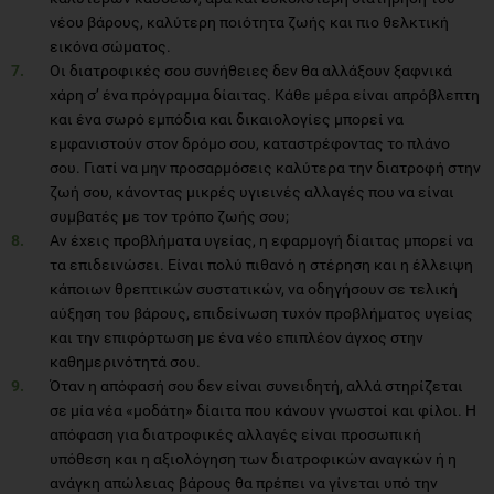
νέου βάρους, καλύτερη ποιότητα ζωής και πιο θελκτική
εικόνα σώματος.
Οι διατροφικές σου συνήθειες δεν θα αλλάξουν ξαφνικά
χάρη σ’ ένα πρόγραμμα δίαιτας. Κάθε μέρα είναι απρόβλεπτη
και ένα σωρό εμπόδια και δικαιολογίες μπορεί να
εμφανιστούν στον δρόμο σου, καταστρέφοντας το πλάνο
σου. Γιατί να μην προσαρμόσεις καλύτερα την διατροφή στην
ζωή σου, κάνοντας μικρές υγιεινές αλλαγές που να είναι
συμβατές με τον τρόπο ζωής σου;
Αν έχεις προβλήματα υγείας, η εφαρμογή δίαιτας μπορεί να
τα επιδεινώσει. Είναι πολύ πιθανό η στέρηση και η έλλειψη
κάποιων θρεπτικών συστατικών, να οδηγήσουν σε τελική
αύξηση του βάρους, επιδείνωση τυχόν προβλήματος υγείας
και την επιφόρτωση με ένα νέο επιπλέον άγχος στην
καθημερινότητά σου.
Όταν η απόφασή σου δεν είναι συνειδητή, αλλά στηρίζεται
σε μία νέα «μοδάτη» δίαιτα που κάνουν γνωστοί και φίλοι. Η
απόφαση για διατροφικές αλλαγές είναι προσωπική
υπόθεση και η αξιολόγηση των διατροφικών αναγκών ή η
ανάγκη απώλειας βάρους θα πρέπει να γίνεται υπό την