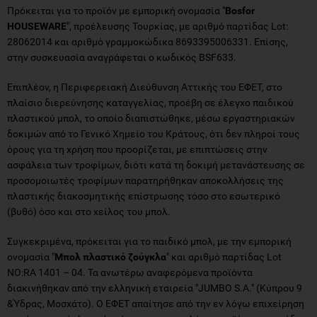
Πρόκειται για το προϊόν με εμπορική ονομασία "
Bosfor
HOUSEWARE
", προέλευσης Τουρκίας, με αριθμό παρτίδας Lot:
28062014 και αριθμό γραμμοκώδικα 8693395006331. Επίσης,
στην συσκευασία αναγράφεται ο κωδικός BSF633.
Επιπλέον, η Περιφερειακή Διεύθυνση Αττικής του ΕΦΕΤ, στο
πλαίσιο διερεύνησης καταγγελίας, προέβη σε έλεγχο παιδικού
πλαστικού μπολ, το οποίο διαπιστώθηκε, μέσω εργαστηριακών
δοκιμών από το Γενικό Χημείο του Κράτους, ότι δεν πληροί τους
όρους για τη χρήση που προορίζεται, με επιπτώσεις στην
ασφάλεια των τροφίμων, διότι κατά τη δοκιμή μετανάστευσης σε
προσομοιωτές τροφίμων παρατηρήθηκαν αποκολλήσεις της
πλαστικής διακοσμητικής επίστρωσης τόσο στο εσωτερικό
(βυθό) όσο και στο χείλος του μπολ.
Συγκεκριμένα, πρόκειται για το παιδικό μπολ, με την εμπορική
ονομασία "
Μπολ πλαστικό ζούγκλα
" και αριθμό παρτίδας Lot
NO:RA 1401 – 04. Τα ανωτέρω αναφερόμενα προϊόντα
διακινήθηκαν από την ελληνική εταιρεία "JUMBO S.A." (Κύπρου 9
&Ύδρας, Μοσχάτο). Ο ΕΦΕΤ απαίτησε από την εν λόγω επιχείρηση