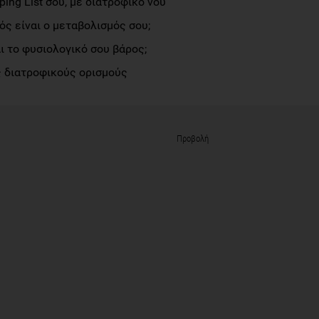
ng List σου, με διατροφικό νου
ς είναι ο μεταβολισμός σου;
αι το φυσιολογικό σου βάρος;
 διατροφικούς ορισμούς
Προβολή