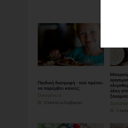
ΔΙΑ
Μπορούμ
χρησιμο
Παιδική διατροφή - πού πρέπει
ολιγοθε
να παρέμβει κανείς;
ύλες στη
Οικογένεια
ζαχαροπ
2 λεπτά να διαβαστεί
Διατροφ
1 λεπτ