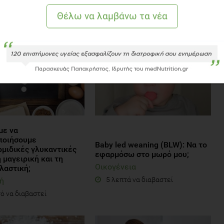
ΒΑΣΤΕ ΑΚΟΜΗ
ε να
ποιήσουμε
Baby led weaning (BLW): Να το
ρμιδικές γλυκαντικές
εφαρμόσω στο μωρό μου;
 μαγειρική και τη
Οικογένεια
λαστική;
5 λεπτά να διαβαστεί
ή
ό να διαβαστεί