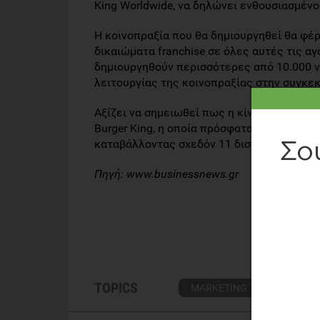
King Worldwide, να δηλώνει ενθουσιασμένο
Η κοινοπραξία που θα δημιουργηθεί θα φέρε
δικαιώματα franchise σε όλες αυτές τις αγ
δημιουργηθούν περισσότερες από 10.000 ν
λειτουργίας της κοινοπραξίας στην συγκε
Αξίζει να σημειωθεί πως η κίνηση αυτή εν
Burger King, η οποία πρόσφατα εξαγόρασε 
καταβάλλοντας σχεδόν 11 δισ. δολ.
Πηγή: www.businessnews.gr
TOPICS
MARKETING ΤΡΟΦΙΜΩΝ