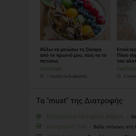
Θέλω να μειώσω τη ζάχαρη
Ετικέτες
από το πρωινό μου, πώς να το
Πόσο συ
πετύχω;
του αλατ
Διατροφή
Καρδιαγ
1 λεπτό να διαβαστεί
2 λεπτ
Τα "must" της Διατροφής
Εβδομαδίαια Μεταβολή Βάρους
Θέ
Διατροφικό Tool
Βάλε στόχους στη 