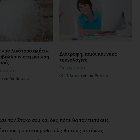
 «με λιγότερο αλάτι»:
Διατροφή, παιδί και νέες
μβάλλουν στη μείωση
τεχνολογίες
ιού;
Οικογένεια
γειακά
1 λεπτό να διαβαστεί
ά να διαβαστεί
σε τον Στόχο σου και δες πότε θα τον πετύχεις
διατροφή σου και μάθε πώς θα τους πετύχεις!