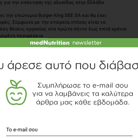
ς για την επέκταση της αλυσίδας στην Ελλάδα.
ι την επώνυμια Burger King SEE SA και θα έχει
ορές. Σύμφωνα με την εταιρεία στόχος είναι να
έες θέσεις εργασίας στα πρώτα πέντε έως επτά χρόνια
κριμένη περιφέρεια.
τάσσετεται σε μια ευρύτερη στρατηγικής ανάπτυξης της
και την καναδική αλυσίδα καφέ και ντόνατς Tim Hortons
FAST FOOD