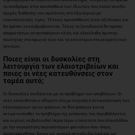
να συνδράμει στην προσπάθεια των ιδιωτών, που έχουν ανοίξει
αγορές διάθεσης του προϊόντος στο εξωτερικό με
ικανοποιητικές τιμές. Τέτοιες προσπάθειες είναι αξιόλογες και
θα πρέπει να επιβραβεύονται. Τέλος τα ξενοδοχεία θα πρέπει
απαραιτήτως να προσφέρουν ελιές και ελαιόλαδο άριστης
ποιότητας στα πρωινά τους και τα εστιατόρια στα γεύματά τους
γενικώς.
Ποιες είναι οι δυσκολίες στη
λειτουργία των ελαιοτριβείων και
ποιες οι νέες κατευθύνσεις στον
τομέα αυτό;
Οι δυσκολίες συνδέονται με το πρόβλημα των αποβλήτων. Οι
νέες κατευθύνσεις οδηγούν στη μετατροπή ή αντικατάσταση των
ελαιουργείων τριών φάσεων, σε δύο φάσεων για να
αντιμετωπισθεί το πρόβλημα της ρύπανσης του περιβάλλοντος
και κυρίως να βελτιωθεί περαιτέρω η ποιότητα του ελαιολάδου
με την συγκράτηση περισσότερων φαινολών που -όπως
προαναφέρθηκε- δρουν ως φυσικά αντιοξειδωτικά και ως