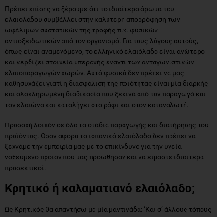
Πρέπει επίσης να ξέρουμε ότι το ιδιαίτερο άρωμα του
ελαιολάδου συμβάλλει στην καλύτερη απορρόφηση των
ωφέλιμων συστατικών της τροφής π.χ. φυσικών
αντιοξειδωτικών από τον οργανισμό. Για τους λόγους αυτούς,
όπως είναι αναμενόμενο, το ελληνικό ελαιόλαδο είναι ανώτερο
και κερδίζει στοιχεία υπεροχής έναντι των ανταγωνιστικών
ελαιοπαραγωγών χωρών. Αυτό φυσικά δεν πρέπει να μας
καθησυχάζει γιατί η διασφάλιση της ποιότητας είναι μία διαρκής
και ολοκληρωμένη διαδικασία που ξεκινά από τον παραγωγό και
τον ελαιώνα και καταλήγει στο ράφι και στον καταναλωτή.
Προσοχή λοιπόν σε όλα τα στάδια παραγωγής και διατήρησης του
προϊόντος. Όσον αφορά το ισπανικό ελαιόλαδο δεν πρέπει να
ξεχνάμε την εμπειρία μας με το επικίνδυνο για την υγεία
νοθευμένο προϊόν που μας προώθησαν και να είμαστε ιδιαίτερα
προσεκτικοί.
Κρητικό ή καλαματιανό ελαιόλαδο;
Ως Κρητικός θα απαντήσω με μία μαντινάδα: ‘Και σ’ άλλους τόπους