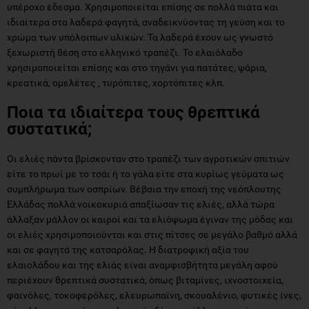
υπέροχο έδεσμα. Χρησιμοποιείται επίσης σε πολλά πιάτα και
ιδιαίτερα στα λαδερά φαγητά, αναδεικνύοντας τη γεύση και το
χρώμα των υπόλοιπων υλικών. Τα λαδερά έχουν ως γνωστό
ξεχωριστή θέση στο ελληνικό τραπέζι. Το ελαιόλαδο
χρησιμοποιείται επίσης και στο τηγάνι για πατάτες, ψάρια,
κρεατικά, ομελέτες , τυρόπιτες, χορτόπιτες κλπ.
Ποια τα ιδιαίτερα τους θρεπτικά
συστατικά;
Οι ελιές πάντα βρίσκονταν στο τραπέζι των αγροτικών σπιτιών
είτε το πρωί με το τσάι ή το γάλα είτε στα κυρίως γεύματα ως
συμπλήρωμα των οσπρίων. Βέβαια την εποχή της νεόπλουτης
Ελλάδας πολλά νοικοκυριά απαξίωσαν τις ελιές, αλλά τώρα
άλλαξαν μάλλον οι καιροί και τα ελιόψωμα έγιναν της μόδας και
οι ελιές χρησιμοποιούνται και στις πίτσες σε μεγάλο βαθμό αλλά
και σε φαγητά της κατσαρόλας. Η διατροφική αξία του
ελαιολάδου και της ελιάς είναι αναμφισβήτητα μεγάλη αφού
περιέχουν θρεπτικά συστατικά, όπως βιταμίνες, ιχνοστοιχεία,
φαινόλες, τοκοφερόλες, ελευρωπαϊνη, σκουαλένιο, φυτικές ίνες,