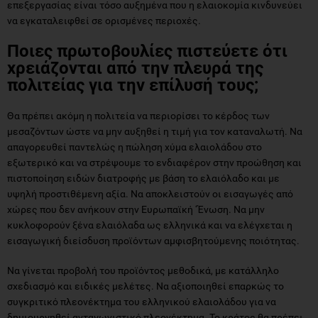
επεξεργασίας είναι τόσο αυξημένα που η ελαιοκομία κινδυνεύει
να εγκαταλειφθεί σε ορισμένες περιοχές.
Ποιες πρωτοβουλίες πιστεύετε ότι
χρειάζονται από την πλευρά της
πολιτείας για την επίλυσή τους;
Θα πρέπει ακόμη η πολιτεία να περιορίσει το κέρδος των
μεσαζόντων ώστε να μην αυξηθεί η τιμή για τον καταναλωτή. Να
απαγορευθεί παντελώς η πώληση χύμα ελαιολάδου στο
εξωτερικό και να στρέψουμε το ενδιαφέρον στην προώθηση και
πιστοποίηση ειδών διατροφής με βάση το ελαιόλαδο και με
υψηλή προστιθέμενη αξία. Να αποκλειστούν οι εισαγωγές από
χώρες που δεν ανήκουν στην Ευρωπαϊκή ‘Ένωση. Να μην
κυκλοφορούν ξένα ελαιόλαδα ως ελληνικά και να ελέγχεται η
εισαγωγική διείσδυση προϊόντων αμφισβητούμενης ποιότητας.
Να γίνεται προβολή του προϊόντος μεθοδικά, με κατάλληλο
σχεδιασμό και ειδικές μελέτες. Να αξιοποιηθεί επαρκώς το
συγκριτικό πλεονέκτημα του ελληνικού ελαιολάδου για να
δημιουργηθεί ανταγωνιστικό πλεονέκτημα. Το κράτος θα πρέπει