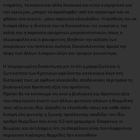
ντομάτες, τα κουκιά και άλλα λαχανικά και είναι ευεργετικό για
την υγεία μας, μπορεί να προσληφθεί από τον οργανισμό και να
φθάσει στο συκώτι , μόνο παρουσία ελαιολάδου. Η σύνθεσή του σε
λιπαρά οξέα, η ιδιότητά του να διευκολύνει τις εκκρίσεις της
χολής και η παρουσία ορισμένων μικροσυστατικών, όπως η
χλωροφύλλη και η φαιοφυτίνη, βοηθούν την αύξηση των
εκκρίσεων του πεπτικού σωλήνα, διευκολύνοντας άμεσα την
πέψη των άλλων λιπαρών υλών και τροφών γενικότερα.
Η τεκμηριωμένη διαπίστωση για το ότι η μακροζωία και η
ζωτικότητα των Κρητικών οφείλονται κατά κύριο λόγο στη
διατροφή τους με άφθονο ελαιόλαδο, αποδεικνύει περίτρανα τη
βιολογική και θρεπτική αξία του προϊόντος.
Πρέπει δε να τονίσουμε ότι ενώ η βιολογική και θρεπτική αξία
του υπερτερούν έναντι των άλλων φυτικών ελαίων η θερμιδική
τους αξία είναι ίδια. Δηλαδή το ελαιόλαδο όπως και κάθε άλλη
λιπαρή ύλη φυτικής η ζωικής προέλευσης αποδίδει τον ίδιο
αριθμό θερμίδων που είναι 9,3 ανά γραμμάριο. Επομένως οι
θεωρίες και αντιλήψεις ότι τα σπορέλαια είναι πιο ελαφριά και
περιέχουν λιγότερες θερμίδες δεν ευσταθούν.