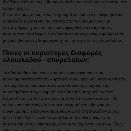
βγάζουνε λάδι και εγώ θωρώτο, μα όχι σαν το Κρητικό που’ναι στο
κόσμο πρώτο’.
Ως επιστήμων, όμως, λέω ότι μπορεί να δούμε στο ράφι κρητικό
ελαιόλαδο καλύτερης ποιότητας από το καλαματιανό και
αντιστρόφως, γιατί -όπως προαναφέρθηκε- εκτός από την
ποικιλία και το έδαφος ο ανθρώπινος παράγοντας συμβάλλει σε
μεγάλο βαθμό στη διαμόρφωση της ποιότητας του ελαιολάδου.
Ποιες οι κυριότερες διαφορές
ελαιολάδου - σπορελαίων;
Το ελαιόλαδο είναι ένας φυσικός φρουτοχυμός αφού
παραλαμβάνεται από τον καρπό μόνο με μηχανικά μέσα. Αντίθετα
τα σπορέλαια προέρχονται από ελαιούχους σπόρους και
παραλαμβάνονται με χημικά μέσα δηλαδή με χρήση διαλύτη
(εξάνιο) και για να καταστούν κατάλληλα για κατανάλωση θα
πρέπει να υποστούν μία σειρά από χημικές επεξεργασίες
(ραφινάρισμα ή εξευγενισμό).Άκουσα ότι στη Μακεδονία όταν
λένε “καλό λάδι” εννοούν ελαιόλαδο. Το μόνο συγκριτικό
πλεονέκτημα των σπορελαίων είναι το θέμα του κόστους. Είναι
φθηνότερα αλλά ας μην ξεχνάμε πως το καλό είναι ακριβό.