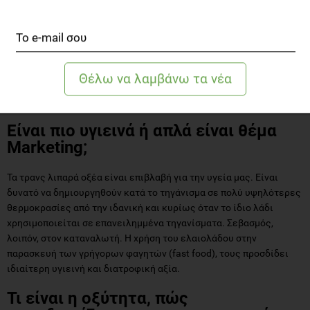
Αντίθετα τα σπορέλαια που είναι πολυακόρεστα και δεν
περιέχουν αντιοξειδωτικά, είναι πιο ευπαθή στο τηγάνισμα και
οξειδώνονται γρηγορότερα.
Τρανς λιπαρά και τηγάνισμα: Μεγάλη αλυσίδα fastfood μιλάει για
αντικατάσταση λαδιών με ελαιόλαδο στην παρασκευή φαγητών.
Είναι πιο υγιεινά ή απλά είναι θέμα
Marketing;
Τα τρανς λιπαρά οξέα είναι επιβλαβή για την υγεία μας. Είναι
δυνατό να δημιουργηθούν κατά το τηγάνισμα σε πολύ υψηλότερες
θερμοκρασίες από την ιδανική και κυρίως όταν το ίδιο λάδι
χρησιμοποιείται σε επανειλημμένα τηγανίσματα. Σεβασμός,
λοιπόν, στον καταναλωτή. H χρήση του ελαιολάδου στην
παρασκευή των γρήγορων φαγητών (fast food), τους προσδίδει
ιδιαίτερη υγιεινή και διατροφική αξία.
Τι είναι η οξύτητα, πώς