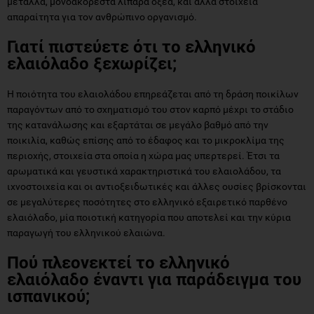
μέταλλα, μονοακόρεστα λιπαρά οξέα, και άλλα στοιχεία
απαραίτητα για τον ανθρώπινο οργανισμό.
Γιατί πιστεύετε ότι το ελληνικό
ελαιόλαδο ξεχωρίζει;
Η ποιότητα του ελαιολάδου επηρεάζεται από τη δράση ποικίλων
παραγόντων από το σχηματισμό του στον καρπό μέχρι το στάδιο
της κατανάλωσης και εξαρτάται σε μεγάλο βαθμό από την
ποικιλία, καθώς επίσης από το έδαφος και το μικροκλίμα της
περιοχής, στοιχεία στα οποία η χώρα μας υπερτερεί. Έτσι τα
αρωματικά και γευστικά χαρακτηριστικά του ελαιολάδου, τα
ιχνοστοιχεία και οι αντιοξειδωτικές και άλλες ουσίες βρίσκονται
σε μεγαλύτερες ποσότητες στο ελληνικό εξαιρετικό παρθένο
ελαιόλαδο, μία ποιοτική κατηγορία που αποτελεί και την κύρια
παραγωγή του ελληνικού ελαιώνα.
Πού πλεονεκτεί το ελληνικό
ελαιόλαδο έναντι για παράδειγμα του
ισπανικού;