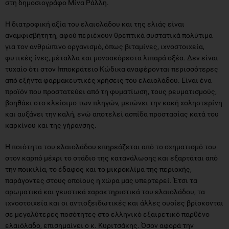
στη δημοσιογράφο Μίνα Ράλλη.
Η διατροφική αξία του ελαιολάδου και της ελιάς είναι
αναμφισβήτητη, αφού περιέχουν θρεπτικά συστατικά πολύτιμα
για τον ανθρώπινο οργανισμό, όπως βιταμίνες, ιχνοστοιχεία,
φυτικές ίνες, μέταλλα και μονοακόρεστα λιπαρά οξέα. Δεν είναι
τυχαίο ότι στον Ιπποκράτειο Κώδικα αναφέρονται περισσότερες
από εξήντα φαρμακευτικές χρήσεις του ελαιολάδου. Είναι ένα
προϊόν που προστατεύει από τη φυματίωση, τους ρευματισμούς,
βοηθάει στο κλείσιμο των πληγών, μειώνει την κακή χοληστερίνη
και αυξάνει την καλή, ενώ αποτελεί ασπίδα προστασίας κατά του
καρκίνου και της γήρανσης.
Η ποιότητα του ελαιολάδου επηρεάζεται από το σχηματισμό του
στον καρπό μέχρι το στάδιο της κατανάλωσης και εξαρτάται από
την ποικιλία, το έδαφος και το μικροκλίμα της περιοχής,
παράγοντες στους οποίους η χώρα μας υπερτερεί. Έτσι τα
αρωματικά και γευστικά χαρακτηριστικά του ελαιολάδου, τα
ιχνοστοιχεία και οι αντιοξειδωτικές και άλλες ουσίες βρίσκονται
σε μεγαλύτερες ποσότητες στο ελληνικό εξαιρετικό παρθένο
ελαιόλαδο, επισημαίνει ο κ. Κυριτσάκης. Όσον αφορά την