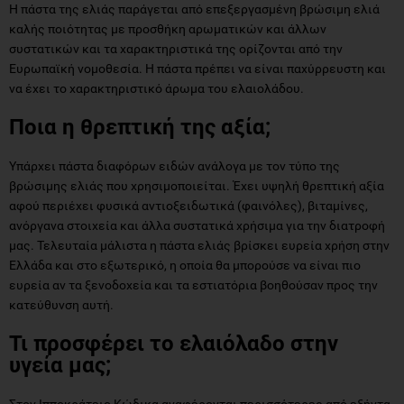
Η πάστα της ελιάς παράγεται από επεξεργασμένη βρώσιμη ελιά
καλής ποιότητας με προσθήκη αρωματικών και άλλων
συστατικών και τα χαρακτηριστικά της ορίζονται από την
Ευρωπαϊκή νομοθεσία. Η πάστα πρέπει να είναι παχύρρευστη και
να έχει το χαρακτηριστικό άρωμα του ελαιολάδου.
Ποια η θρεπτική της αξία;
Υπάρχει πάστα διαφόρων ειδών ανάλογα με τον τύπο της
βρώσιμης ελιάς που χρησιμοποιείται. Έχει υψηλή θρεπτική αξία
αφού περιέχει φυσικά αντιοξειδωτικά (φαινόλες), βιταμίνες,
ανόργανα στοιχεία και άλλα συστατικά χρήσιμα για την διατροφή
μας. Τελευταία μάλιστα η πάστα ελιάς βρίσκει ευρεία χρήση στην
Ελλάδα και στο εξωτερικό, η οποία θα μπορούσε να είναι πιο
ευρεία αν τα ξενοδοχεία και τα εστιατόρια βοηθούσαν προς την
κατεύθυνση αυτή.
Τι προσφέρει το ελαιόλαδο στην
υγεία μας;
Στον Ιπποκράτειο Κώδικα αναφέρονται περισσότερες από εξήντα