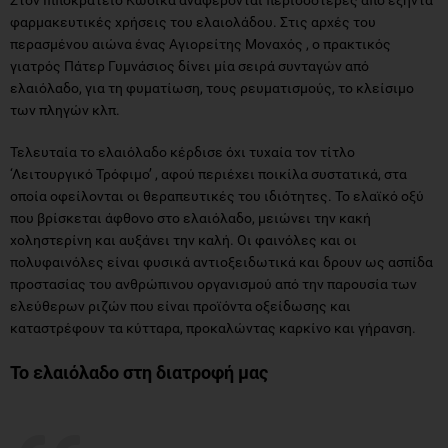
φαρμακευτικές χρήσεις του ελαιολάδου. Στις αρχές του
περασμένου αιώνα ένας Αγιορείτης Μοναχός , ο πρακτικός
γιατρός Πάτερ Γυμνάσιος δίνει μία σειρά συνταγών από
ελαιόλαδο, για τη φυματίωση, τους ρευματισμούς, το κλείσιμο
των πληγών κλπ.
Τελευταία το ελαιόλαδο κέρδισε όχι τυχαία τον τίτλο
‘Λειτουργικό Τρόφιμο’ , αφού περιέχει ποικίλα συστατικά, στα
οποία οφείλονται οι θεραπευτικές του ιδιότητες. Το ελαϊκό οξύ
που βρίσκεται άφθονο στο ελαιόλαδο, μειώνει την κακή
χοληστερίνη και αυξάνει την καλή. Οι φαινόλες και οι
πολυφαινόλες είναι φυσικά αντιοξειδωτικά και δρουν ως ασπίδα
προστασίας του ανθρώπινου οργανισμού από την παρουσία των
ελεύθερων ριζών που είναι προϊόντα οξείδωσης και
καταστρέφουν τα κύτταρα, προκαλώντας καρκίνο και γήρανση.
Το ελαιόλαδο στη διατροφή μας