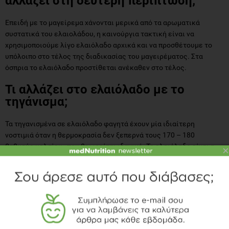
αλλάζει στη δεύτερη περίπτωση;
Επειδή με το μαγείρεμα χάνονται μερικά από τα αρωματικά
συστατικά του ελαιολάδου, η καινούργια τακτική είναι να
χρησιμοποιούμε λίγο ελαιόλαδο αρχικά και να προσθέτουμε το
υπόλοιπο στο τέλος της διαδικασίας του μαγειρέματος. Στα
όσπρια το ελαιόλαδο προστίθεται ανέκαθεν στο τέλος.
Τι αλλάζει στο ελαιόλαδο με το
τηγάνισμα;
Τα τηγανισμένα σε ελαιόλαδο φαγητά έχουν μία ιδιαίτερη
νοστιμιά όταν η θερμοκρασία δεν ξεπερνά τους 170 – 180
βαθμούς κελσίου , που θεωρείται ιδανική. Το ελαιόλαδο είναι η
×
καταλληλότερη λιπαρή ύλη για το τηγάνισμα γιατί είναι πιο
ανθεκτικό λόγω του ότι είναι πλούσιο στομονοακόρεστο ελαικό
οξύ και σε φυσικά αντιοξειδωτικά.
Οι επιπτώσεις από το τηγάνισμα είναι
οι ίδιες στο ελαιόλαδο και στα
σπορέλαια;