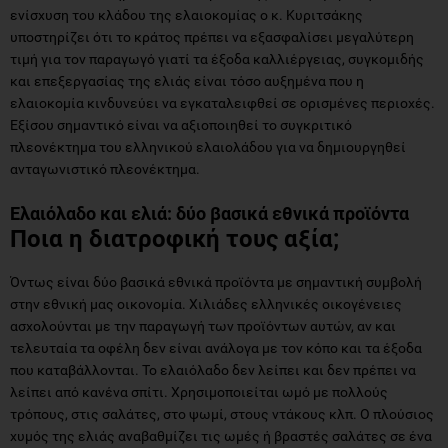
ενίσχυση του κλάδου της ελαιοκομίας ο κ. Κυριτσάκης
υποστηρίζει ότι το κράτος πρέπει να εξασφαλίσει μεγαλύτερη
τιμή για τον παραγωγό γιατί τα έξοδα καλλιέργειας, συγκομιδής
και επεξεργασίας της ελιάς είναι τόσο αυξημένα που η
ελαιοκομία κινδυνεύει να εγκαταλειφθεί σε ορισμένες περιοχές.
Εξίσου σημαντικό είναι να αξιοποιηθεί το συγκριτικό
πλεονέκτημα του ελληνικού ελαιολάδου για να δημιουργηθεί
ανταγωνιστικό πλεονέκτημα.
Ελαιόλαδο και ελιά: δύο βασικά εθνικά προϊόντα
Ποια η διατροφική τους αξία;
Όντως είναι δύο βασικά εθνικά προϊόντα με σημαντική συμβολή
στην εθνική μας οικονομία. Χιλιάδες ελληνικές οικογένειες
ασχολούνται με την παραγωγή των προϊόντων αυτών, αν και
τελευταία τα οφέλη δεν είναι ανάλογα με τον κόπο και τα έξοδα
που καταβάλλονται. Το ελαιόλαδο δεν λείπει και δεν πρέπει να
λείπει από κανένα σπίτι. Χρησιμοποιείται ωμό με πολλούς
τρόπους, στις σαλάτες, στο ψωμί, στους ντάκους κλπ. Ο πλούσιος
χυμός της ελιάς αναβαθμίζει τις ωμές ή βραστές σαλάτες σε ένα