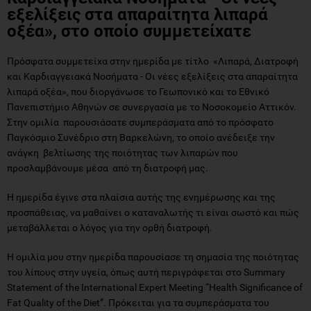
εξελίξεις στα απαραίτητα λιπαρά
οξέα», στο οποίο συμμετείχατε
Πρόσφατα συμμετείχα στην ημερίδα με τίτλο «Λιπαρά, Διατροφή
και Καρδιαγγειακά Νοσήματα - Οι νέες εξελίξεις στα απαραίτητα
λιπαρά οξέα», που διοργάνωσε το Γεωπονικό και το Εθνικό
Πανεπιστήμιο Αθηνών σε συνεργασία με το Νοσοκομείο Αττικόν.
Στην ομιλία παρουσιάσατε συμπεράσματα από το πρόσφατο
Παγκόσμιο Συνέδριο στη Βαρκελώνη, το οποίο ανέδειξε την
ανάγκη βελτίωσης της ποιότητας των λιπαρών που
προσλαμβάνουμε μέσα από τη διατροφή μας.
Η ημερίδα έγινε στα πλαίσια αυτής της ενημέρωσης και της
προσπάθειας, να μαθαίνει ο καταναλωτής τι είναι σωστό και πώς
μεταβάλλεται ο λόγος για την ορθή διατροφή.
Η ομιλία μου στην ημερίδα παρουσίασε τη σημασία της ποιότητας
του λίπους στην υγεία, όπως αυτή περιγράφεται στο Summary
Statement of the International Expert Meeting “Health Significance of
Fat Quality of the Diet”. Πρόκειται για τα συμπεράσματα του