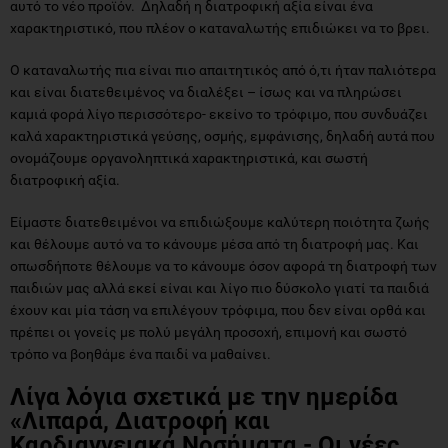
αυτό το νέο προϊόν. Δηλαδή η διατροφική αξία είναι ένα
χαρακτηριστικό, που πλέον ο καταναλωτής επιδιώκει να το βρει.
Ο καταναλωτής πια είναι πιο απαιτητικός από ό,τι ήταν παλιότερα
και είναι διατεθειμένος να διαλέξει – ίσως και να πληρώσει
καμιά φορά λίγο περισσότερο- εκείνο το τρόφιμο, που συνδυάζει
καλά χαρακτηριστικά γεύσης, οσμής, εμφάνισης, δηλαδή αυτά που
ονομάζουμε οργανοληπτικά χαρακτηριστικά, και σωστή
διατροφική αξία.
Είμαστε διατεθειμένοι να επιδιώξουμε καλύτερη ποιότητα ζωής
και θέλουμε αυτό να το κάνουμε μέσα από τη διατροφή μας. Και
οπωσδήποτε θέλουμε να το κάνουμε όσον αφορά τη διατροφή των
παιδιών μας αλλά εκεί είναι και λίγο πιο δύσκολο γιατί τα παιδιά
έχουν και μία τάση να επιλέγουν τρόφιμα, που δεν είναι ορθά και
πρέπει οι γονείς με πολύ μεγάλη προσοχή, επιμονή και σωστό
τρόπο να βοηθάμε ένα παιδί να μαθαίνει.
Λίγα λόγια σχετικά με την ημερίδα
«Λιπαρά, Διατροφή και
Καρδιαγγειακά Νοσήματα - Οι νέες