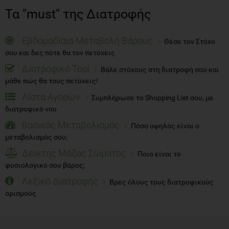
Τα "must" της Διατροφής
Εβδομαδίαια Μεταβολή Βάρους
Θέσε τον Στόχο
σου και δες πότε θα τον πετύχεις
Διατροφικό Tool
Βάλε στόχους στη διατροφή σου και
μάθε πώς θα τους πετύχεις!
Λίστα Αγορών
Συμπλήρωσε το Shopping List σου, με
διατροφικό νου
Βασικός Μεταβολισμός
Πόσο υψηλός είναι ο
μεταβολισμός σου;
Δείκτης Μάζας Σώματος
Ποιο είναι το
φυσιολογικό σου βάρος;
Λεξικό Διατροφής
Βρες όλους τους διατροφικούς
ορισμούς