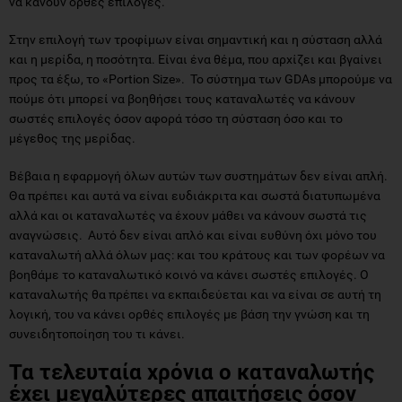
να κάνουν ορθές επιλογές.
Στην επιλογή των τροφίμων είναι σημαντική και η σύσταση αλλά
και η μερίδα, η ποσότητα. Είναι ένα θέμα, που αρχίζει και βγαίνει
προς τα έξω, το «Portion Size». Το σύστημα των GDAs μπορούμε να
πούμε ότι μπορεί να βοηθήσει τους καταναλωτές να κάνουν
σωστές επιλογές όσον αφορά τόσο τη σύσταση όσο και το
μέγεθος της μερίδας.
Βέβαια η εφαρμογή όλων αυτών των συστημάτων δεν είναι απλή.
Θα πρέπει και αυτά να είναι ευδιάκριτα και σωστά διατυπωμένα
αλλά και οι καταναλωτές να έχουν μάθει να κάνουν σωστά τις
αναγνώσεις. Αυτό δεν είναι απλό και είναι ευθύνη όχι μόνο του
καταναλωτή αλλά όλων μας: και του κράτους και των φορέων να
βοηθάμε το καταναλωτικό κοινό να κάνει σωστές επιλογές. Ο
καταναλωτής θα πρέπει να εκπαιδεύεται και να είναι σε αυτή τη
λογική, του να κάνει ορθές επιλογές με βάση την γνώση και τη
συνειδητοποίηση του τι κάνει.
Τα τελευταία χρόνια ο καταναλωτής
έχει μεγαλύτερες απαιτήσεις όσον