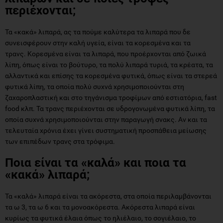
περιέχονται;
Τα «κακά» λιπαρά, ας τα πούμε καλύτερα τα λιπαρά που δε
συνεισφέρουν στην καλή υγεία, είναι τα κορεσμένα και τα
τρανς. Κορεσμένα είναι τα λιπαρά, που προέρχονται από ζωικά
λίπη, όπως είναι το βούτυρο, τα πολύ λιπαρά τυριά, τα κρέατα, τα
αλλαντικά και επίσης τα κορεσμένα φυτικά, όπως είναι τα στερεά
φυτικά λίπη, τα οποία πολύ συχνά χρησιμοποιούνται στη
ζαχαροπλαστική και στο τηγάνισμα τροφίμων από εστιατόρια, fast
food κλπ. Τα τρανς περιέχονται σε υδρογονωμένα φυτικά λίπη, τα
οποία συχνά χρησιμοποιούνται στην παραγωγή σνακς. Αν και τα
τελευταία χρόνια έχει γίνει συστηματική προσπάθεια μείωσης
των επιπέδων τρανς στα τρόφιμα.
Ποια είναι τα «καλά» και ποια τα
«κακά» λιπαρά;
Τα «καλά» λιπαρά είναι τα ακόρεστα, στα οποία περιλαμβάνονται
τα ω 3, τα ω 6 και τα μονοακόρεστα. Ακόρεστα λιπαρά είναι
κυρίως τα φυτικά έλαια όπως το ηλιέλαιο, το σογιέλαιο, το