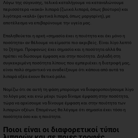
Λόγω της σύγχυσης, τελικά καταλήγουμε να καταναλώνουμε
περισσότερα «κακά» λιπαρά (ζωικά λιπαρά, όπως βούτυρο) και
λιγότερα «καλά» (φυτικά λιπαρά, όπως μαργαρίνη), με
αποτέλεσμα να επιβαρύνουμε την υγεία μας.
Επαληθεύεται η αρχή «σημασία έχει η ποιότητα και όχι μόνο η
ποσότητα» αν θέλουμε να είμαστε πιο ακριβείς. Είναι λίγο λεπτό
το ζήτημα. Προφανώς έχει σημασία και η ποσότητα αλλά θα
πρέπει να δώσουμε έμφαση και στην ποιότητα. Δηλαδή στη
συγκεκριμένη ποσότητα λίπους που εμπεριέχει η διατροφή μας,
είναι πολύ σημαντικό να αναδείξουμε ότι κάποια από αυτά τα
λιπαρά οξέα έχουν θετικό ρόλο.
Νομίζω ότι σε αυτή τη φάση μπορούμε να διαφοροποιήσουμε λίγο
το λόγο μας και ενώ μέχρι τώρα δίναμε έμφαση στην ποσότητα,
τώρα να αρχίσουμε να δίνουμε έμφαση και στην ποιότητα των
λιπαρών οξέων. Επομένως θα λέγαμε ότι σημασία έχει τόσο η
ποσότητα όσο και η ποιότητα.
Ποιοι είναι οι διαφορετικοί τύποι
λιπαρών και σε ποιες τροφές