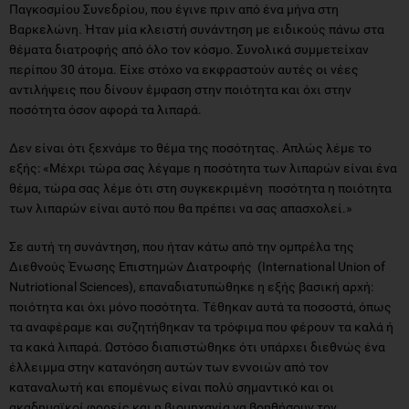
Παγκοσμίου Συνεδρίου, που έγινε πριν από ένα μήνα στη
Βαρκελώνη. Ήταν μία κλειστή συνάντηση με ειδικούς πάνω στα
θέματα διατροφής από όλο τον κόσμο. Συνολικά συμμετείχαν
περίπου 30 άτομα. Είχε στόχο να εκφραστούν αυτές οι νέες
αντιλήψεις που δίνουν έμφαση στην ποιότητα και όχι στην
ποσότητα όσον αφορά τα λιπαρά.
Δεν είναι ότι ξεχνάμε το θέμα της ποσότητας. Απλώς λέμε το
εξής: «Μέχρι τώρα σας λέγαμε η ποσότητα των λιπαρών είναι ένα
θέμα, τώρα σας λέμε ότι στη συγκεκριμένη ποσότητα η ποιότητα
των λιπαρών είναι αυτό που θα πρέπει να σας απασχολεί.»
Σε αυτή τη συνάντηση, που ήταν κάτω από την ομπρέλα της
Διεθνούς Ένωσης Επιστημών Διατροφής (Ιnternational Union of
Nutriotional Sciences), επαναδιατυπώθηκε η εξής βασική αρχή:
ποιότητα και όχι μόνο ποσότητα. Τέθηκαν αυτά τα ποσοστά, όπως
τα αναφέραμε και συζητήθηκαν τα τρόφιμα που φέρουν τα καλά ή
τα κακά λιπαρά. Ωστόσο διαπιστώθηκε ότι υπάρχει διεθνώς ένα
έλλειμμα στην κατανόηση αυτών των εννοιών από τον
καταναλωτή και επομένως είναι πολύ σημαντικό και οι
ακαδημαϊκοί φορείς και η βιομηχανία να βοηθήσουν τον