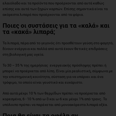
ελαιόλαδο και τα προϊόντα που προέρχονται από αυτά καθώς
επίσης και αυτά των ξηρών καρπών. Επίσης σημαντικά είναι τα
ακόρεστα λιπαρά που προέρχονται από τα ψάρια.
Ποιες οι συστάσεις για τα «καλά» και
τα «κακά» λιπαρά;
Τα λιπαρά, πέρα από το γεγονός ότι προσθέτουν γεύση στο φαγητό,
δίνουν ενέργεια και πολλά από αυτά έχουν θετικές επιδράσεις
στη βιολογική μας υγεία.
To 30 – 35 % της ημερήσιας ενεργειακής πρόσληψης πρέπει ή
μπορεί να προέρχεται από λίπη. Είναι μία ρεαλιστική, σύμφωνα με
την επιστημονική κοινότητα, σύσταση για να υπάρχει και ένα
τρόφιμο, το οποίο είναι γευστικό και ευχάριστο.
Από αυτά μέχρι 10 % των θερμίδων πρέπει να προέρχεται από
κορεσμένα, 6 - 10 % από ω-3 και ω-6 και μέχρι 1% από τρανς. Το
υπόλοιπο πρέπει να παρέχεται από μονοακόρεστα λιπαρά οξέα.
Ποια θα είναι τα οφέλη
αν