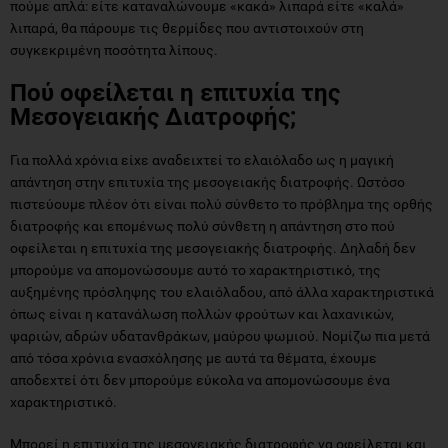
πούμε απλά: είτε καταναλώνουμε «κακά» λιπαρά είτε «καλά»
λιπαρά, θα πάρουμε τις θερμίδες που αντιστοιχούν στη
συγκεκριμένη ποσότητα λίπους.
Πού οφείλεται η επιτυχία της
Μεσογειακής Διατροφής;
Για πολλά χρόνια είχε αναδειχτεί το ελαιόλαδο ως η μαγική
απάντηση στην επιτυχία της μεσογειακής διατροφής. Ωστόσο
πιστεύουμε πλέον ότι είναι πολύ σύνθετο το πρόβλημα της ορθής
διατροφής και επομένως πολύ σύνθετη η απάντηση στο πού
οφείλεται η επιτυχία της μεσογειακής διατροφής. Δηλαδή δεν
μπορούμε να απομονώσουμε αυτό το χαρακτηριστικό, της
αυξημένης πρόσληψης του ελαιόλαδου, από άλλα χαρακτηριστικά
όπως είναι η κατανάλωση πολλών φρούτων και λαχανικών,
ψαριών, αδρών υδατανθράκων, μαύρου ψωμιού. Νομίζω πια μετά
από τόσα χρόνια ενασχόλησης με αυτά τα θέματα, έχουμε
αποδεχτεί ότι δεν μπορούμε εύκολα να απομονώσουμε ένα
χαρακτηριστικό.
Μπορεί η επιτυχία της μεσογειακής διατροφής να οφείλεται και