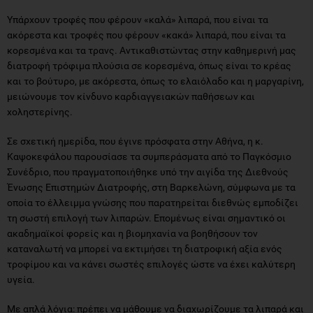
Υπάρχουν τροφές που φέρουν «καλά» λιπαρά, που είναι τα
ακόρεστα και τροφές που φέρουν «κακά» λιπαρά, που είναι τα
κορεσμένα και τα τρανς. Αντικαθιστώντας στην καθημερινή μας
διατροφή τρόφιμα πλούσια σε κορεσμένα, όπως είναι το κρέας
και το βούτυρο, με ακόρεστα, όπως το ελαιόλαδο και η μαργαρίνη,
μειώνουμε τον κίνδυνο καρδιαγγειακών παθήσεων και
χοληστερίνης.
Σε σχετική ημερίδα, που έγινε πρόσφατα στην Αθήνα, η κ.
Καψοκεφάλου παρουσίασε τα συμπεράσματα από το Παγκόσμιο
Συνέδριο, που πραγματοποιήθηκε υπό την αιγίδα της Διεθνούς
Ένωσης Επιστημών Διατροφής, στη Βαρκελώνη, σύμφωνα με τα
οποία το έλλειμμα γνώσης που παρατηρείται διεθνώς εμποδίζει
τη σωστή επιλογή των λιπαρών. Επομένως είναι σημαντικό οι
ακαδημαϊκοί φορείς και η βιομηχανία να βοηθήσουν τον
καταναλωτή να μπορεί να εκτιμήσει τη διατροφική αξία ενός
τροφίμου και να κάνει σωστές επιλογές ώστε να έχει καλύτερη
υγεία.
Με απλά λόγια: πρέπει να μάθουμε να διαχωρίζουμε τα λιπαρά και