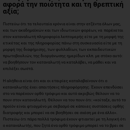
αφορά την ποιότητα και τη θρεπτική
αξία;
Πιστεύω ότι τα τελευταία χρόνια είναι στην ατζέντα όλων μας,
και των ακαδημαϊκών και των ιδιωτικών φορέων, να παρέχεται
στον καταναλωτή πληροφορία λεπτομερής είτε με τη μορφή της
ετικέτας και της πληροφορίας πάνω στη συσκευασία είτε με τη
μορφή της διαφήμισης, των φυλλαδίων, των εκπαιδευτικών
πρωτοβουλιών, της διοργάνωσης ημερίδων κλπ. με στόχο αυτό:
να βοηθήσουν τον καταναλωτή να καταλάβει, να μάθει και να
επιλέξει σωστά.
Η αλήθεια είναι ότι και οι εταιρίες καταλαβαίνουν ότι ο
καταναλωτής έχει απαιτήσεις πληροφόρησης. Έχουν επενδύσει
στο να παρέχουν ορθό τρόφιμο και αυτό ακριβώς θέλουν να το
πουν στον καταναλωτή. Θέλουν να του πουν ότι: «κοίταξε, αυτό το
προϊόν είναι φτιαγμένο με σεβασμό σε κάποιες συστάσεις ορθής
διατροφής και μπορεί να σε βοηθήσει σε σχέση με ένα άλλο».
Πιστεύω ότι πάρα πολλά τρόφιμα έχουν φτιαχτεί με τη λογική ότι
ο καταναλωτής, που ζητά ένα ορθό τρόφιμο μπορεί να το βρει σε