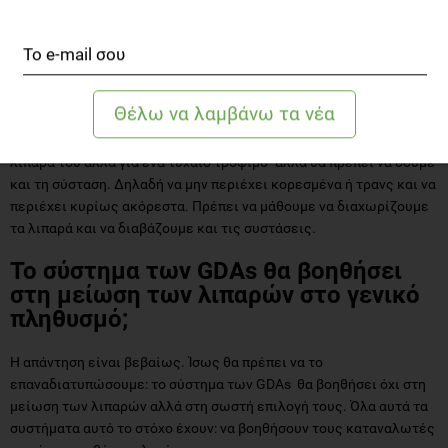
Τι πρέπει να προσέχουμε όταν
διαβάζουμε τις ετικέτες των
τροφίμων;
Με δύο λέξεις: ποσότητα και σύσταση. Θα πρέπει να προσέχουμε
αν το τρόφιμο παρέχει πολλά λιπαρά -και δε μιλάμε για ένα
τρόφιμο όπως η μαργαρίνη που προφανώς το παίρνεις για τα
λιπαρά του αλλά για ένα τυχαίο τρόφιμο- αλλά θα πρέπει να δούμε
και τη σύσταση. Δηλαδή να μην περιέχει κορεσμένα ή τρανς και να
περιέχει κυρίως ακόρεστα. Πρέπει να μάθουμε να διαχωρίζουμε
τα λιπαρά και να διαβάζουμε και τις συστάσεις.
Το σύστημα των GDAs θα βοηθήσει
στη μείωση των λιπαρών στο γενικό
πληθυσμό;
Η απάντηση είναι βεβαίως. Ίσως θα πρέπει να το
επαναδιατυπώσουμε: το σύστημα των GDAs θα βοηθήσει όχι στη
μείωση των λιπαρών αλλά στη σωστή επιλογή τους. Όλα αυτά τα
συστήματα αυτό το στόχο έχουν: να βοηθήσουν τους καταναλωτές