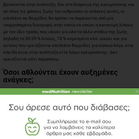
βρίσκονται στην ανάπτυξη. Και στη διάρκεια της εγκυμοσύνης και
σε όλες τις φάσεις ζωής του ανθρώπου οι ανάγκες αυτές, οι
επιπλέον σε θερμίδες θα πρέπει να παρέχονται από μία
ισορροπημένη διατροφή, στην οποία να ισχύει η κατανομή λίπους
με τον ίδιο τρόπο, που ισχύει για όλα τα άλλα στάδια της ζωής.
Δηλαδή το 30-35 % λίπους, 10 % κορεσμένα κλπ. ισχύει και για
αυτούς που χρειάζονται επιπλέον θερμίδες για κάποιο λόγο, είτε
επειδή είναι στην ανάπτυξη είτε λόγω εγκυμοσύνης. Δεν
χρειάζονται κάτι παραπάνω.
Όσοι αθλούνται έχουν αυξημένες
ανάγκες;
×
Αυτοί που αθλούνται έχουν αυξημένες ανάγκες σε θερμίδες, τις
οποίες η σύσταση είναι να τις καταναλώνουν από ένα
ισορροπημένο γεύμα. Ο αθλούμενος χρειάζεται επιπλέον 500
θερμίδες, οι οποίες πρέπει να εντάσσονται σε ένα ισορροπημένο
τρόπο διατροφής. Δε σημαίνει ότι πρέπει να τις παίρνει από
λιπαρά.