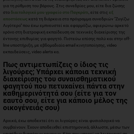
για τη ρύθμιση του βάρους. Στις συνεδρίες μου, είτε δια ζώσης
στο
διαιτολογικό μου γραφείο στο Παγκράτι
, είτε στις
εξ
αποστάσεως
κατά τη διάρκεια στο πρόγραμμα συνεδριών "Ζυγίζω
Λιγότερο" που έχω εμπνευστεί και εφαρμόζω, αφιερώνω αρκετό
χρόνο στη διατροφική εκπαίδευση σε τεχνικές διαχείρισης της
έντονης επιθυμίας για φαγητό. Πιστεύω επίσης πολύ και στην off-
line υποστήριξη, με εβδομαδιαία email κινητοποίησης, video
εκπαιδεύσεις, video alerts κα.
Πως αντιμετωπίζεις ο ίδιος τις
λιγούρες; Υπάρχει κάποια τεχνική
διαχείρισης του συναισθηματικού
φαγητού που πετυχαίνει πάντα στην
καθημερινότητά σου (είτε για τον
εαυτό σου, είτε για κάποιο μέλος της
οικογένειάς σου)
Αρχικά, έχω αποδεχτεί ότι οι λιγούρες είναι φυσιολογικό να
συμβαίνουν. Έχουν αποδειχθεί επιστημονικά, άλλωστε, μέσω των
επιπέδων διαφόρων ορμονων. Κάτι που μπορεί να λειτουργεί σε