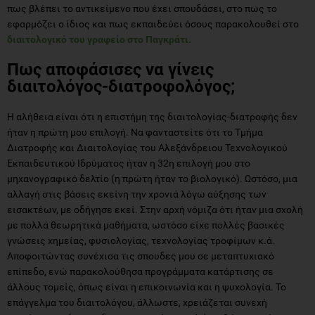
πως βλέπει το αντικείμενο που έχει σπουδάσει, στο πως το
εφαρμόζει ο ίδιος και πως εκπαιδεύει όσους παρακολουθεί στο
διαιτολογικό του γραφείο στο Παγκράτι.
Πως αποφάσισες να γίνεις
διαιτολόγος-διατροφολόγος;
Η αλήθεια είναι ότι η επιστήμη της διαιτολογίας-διατροφής δεν
ήταν η πρώτη μου επιλογή. Να φανταστείτε ότι το Τμήμα
Διατροφής και Διαιτολογίας του Αλεξάνδρειου Τεχνολογικού
Εκπαιδευτικού Ιδρύματος ήταν η 32η επιλογή μου στο
μηχανογραφικό δελτίο (η πρώτη ήταν το βιολογικό). Ωστόσο, μια
αλλαγή στις βάσεις εκείνη την χρονιά λόγω αύξησης των
εισακτέων, με οδήγησε εκεί. Στην αρχή νόμιζα ότι ήταν μια σχολή
με πολλά θεωρητικά μαθήματα, ωστόσο είχε πολλές βασικές
γνώσεις χημείας, φυσιολογίας, τεχνολογίας τροφίμων κ.ά.
Αποφοιτώντας συνέχισα τις σπουδες μου σε μεταπτυχιακό
επίπεδο, ενώ παρακολούθησα προγράμματα κατάρτισης σε
άλλους τομείς, όπως είναι η επικοινωνία και η ψυχολογία. Το
επάγγελμα του διαιτολόγου, άλλωστε, χρειάζεται συνεχή