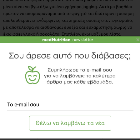
μένα είναι να βγω έξω για ένα γρήγορο jogging. Αυτό με βοηθάει
πρώτον να απομακρύνομαι από το φαγητό και δεύτερον η άσκηση
απελευθερώνει ενδορφίνες και χημικές ουσίες στον εγκέφαλό,
με αποτέλεσμα να αισθάνομαι ευεξία και ευχαρίστηση, χωρίς να
έχω φάει γλυκό ή σοκολάτα! Επιπλέον, έχω μαζί μου λίστα
×
αγορών κάθε Σάββατο που επισκέπτομαι το σούπερ μάρκετ για τα
ψώνια της εβδομάδας και δεν πηγαίνω ποτέ νηστικός!
TOPICS
ΔΙΑΙΤΟΛΟΓΟΣ
ΣΥΝΕΝΤΕΥΞΗ
ΔΙΑΒΑΣΤΕ ΑΚΟΜΗ