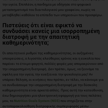
την υγεία. Επιπλέον, η πανδημία με οδήγησε στο ψηφιακό
μετασχηματισμό του διαιτολογικού μου γραφείου, χωρίς να
μεταβληθεί καθόλου το επίπεδο των υπηρεσιών που προσφέρω.
Πιστεύεις ότι είναι εφικτό να
συνδυάσει κανείς μια ισορροπημένη
διατροφή με την απαιτητική
καθημερινότητα;
Οι απαιτητικοί ρυθμοί της καθημερινότητας, οι αυξημένες
υποχρεώσεις, ο λιγοστός ελεύθερος χρόνος και η ευκολία που
παρέχει το έτοιμο φαγητό, πολλές φορές μας απομακρύνουν από
την ισορροπημένη διατροφή. Δεν πρέπει, όμως, να ξεχνάμε τα
οφέλη για την υγεία, την ευεξία και την ψυχολογία μας! Αν
υπάρχει θέληση, οι κινήσεις που πρέπει, εν τέλει, να κάνουμε για
να συνδυάσουμε την ισορροπημένη διατροφή με την δύσκολη
καθημερινότητα είναι αρκετά απλές. Προς αυτή την κατεύθυνση,
έχω δημιουργήσει μια ηλεκτρονική εφαρμογή για τους πελάτες
μου, το
Nutrition Goals System (NGS)
που στηρίζεται στην
αυτοπαρακολούθηση διατροφικής συμπεριφοράς μέσω