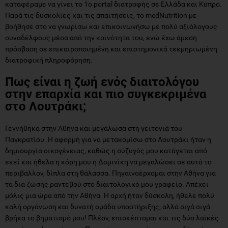
καταφέραμε να γίνει το 1ο portal διατροφής σε Ελλάδα και Κύπρο.
Παρά τις δυσκολίες και τις απαιτήσεις, το medNutrition με
βοήθησε στο να γνωρίσω και επικοινωνήσω με πολύ αξιόλογους
συναδέλφους μέσα από την κοινότητά του, ενώ έχω άμεση
πρόσβαση σε επικαιροποιημένη και επιστημονικά τεκμηριωμένη
διατροφική πληροφόρηση.
Πως είναι η ζωή ενός διαιτολόγου
στην επαρχία και πιο συγκεκριμένα
στο Λουτράκι;
Γεννήθηκα στην Αθήνα και μεγάλωσα στη γειτονιά του
Παγκρατίου. Η αφορμή για να μετακομίσω στο Λουτράκι ήταν η
δημιουργία οικογένειας, καθώς η σύζυγός μου κατάγεται από
εκεί και ήθελα η κόρη μου η Δομινίκη να μεγαλώσει σε αυτό το
περιβάλλον, δίπλα στη θάλασσα. Πηγαινοέρχομαι στην Αθήνα για
τα δια ζώσης ραντεβού στο διαιτολογικό μου γραφείο. Απέχει
μόλις μια ώρα από την Αθήνα. Η αρχή ήταν δύσκολη, ήθελε πολύ
καλή οργάνωση και δυνατή ομάδα υποστήριξης, αλλά σιγά σιγά
βρήκα το βηματισμό μου! Πλέον, επισκέπτομαι και τις δύο λαϊκές