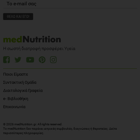
Η σωστή διατροφή προσφέρει Υγεία
Ποιοι Είμαστε
Συντακτική Ομάδα
Διαιτολογικά Γραφεία
e- Βιβλιοθήκη
Επικοινωνία
© 2026 medNutrition.gr. All rights reserved.
Το medNutrition δεν παρέχει ιατρικές συμβουλές, διαγνώσεις ή θεραπείες.
Δείτε
περισσότερες πληροφορίες
.