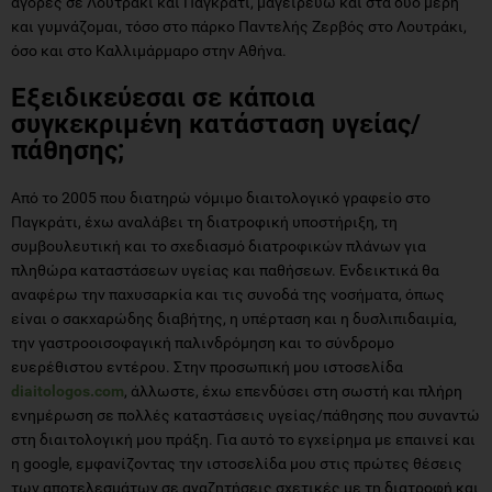
αγορές σε Λουτράκι και Παγκράτι, μαγειρεύω και στα δύο μέρη
και γυμνάζομαι, τόσο στο πάρκο Παντελής Ζερβός στο Λουτράκι,
όσο και στο Καλλιμάρμαρο στην Αθήνα.
Εξειδικεύεσαι σε κάποια
συγκεκριμένη κατάσταση υγείας/
πάθησης;
Από το 2005 που διατηρώ νόμιμο διαιτολογικό γραφείο στο
Παγκράτι, έχω αναλάβει τη διατροφική υποστήριξη, τη
συμβουλευτική και το σχεδιασμό διατροφικών πλάνων για
πληθώρα καταστάσεων υγείας και παθήσεων. Ενδεικτικά θα
αναφέρω την παχυσαρκία και τις συνοδά της νοσήματα, όπως
είναι ο σακχαρώδης διαβήτης, η υπέρταση και η δυσλιπιδαιμία,
την γαστροοισοφαγική παλινδρόμηση και το σύνδρομο
ευερέθιστου εντέρου. Στην προσωπική μου ιστοσελίδα
diaitologos.com
, άλλωστε, έχω επενδύσει στη σωστή και πλήρη
ενημέρωση σε πολλές καταστάσεις υγείας/πάθησης που συναντώ
στη διαιτολογική μου πράξη. Για αυτό το εγχείρημα με επαινεί και
η google, εμφανίζοντας την ιστοσελίδα μου στις πρώτες θέσεις
των αποτελεσμάτων σε αναζητήσεις σχετικές με τη διατροφή και