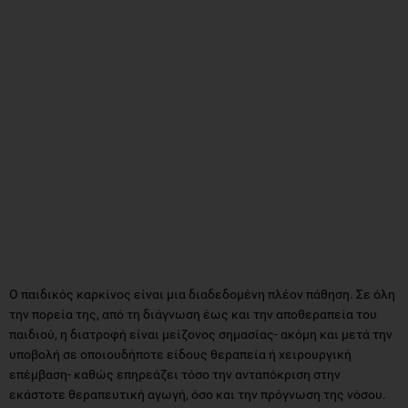
Ο παιδικός καρκίνος είναι μια διαδεδομένη πλέον πάθηση. Σε όλη
την πορεία της, από τη διάγνωση έως και την αποθεραπεία του
παιδιού, η διατροφή είναι μείζονος σημασίας- ακόμη και μετά την
υποβολή σε οποιουδήποτε είδους θεραπεία ή χειρουργική
επέμβαση- καθώς επηρεάζει τόσο την ανταπόκριση στην
εκάστοτε θεραπευτική αγωγή, όσο και την πρόγνωση της νόσου.