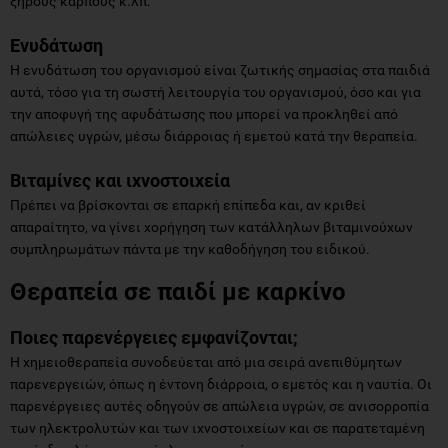
ξηρούς καρπούς κ.λπ.
Ενυδάτωση
Η ενυδάτωση του οργανισμού είναι ζωτικής σημασίας στα παιδιά
αυτά, τόσο για τη σωστή λειτουργία του οργανισμού, όσο και για
την αποφυγή της αφυδάτωσης που μπορεί να προκληθεί από
απώλειες υγρών, μέσω διάρροιας ή εμετού κατά την θεραπεία.
Βιταμίνες και ιχνοστοιχεία
Πρέπει να βρίσκονται σε επαρκή επίπεδα και, αν κριθεί
απαραίτητο, να γίνει χορήγηση των κατάλληλων βιταμινούχων
συμπληρωμάτων πάντα με την καθοδήγηση του ειδικού.
Θεραπεία σε παιδί με καρκίνο
Ποιες παρενέργειες εμφανίζονται;
Η χημειοθεραπεία συνοδεύεται από μια σειρά ανεπιθύμητων
παρενεργειών, όπως η έντονη διάρροια, ο εμετός και η ναυτία. Οι
παρενέργειες αυτές οδηγούν σε απώλεια υγρών, σε ανισορροπία
των ηλεκτρολυτών και των ιχνοστοιχείων και σε παρατεταμένη