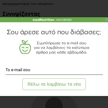
προγραμματισμός των γευμάτων.
Συνοψίζοντας
×
Η διατροφή λοιπόν παίζει πολύ σημαντικό ρόλο στα παιδιά με
καρκίνο, τόσο για την άμεση αποκατάσταση και έκβαση της
θεραπείας, όσο και για τη βελτίωση της ποιότητας ζωής, που
είναι το κυρίαρχο ζητούμενο.
ΒΙΒΛΙΟΓΡΑΦΙΑ
American Cancer Society, " Nutrition in children with cancer",
accessed online at:
http://www.cancer.org/acs/groups/cid/documents/webcontent/
pdf.pdf