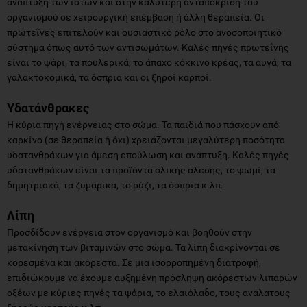
ανάπτυξη των ιστών και στην καλύτερη ανταπόκριση του
οργανισμού σε χειρουργική επέμβαση ή άλλη θεραπεία. Οι
πρωτεΐνες επιτελούν και ουσιαστικό ρόλο στο ανοσοποιητικό
σύστημα όπως αυτό των αντισωμάτων. Καλές πηγές πρωτεΐνης
είναι το ψάρι, τα πουλερικά, το άπαχο κόκκινο κρέας, τα αυγά, τα
γαλακτοκομικά, τα όσπρια και οι ξηροί καρποί.
Υδατάνθρακες
Η κύρια πηγή ενέργειας στο σώμα. Τα παιδιά που πάσχουν από
καρκίνο (σε θεραπεία ή όχι) χρειάζονται μεγαλύτερη ποσότητα
υδατανθράκων για άμεση επούλωση και ανάπτυξη. Καλές πηγές
υδατανθράκων είναι τα προϊόντα ολικής άλεσης, το ψωμί, τα
δημητριακά, τα ζυμαρικά, το ρύζι, τα όσπρια κ.λπ.
Λίπη
Προσδίδουν ενέργεια στον οργανισμό και βοηθούν στην
μετακίνηση των βιταμινών στο σώμα. Τα λίπη διακρίνονται σε
κορεσμένα και ακόρεστα. Σε μια ισορροπημένη διατροφή,
επιδιώκουμε να έχουμε αυξημένη πρόσληψη ακόρεστων λιπαρών
οξέων με κύριες πηγές τα ψάρια, το ελαιόλαδο, τους ανάλατους