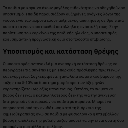
Τα παιδιά με καρκίνο έχουν μεγάλες πιθανότητες να οδηγηθούν σε
υποσιτισμό, επειδή παρουσιάζουν αυξημένες ανάγκες λόγω της
νόσου, ενώ ταυτόχρονα έχουν αυξημένες απαιτήσεις σε θρεπτικά
συστατικά για να επιτευχθεί κατάλληλα η ανάπτυξή τους. Στην
περίπτωση του καρκίνου της παιδικής ηλικίας, ο υποσιτισμός
έχει σημαντική προγνωστική αξία στο ποσοστό επιβίωσης.
Υποσιτισμός και κατάσταση θρέψης
Ο υποσιτισμός αντανακλά μια ανεπαρκή κατάσταση θρέψης και
περιγράφει τις συνέπειες μη επαρκούς πρόσληψης πρωτεϊνών
και ενέργειας. Συγκεκριμένα, η απώλεια σωματικού βάρους της
τάξης του 5-10% σε διάστημα μικρότερο των έξι μηνών
χαρακτηρίζεται ως οξύς υποσιτισμός. Ωστόσο, το σωματικό
βάρος δεν είναι ο καταλληλότερος δείκτης για την ανίχνευση
διατροφικών διαταραχών σε παιδιά με καρκίνο. Μπορεί να
επηρεαστεί από την ενυδάτωση κατά τη διάρκεια της
χημειοθεραπείας ενώ σε παιδιά με φυσιολογικό ή υπερβάλλον
βάρος η απώλεια της μυϊκής μάζας μπορεί να μην είναι ορατή όσο
παραμένει αμετάβλητο το λίπος.