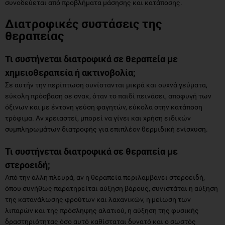
συνοδεύεται από προβλήματα μάσησης και κατάποσης.
Διατροφικές συστάσεις της
θεραπείας
Τι συστήνεται διατροφικά σε θεραπεία με
χημειοθεραπεία ή ακτινοβολία;
Σε αυτήν την περίπτωση συνίστανται μικρά και συχνά γεύματα,
εύκολη πρόσβαση σε σνακ, όταν το παιδί πεινάσει, αποφυγή των
όξινων και με έντονη γεύση φαγητών, εύκολα στην κατάποση
τρόφιμα. Αν χρειαστεί, μπορεί να γίνει και χρήση ειδικών
συμπληρωμάτων διατροφής για επιπλέον θερμιδική ενίσχυση.
Τι συστήνεται διατροφικά σε θεραπεία με
στεροειδή;
Από την άλλη πλευρά, αν η θεραπεία περιλαμβάνει στεροειδή,
όπου συνήθως παρατηρείται αύξηση βάρους, συνιστάται η αύξηση
της κατανάλωσης φρούτων και λαχανικών, η μείωση των
λιπαρών και της πρόσληψης αλατιού, η αύξηση της φυσικής
δραστηριότητας όσο αυτό καθίσταται δυνατό και ο σωστός