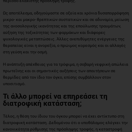
περίοδο ελάχιστης πρόσληψη τροφής.
Ως αποτέλεσμα, οδηγούμαστε σε οξεία και χρόνια δυσαπορρόφηση
μικρο- και μακρο- θρεπτικών συστατικών και σε αδυναμία, μείωση
της ανοσολογικής ικανότητας και της επούλωσης τραυμάτων,
αύξηση της τοξικότητας των φαρμάκων και διάφορες
ψυχολογικές μεταπτώσεις. Άλλες ανεπιθύμητες ενέργειες της
θεραπείας είναι η ανορεξία, ο πρώιμος κορεσμός και οι αλλαγές
στη γεύση και την οσμή.
Η ανάπτυξη απέχθειας για τα τρόφιμα, η σοβαρή νεφρική απώλεια
πρωτεΐνης και οι σημαντικές αυξήσεις των απαιτήσεων σε
θερμίδες από τον ίδιο τον όγκο, επίσης συμβάλλουν στον
υποσιτισμό.
Τι άλλο μπορεί να επηρεάσει τη
διατροφική κατάσταση;
Τέλος, η θέση του ίδιου του όγκου μπορεί να έχει αντίκτυπο στη
διατροφική κατάσταση. Δεδομένου ότι ο υποθάλαμος ελέγχει την
κανονικότητα ρύθμισης της πρόσληψης τροφής, η καταστροφή