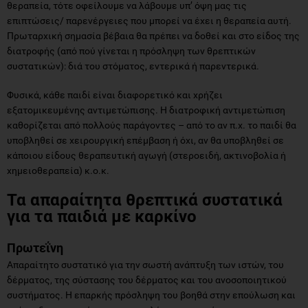
θεραπεία, τότε οφείλουμε να λάβουμε υπ’ όψη μας τις
επιπτώσεις/ παρενέργειες που μπορεί να έχει η θεραπεία αυτή.
Πρωταρχική σημασία βέβαια θα πρέπει να δοθεί και στο είδος της
διατροφής (από πού γίνεται η πρόσληψη των θρεπτικών
συστατικών): διά του στόματος, εντερικά ή παρεντερικά.
Φυσικά, κάθε παιδί είναι διαφορετικό και χρήζει
εξατομικευμένης αντιμετώπισης. Η διατροφική αντιμετώπιση
καθορίζεται από πολλούς παράγοντες – από το αν π.χ. το παιδί θα
υποβληθεί σε χειρουργική επέμβαση ή όχι, αν θα υποβληθεί σε
κάποιου είδους θεραπευτική αγωγή (στεροειδή, ακτινοβολία ή
χημειοθεραπεία) κ.ο.κ.
Τα απαραίτητα θρεπτικά συστατικά
για τα παιδιά με καρκίνο
Πρωτεΐνη
Απαραίτητο συστατικό για την σωστή ανάπτυξη των ιστών, του
δέρματος, της σύστασης του δέρματος και του ανοσοποιητικού
συστήματος. Η επαρκής πρόσληψη του βοηθά στην επούλωση και