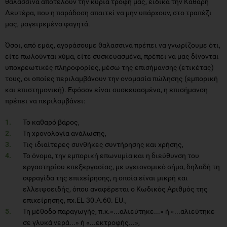
θαλασσινά αποτελούν την κύρια τροφή μας, ειδικά την Καθαρή
Δευτέρα, που η παράδοση απαιτεί να μην υπάρχουν, στο τραπέζι
μας, μαγειρεμένα φαγητά.
Όσοι, από εμάς, αγοράσουμε θαλασσινά πρέπει να γνωρίζουμε ότι,
είτε πωλούνται χύμα, είτε συσκευασμένα, πρέπει να μας δίνονται
υποχρεωτικές πληροφορίες, μέσω της επισήμανσης (ετικέτας)
τους, οι οποίες περιλαμβάνουν την ονομασία πώλησης (εμπορική
και επιστημονική). Εφόσον είναι συσκευασμένα, η επισήμανση
πρέπει να περιλαμβάνει:
Το καθαρό βάρος,
Τη χρονολογία ανάλωσης,
Τις ιδιαίτερες συνθήκες συντήρησης και χρήσης,
Το όνομα, την εμπορική επωνυμία και η διεύθυνση του
εργαστηρίου επεξεργασίας, με υγειονομικό σήμα, δηλαδή τη
σφραγίδα της επιχείρησης, η οποία είναι μικρή και
ελλειψοειδής, όπου αναφέρεται ο Κωδικός Αριθμός της
επιχείρησης, πχ.EL 30.A.60. EU.,
Τη μέθοδο παραγωγής, π.χ.«...αλιεύτηκε...» ή «...αλιεύτηκε
σε γλυκά νερά...» ή «...εκτροφής...»,