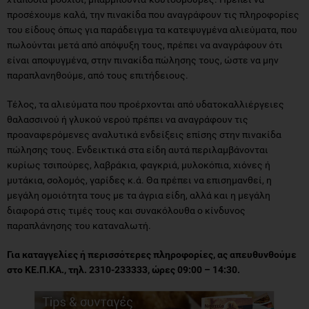
προσέχουμε καλά, την πινακίδα που αναγράφουν τις πληροφορίες
του είδους όπως για παράδειγμα τα κατεψυγμένα αλιεύματα, που
πωλούνται μετά από απόψυξη τους, πρέπει να αναγράφουν ότι
είναι αποψυγμένα, στην πινακίδα πώλησης τους, ώστε να μην
παραπλανηθούμε, από τους επιτήδειους.
Τέλος, τα αλιεύματα που προέρχονται από υδατοκαλλιέργειες
θαλασσινού ή γλυκού νερού πρέπει να αναγράφουν τις
προαναφερόμενες αναλυτικά ενδείξεις επίσης στην πινακίδα
πώλησης τους. Ενδεικτικά στα είδη αυτά περιλαμβάνονται
κυρίως τσιπούρες, λαβράκια, φαγκριά, μυλοκόπια, χιόνες ή
μυτάκια, σολομός, γαρίδες κ.ά. Θα πρέπει να επισημανθεί, η
μεγάλη ομοιότητα τους με τα άγρια είδη, αλλά και η μεγάλη
διαφορά στις τιμές τους και συνακόλουθα ο κίνδυνος
παραπλάνησης του καταναλωτή.
Για καταγγελίες ή περισσότερες πληροφορίες, ας απευθυνθούμε
στο ΚΕ.Π.ΚΑ., τηλ. 2310-233333, ώρες 09:00 – 14:30.