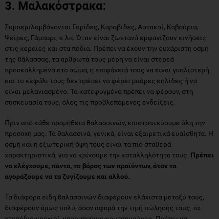
3. Μαλακόστρακα:
Συμπεριλαμβάνονται Γαρίδες, Καραβίδες, Αστακοί, Καβούρια,
Ψείρες, Γάμπαρι, κ.λπ. Όταν είναι ζωντανά εμφανίζουν κινήσεις
στις κεραίες και στα πόδια. Πρέπει να έχουν την ευχάριστη οσμή
της θάλασσας, τα αρθρωτά τους μέρη να είναι στερεά
προσκολλημένα στο σώμα, η επιφάνειά τους να είναι γυαλιστερή
και το κεφάλι τους δεν πρέπει να φέρει μαύρες κηλίδες ή να
είναι μελανιασμένο. Τα κατεψυγμένα πρέπει να φέρουν, στη
συσκευασία τους, όλες τις προβλεπόμενες ενδείξεις.
Πριν από κάθε προμήθεια θαλασσινών, επιστρατεύουμε όλη την
προσοχή μας. Τα θαλασσινά, γενικά, είναι εξαιρετικά ευαίσθητα. Η
οσμή και η εξωτερική όψη τους είναι τα πιο σταθερά
χαρακτηριστικά, για να κρίνουμε την καταλληλότητά τους.
Πρέπει
να ελέγχουμε, πάντα, το βάρος των προϊόντων, όταν τα
αγοράζουμε να τα ζυγίζουμε και αλλού.
Τα διάφορα είδη θαλασσινών διαφέρουν ελάχιστα μεταξύ τους,
διαφέρουν όμως πολύ, όσον αφορά την τιμή πώλησής τους, πχ.
χταπόδια-μοσχιοί, μπαρμπούνια-κουτσομούρες. Πρέπει να