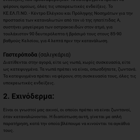
φέρουν, ομοίως, όλες τις υποχρεωτικές ενδείξεις. To
ΚΕ.ΕΛ.Π.ΝΟ. - Κέντρο Ελέγχου και Πρόληψης Νοσημάτων για την
προστασία των καταναλωτών από τον ιό της ηπατίτιδας Α,
συστήνει μαγείρεμα των οστρακοειδών στον ατμό, για
τουλάχιστον 90 δευτερόλεπτα ή βράσιμό τους στους 85-90
βαθμούς Κελσίου, για 4 λεπτά πριν την κατανάλωση.
Γαστερόποδα
(σαλιγκάρια)
Διατίθενται στην αγορά, είτε ως νωπά, χωρίς συσκευασία, είτε
ως κατεψυγμένα. Τα νωπά πρέπει να είναι, οπωσδήποτε, ζωντανά.
Τα κατεψυγμένα πρέπει να φέρουν, στη συσκευασία τους, όλες τις
υποχρεωτικές ενδείξεις.
2. Εχινόδερμα:
Είναι οι γνωστοί μας αχινοί, oι οποίοι πρέπει να είναι ζωντανοί,
όταν καταναλώνονται. Η διαπίστωση αυτή, γίνεται με απλή
παρατήρηση, κατά την οποία βλέπουμε να κινούνται τα αγκάθια
τους.