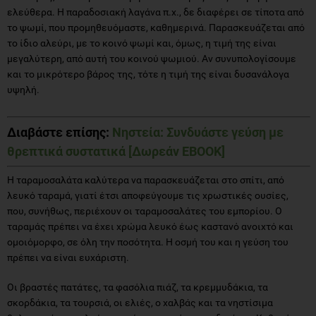
ελεύθερα. Η παραδοσιακή λαγάνα π.χ., δε διαφέρει σε τίποτα από
το ψωμί, που προμηθευόμαστε, καθημερινά. Παρασκευάζεται από
το ίδιο αλεύρι, με το κοινό ψωμί και, όμως, η τιμή της είναι
μεγαλύτερη, από αυτή του κοινού ψωμιού. Αν συνυπολογίσουμε
και το μικρότερο βάρος της, τότε η τιμή της είναι δυσανάλογα
υψηλή.
Διαβάστε επίσης:
Νηστεία: Συνδυάστε γεύση με
θρεπτικά συστατικά [Δωρεάν EBOOK]
Η ταραμοσαλάτα καλύτερα να παρασκευάζεται στο σπίτι, από
λευκό ταραμά, γιατί έτσι αποφεύγουμε τις χρωστικές ουσίες,
που, συνήθως, περιέχουν οι ταραμοσαλάτες του εμπορίου. Ο
ταραμάς πρέπει να έχει χρώμα λευκό έως καστανό ανοιχτό και
ομοιόμορφο, σε όλη την ποσότητα. Η οσμή του και η γεύση του
πρέπει να είναι ευχάριστη.
Οι βραστές πατάτες, τα φασόλια πιάζ, τα κρεμμυδάκια, τα
σκορδάκια, τα τουρσιά, οι ελιές, ο χαλβάς και τα νηστίσιμα