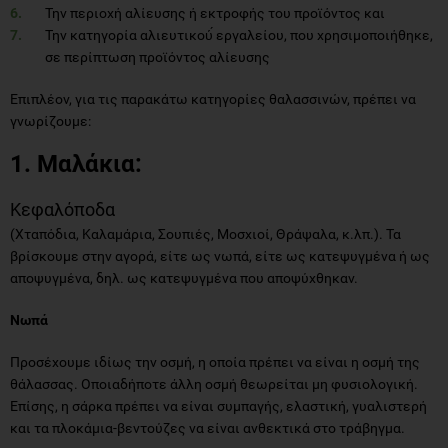
Την περιοχή αλίευσης ή εκτροφής του προϊόντος και
Την κατηγορία αλιευτικού́ εργαλείου, που χρησιμοποιήθηκε,
σε περίπτωση προϊόντος αλίευσης
Επιπλέον, για τις παρακάτω κατηγορίες θαλασσινών, πρέπει να
γνωρίζουμε:
1.
Μαλάκια:
Κεφαλόποδα
(Χταπόδια, Καλαμάρια, Σουπιές, Μοσχιοί, Θράψαλα, κ.λπ.). Τα
βρίσκουμε στην αγορά, είτε ως νωπά, είτε ως κατεψυγμένα ή ως
αποψυγμένα, δηλ. ως κατεψυγμένα που αποψύχθηκαν.
Νωπά
Προσέχουμε ιδίως την οσμή, η οποία πρέπει να είναι η οσμή της
θάλασσας. Οποιαδήποτε άλλη οσμή θεωρείται μη φυσιολογική.
Επίσης, η σάρκα πρέπει να είναι συμπαγής, ελαστική, γυαλιστερή
και τα πλοκάμια-βεντούζες να είναι ανθεκτικά στο τράβηγμα.