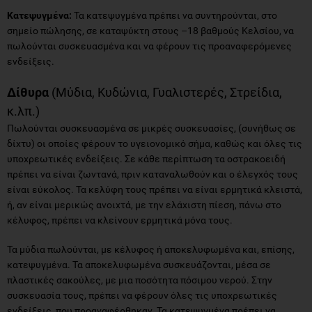
Κατεψυγμένα:
Τα κατεψυγμένα πρέπει να συντηρούνται, στο
σημείο πώλησης, σε καταψύκτη στους –18 βαθμούς Κελσίου, να
πωλούνται συσκευασμένα και να φέρουν τις προαναφερόμενες
ενδείξεις.
Δίθυρα
(Μύδια, Κυδώνια, Γυαλιστερές, Στρείδια,
κ.λπ.)
Πωλούνται συσκευασμένα σε μικρές συσκευασίες, (συνήθως σε
δίχτυ) οι οποίες φέρουν το υγειονομικό σήμα, καθώς και όλες τις
υποχρεωτικές ενδείξεις. Σε κάθε περίπτωση τα οστρακοειδή
πρέπει να είναι ζωντανά, πριν καταναλωθούν και ο έλεγχός τους
είναι εύκολος. Τα κελύφη τους πρέπει να είναι ερμητικά κλειστά,
ή, αν είναι μερικώς ανοιχτά, με την ελάχιστη πίεση, πάνω στο
κέλυφος, πρέπει να κλείνουν ερμητικά μόνα τους.
Τα μύδια πωλούνται, με κέλυφος ή αποκελυφωμένα και, επίσης,
κατεψυγμένα. Τα αποκελυφωμένα συσκευάζονται, μέσα σε
πλαστικές σακούλες, με μια ποσότητα πόσιμου νερού. Στην
συσκευασία τους, πρέπει να φέρουν όλες τις υποχρεωτικές
ενδείξεις, που προαναφέρθηκαν. Τα κατεψυγμένα πρέπει να