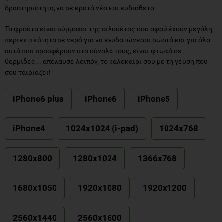
δραστηριότητα, να σε κρατά νέο και ευδιάθετο.
Τα φρούτα είναι σύμμαχοι της σιλουέτας σου αφού έχουν μεγάλη
περιεκτικότητα σε νερό για να ενυδατώνεσαι σωστά και για όλα
αυτά που προσφέρουν στο σύνολό τους, είναι φτωχά σε
θερμίδες... απόλαυσε λοιπόν, το καλοκαίρι σου με τη γεύση που
σου ταιριάζει!
iPhone6 plus
iPhone6
iPhone5
iPhone4
1024x1024 (i-pad)
1024x768
1280x800
1280x1024
1366x768
1680x1050
1920x1080
1920x1200
2560x1440
2560x1600