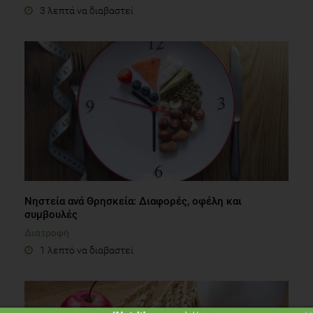
3 λεπτά να διαβαστεί
Νηστεία ανά Θρησκεία: Διαφορές, οφέλη και
συμβουλές
Διατροφή
1 λεπτό να διαβαστεί