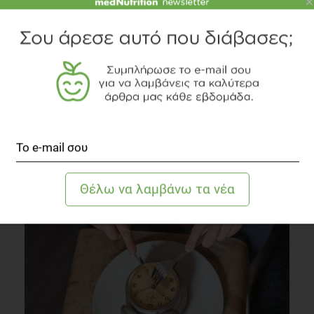
×
Β – γλυκάνη: Για την υγεία και τη …γραμμή σας
Δίαιτα
1 λεπτό να διαβαστεί