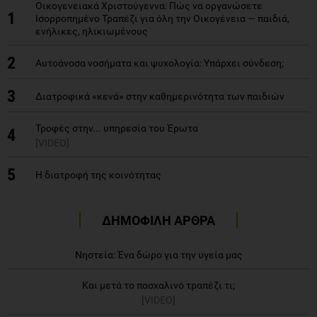
Οικογενειακά Χριστούγεννα: Πώς να οργανώσετε
1
Ισορροπημένο Τραπέζι για όλη την Οικογένεια — παιδιά,
ενήλικες, ηλικιωμένους
2
Aυτοάνοσα νοσήματα και ψυχολογία: Yπάρχει σύνδεση;
3
Διατροφικά «κενά» στην καθημερινότητα των παιδιών
Τροφές στην... υπηρεσία του Έρωτα
4
[VIDEO]
5
Η διατροφή της κοινότητας
ΔΗΜΟΦΙΛΗ ΑΡΘΡΑ
Νηστεία: Ένα δώρο για την υγεία μας
Και μετά το πασχαλινό τραπέζι τι;
[VIDEO]