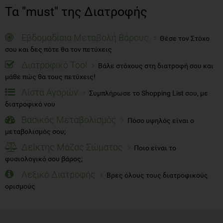
Τα "must" της Διατροφής
Εβδομαδίαια Μεταβολή Βάρους
Θέσε τον Στόχο
σου και δες πότε θα τον πετύχεις
Διατροφικό Tool
Βάλε στόχους στη διατροφή σου και
μάθε πώς θα τους πετύχεις!
Λίστα Αγορών
Συμπλήρωσε το Shopping List σου, με
διατροφικό νου
Βασικός Μεταβολισμός
Πόσο υψηλός είναι ο
μεταβολισμός σου;
Δείκτης Μάζας Σώματος
Ποιο είναι το
φυσιολογικό σου βάρος;
Λεξικό Διατροφής
Βρες όλους τους διατροφικούς
ορισμούς