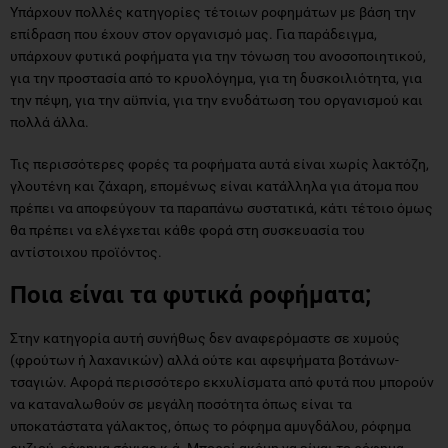
Υπάρχουν πολλές κατηγορίες τέτοιων ροφημάτων με βάση την
επίδραση που έχουν στον οργανισμό μας. Για παράδειγμα,
υπάρχουν φυτικά ροφήματα για την τόνωση του ανοσοποιητικού,
για την προστασία από το κρυολόγημα, για τη δυσκοιλιότητα, για
την πέψη, για την αϋπνία, για την ενυδάτωση του οργανισμού και
πολλά άλλα.
Τις περισσότερες φορές τα ροφήματα αυτά είναι χωρίς λακτόζη,
γλουτένη και ζάχαρη, επομένως είναι κατάλληλα για άτομα που
πρέπει να αποφεύγουν τα παραπάνω συστατικά, κάτι τέτοιο όμως
θα πρέπει να ελέγχεται κάθε φορά στη συσκευασία του
αντίστοιχου προϊόντος.
Ποια είναι τα φυτικά ροφήματα;
Στην κατηγορία αυτή συνήθως δεν αναφερόμαστε σε χυμούς
(φρούτων ή λαχανικών) αλλά ούτε και αφεψήματα βοτάνων-
τσαγιών. Αφορά περισσότερο εκχυλίσματα από φυτά που μπορούν
να καταναλωθούν σε μεγάλη ποσότητα όπως είναι τα
υποκατάστατα γάλακτος, όπως το ρόφημα αμυγδάλου, ρόφημα
ρυζιού, ρόφημα σόγιας κ.ά. Μπορεί ακόμη να είναι το ρόφημα