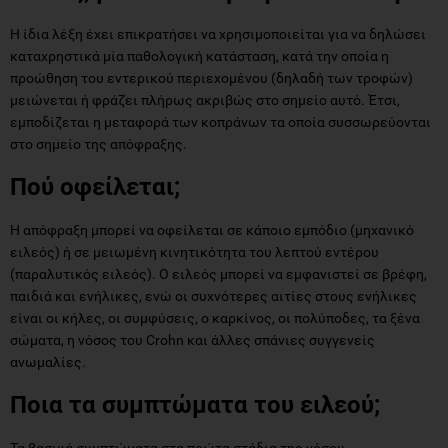
Η ίδια λέξη έχει επικρατήσει να χρησιμοποιείται για να δηλώσει
καταχρηστικά μία παθολογική κατάσταση, κατά την οποία η
προώθηση του εντερικού περιεχομένου (δηλαδή των τροφών)
μειώνεται ή φράζει πλήρως ακριβώς στο σημείο αυτό. Έτσι,
εμποδίζεται η μεταφορά των κοπράνων τα οποία συσσωρεύονται
στο σημείο της απόφραξης.
Πού οφείλεται;
Η απόφραξη μπορεί να οφείλεται σε κάποιο εμπόδιο (μηχανικό
ειλεός) ή σε μειωμένη κινητικότητα του λεπτού εντέρου
(παραλυτικός ειλεός). Ο ειλεός μπορεί να εμφανιστεί σε βρέφη,
παιδιά και ενήλικες, ενώ οι συχνότερες αιτίες στους ενήλικες
είναι οι κήλες, οι συμφύσεις, ο καρκίνος, οι πολύποδες, τα ξένα
σώματα, η νόσος του Crohn και άλλες σπάνιες συγγενείς
ανωμαλίες.
Ποια τα συμπτώματα του ειλεού;
Τα βασικά συμπτώματα στα πρώτα στάδια της νόσου