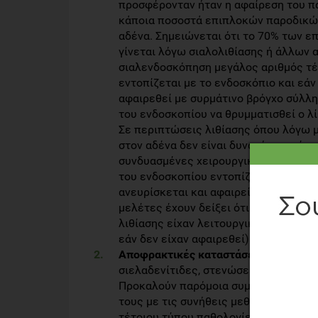
προσφέρονταν ήταν η αφαίρεση του π
κάποια ποσοστά επιπλοκών παροδικών
αδένα. Σημειώνεται ότι το 70% των 
γίνεται λόγω σιαλολιθίασης ή άλλων 
σιαλενδοσκόπηση μεγάλος αριθμός τέ
εντοπίζεται με το ενδοσκόπιο και εάν 
αφαιρεθεί με συρμάτινο βρόγχο σύλλη
του ενδοσκοπίου να θρυμματισθεί ο λ
Σε περιπτώσεις λιθίασης όπου λόγω 
στον αδένα δεν είναι δυνατή η αφαίρ
συνδυασμένες χειρουργικές προσπελάσ
του ενδοσκοπίου εντοπίζεται ο λίθος
ανευρίσκεται και αφαιρείται χωρίς α
μελέτες έχουν δείξει ότι περισσότε
λιθίασης είχαν λειτουργικό παρέγχυμ
εάν δεν είχαν αφαιρεθεί).
Αποφρακτικές καταστάσεις χωρίς παρ
σιελαδενίτιδες, στενώσεις):
Προκαλούν παρόμοια συμπτώματα με τη
τους με τις συνήθεις μεθόδους. Ο σι
τέτοιου τύπου παθολογίες και να αν