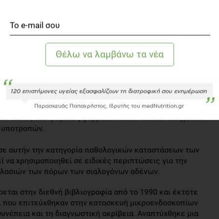
 στενωτικών τμημάτων του πόρου με ειδικό «μπαλονάκι».
n, νόσος Mikulitz, σαρκοείδωση κ.α.):
επικουρικός, μπορεί όμως να προσφέρει διαγνωστικά σε
ραπευτικά σε περιπτώσεις απόφραξης λόγω συσσώρευσης
ς και με την έκπλυση και έγχυση φαρμακευτικών ουσιών
(JRP):
 μικρής ηλικίας (4-8 ετών συνήθως) με πολλαπλά
ίδων που συχνά χρειάζονται νοσηλεία: ο έλεγχος του
μπληρώνει την υπόλοιπη διαγνωστική διερεύνηση και
αι καθώς και η έγχυση φαρμακευτικών ουσιών οδηγεί σε
ν υποτροπών.
:
σε αυτήν την κατηγορία παθολογικών καταστάσεων των
ί να χρησιμοποιηθεί σε ειδικές περιπτώσεις για την
λασιών των πόρων των σιαλογόνων αδένων.
εται στην διεθνή βιβλιογραφία από το 1990 και έκτοτε
οι που επιτεύχθηκαν στην κατασκευή μικροενδοσκοπίων
συνέπεια και τη διαγνωστική ακρίβεια. Αναπτύχθηκε μια