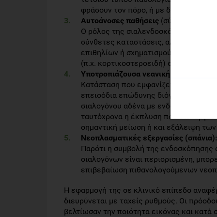
φράσουν τον πόρο, ή με διαστολή των
Αυτοάνοσες παθήσεις
(σύνδρομο Sjögre
Ο ρόλος της σιαλενδοσκόπησης είναι 
σύνθετες καταστάσεις, αλλά και θε
επιθηλίων ή σχηματισμού λίθων, καθώ
(π.χ. κορτικοστεροειδή) στον πόρο.
Υποτροπιάζουσα νεανική παρωτίτιδα 
Κατάσταση που εμφανίζεται σε παιδιά
επεισόδια επώδυνης διόγκωσης παρωτ
σιαλογόνου αδένα με ενδοσκόπηση συ
ταυτόχρονα η έκπλυση που διενεργείτ
σημαντική μείωση ή και εξάλειψη τω
Νεοπλασματικές εξεργασίες (σπάνια)
Παρότι η συμβολή της ενδοσκόπησης 
σιαλογόνων είναι περιορισμένη, μπορε
επιβεβαίωση πιθανολογούμενων νεοπ
Η εφαρμογή της σε κλινικό επίπεδο αναφέρ
διευρύνεται με ταχείς ρυθμούς. Οι πρόοδ
βελτίωσαν την ποιότητα εικόνας και κατά 