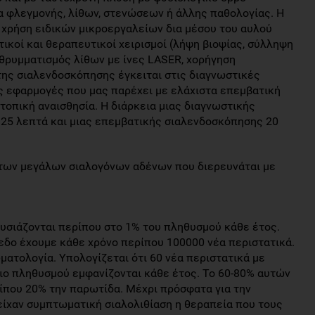
α φλεγμονής, λίθων, στενώσεων ή άλλης παθολογίας. Η
χρήση ειδικών μικροεργαλείων δια μέσου του αυλού
ικοί και θεραπευτικοί χειρισμοί (λήψη βιοψίας, σύλληψη
 θρυμματισμός λίθων με ίνες LASER, χορήγηση
ης σιαλενδοσκόπησης έγκειται στις διαγνωστικές
ς εφαρμογές που μας παρέχει με ελάχιστα επεμβατική
τοπική αναισθησία. Η διάρκεια μιας διαγνωστικής
25 λεπτά και μιας επεμβατικής σιαλενδοσκόπησης 20
των μεγάλων σιαλογόνων αδένων που διερευνάται με
υσιάζονται περίπου στο 1% του πληθυσμού κάθε έτος.
πεδο έχουμε κάθε χρόνο περίπου 100000 νέα περιστατικά.
ατολογία. Υπολογίζεται ότι 60 νέα περιστατικά με
ιο πληθυσμού εμφανίζονται κάθε έτος. Το 60-80% αυτών
ίπου 20% την παρωτίδα. Μέχρι πρόσφατα για την
ίχαν συμπτωματική σιαλολιθίαση η θεραπεία που τους