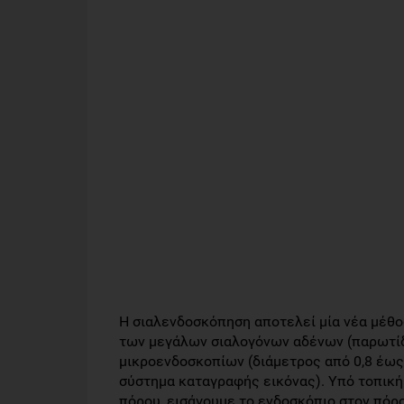
Η σιαλενδοσκόπηση αποτελεί μία νέα μέθ
των μεγάλων σιαλογόνων αδένων (παρωτίδε
μικροενδοσκοπίων (διάμετρος από 0,8 έως 
σύστημα καταγραφής εικόνας). Υπό τοπική 
πόρου, εισάγουμε το ενδοσκόπιο στον πόρ