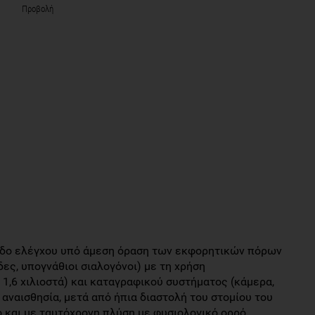
Προβολή
οδο ελέγχου υπό άμεση όραση των εκφορητικών πόρων
ς, υπογνάθιοι σιαλογόνοι) με τη χρήση
1,6 χιλιοστά) και καταγραφικού συστήματος (κάμερα,
αναισθησία, μετά από ήπια διαστολή του στομίου του
ο και με ταυτόχρονη πλύση με φυσιολογικό ορρό