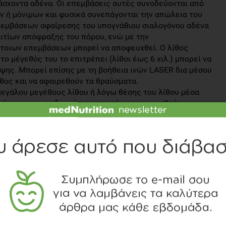
άσχοντα αδένα. Οι επεμβάσεις αυτές συνοδεύονται από
 ή μόνιμων και φυσικά συνεπάγονται την απώλεια του
επεμβάσεων αφαίρεσης του υπογνάθιου σιαλογόνου αδένα
αιτίων απόφραξης του πόρου, ενώ με την
τοιων επεμβάσεων μπορεί να αποφευχθεί. Ο λίθος
το μέγεθός του το επιτρέπει (λίθοι έως 6 χιλ.) μπορεί να
ψης. Μπορεί επίσης με τη βοήθεια ινών LASER δια μέσου
ίθος και να αφαιρεθούν τα θραύσματα.
μεγάλου μεγέθους λίθου ή λόγω θέσης του λίθου μέσα
εσή του με το ενδοσκόπιο, μπορεί να εφαρμοσθούν
εις (ενδοσκοπική και εξωτερική), όπου με τη βοήθεια
 μέσα στον αδένα και με εξωτερική ή ενδοστοματική τομή
νάγκη να θυσιασθεί ο αδένας (παθολογοανατομικές
ρο από 50% υπογναθίων αδένων που αφαιρέθηκαν λόγω
α: θα μπορούσαν να συνεχίσουν να λειτουργούν κανονικά
ουσία λίθου
(βλέννα, επιθήλια σε χρόνιες
 λιθίαση του αδένα και είναι δυσκολότερη η διάγνωσή
αλενδοσκοπικός έλεγχος του αδένα μπορεί να εντοπίσει
τιμετωπισθούν άμεσα με αφαίρεση των επιθηλίων που