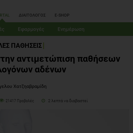
RTAL
ΔΙΑΙΤΟΛΟΓΟΣ
E-SHOP
ές
Εφαρμογές
Ενημέρωση
ΛΕΣ ΠΑΘΗΣΕΙΣ
στην αντιμετώπιση παθήσεων
λογόνων αδένων
γελου Χατζηαβραμίδη
2 λεπτά να διαβαστεί
21417 Προβολές