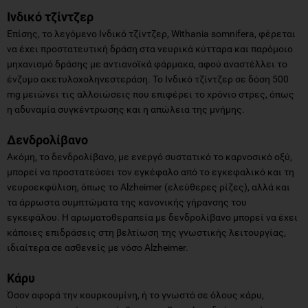
Ινδικό τζίντζερ
Επίσης, το λεγόμενο Ινδικό τζίντζερ, Withania somnifera, φέρεται
να έχει προστατευτική δράση στα νευρικά κύτταρα και παρόμοιο
μηχανισμό δράσης με αντιανοϊκά φάρμακα, αφού αναστέλλει το
ένζυμο ακετυλοχοληνεστεράση. Το Ινδικό τζίντζερ σε δόση 500
mg μειώνει τις αλλοιώσεις που επιφέρει το χρόνιο στρες, όπως
η αδυναμία συγκέντρωσης και η απώλεια της μνήμης.
Δενδρολίβανο
Ακόμη, το δενδρολίβανο, με ενεργό συστατικό το καρνοσικό οξύ,
μπορεί να προστατεύσει τον εγκέφαλο από το εγκεφαλικό και τη
νευροεκφύλιση, όπως το Alzheimer (ελεύθερες ρίζες), αλλά και
τα άρρωστα συμπτώματα της κανονικής γήρανσης του
εγκεφάλου. Η αρωματοθεραπεία με δενδρολίβανο μπορεί να έχει
κάποιες επιδράσεις στη βελτίωση της γνωστικής λειτουργίας,
ιδιαίτερα σε ασθενείς με νόσο Alzheimer.
Κάρυ
Όσον αφορά την κουρκουμίνη, ή το γνωστό σε όλους κάρυ,