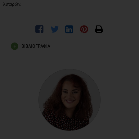
λιπαρών.
ΒΙΒΛΙΟΓΡΑΦΙΑ
Alzheimer's Society. High Blood Sugar May Contribute
Towards Alzheimer's Disease, New Study Finds. Available at:
https://www.alzheimers.org.uk/site/scripts/news_article.php?
newsID=2378
Anstey KJ, Lipnicki DM, Low LF., Cholesterol as a risk factor
for dementia and cognitive decline: a systematic review of
prospective studies with meta-analysis. Am J Geriatr
Psychiatry. 2008 May;16(5):343-54.