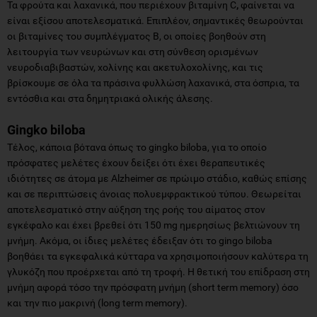
Τα φρούτα και λαχανικά, που περιέχουν βιταμίνη C
,
φαίνεται να
είναι εξίσου αποτελεσματικά. Επιπλέον, σημαντικές θεωρούνται
οι βιταμίνες του συμπλέγματος Β, οι οποίες βοηθούν στη
λειτουργία των νευρώνων και στη σύνθεση ορισμένων
νευροδιαβιβαστών, χολίνης και ακετυλοχολίνης, και τις
βρίσκουμε σε όλα τα πράσινα φυλλώση λαχανικά, στα όσπρια, τα
εντόσθια και στα δημητριακά ολικής άλεσης.
Gingko biloba
Τέλος, κάποια βότανα όπως το gingko biloba, για το οποίο
πρόσφατες μελέτες έχουν δείξει ότι έχει θεραπευτικές
ιδιότητες σε άτομα με Alzheimer σε πρώιμο στάδιο, καθώς επίσης
και σε περιπτώσεις άνοιας πολυεμφρακτικού τύπου. Θεωρείται
αποτελεσματικό στην αύξηση της ροής του αίματος στον
εγκέφαλο και έχει βρεθεί ότι 150 mg ημερησίως βελτιώνουν τη
μνήμη. Ακόμα, οι ίδιες μελέτες έδειξαν ότι το gingo biloba
βοηθάει τα εγκεφαλικά κύτταρα να χρησιμοποιήσουν καλύτερα τη
γλυκόζη που προέρχεται από τη τροφή. Η θετική του επίδραση στη
μνήμη αφορά τόσο την πρόσφατη μνήμη (short term memory) όσο
και την πιο μακρινή (long term memory).