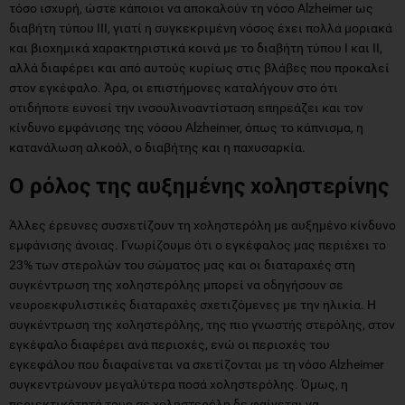
τόσο ισχυρή, ώστε κάποιοι να αποκαλούν τη νόσο Alzheimer ως
διαβήτη τύπου ΙΙΙ, γιατί η συγκεκριμένη νόσος έχει πολλά μοριακά
και βιοχημικά χαρακτηριστικά κοινά με το διαβήτη τύπου Ι και ΙΙ,
αλλά διαφέρει και από αυτούς κυρίως στις βλάβες που προκαλεί
στον εγκέφαλο. Άρα, οι επιστήμονες καταλήγουν στο ότι
οτιδήποτε ευνοεί την ινσουλινοαντίσταση επηρεάζει και τον
κίνδυνο εμφάνισης της νόσου Alzheimer, όπως το κάπνισμα, η
κατανάλωση αλκοόλ, ο διαβήτης και η παχυσαρκία.
Ο ρόλος της αυξημένης χοληστερίνης
Άλλες έρευνες συσχετίζουν τη χοληστερόλη με αυξημένο κίνδυνο
εμφάνισης άνοιας. Γνωρίζουμε ότι ο εγκέφαλος μας περιέχει το
23% των στερολών του σώματος μας και οι διαταραχές στη
συγκέντρωση της χοληστερόλης μπορεί να οδηγήσουν σε
νευροεκφυλιστικές διαταραχές σχετιζόμενες με την ηλικία. Η
συγκέντρωση της χοληστερόλης, της πιο γνωστής στερόλης, στον
εγκέφαλο διαφέρει ανά περιοχές, ενώ οι περιοχές του
εγκεφάλου που διαφαίνεται να σχετίζονται με τη νόσο Alzheimer
συγκεντρώνουν μεγαλύτερα ποσά χοληστερόλης. Όμως, η
περιεκτικότητά τους σε χοληστερόλη δε φαίνεται να