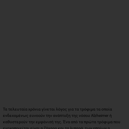
Τα τελευταία χρόνια γίνεται λόγος για τα τρόφιμα τα οποία
ενδεχομένως ευνοούν την ανάπτυξη της νόσου Alzheimer ή
καθυστερούν την εμφάνισή της. Ένα από τα πρώτα τρόφιμα που
ενοχοποιείται είναι η ζάχαρη και τα λιπαρά, των οποίων η