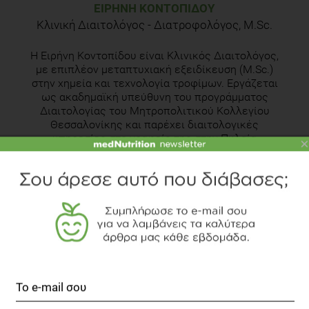
ΕΙΡΉΝΗ ΚΟΝΤΟΠΊΔΟΥ
Κλινική Διαιτολόγος - Διατροφολόγος, M.Sc.
H Eιρήνη Κοντοπίδου είναι Κλινικός Διαιτολόγος,
με επιπλέον μεταπτυχιακή εξειδίκευση (M.Sc.)
στην χημεία και τεχνολογία τροφίμων. Εργάζεται
ως ακαδημαϊκή υπεύθυνη του προγράμματος
Διαιτολογίας του Μητροπολιτικού Κολλεγίου
Θεσσαλονίκης και παρέχει διαιτολογικές
υπηρεσίες στο γραφείο της στην Πυλαία
×
Θεσσαλονίκης.
Γνωρίστε την αρθογράφο
Δείτε το διαιτολογικό γραφείο
TOPICS