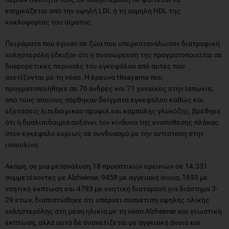
επηρεάζεται από την υψηλή LDL ή τη χαμηλή HDL της
κυκλοφορίας του αίματος.
Πειράματα που έγιναν σε ζώα που υπερκατανάλωσαν διατροφική
χοληστερόλη έδειξαν ότι η συσσώρευσή της πραγματοποιείται σε
διαφορετικές περιοχές του εγκεφάλου από αυτές που
σχετίζονται με τη νόσο. Η έρευνα Hisayama που
πραγματοποιήθηκε σε 76 άνδρες και 71 γυναίκες στην Ιαπωνία,
από τους οποίους πάρθηκαν δείγματα εγκεφάλου καθώς και
εξετάσεις λιπιδαιμικού προφίλ και καμπύλης γλυκόζης, βρέθηκε
ότι η δυσλιπιδαιμία αυξάνει τον κίνδυνο της εναπόθεσης πλάκας
στον εγκέφαλο κυρίως σε συνδυασμό με την αντίσταση στην
ινσουλίνη.
Ακόμη, σε μια μετανάλυση 18 προοπτικών ερευνών σε 14.331
συμμετέχοντες με Alzheimer, 9458 με αγγειακή άνοια, 1893 με
νοητική έκπτωση και 4793 με νοητική διαταραχή για διάστημα 3-
29 ετών, διαπιστώθηκε ότι υπάρχει συσχέτιση υψηλής ολικής
χοληστερόλης στη μέση ηλικία με τη νόσο Alzheimer και γνωστική
έκπτωση, αλλά αυτό δε συσχετίζεται με αγγειακή άνοια και