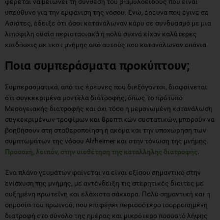
φέρεται να μειώνει τη σύνθεση του β-αμυλοειδούς που είναι
υπεύθυνο για την εμφάνιση της νόσου. Ενώ, έρευνα που έγινε σε
Ασιάτες, έδειξε ότι όσοι κατανάλωναν κάρυ σε συνδυασμό με μια
λιπόφιλη ουσία περιστασιακά ή πολύ συχνά είχαν καλύτερες
επιδόσεις σε τεστ μνήμης από αυτούς που κατανάλωναν σπάνια.
Ποια συμπεράσματα προκύπτουν;
Συμπερασματικά, από τις έρευνες που διεξάγονται, διαφαίνεται
ότι συγκεκριμένα μοντέλα διατροφής, όπως το πρότυπο
Μεσογειακής διατροφής και όχι τόσο η μεμονωμένη κατανάλωση
συγκεκριμένων τροφίμων και θρεπτικών συστατικών, μπορούν να
βοηθήσουν στη σταθεροποίηση ή ακόμα και την υποχώρηση των
συμπτωμάτων της νόσου Alzheimer και στην τόνωση της μνήμης.
Προσοχή, λοιπόν, στην υιοθέτηση της κατάλληλης διατροφής.
Ένα πλάνο γευμάτων φαίνεται να είναι εξίσου σημαντικό στην
ενίσχυση της μνήμης, με αντένδειξη τις στερητικές δίαιτες με
αυξημένη πρωτεΐνη και ελάχιστα σάκχαρα. Πολύ σημαντική και η
σημασία του πρωινού, που επιφέρει περισσότερο ισορροπημένη
διατροφή στο σύνολο της ημέρας και μικρότερο ποσοστό λήψης