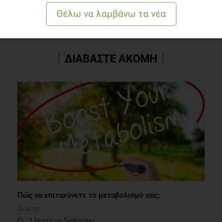
ΛΙΠΗ
ΔΙΑΤΡΟΦΗ
ΥΓΕΙΑ
ΜΠΑΧΑΡΙΚΑ
ΔΙΑΒΑΣΤΕ ΑΚΟΜΗ
Πώς να επιταχύνετε το μεταβολισμό σας;
Δίαιτα
3 λεπτά να διαβαστεί