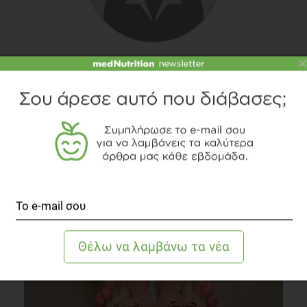
ΔΈΣΠΟΙΝΑ ΓΚΑΚΝΉ
Κλινική Διαιτολόγος - Διατροφολόγος, M.Sc.
×
TOPICS
ΘΥΡΕΟΕΙΔΗΣ
QUIZ
ΔΙΑΒΑΣΤΕ ΑΚΟΜΗ