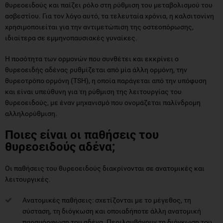
ιδιαίτερα σε εμμηνοπαυσιακές γυναίκες.
Η ποσότητα των ορμονών που συνθέτει και εκκρίνει ο
θυρεοειδής αδένας ρυθμίζεται από μία άλλη ορμόνη, την
θυρεοτρόπο ορμόνη (TSH), η οποία παράγεται από την υπόφυση
και είναι υπεύθυνη για τη ρύθμιση της λειτουργίας του
θυρεοειδούς, με έναν μηχανισμό που ονομάζεται παλίνδρομη
αλληλορύθμιση.
Ποιες είναι οι παθήσεις του
θυρεοειδούς αδένα;
Οι παθήσεις του θυρεοειδούς διακρίνονται σε ανατομικές και
λειτουργικές.
Ανατομικές παθήσεις: σχετίζονται με το μέγεθος, τη
σύσταση, τη διόγκωση και οποιαδήποτε άλλη ανατομική
παραμόρφωση του αδένα. Περιλαμβάνουν τη διόγκωση του
αδένα, τη βρογχοκήλη, τους όζους καθώς και τα
νεοπλάσματα του θυρεοειδούς (καλοήθη και κακοήθη).