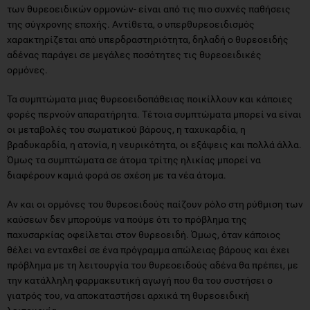
αδένας παράγει σε μεγάλες ποσότητες τις θυρεοειδικές
ορμόνες.
Τα συμπτώματα μιας θυρεοειδοπάθειας ποικίλλουν και κάποιες
φορές περνούν απαρατήρητα. Τέτοια συμπτώματα μπορεί να είναι
οι μεταβολές του σωματικού βάρους, η ταχυκαρδία, η
βραδυκαρδία, η ατονία, η νευρικότητα, οι εξάψεις και πολλά άλλα.
Όμως τα συμπτώματα σε άτομα τρίτης ηλικίας μπορεί να
διαφέρουν καμιά φορά σε σχέση με τα νέα άτομα.
Αν και οι ορμόνες του θυρεοειδούς παίζουν ρόλο στη ρύθμιση των
καύσεων δεν μπορούμε να πούμε ότι το πρόβλημα της
παχυσαρκίας οφείλεται στον θυρεοειδή. Όμως, όταν κάποιος
θέλει να ενταχθεί σε ένα πρόγραμμα απώλειας βάρους και έχει
πρόβλημα με τη λειτουργία του θυρεοειδούς αδένα θα πρέπει, με
την κατάλληλη φαρμακευτική αγωγή που θα του συστήσει ο
γιατρός του, να αποκαταστήσει αρχικά τη θυρεοειδική
λειτουργία.
Τι να προσέξετε;