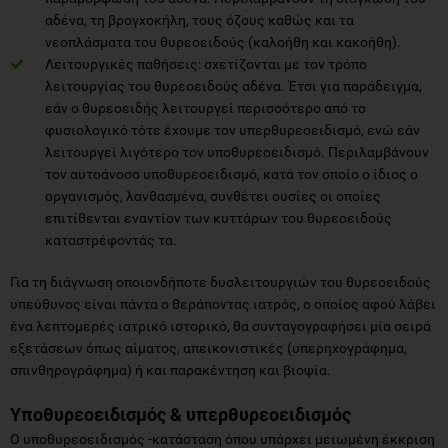
Λειτουργικές παθήσεις: σχετίζονται με τον τρόπο
λειτουργίας του θυρεοειδούς αδένα. Έτσι για παράδειγμα,
εάν ο θυρεοειδής λειτουργεί περισσότερο από το
φυσιολογικό τότε έχουμε τον υπερθυρεοειδισμό, ενώ εάν
λειτουργεί λιγότερο τον υποθυρεοειδισμό. Περιλαμβάνουν
τον αυτοάνοσο υποθυρεοειδισμό, κατά τον οποίο ο ίδιος ο
οργανισμός, λανθασμένα, συνθέτει ουσίες οι οποίες
επιτίθενται εναντίον των κυττάρων του θυρεοειδούς
καταστρέφοντάς τα.
Για τη διάγνωση οποιονδήποτε δυσλειτουργιών του θυρεοειδούς
υπεύθυνος είναι πάντα ο θεράποντας ιατρός, ο οποίος αφού λάβει
ένα λεπτομερές ιατρικό ιστορικό, θα συνταγογραφήσει μία σειρά
εξετάσεων όπως αίματος, απεικονιστικές (υπερηχογράφημα,
σπινθηρογράφημα) ή και παρακέντηση και βιοψία.
Υποθυρεοειδισμός & υπερθυρεοειδισμός
Ο υποθυρεοειδισμός -κατάσταση όπου υπάρχει μειωμένη έκκριση
των θυρεοειδικών ορμονών- είναι από τις πιο συχνές παθήσεις
της σύγχρονης εποχής. Αντίθετα, ο υπερθυρεοειδισμός
χαρακτηρίζεται από υπερδραστηριότητα, δηλαδή ο θυρεοειδής