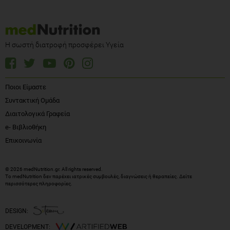
Η σωστή διατροφή προσφέρει Υγεία
Ποιοι Είμαστε
Συντακτική Ομάδα
Διαιτολογικά Γραφεία
e- Βιβλιοθήκη
Επικοινωνία
© 2026 medNutrition.gr. All rights reserved.
Το medNutrition δεν παρέχει ιατρικές συμβουλές, διαγνώσεις ή θεραπείες.
Δείτε
περισσότερες πληροφορίες
.
DESIGN:
DEVELOPMENT: