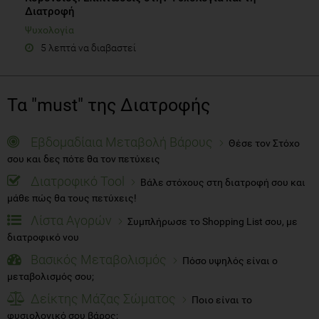
5 λεπτά να διαβαστεί
Τα "must" της Διατροφής
Εβδομαδίαια Μεταβολή Βάρους
Θέσε τον Στόχο
σου και δες πότε θα τον πετύχεις
Διατροφικό Tool
Βάλε στόχους στη διατροφή σου και
μάθε πώς θα τους πετύχεις!
Λίστα Αγορών
Συμπλήρωσε το Shopping List σου, με
διατροφικό νου
Βασικός Μεταβολισμός
Πόσο υψηλός είναι ο
μεταβολισμός σου;
Δείκτης Μάζας Σώματος
Ποιο είναι το
φυσιολογικό σου βάρος;
Λεξικό Διατροφής
Βρες όλους τους διατροφικούς
ορισμούς