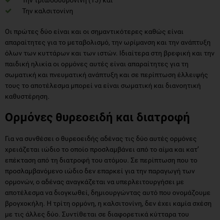
Οι πρώτες δύο είναι και οι σημαντικότερες καθώς είναι
απαραίτητες για το μεταβολισμό, την ωρίμανση και την ανάπτυξη
όλων των κυττάρων και των ιστών. Ιδιαίτερα στη βρεφική και την
παιδική ηλικία οι ορμόνες αυτές είναι απαραίτητες για τη
σωματική και πνευματική ανάπτυξη και σε περίπτωση έλλειψής
τους το αποτέλεσμα μπορεί να είναι σωματική και διανοητική
καθυστέρηση.
Ορμόνες θυρεοειδή και διατροφή
Για να συνθέσει ο θυρεοειδής αδένας τις δύο αυτές ορμόνες
χρειάζεται ιώδιο το οποίο προσλαμβάνει από το αίμα και κατ’
επέκταση από τη διατροφή του ατόμου. Σε περίπτωση που το
προσλαμβανόμενο ιώδιο δεν επαρκεί για την παραγωγή των
ορμονών, ο αδένας αναγκάζεται να υπερλειτουργήσει με
αποτέλεσμα να διογκωθεί, δημιουργώντας αυτό που ονομάζουμε
βρογχοκήλη. Η τρίτη ορμόνη, η καλσιτονίνη, δεν έχει καμία σχέση
με τις άλλες δύο. Συντίθεται σε διαφορετικά κύτταρα του
θυρεοειδούς και παίζει ρόλο στη ρύθμιση του μεταβολισμού του
ασβεστίου. Για τον λόγο αυτό, τα τελευταία χρόνια, η καλσιτονίνη
χρησιμοποιείται για την αντιμετώπιση της οστεοπόρωσης,