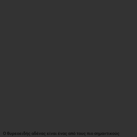
Ο θυρεοειδής αδένας είναι ένας από τους πιο σημαντικούς
αδένες του οργανισμού. Μέσω των ορμονών που παράγει,
επιταχύνεται ο μεταβολισμός και ρυθμίζονται πολλές άλλες
λειτουργίες του οργανισμού, όπως της καρδιάς, της αναπνοής και