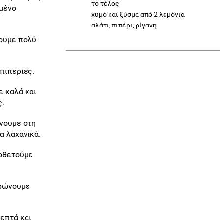
το τέλος
ημένο
χυμό και ξύσμα από 2 λεμόνια
αλάτι, πιπέρι, ρίγανη
ύουμε πολύ
 πιπεριές.
ε καλά και
ς.
χνουμε στη
α λαχανικά.
ποθετούμε
ηρώνουμε
λεπτά και