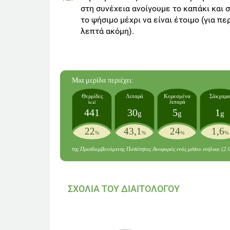
στη συνέχεια ανοίγουμε το καπάκι και 
το ψήσιμο μέχρι να είναι έτοιμο (για πε
λεπτά ακόμη).
Mια μερίδα
περιέχει:
Θερμίδες
Λιπαρά
Κορεσμένα
Σάκχαρα
λιπαρά
kcal
441
30
5
1
g
g
g
22
43,1
24
1,6
%
%
%
%
της Προσλαμβανόμενης Ποσότητας Αναφοράς ενός μέσου ενήλικα (2.
ΣΧΟΛΙΑ ΤΟΥ ΔΙΑΙΤΟΛΟΓΟΥ