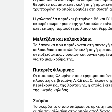
θερμίδες και αποτελεί καλή πηγή πρωτεΐνη
τρυπτοφάνη το οποίο βοηθάει στη σωστή α
Η γαλοπούλα περιέχει βιταμίνες Β6 και B12
σκουρόχρωμο κρέας της γαλοπούλας τείνει
έχει επίσης περισσότερο λίπος και θερμίδ
Μελιτζάνα και κολοκυθάκια
Τα λαχανικά που περιέχονται στη συνταγή 
κολοκυθάκια αποτελούν καλή πηγή φυτικών
αντιοξειδωτικών ουσιών και συγκεκριμένα
για το μωβ χρώμα της.
Πιπεριές Φλωρίνης
Οι πιπεριές Φλωρίνης που χρησιμοποιούντα
πλούσιες σε βιταμίνη Α,Κ,Ε και C. Έχουν 
περιέχουν και της λουτεΐνης, η οποία έχει
της ωχράς κηλίδας.
Σκόρδο
Το σκόρδο το οποίο υπάρχει σε αρκετή ποσ
ουσία την αλλισίνη στην οποία αποδίδονται 