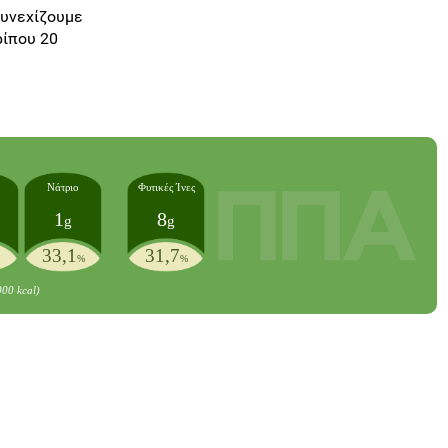
συνεχίζουμε
ρίπου 20
Νάτριο
Φυτικές Ίνες
1
8
g
g
33,1
31,7
%
%
000 kcal)