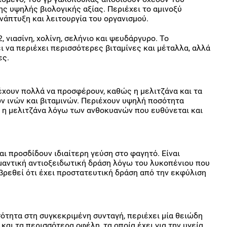
ς υψηλής βιολογικής αξίας. Περιέχει το αμινοξύ
νάπτυξη και λειτουργία του οργανισμού.
, νιασίνη, χολίνη, σελήνιο και ψευδάργυρο. Το
 να περιέχει περισσότερες βιταμίνες και μέταλλα, αλλά
ες.
έχουν πολλά να προσφέρουν, καθώς η μελιτζάνα και τα
 ινών και βιταμινών. Περιέχουν υψηλή ποσότητα
 η μελιτζάνα λόγω των ανθοκυανών που ευθύνεται και
ι προσδίδουν ιδιαίτερη γεύση στο φαγητό. Είναι
σημαντική αντιοξειδωτική δράση λόγω του λυκοπένιου που
 βρεθεί ότι έχει προστατευτική δράση από την εκφύλιση
ότητα στη συγκεκριμένη συνταγή, περιέχει μία θειώδη
και τα περισσότερα οφέλη, τα οποία έχει για την υγεία.