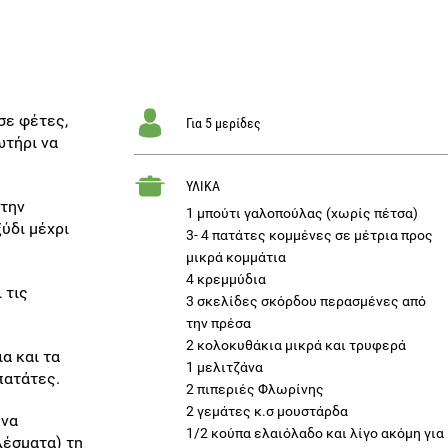
σε φέτες,
Για 5 μερίδες
ωτήρι να
ΥΛΙΚΑ
 την
1 μπούτι γαλοπούλας (χωρίς πέτσα)
ύδι μέχρι
3- 4 πατάτες κομμένες σε μέτρια προς
μικρά κομμάτια
4 κρεμμύδια
 τις
3 σκελίδες σκόρδου περασμένες από
την πρέσα
2 κολοκυθάκια μικρά και τρυφερά
α και τα
1 μελιτζάνα
πατάτες.
2 πιπεριές Φλωρίνης
2 γεμάτες κ.σ μουστάρδα
ένα
1/2 κούπα ελαιόλαδο και λίγο ακόμη για
λέσματα) τη