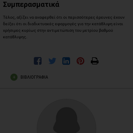
Συμπερασματικά
Τέλος, αξίζει να αναφερθεί ότι οι περισσότερες έρευνες έχουν
δείξει ότι οι διαδικτυακές εφαρμογές για την κατάθλιψη είναι
χρήσιμες κυρίως στην αντιμετώπιση του μετρίου βαθμού
κατάθλιψης.
ΒΙΒΛΙΟΓΡΑΦΙΑ
Kessler RC, Berglund P, Demler O, Jin R, Merikangas KR,
Walters EE. Lifetime prevalence and age-of-onset
distributions of DSM-IV disorders in the National Comorbidity
Survey Replication. Arch Gen Psychiatry. 2005
Jun;62(6):593–602.
Mohr DC, Burns MN, Schueller SM, Clarke G, Klinkman M.