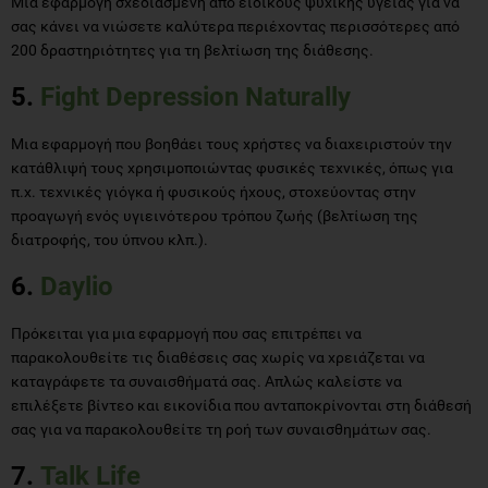
Μια εφαρμογή σχεδιασμένη από ειδικούς ψυχικής υγείας για να
σας κάνει να νιώσετε καλύτερα περιέχοντας περισσότερες από
200 δραστηριότητες για τη βελτίωση της διάθεσης.
5.
Fight Depression Naturally
Μια εφαρμογή που βοηθάει τους χρήστες να διαχειριστούν την
κατάθλιψή τους χρησιμοποιώντας φυσικές τεχνικές, όπως για
π.χ. τεχνικές γιόγκα ή φυσικούς ήχους, στοχεύοντας στην
προαγωγή ενός υγιεινότερου τρόπου ζωής (βελτίωση της
διατροφής, του ύπνου κλπ.).
6.
Daylio
Πρόκειται για μια εφαρμογή που σας επιτρέπει να
παρακολουθείτε τις διαθέσεις σας χωρίς να χρειάζεται να
καταγράφετε τα συναισθήματά σας. Απλώς καλείστε να
επιλέξετε βίντεο και εικονίδια που ανταποκρίνονται στη διάθεσή
σας για να παρακολουθείτε τη ροή των συναισθημάτων σας.
7.
Talk Life