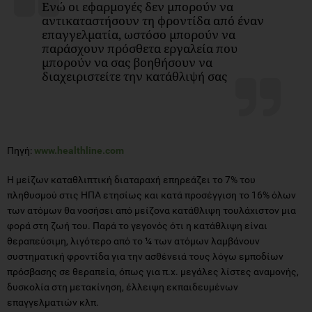
Ενώ οι εφαρμογές δεν μπορούν να
αντικαταστήσουν τη φροντίδα από έναν
επαγγελματία, ωστόσο μπορούν να
παράσχουν πρόσθετα εργαλεία που
μπορούν να σας βοηθήσουν να
διαχειριστείτε την κατάθλιψή σας
Πηγή:
www.healthline.com
Η μείζων καταθλιπτική διαταραχή επηρεάζει το 7% του
πληθυσμού στις ΗΠΑ ετησίως και κατά προσέγγιση το 16% όλων
των ατόμων θα νοσήσει από μείζονα κατάθλιψη τουλάχιστον μια
φορά στη ζωή του. Παρά το γεγονός ότι η κατάθλιψη είναι
θεραπεύσιμη, λιγότερο από το ¼ των ατόμων λαμβάνουν
συστηματική φροντίδα για την ασθένειά τους λόγω εμποδίων
πρόσβασης σε θεραπεία, όπως για π.χ. μεγάλες λίστες αναμονής,
δυσκολία στη μετακίνηση, έλλειψη εκπαιδευμένων
επαγγελματιών κλπ.