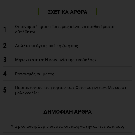
ΣΧΕΤΙΚΑ ΑΡΘΡΑ
Οικονομική κρίση: Γιατί μας κάνει να αισθανόμαστε
1
αβοήθητοι;
2
Διώξτε το άγχος από τη ζωή σας
3
Μηχανικότητα: Η κοινωνία της «κούκλας»
4
Ρατσισμός σώματος
Περιμένοντας τις γιορτές των Χριστουγέννων. Με χαρά ή
5
μελαγχολία;
ΔΗΜΟΦΙΛΗ ΑΡΘΡΑ
Υπερκόπωση: Συμπτώματα και πώς να την αντιμετωπίσεις