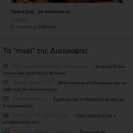
Γλυκιά ζωή... με επιπτώσεις!
Διαβήτης
6 λεπτά να διαβαστεί
Τα "must" της Διατροφής
Εβδομαδίαια Μεταβολή Βάρους
Θέσε τον Στόχο
σου και δες πότε θα τον πετύχεις
Διατροφικό Tool
Βάλε στόχους στη διατροφή σου και
μάθε πώς θα τους πετύχεις!
Λίστα Αγορών
Συμπλήρωσε το Shopping List σου, με
διατροφικό νου
Βασικός Μεταβολισμός
Πόσο υψηλός είναι ο
μεταβολισμός σου;
Δείκτης Μάζας Σώματος
Ποιο είναι το