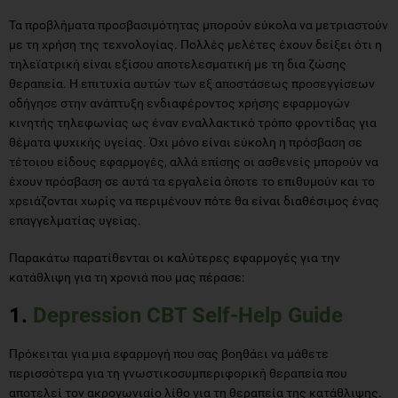
Τα προβλήματα προσβασιμότητας μπορούν εύκολα να μετριαστούν
με τη χρήση της τεχνολογίας. Πολλές μελέτες έχουν δείξει ότι η
τηλεϊατρική είναι εξίσου αποτελεσματική με τη δια ζώσης
θεραπεία. Η επιτυχία αυτών των εξ αποστάσεως προσεγγίσεων
οδήγησε στην ανάπτυξη ενδιαφέροντος χρήσης εφαρμογών
κινητής τηλεφωνίας ως έναν εναλλακτικό τρόπο φροντίδας για
θέματα ψυχικής υγείας. Όχι μόνο είναι εύκολη η πρόσβαση σε
τέτοιου είδους εφαρμογές, αλλά επίσης οι ασθενείς μπορούν να
έχουν πρόσβαση σε αυτά τα εργαλεία όποτε το επιθυμούν και το
χρειάζονται χωρίς να περιμένουν πότε θα είναι διαθέσιμος ένας
επαγγελματίας υγείας.
Παρακάτω παρατίθενται οι καλύτερες εφαρμογές για την
κατάθλιψη για τη χρονιά που μας πέρασε:
1.
Depression CBT Self-Help Guide
Πρόκειται για μια εφαρμογή που σας βοηθάει να μάθετε
περισσότερα για τη γνωστικοσυμπεριφορική θεραπεία που
αποτελεί τον ακρογωνιαίο λίθο για τη θεραπεία της κατάθλιψης.