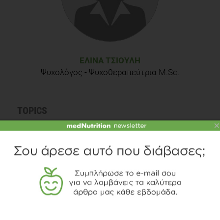
Behavioral intervention technologies: evidence review and
recommendations for future research in mental health. Gen
Hosp Psychiatry. 2013 Aug;35(4):332–8.
ΕΛΊΝΑ ΤΣΙΟΎΛΗ
Ψυχολόγος - Ψυχοθεραπεύτρια M.Sc.
TOPICS
×
ΨΥΧΟΛΟΓΙΑ
ΨΥΧΟΛΟΓΟΣ
APPLICATION
ΔΙΑΒΑΣΤΕ ΑΚΟΜΗ